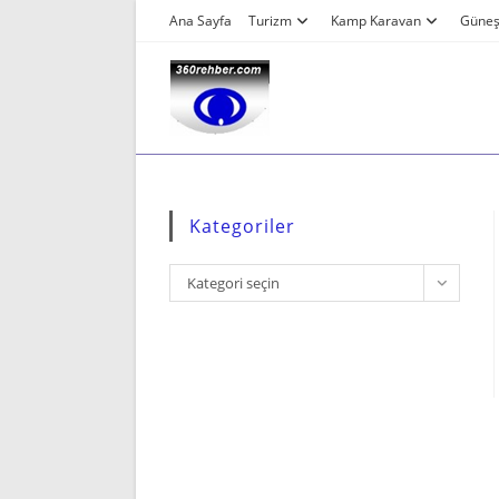
Skip
Ana Sayfa
Turizm
Kamp Karavan
Güneş 
to
content
Kategoriler
Kategoriler
Kategori seçin