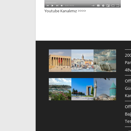
Youtube Kanalımız >>>
>
200
Pan
48v
Off
Gün
Ka
Off
Bağ
Te