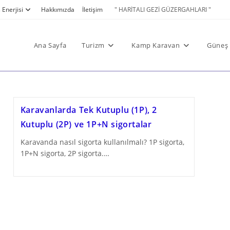
Enerjisi
Hakkımızda
İletişim
" HARİTALI GEZİ GÜZERGAHLARI "
Ana Sayfa
Turizm
Kamp Karavan
Güneş 
Karavanlarda Tek Kutuplu (1P), 2
Kutuplu (2P) ve 1P+N sigortalar
Karavanda nasıl sigorta kullanılmalı? 1P sigorta,
1P+N sigorta, 2P sigorta.…