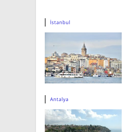
İstanbul
Antalya