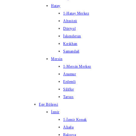
Hatay
1-Hatay Merkez
Altınözü
Dörtyol
İskenderun
Kırıkhan
Samandağ
Mersin
1-Mersin Merkez
Anamur
Erdemli
Silifke
Tarsus
Ege Bölgesi
İzmir
1-İzmir Konak
Aliağa
Balçova