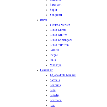
Pazaryeri
Söğüt
Yenipazar
Bursa
1-Bursa Merkez
Bursa Gürsu
Bursa Nilüfer
Bursa Osmangazi
Bursa Yıldırım
Gemlik
İnegöl
İznik
Mudanya
Çanakkale
1-Çanakkale Merkez
Ayvacık
Bayramiç
Biga
Bigadiç
Bozcaada
Çan