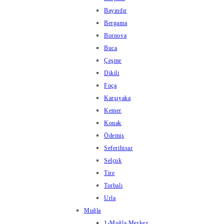
Bayındır
Bergama
Bornova
Buca
Çeşme
Dikili
Foça
Karşıyaka
Kemer
Konak
Ödemiş
Seferihisar
Selçuk
Tire
Torbalı
Urla
Muğla
1-Muğla Merkez