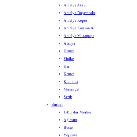
Antalya Aksu
Antalya Döşemealtı
Antalya Kepez
Antalya Konyaaltı
Antalya Muratpaşa
Alanya
Demre
Finike
Kaş
Kemer
Kumluca
Manavgat
Serik
Burdur
1-Burdur Merkez
Ağlasun
Bucak
Yeşilova