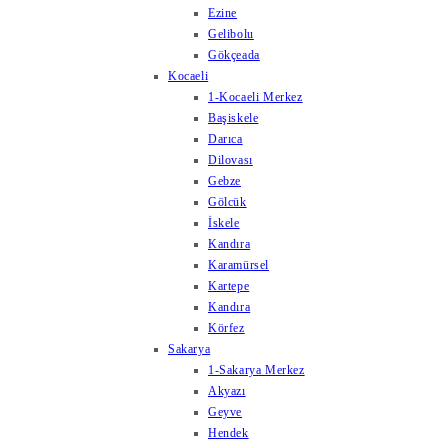
Ezine
Gelibolu
Gökçeada
Kocaeli
1-Kocaeli Merkez
Başiskele
Darıca
Dilovası
Gebze
Gölcük
İskele
Kandıra
Karamürsel
Kartepe
Kandıra
Körfez
Sakarya
1-Sakarya Merkez
Akyazı
Geyve
Hendek