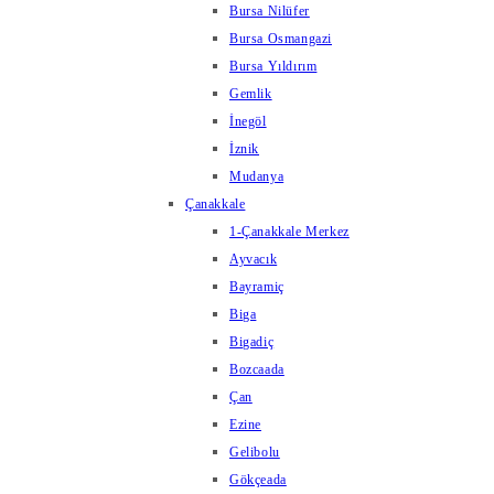
Bursa Nilüfer
Bursa Osmangazi
Bursa Yıldırım
Gemlik
İnegöl
İznik
Mudanya
Çanakkale
1-Çanakkale Merkez
Ayvacık
Bayramiç
Biga
Bigadiç
Bozcaada
Çan
Ezine
Gelibolu
Gökçeada