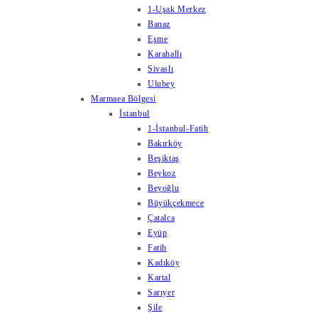
1-Uşak Merkez
Banaz
Eşme
Karahallı
Sivaslı
Ulubey
Marmaea Bölgesi
İstanbul
1-İstanbul-Fatih
Bakırköy
Beşiktaş
Beykoz
Beyoğlu
Büyükçekmece
Çatalca
Eyüp
Fatih
Kadıköy
Kartal
Sarıyer
Şile