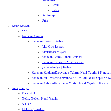
Besni
Kahta
Gaziantep
Urfa
Kamp Karavan
SSS
Karavan Yapımı
Karavan Elektrik Tesisatı
Akü Güç Tesisatı
Alternatörden Şarj
Karavan Güneş Paneli Tesisatı
Karavan İnverter 220 V Tesisatı
Şebekeden Şarj Tesisatı
Karavan Kaplama
Karavanda Yalıtım Nasıl Yapılır ? Karavan
Karavan Su Tesisatı
Karavanda Su Tesisatı Nasıl Yapılır ? K
Karavan Yalıtımı
Karavanda Yalıtım Nasıl Yapılır ? Karavan y
Güneş Enerjisi
Kısa Bilgi
Nedir, Neden. Nasıl Yapılır
Aküler
Elektrik Şemaları