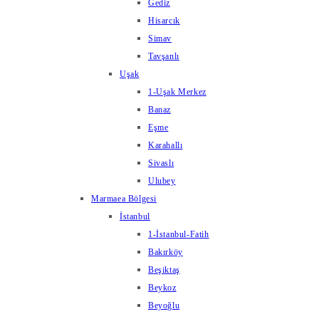
Gediz
Hisarcık
Simav
Tavşanlı
Uşak
1-Uşak Merkez
Banaz
Eşme
Karahallı
Sivaslı
Ulubey
Marmaea Bölgesi
İstanbul
1-İstanbul-Fatih
Bakırköy
Beşiktaş
Beykoz
Beyoğlu