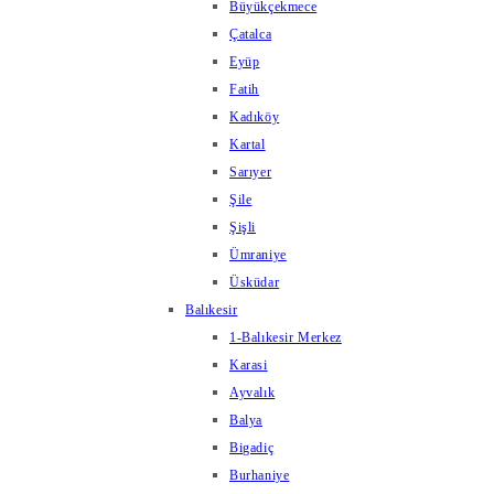
Büyükçekmece
Çatalca
Eyüp
Fatih
Kadıköy
Kartal
Sarıyer
Şile
Şişli
Ümraniye
Üsküdar
Balıkesir
1-Balıkesir Merkez
Karasi
Ayvalık
Balya
Bigadiç
Burhaniye