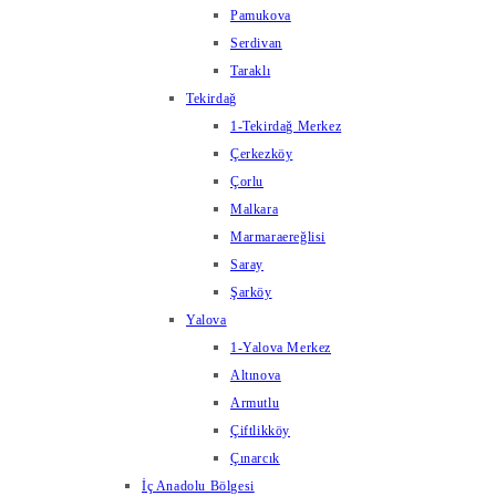
Pamukova
Serdivan
Taraklı
Tekirdağ
1-Tekirdağ Merkez
Çerkezköy
Çorlu
Malkara
Marmaraereğlisi
Saray
Şarköy
Yalova
1-Yalova Merkez
Altınova
Armutlu
Çiftlikköy
Çınarcık
İç Anadolu Bölgesi