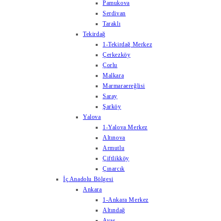
Pamukova
Serdivan
Taraklı
Tekirdağ
1-Tekirdağ Merkez
Çerkezköy
Çorlu
Malkara
Marmaraereğlisi
Saray
Şarköy
Yalova
1-Yalova Merkez
Altınova
Armutlu
Çiftlikköy
Çınarcık
İç Anadolu Bölgesi
Ankara
1-Ankara Merkez
Altındağ
Ayaş