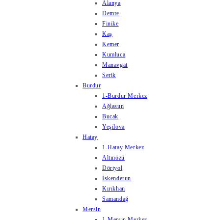
Alanya
Demre
Finike
Kaş
Kemer
Kumluca
Manavgat
Serik
Burdur
1-Burdur Merkez
Ağlasun
Bucak
Yeşilova
Hatay
1-Hatay Merkez
Altınözü
Dörtyol
İskenderun
Kırıkhan
Samandağ
Mersin
1-Mersin Merkez