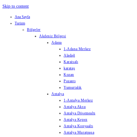
Skip to content
Ana Sayfa
Turizm
Bölgeler
Akdeniz Bölgesi
Adana
1-Adana Merkez
Aladağ
Karaisalı
karataş
Kozan
Pozantı
Yumurtalık
Antalya
1-Antalya Merkez
Antalya Aksu
Antalya Döşemealtı
Antalya Kepez
Antalya Konyaaltı
Antalya Muratpaşa