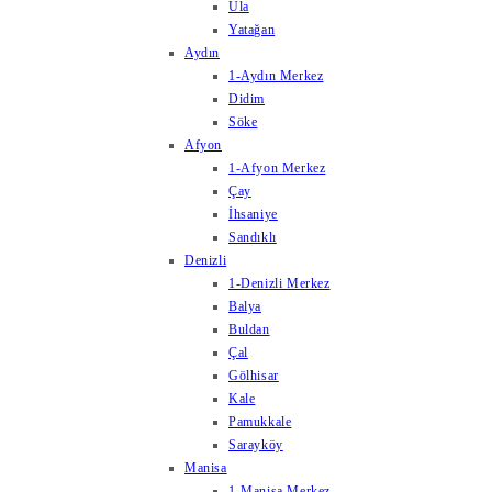
Ula
Yatağan
Aydın
1-Aydın Merkez
Didim
Söke
Afyon
1-Afyon Merkez
Çay
İhsaniye
Sandıklı
Denizli
1-Denizli Merkez
Balya
Buldan
Çal
Gölhisar
Kale
Pamukkale
Sarayköy
Manisa
1-Manisa Merkez