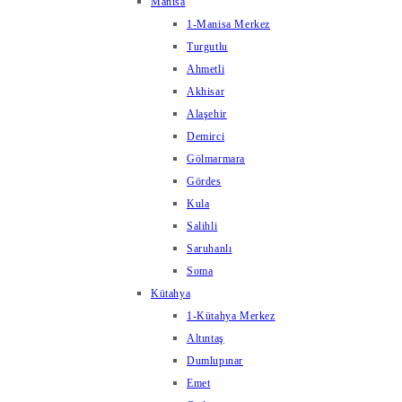
Manisa
1-Manisa Merkez
Turgutlu
Ahmetli
Akhisar
Alaşehir
Demirci
Gölmarmara
Gördes
Kula
Salihli
Saruhanlı
Soma
Kütahya
1-Kütahya Merkez
Altıntaş
Dumlupınar
Emet