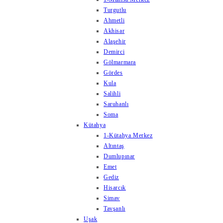
Turgutlu
Ahmetli
Akhisar
Alaşehir
Demirci
Gölmarmara
Gördes
Kula
Salihli
Saruhanlı
Soma
Kütahya
1-Kütahya Merkez
Altıntaş
Dumlupınar
Emet
Gediz
Hisarcık
Simav
Tavşanlı
Uşak