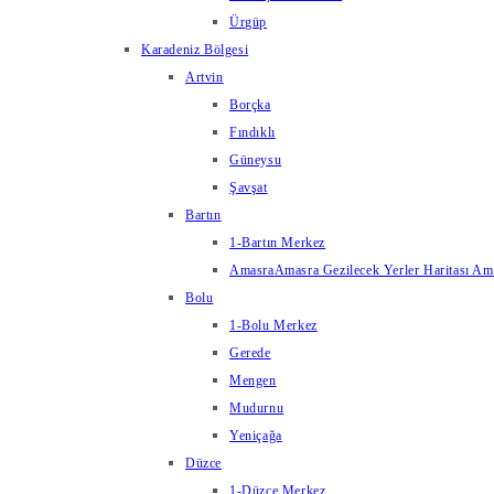
Ürgüp
Karadeniz Bölgesi
Artvin
Borçka
Fındıklı
Güneysu
Şavşat
Bartın
1-Bartın Merkez
Amasra
Amasra Gezilecek Yerler Haritası Amas
Bolu
1-Bolu Merkez
Gerede
Mengen
Mudurnu
Yeniçağa
Düzce
1-Düzce Merkez