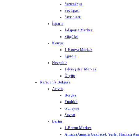
Sarıcakaya
Seyitgazi
Sivrihisar
İsparta
1-İsparta Merkez
Sütçüler
Konya
1-Konya Merkez
Eğirdir
Nevşehir
1-Nevşehir Merkez
Ürgüp
Karadeniz Bölgesi
Artvin
Borçka
Fındıklı
Güneysu
Şavşat
Bartın
1-Bartın Merkez
Amasra
Amasra Gezilecek Yerler Haritası Amas