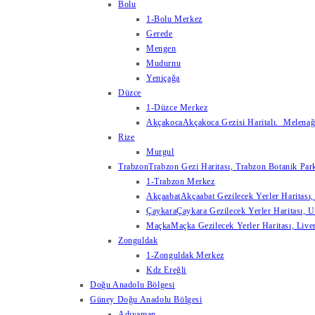
Bolu
1-Bolu Merkez
Gerede
Mengen
Mudurnu
Yeniçağa
Düzce
1-Düzce Merkez
Akçakoca
Akçakoca Gezisi Haritalı. Melenağzı
Rize
Murgul
Trabzon
Trabzon Gezi Haritası, Trabzon Botanik Park
1-Trabzon Merkez
Akçaabat
Akçaabat Gezilecek Yerler Haritası, 
Çaykara
Çaykara Gezilecek Yerler Haritası, U
Maçka
Maçka Gezilecek Yerler Haritası, Live
Zonguldak
1-Zonguldak Merkez
Kdz Ereğli
Doğu Anadolu Bölgesi
Güney Doğu Anadolu Bölgesi
Adıyaman