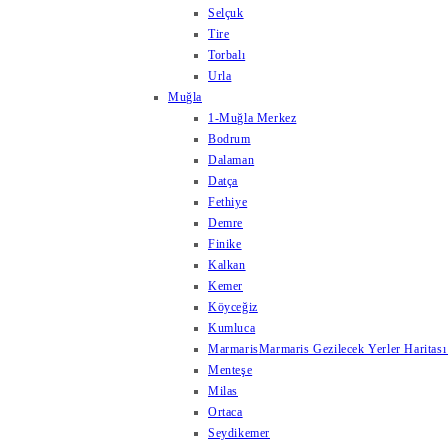
Selçuk
Tire
Torbalı
Urla
Muğla
1-Muğla Merkez
Bodrum
Dalaman
Datça
Fethiye
Demre
Finike
Kalkan
Kemer
Köyceğiz
Kumluca
Marmaris
Marmaris Gezilecek Yerler Haritası
Menteşe
Milas
Ortaca
Seydikemer