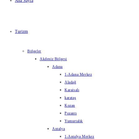
Ana Sayfa
Turizm
Bölgeler
Akdeniz Bölgesi
Adana
1-Adana Merkez
Aladağ
Karaisalı
karataş
Kozan
Pozantı
Yumurtalık
Antalya
1-Antalya Merkez