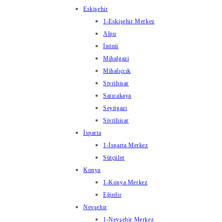
Eskişehir
1-Eskişehir Merkez
Alpu
İnönü
Mihalgazi
Mihalıçcık
Sivrihisar
Sarıcakaya
Seyitgazi
Sivrihisar
İsparta
1-İsparta Merkez
Sütçüler
Konya
1-Konya Merkez
Eğirdir
Nevşehir
1-Nevşehir Merkez