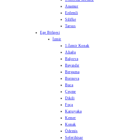
Anamur
Erdemli
Silifke
Tarsus
Ege Bölgesi
İzmir
1-İzmir Konak
Aliağa
Balçova
Bayındır
Bergama
Bornova
Buca
Çeşme
Dikili
Foça
Karşıyaka
Kemer
Konak
Ödemiş
Seferihisar