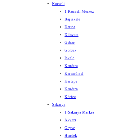
Kocaeli
1-Kocaeli Merkez
Başiskele
Darıca
Dilovası
Gebze
Gölcük
İskele
Kandıra
Karamürsel
Kartepe
Kandıra
Körfez
Sakarya
1-Sakarya Merkez
Akyazı
Geyve
Hendek