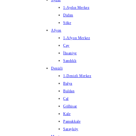
Aydın
1-Aydın Merkez
Didim
Söke
Afyon
1-Afyon Merkez
Çay
İhsaniye
Sandıklı
Denizli
1-Denizli Merkez
Balya
Buldan
Çal
Gölhisar
Kale
Pamukkale
Sarayköy