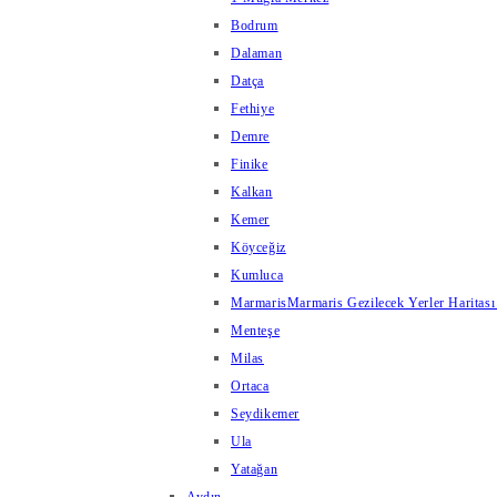
Bodrum
Dalaman
Datça
Fethiye
Demre
Finike
Kalkan
Kemer
Köyceğiz
Kumluca
Marmaris
Marmaris Gezilecek Yerler Haritası
Menteşe
Milas
Ortaca
Seydikemer
Ula
Yatağan