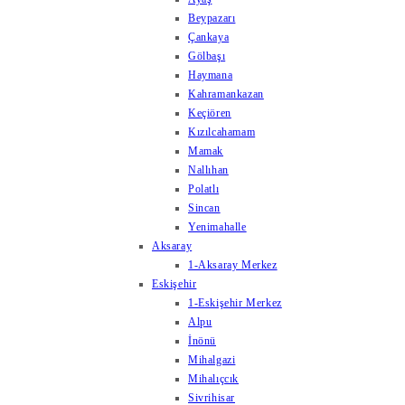
Beypazarı
Çankaya
Gölbaşı
Haymana
Kahramankazan
Keçiören
Kızılcahamam
Mamak
Nallıhan
Polatlı
Sincan
Yenimahalle
Aksaray
1-Aksaray Merkez
Eskişehir
1-Eskişehir Merkez
Alpu
İnönü
Mihalgazi
Mihalıçcık
Sivrihisar