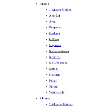
Ankara
1-Ankara Merkez
Altındağ
Ayaş
Beypazarı
Çankaya
Gölbaşı
Haymana
Kahramankazan
Keçiören
Kızılcahamam
Mamak
Nallıhan
Polatlı
Sincan
Yenimahalle
Aksaray
1-Aksaray Merkez