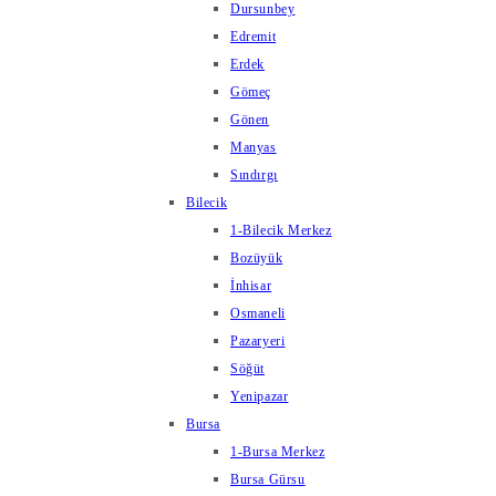
Dursunbey
Edremit
Erdek
Gömeç
Gönen
Manyas
Sındırgı
Bilecik
1-Bilecik Merkez
Bozüyük
İnhisar
Osmaneli
Pazaryeri
Söğüt
Yenipazar
Bursa
1-Bursa Merkez
Bursa Gürsu