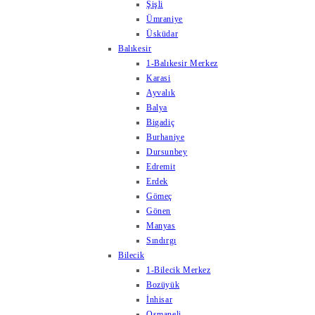
Şişli
Ümraniye
Üsküdar
Balıkesir
1-Balıkesir Merkez
Karasi
Ayvalık
Balya
Bigadiç
Burhaniye
Dursunbey
Edremit
Erdek
Gömeç
Gönen
Manyas
Sındırgı
Bilecik
1-Bilecik Merkez
Bozüyük
İnhisar
Osmaneli