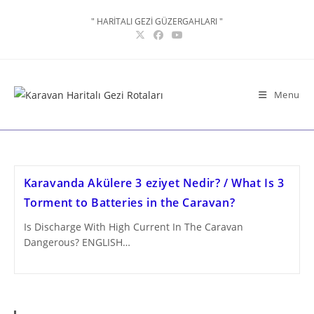
Skip
" HARİTALI GEZİ GÜZERGAHLARI "
to
content
Menu
Karavanda Akülere 3 eziyet Nedir? / What Is 3
Torment to Batteries in the Caravan?
Is Discharge With High Current In The Caravan
Dangerous? ENGLISH…