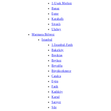
1-Uşak Merkez
Banaz
Eşme
Karahallı
Sivaslı
Ulubey
Marmaea Bölgesi
İstanbul
1-İstanbul-Fatih
Bakırköy
Beşiktaş
Beykoz
Beyoğlu
Büyükçekmece
Çatalca
Eyüp
Fatih
Kadıköy
Kartal
Sarıyer
Şile