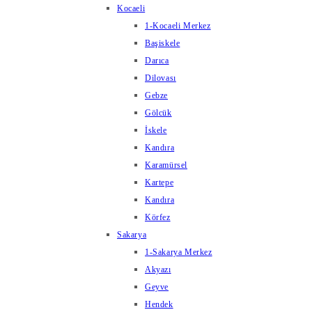
Kocaeli
1-Kocaeli Merkez
Başiskele
Darıca
Dilovası
Gebze
Gölcük
İskele
Kandıra
Karamürsel
Kartepe
Kandıra
Körfez
Sakarya
1-Sakarya Merkez
Akyazı
Geyve
Hendek