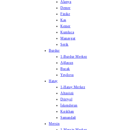
Alanya
Demre
Finike
Kaş
Kemer
Kumluca
Manavgat
Serik
Burdur
1-Burdur Merkez
Ağlasun
Bucak
Yeşilova
Hatay
1-Hatay Merkez
Altınözü
Dörtyol
İskenderun
Kırıkhan
Samandağ
Mersin
1-Mersin Merkez