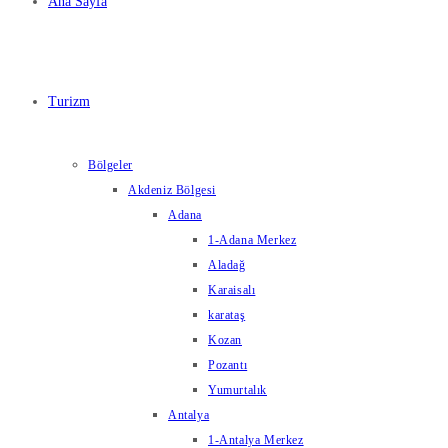
Ana Sayfa
Turizm
Bölgeler
Akdeniz Bölgesi
Adana
1-Adana Merkez
Aladağ
Karaisalı
karataş
Kozan
Pozantı
Yumurtalık
Antalya
1-Antalya Merkez