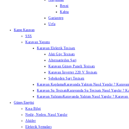
Besni
Kahta
Gaziantep
Urfa
Kamp Karavan
SSS
Karavan Yapımı
Karavan Elektrik Tesisatı
Akü Güç Tesisatı
Alternatörden Şarj
Karavan Güneş Paneli Tesisatı
Karavan İnverter 220 V Tesisatı
Şebekeden Şarj Tesisatı
Karavan Kaplama
Karavanda Yalıtım Nasıl Yapılır ? Karavan
Karavan Su Tesisatı
Karavanda Su Tesisatı Nasıl Yapılır ? K
Karavan Yalıtımı
Karavanda Yalıtım Nasıl Yapılır ? Karavan y
Güneş Enerjisi
Kısa Bilgi
Nedir, Neden. Nasıl Yapılır
Aküler
Elektrik Şemaları