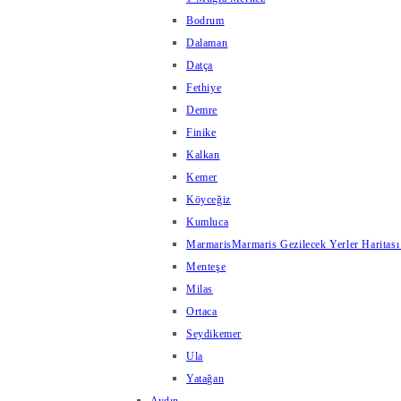
Bodrum
Dalaman
Datça
Fethiye
Demre
Finike
Kalkan
Kemer
Köyceğiz
Kumluca
Marmaris
Marmaris Gezilecek Yerler Haritası
Menteşe
Milas
Ortaca
Seydikemer
Ula
Yatağan