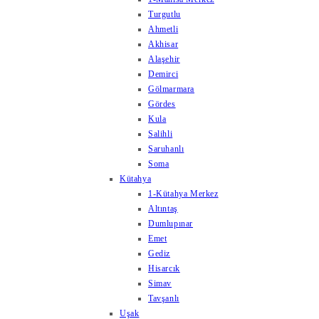
Turgutlu
Ahmetli
Akhisar
Alaşehir
Demirci
Gölmarmara
Gördes
Kula
Salihli
Saruhanlı
Soma
Kütahya
1-Kütahya Merkez
Altıntaş
Dumlupınar
Emet
Gediz
Hisarcık
Simav
Tavşanlı
Uşak