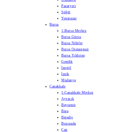
Pazaryeri
Söğüt
Yenipazar
Bursa
1-Bursa Merkez
Bursa Gürsu
Bursa Nilüfer
Bursa Osmangazi
Bursa Yıldırım
Gemlik
İnegöl
İznik
Mudanya
Çanakkale
1-Çanakkale Merkez
Ayvacık
Bayramiç
Biga
Bigadiç
Bozcaada
Çan