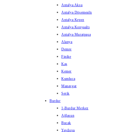
Antalya Aksu
Antalya Döşemealtı
Antalya Kepez
Antalya Konyaaltı
Antalya Muratpaşa
Alanya
Demre
Finike
Kaş
Kemer
Kumluca
Manavgat
Serik
Burdur
1-Burdur Merkez
Ağlasun
Bucak
Yeşilova