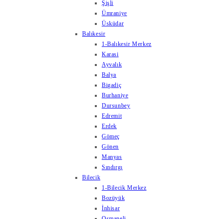
Şişli
Ümraniye
Üsküdar
Balıkesir
1-Balıkesir Merkez
Karasi
Ayvalık
Balya
Bigadiç
Burhaniye
Dursunbey
Edremit
Erdek
Gömeç
Gönen
Manyas
Sındırgı
Bilecik
1-Bilecik Merkez
Bozüyük
İnhisar
Osmaneli