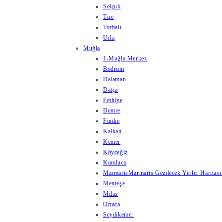
Selçuk
Tire
Torbalı
Urla
Muğla
1-Muğla Merkez
Bodrum
Dalaman
Datça
Fethiye
Demre
Finike
Kalkan
Kemer
Köyceğiz
Kumluca
Marmaris
Marmaris Gezilecek Yerler Haritası
Menteşe
Milas
Ortaca
Seydikemer