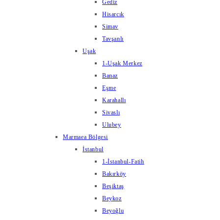
Gediz
Hisarcık
Simav
Tavşanlı
Uşak
1-Uşak Merkez
Banaz
Eşme
Karahallı
Sivaslı
Ulubey
Marmaea Bölgesi
İstanbul
1-İstanbul-Fatih
Bakırköy
Beşiktaş
Beykoz
Beyoğlu