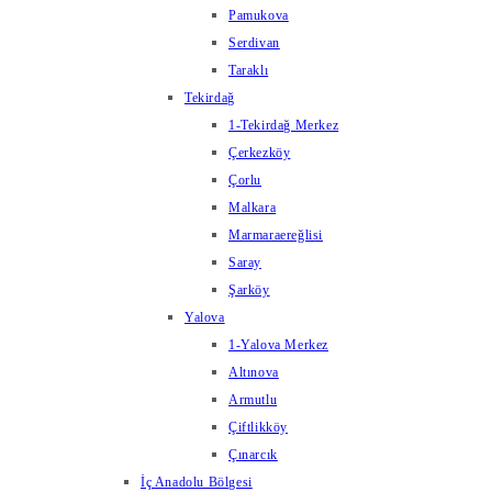
Pamukova
Serdivan
Taraklı
Tekirdağ
1-Tekirdağ Merkez
Çerkezköy
Çorlu
Malkara
Marmaraereğlisi
Saray
Şarköy
Yalova
1-Yalova Merkez
Altınova
Armutlu
Çiftlikköy
Çınarcık
İç Anadolu Bölgesi