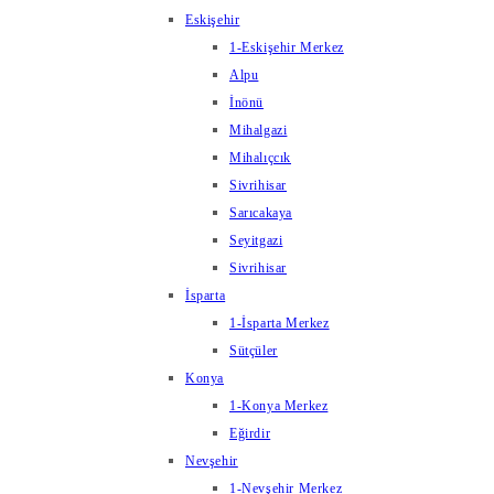
Eskişehir
1-Eskişehir Merkez
Alpu
İnönü
Mihalgazi
Mihalıçcık
Sivrihisar
Sarıcakaya
Seyitgazi
Sivrihisar
İsparta
1-İsparta Merkez
Sütçüler
Konya
1-Konya Merkez
Eğirdir
Nevşehir
1-Nevşehir Merkez