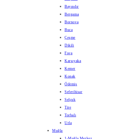
Bayındır
Bergama
Bornova
Buca
Çeşme
Dikili
Foça
Karşıyaka
Kemer
Konak
Ödemiş
Seferihisar
Selçuk
Tire
Torbalı
Urla
Muğla
1-Muğla Merkez