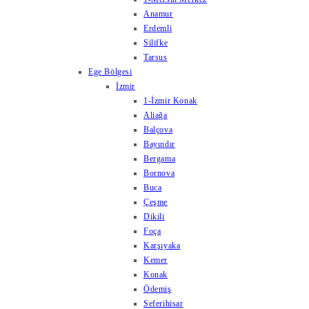
Anamur
Erdemli
Silifke
Tarsus
Ege Bölgesi
İzmir
1-İzmir Konak
Aliağa
Balçova
Bayındır
Bergama
Bornova
Buca
Çeşme
Dikili
Foça
Karşıyaka
Kemer
Konak
Ödemiş
Seferihisar