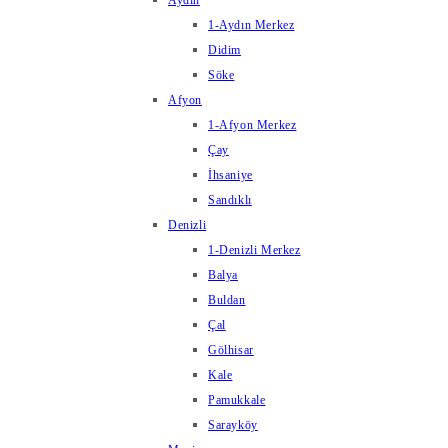
Aydın
1-Aydın Merkez
Didim
Söke
Afyon
1-Afyon Merkez
Çay
İhsaniye
Sandıklı
Denizli
1-Denizli Merkez
Balya
Buldan
Çal
Gölhisar
Kale
Pamukkale
Sarayköy