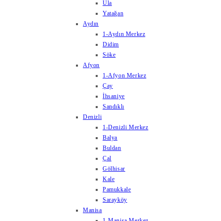
Ula
Yatağan
Aydın
1-Aydın Merkez
Didim
Söke
Afyon
1-Afyon Merkez
Çay
İhsaniye
Sandıklı
Denizli
1-Denizli Merkez
Balya
Buldan
Çal
Gölhisar
Kale
Pamukkale
Sarayköy
Manisa
1-Manisa Merkez