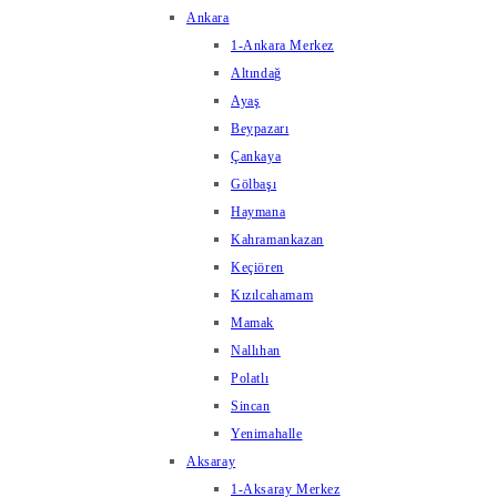
Ankara
1-Ankara Merkez
Altındağ
Ayaş
Beypazarı
Çankaya
Gölbaşı
Haymana
Kahramankazan
Keçiören
Kızılcahamam
Mamak
Nallıhan
Polatlı
Sincan
Yenimahalle
Aksaray
1-Aksaray Merkez