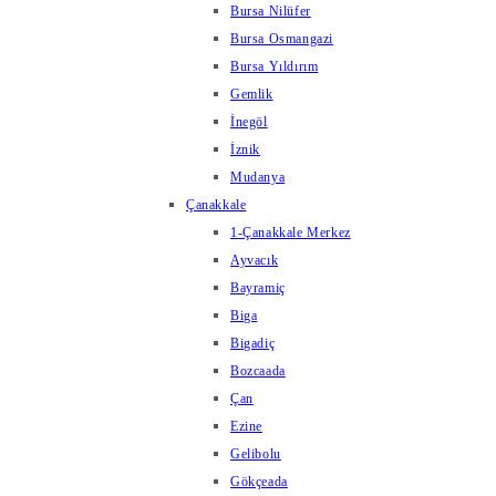
Bursa Nilüfer
Bursa Osmangazi
Bursa Yıldırım
Gemlik
İnegöl
İznik
Mudanya
Çanakkale
1-Çanakkale Merkez
Ayvacık
Bayramiç
Biga
Bigadiç
Bozcaada
Çan
Ezine
Gelibolu
Gökçeada