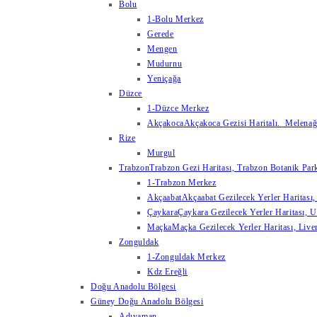
Bolu
1-Bolu Merkez
Gerede
Mengen
Mudurnu
Yeniçağa
Düzce
1-Düzce Merkez
Akçakoca
Akçakoca Gezisi Haritalı. Melenağzı
Rize
Murgul
Trabzon
Trabzon Gezi Haritası, Trabzon Botanik Park
1-Trabzon Merkez
Akçaabat
Akçaabat Gezilecek Yerler Haritası, 
Çaykara
Çaykara Gezilecek Yerler Haritası, U
Maçka
Maçka Gezilecek Yerler Haritası, Live
Zonguldak
1-Zonguldak Merkez
Kdz Ereğli
Doğu Anadolu Bölgesi
Güney Doğu Anadolu Bölgesi
Adıyaman