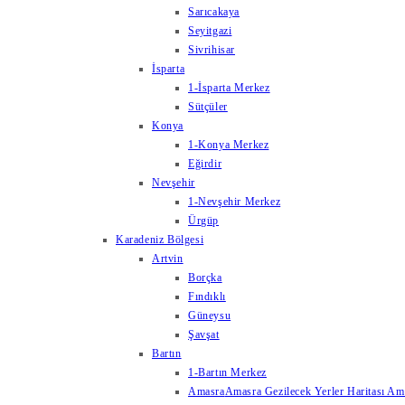
Sarıcakaya
Seyitgazi
Sivrihisar
İsparta
1-İsparta Merkez
Sütçüler
Konya
1-Konya Merkez
Eğirdir
Nevşehir
1-Nevşehir Merkez
Ürgüp
Karadeniz Bölgesi
Artvin
Borçka
Fındıklı
Güneysu
Şavşat
Bartın
1-Bartın Merkez
Amasra
Amasra Gezilecek Yerler Haritası Amas