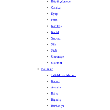
Büyükçekmece
Çatalca
Eyüp
Fatih
Kadıköy
Kartal
Sarıyer
Şile
Şişli
Ümraniye
Üsküdar
Balıkesir
1-Balıkesir Merkez
Karasi
Ayvalık
Balya
Bigadiç
Burhaniye