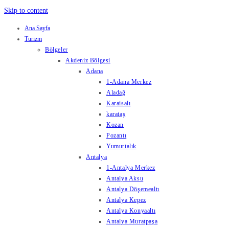
Skip to content
Ana Sayfa
Turizm
Bölgeler
Akdeniz Bölgesi
Adana
1-Adana Merkez
Aladağ
Karaisalı
karataş
Kozan
Pozantı
Yumurtalık
Antalya
1-Antalya Merkez
Antalya Aksu
Antalya Döşemealtı
Antalya Kepez
Antalya Konyaaltı
Antalya Muratpaşa