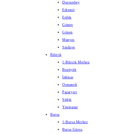
Dursunbey
Edremit
Erdek
Gömeç
Gönen
Manyas
Sındırgı
Bilecik
1-Bilecik Merkez
Bozüyük
İnhisar
Osmaneli
Pazaryeri
Söğüt
Yenipazar
Bursa
1-Bursa Merkez
Bursa Gürsu