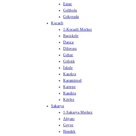
Ezine
Gelibolu
Gökçeada
Kocaeli
1-Kocaeli Merkez
Başiskele
Darıca
Dilovası
Gebze
Gölcük
İskele
Kandıra
Karamürsel
Kartepe
Kandıra
Körfez
Sakarya
1-Sakarya Merkez
Akyazı
Geyve
Hendek