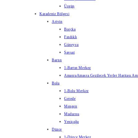
Ürgüp
Karadeniz Bölgesi
Artvin
Borçka
Fındıklı
Güneysu
Şavşat
Bartın
1-Bartın Merkez
Amasra
Amasra Gezilecek Yerler Haritası Amas
Bolu
1-Bolu Merkez
Gerede
Mengen
Mudurnu
Yeniçağa
Düzce
1-Düzce Merkez