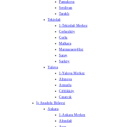
Pamukova
Serdivan
Taraklı
Tekirdağ
1-Tekirdağ Merkez
Çerkezköy
Çorlu
Malkara
Marmaraereğlisi
Saray
Şarköy
Yalova
1-Yalova Merkez
Altınova
Armutlu
Çiftlikköy
Çınarcık
İç Anadolu Bölgesi
Ankara
1-Ankara Merkez
Altındağ
Ayaş