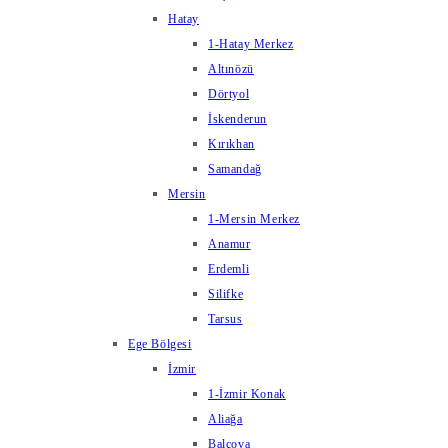
Hatay
1-Hatay Merkez
Altınözü
Dörtyol
İskenderun
Kırıkhan
Samandağ
Mersin
1-Mersin Merkez
Anamur
Erdemli
Silifke
Tarsus
Ege Bölgesi
İzmir
1-İzmir Konak
Aliağa
Balçova