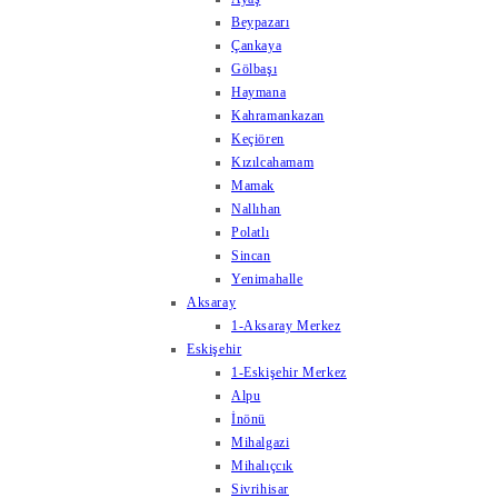
Beypazarı
Çankaya
Gölbaşı
Haymana
Kahramankazan
Keçiören
Kızılcahamam
Mamak
Nallıhan
Polatlı
Sincan
Yenimahalle
Aksaray
1-Aksaray Merkez
Eskişehir
1-Eskişehir Merkez
Alpu
İnönü
Mihalgazi
Mihalıçcık
Sivrihisar