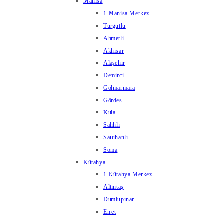
Manisa
1-Manisa Merkez
Turgutlu
Ahmetli
Akhisar
Alaşehir
Demirci
Gölmarmara
Gördes
Kula
Salihli
Saruhanlı
Soma
Kütahya
1-Kütahya Merkez
Altıntaş
Dumlupınar
Emet