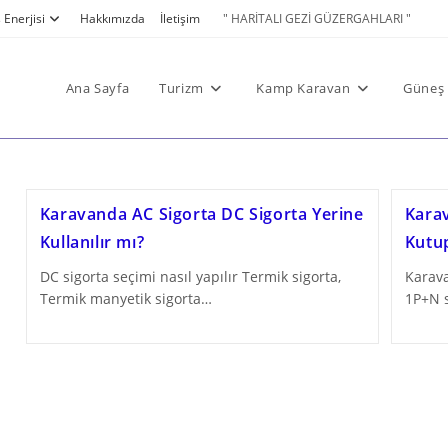
Enerjisi
Hakkımızda
İletişim
" HARİTALI GEZİ GÜZERGAHLARI "
Ana Sayfa
Turizm
Kamp Karavan
Güneş 
Karavanda AC Sigorta DC Sigorta Yerine
Karav
Kullanılır mı?
Kutup
DC sigorta seçimi nasıl yapılır Termik sigorta,
Karava
Termik manyetik sigorta…
1P+N s