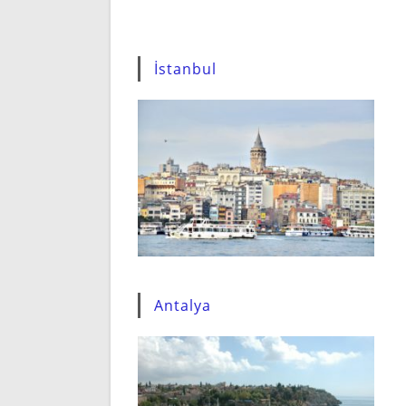
İstanbul
Antalya