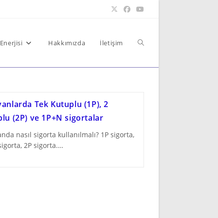
Toggle
Enerjisi
Hakkımızda
İletişim
website
anlarda Tek Kutuplu (1P), 2
lu (2P) ve 1P+N sigortalar
nda nasıl sigorta kullanılmalı? 1P sigorta,
search
igorta, 2P sigorta.…