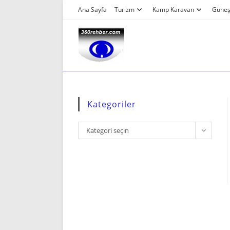
Skip
Ana Sayfa
Turizm
Kamp Karavan
Güneş 
to
content
Kategoriler
Kategoriler
Kategori seçin