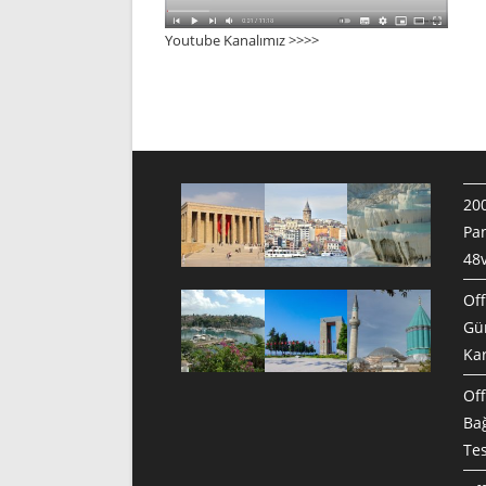
Youtube Kanalımız >>>
>
200
Pan
48v
Off
Gün
Ka
Off
Bağ
Te