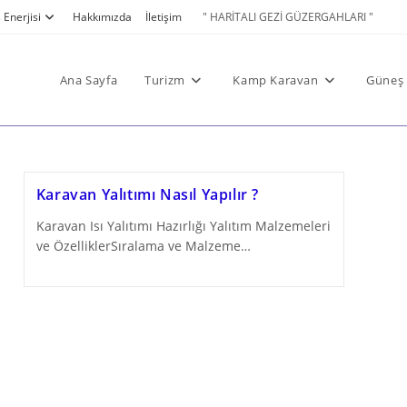
Enerjisi
Hakkımızda
İletişim
" HARİTALI GEZİ GÜZERGAHLARI "
Ana Sayfa
Turizm
Kamp Karavan
Güneş 
Karavan Yalıtımı Nasıl Yapılır ?
Karavan Isı Yalıtımı Hazırlığı Yalıtım Malzemeleri
ve ÖzelliklerSıralama ve Malzeme…