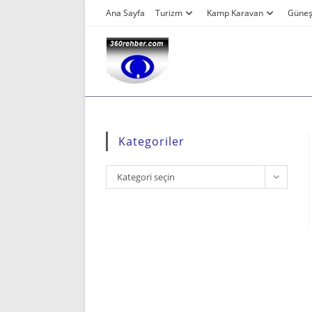
Skip
Ana Sayfa
Turizm
Kamp Karavan
Güneş 
to
content
Kategoriler
Kategoriler
Kategori seçin