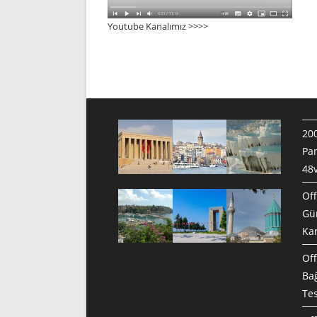
Youtube Kanalımız >>>
>
200
Pan
48v
Off
Gün
Ka
Off
Bağ
Te