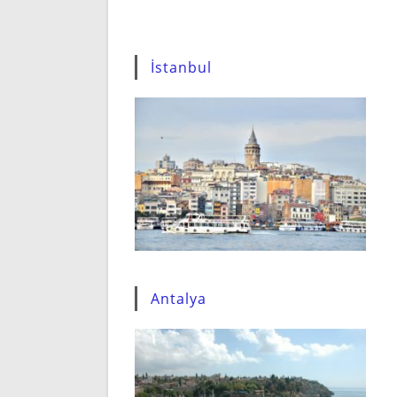
İstanbul
Antalya