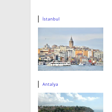
İstanbul
Antalya