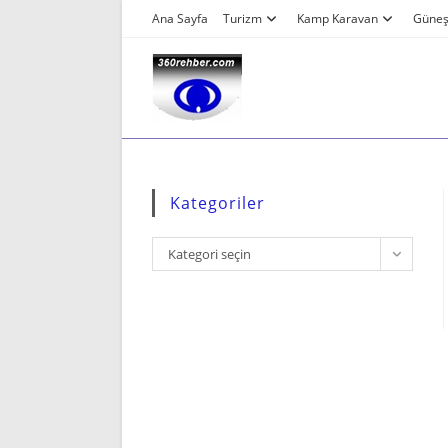
Skip
Ana Sayfa
Turizm
Kamp Karavan
Güneş 
to
content
Kategoriler
Kategoriler
Kategori seçin