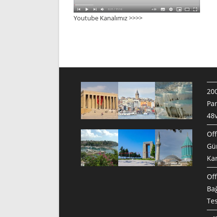
Youtube Kanalımız >>>
>
200
Pan
48v
Off
Gün
Ka
Off
Bağ
Te