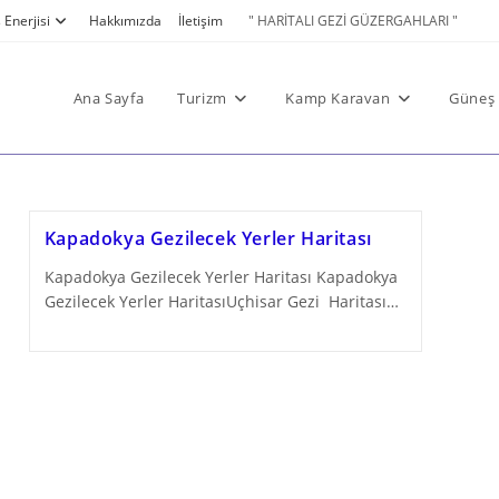
Enerjisi
Hakkımızda
İletişim
" HARİTALI GEZİ GÜZERGAHLARI "
Ana Sayfa
Turizm
Kamp Karavan
Güneş 
Kapadokya Gezilecek Yerler Haritası
Kapadokya Gezilecek Yerler Haritası Kapadokya
Gezilecek Yerler HaritasıUçhisar Gezi Haritası…