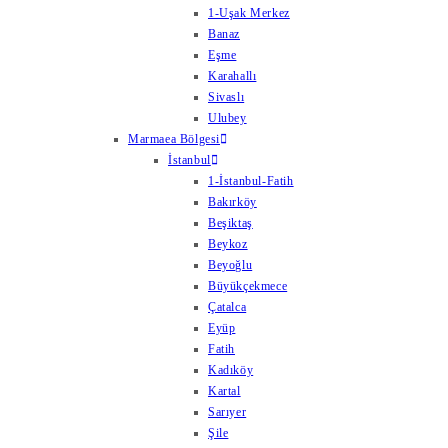
1-Uşak Merkez
Banaz
Eşme
Karahallı
Sivaslı
Ulubey
Marmaea Bölgesi
İstanbul
1-İstanbul-Fatih
Bakırköy
Beşiktaş
Beykoz
Beyoğlu
Büyükçekmece
Çatalca
Eyüp
Fatih
Kadıköy
Kartal
Sarıyer
Şile