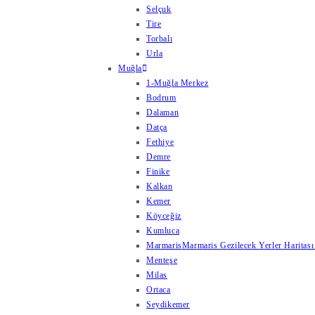
Selçuk
Tire
Torbalı
Urla
Muğla
1-Muğla Merkez
Bodrum
Dalaman
Datça
Fethiye
Demre
Finike
Kalkan
Kemer
Köyceğiz
Kumluca
Marmaris
Marmaris Gezilecek Yerler Haritası
Menteşe
Milas
Ortaca
Seydikemer