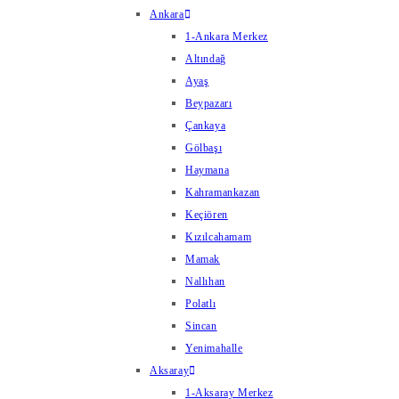
Ankara
1-Ankara Merkez
Altındağ
Ayaş
Beypazarı
Çankaya
Gölbaşı
Haymana
Kahramankazan
Keçiören
Kızılcahamam
Mamak
Nallıhan
Polatlı
Sincan
Yenimahalle
Aksaray
1-Aksaray Merkez