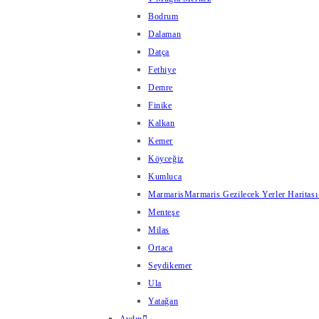
Bodrum
Dalaman
Datça
Fethiye
Demre
Finike
Kalkan
Kemer
Köyceğiz
Kumluca
Marmaris
Marmaris Gezilecek Yerler Haritası
Menteşe
Milas
Ortaca
Seydikemer
Ula
Yatağan