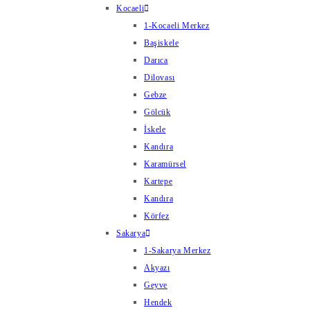
Kocaeli
1-Kocaeli Merkez
Başiskele
Darıca
Dilovası
Gebze
Gölcük
İskele
Kandıra
Karamürsel
Kartepe
Kandıra
Körfez
Sakarya
1-Sakarya Merkez
Akyazı
Geyve
Hendek