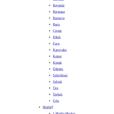
Bayındır
Bergama
Bornova
Buca
Çeşme
Dikili
Foça
Karşıyaka
Kemer
Konak
Ödemiş
Seferihisar
Selçuk
Tire
Torbalı
Urla
Muğla
1-Muğla Merkez