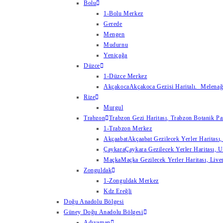
Bolu
1-Bolu Merkez
Gerede
Mengen
Mudurnu
Yeniçağa
Düzce
1-Düzce Merkez
Akçakoca
Akçakoca Gezisi Haritalı. Melenağzı
Rize
Murgul
Trabzon
Trabzon Gezi Haritası, Trabzon Botanik Par
1-Trabzon Merkez
Akçaabat
Akçaabat Gezilecek Yerler Haritası, 
Çaykara
Çaykara Gezilecek Yerler Haritası, U
Maçka
Maçka Gezilecek Yerler Haritası, Live
Zonguldak
1-Zonguldak Merkez
Kdz Ereğli
Doğu Anadolu Bölgesi
Güney Doğu Anadolu Bölgesi
Adıyaman