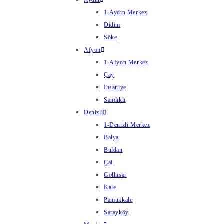
Aydın
1-Aydın Merkez
Didim
Söke
Afyon
1-Afyon Merkez
Çay
İhsaniye
Sandıklı
Denizli
1-Denizli Merkez
Balya
Buldan
Çal
Gölhisar
Kale
Pamukkale
Sarayköy