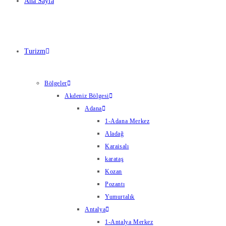
Ana Sayfa
Turizm
Bölgeler
Akdeniz Bölgesi
Adana
1-Adana Merkez
Aladağ
Karaisalı
karataş
Kozan
Pozantı
Yumurtalık
Antalya
1-Antalya Merkez