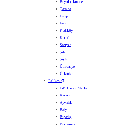
Büyükçekmece
Çatalca
Eyüp
Fatih
Kadıköy
Kartal
Sarıyer
Şile
Şişli
Ümraniye
Üsküdar
Balıkesir
1-Balıkesir Merkez
Karasi
Ayvalık
Balya
Bigadiç
Burhaniye