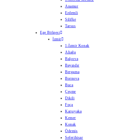
Anamur
Erdemli
Silifke
Tarsus
Ege Bölgesi
İzmir
1-İzmir Konak
Aliağa
Balçova
Bayındır
Bergama
Bornova
Buca
Çeşme
Dikili
Foça
Karşıyaka
Kemer
Konak
Ödemiş
Seferihisar