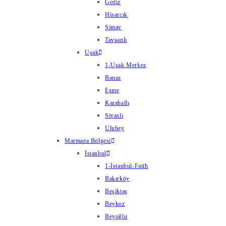
Gediz
Hisarcık
Simav
Tavşanlı
Uşak
1-Uşak Merkez
Banaz
Eşme
Karahallı
Sivaslı
Ulubey
Marmaea Bölgesi
İstanbul
1-İstanbul-Fatih
Bakırköy
Beşiktaş
Beykoz
Beyoğlu