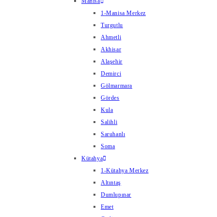
Manisa
1-Manisa Merkez
Turgutlu
Ahmetli
Akhisar
Alaşehir
Demirci
Gölmarmara
Gördes
Kula
Salihli
Saruhanlı
Soma
Kütahya
1-Kütahya Merkez
Altıntaş
Dumlupınar
Emet