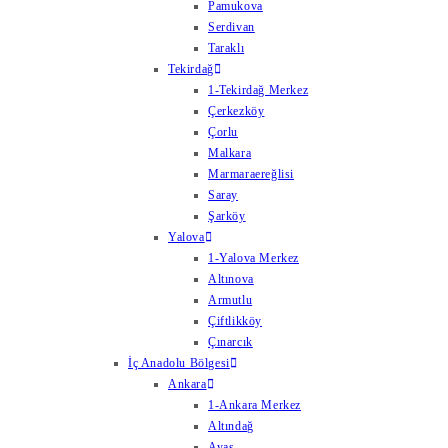
Pamukova
Serdivan
Taraklı
Tekirdağ
1-Tekirdağ Merkez
Çerkezköy
Çorlu
Malkara
Marmaraereğlisi
Saray
Şarköy
Yalova
1-Yalova Merkez
Altınova
Armutlu
Çiftlikköy
Çınarcık
İç Anadolu Bölgesi
Ankara
1-Ankara Merkez
Altındağ
Ayaş