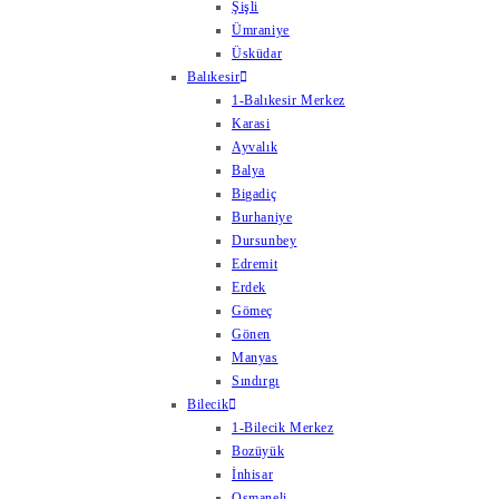
Şişli
Ümraniye
Üsküdar
Balıkesir
1-Balıkesir Merkez
Karasi
Ayvalık
Balya
Bigadiç
Burhaniye
Dursunbey
Edremit
Erdek
Gömeç
Gönen
Manyas
Sındırgı
Bilecik
1-Bilecik Merkez
Bozüyük
İnhisar
Osmaneli