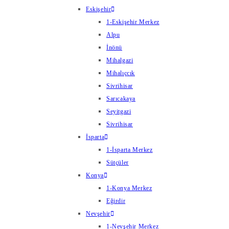
Eskişehir
1-Eskişehir Merkez
Alpu
İnönü
Mihalgazi
Mihalıçcık
Sivrihisar
Sarıcakaya
Seyitgazi
Sivrihisar
İsparta
1-İsparta Merkez
Sütçüler
Konya
1-Konya Merkez
Eğirdir
Nevşehir
1-Nevşehir Merkez