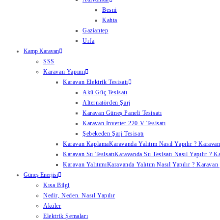
Besni
Kahta
Gaziantep
Urfa
Kamp Karavan
SSS
Karavan Yapımı
Karavan Elektrik Tesisatı
Akü Güç Tesisatı
Alternatörden Şarj
Karavan Güneş Paneli Tesisatı
Karavan İnverter 220 V Tesisatı
Şebekeden Şarj Tesisatı
Karavan Kaplama
Karavanda Yalıtım Nasıl Yapılır ? Karavan
Karavan Su Tesisatı
Karavanda Su Tesisatı Nasıl Yapılır ? K
Karavan Yalıtımı
Karavanda Yalıtım Nasıl Yapılır ? Karavan y
Güneş Enerjisi
Kısa Bilgi
Nedir, Neden. Nasıl Yapılır
Aküler
Elektrik Şemaları