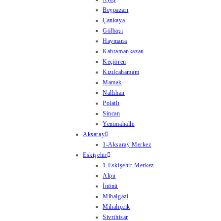
Beypazarı
Çankaya
Gölbaşı
Haymana
Kahramankazan
Keçiören
Kızılcahamam
Mamak
Nallıhan
Polatlı
Sincan
Yenimahalle
Aksaray
1-Aksaray Merkez
Eskişehir
1-Eskişehir Merkez
Alpu
İnönü
Mihalgazi
Mihalıçcık
Sivrihisar