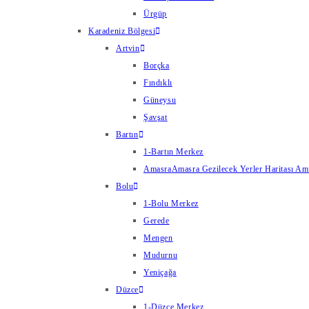
Ürgüp
Karadeniz Bölgesi
Artvin
Borçka
Fındıklı
Güneysu
Şavşat
Bartın
1-Bartın Merkez
Amasra
Amasra Gezilecek Yerler Haritası Amas
Bolu
1-Bolu Merkez
Gerede
Mengen
Mudurnu
Yeniçağa
Düzce
1-Düzce Merkez