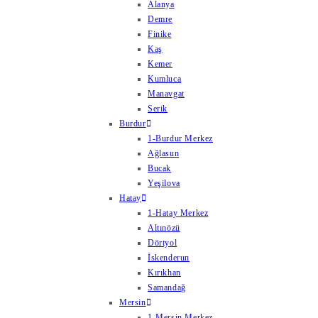
Alanya
Demre
Finike
Kaş
Kemer
Kumluca
Manavgat
Serik
Burdur
1-Burdur Merkez
Ağlasun
Bucak
Yeşilova
Hatay
1-Hatay Merkez
Altınözü
Dörtyol
İskenderun
Kırıkhan
Samandağ
Mersin
1-Mersin Merkez