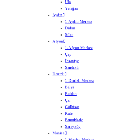
Ula
Yatağan
Aydın
1-Aydın Merkez
Didim
Söke
Afyon
1-Afyon Merkez
Çay
İhsaniye
Sandıklı
Denizli
1-Denizli Merkez
Balya
Buldan
Çal
Gölhisar
Kale
Pamukkale
Sarayköy
Manisa
1-Manisa Merkez