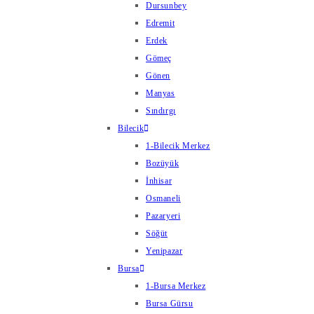
Dursunbey
Edremit
Erdek
Gömeç
Gönen
Manyas
Sındırgı
Bilecik
1-Bilecik Merkez
Bozüyük
İnhisar
Osmaneli
Pazaryeri
Söğüt
Yenipazar
Bursa
1-Bursa Merkez
Bursa Gürsu