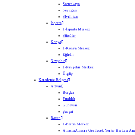
Sarıcakaya
Seyitgazi
Sivrihisar
İsparta
1-İsparta Merkez
Sütçüler
Konya
1-Konya Merkez
Eğirdir
Nevşehir
1-Nevşehir Merkez
Ürgüp
Karadeniz Bölgesi
Artvin
Borçka
Fındıklı
Güneysu
Şavşat
Bartın
1-Bartın Merkez
Amasra
Amasra Gezilecek Yerler Haritası Amas