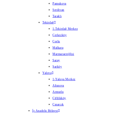
Pamukova
Serdivan
Taraklı
Tekirdağ
1-Tekirdağ Merkez
Çerkezköy
Çorlu
Malkara
Marmaraereğlisi
Saray
Şarköy
Yalova
1-Yalova Merkez
Altınova
Armutlu
Çiftlikköy
Çınarcık
İç Anadolu Bölgesi