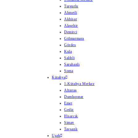
Turgutlu
Ahmetli
Akhisar
Alaşehir
Demirci
Gölmarmara
Gördes
Kula
Salihli
Saruhanlı
Soma
Kütahya
1-Kütahya Merkez
Altıntaş
Dumlupınar
Emet
Gediz
Hisarcık
Simav
Tavşanlı
Uşak