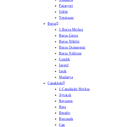
Pazaryeri
Söğüt
Yenipazar
Bursa
1-Bursa Merkez
Bursa Gürsu
Bursa Nilüfer
Bursa Osmangazi
Bursa Yıldırım
Gemlik
İnegöl
İznik
Mudanya
Çanakkale
1-Çanakkale Merkez
Ayvacık
Bayramiç
Biga
Bigadiç
Bozcaada
Çan