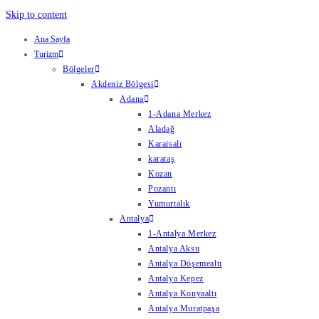
Skip to content
Ana Sayfa
Turizm
Bölgeler
Akdeniz Bölgesi
Adana
1-Adana Merkez
Aladağ
Karaisalı
karataş
Kozan
Pozantı
Yumurtalık
Antalya
1-Antalya Merkez
Antalya Aksu
Antalya Döşemealtı
Antalya Kepez
Antalya Konyaaltı
Antalya Muratpaşa