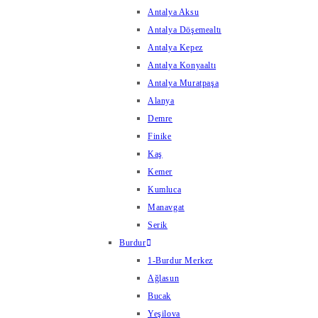
Antalya Aksu
Antalya Döşemealtı
Antalya Kepez
Antalya Konyaaltı
Antalya Muratpaşa
Alanya
Demre
Finike
Kaş
Kemer
Kumluca
Manavgat
Serik
Burdur
1-Burdur Merkez
Ağlasun
Bucak
Yeşilova