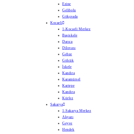
Ezine
Gelibolu
Gökçeada
Kocaeli
1-Kocaeli Merkez
Başiskele
Darıca
Dilovası
Gebze
Gölcük
İskele
Kandıra
Karamürsel
Kartepe
Kandıra
Körfez
Sakarya
1-Sakarya Merkez
Akyazı
Geyve
Hendek