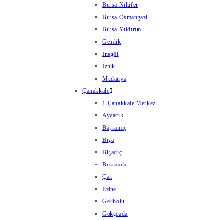
Bursa Nilüfer
Bursa Osmangazi
Bursa Yıldırım
Gemlik
İnegöl
İznik
Mudanya
Çanakkale
1-Çanakkale Merkez
Ayvacık
Bayramiç
Biga
Bigadiç
Bozcaada
Çan
Ezine
Gelibolu
Gökçeada