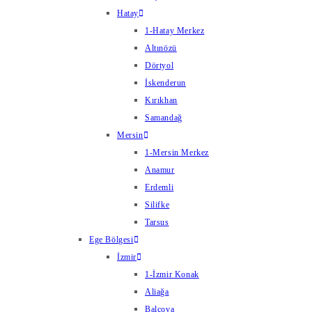
Hatay
1-Hatay Merkez
Altınözü
Dörtyol
İskenderun
Kırıkhan
Samandağ
Mersin
1-Mersin Merkez
Anamur
Erdemli
Silifke
Tarsus
Ege Bölgesi
İzmir
1-İzmir Konak
Aliağa
Balçova