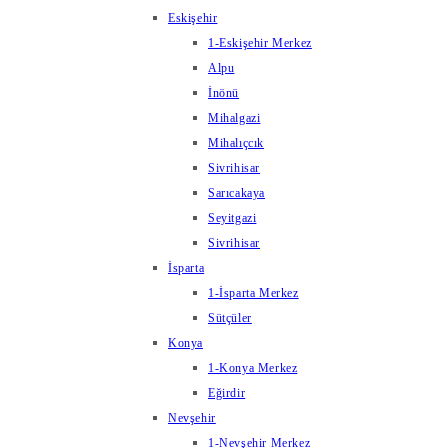
Eskişehir
1-Eskişehir Merkez
Alpu
İnönü
Mihalgazi
Mihalıçcık
Sivrihisar
Sarıcakaya
Seyitgazi
Sivrihisar
İsparta
1-İsparta Merkez
Sütçüler
Konya
1-Konya Merkez
Eğirdir
Nevşehir
1-Nevşehir Merkez