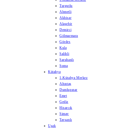
Turgutlu
Ahmetli
Akhisar
Alaşehir
Demirci
Gölmarmara
Gördes
Kula
Salihli
Saruhanlı
Soma
Kütahya
1-Kütahya Merkez
Altıntaş
Dumlupınar
Emet
Gediz
Hisarcık
Simav
Tavşanlı
Uşak