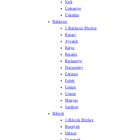
Şişli
Ümraniye
Üsküdar
Balıkesir
1-Balıkesir Merkez
Karasi
Ayvalık
Balya
Bigadiç
Burhaniye
Dursunbey
Edremit
Erdek
Gömeç
Gönen
Manyas
Sındırgı
Bilecik
1-Bilecik Merkez
Bozüyük
İnhisar
Osmaneli