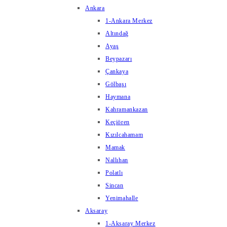
Ankara
1-Ankara Merkez
Altındağ
Ayaş
Beypazarı
Çankaya
Gölbaşı
Haymana
Kahramankazan
Keçiören
Kızılcahamam
Mamak
Nallıhan
Polatlı
Sincan
Yenimahalle
Aksaray
1-Aksaray Merkez