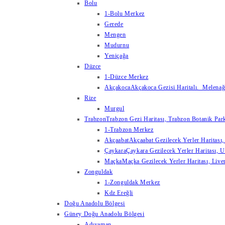
Bolu
1-Bolu Merkez
Gerede
Mengen
Mudurnu
Yeniçağa
Düzce
1-Düzce Merkez
Akçakoca
Akçakoca Gezisi Haritalı. Melenağzı
Rize
Murgul
Trabzon
Trabzon Gezi Haritası, Trabzon Botanik Park
1-Trabzon Merkez
Akçaabat
Akçaabat Gezilecek Yerler Haritası, 
Çaykara
Çaykara Gezilecek Yerler Haritası, U
Maçka
Maçka Gezilecek Yerler Haritası, Live
Zonguldak
1-Zonguldak Merkez
Kdz Ereğli
Doğu Anadolu Bölgesi
Güney Doğu Anadolu Bölgesi
Adıyaman