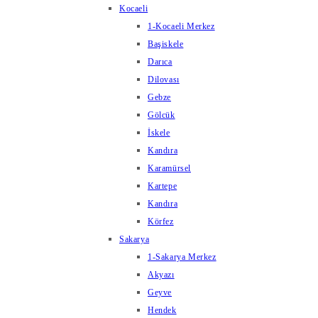
Kocaeli
1-Kocaeli Merkez
Başiskele
Darıca
Dilovası
Gebze
Gölcük
İskele
Kandıra
Karamürsel
Kartepe
Kandıra
Körfez
Sakarya
1-Sakarya Merkez
Akyazı
Geyve
Hendek