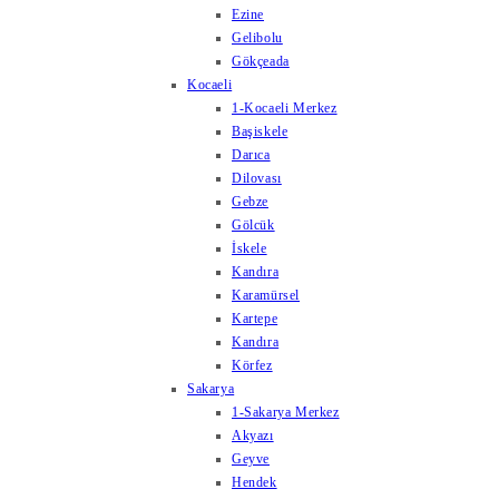
Ezine
Gelibolu
Gökçeada
Kocaeli
1-Kocaeli Merkez
Başiskele
Darıca
Dilovası
Gebze
Gölcük
İskele
Kandıra
Karamürsel
Kartepe
Kandıra
Körfez
Sakarya
1-Sakarya Merkez
Akyazı
Geyve
Hendek