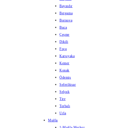
Bayındır
Bergama
Bornova
Buca
Çeşme
Dikili
Foça
Karşıyaka
Kemer
Konak
Ödemiş
Seferihisar
Selçuk
Tire
Torbalı
Urla
Muğla
1-Muğla Merkez