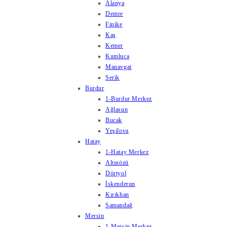
Alanya
Demre
Finike
Kaş
Kemer
Kumluca
Manavgat
Serik
Burdur
1-Burdur Merkez
Ağlasun
Bucak
Yeşilova
Hatay
1-Hatay Merkez
Altınözü
Dörtyol
İskenderun
Kırıkhan
Samandağ
Mersin
1-Mersin Merkez