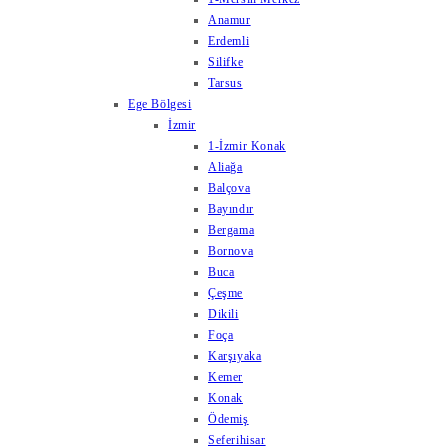
Anamur
Erdemli
Silifke
Tarsus
Ege Bölgesi
İzmir
1-İzmir Konak
Aliağa
Balçova
Bayındır
Bergama
Bornova
Buca
Çeşme
Dikili
Foça
Karşıyaka
Kemer
Konak
Ödemiş
Seferihisar