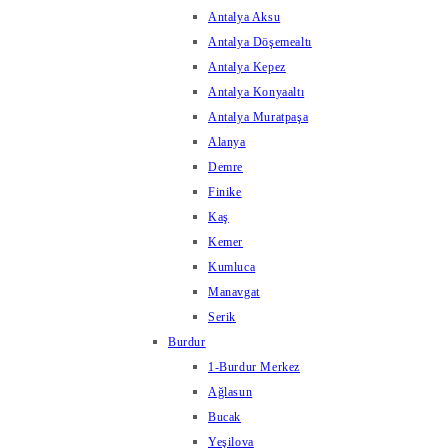
Antalya Aksu
Antalya Döşemealtı
Antalya Kepez
Antalya Konyaaltı
Antalya Muratpaşa
Alanya
Demre
Finike
Kaş
Kemer
Kumluca
Manavgat
Serik
Burdur
1-Burdur Merkez
Ağlasun
Bucak
Yeşilova