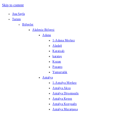
Skip to content
Ana Sayfa
Turizm
Bölgeler
Akdeniz Bölgesi
Adana
1-Adana Merkez
Aladağ
Karaisalı
karataş
Kozan
Pozantı
Yumurtalık
Antalya
1-Antalya Merkez
Antalya Aksu
Antalya Döşemealtı
Antalya Kepez
Antalya Konyaaltı
Antalya Muratpaşa