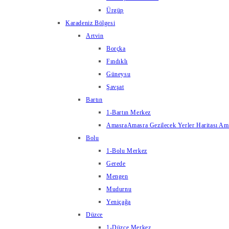
Ürgüp
Karadeniz Bölgesi
Artvin
Borçka
Fındıklı
Güneysu
Şavşat
Bartın
1-Bartın Merkez
Amasra
Amasra Gezilecek Yerler Haritası Amas
Bolu
1-Bolu Merkez
Gerede
Mengen
Mudurnu
Yeniçağa
Düzce
1-Düzce Merkez