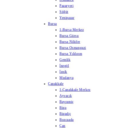
Pazaryeri
Söğüt
Yenipazar
Bursa
1-Bursa Merkez
Bursa Gürsu
Bursa Nilüfer
Bursa Osmangazi
Bursa Yıldırım
Gemlik
İnegöl
İznik
Mudanya
Çanakkale
1-Çanakkale Merkez
Ayvacık
Bayramiç
Biga
Bigadiç
Bozcaada
Çan