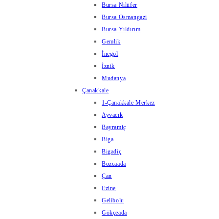
Bursa Nilüfer
Bursa Osmangazi
Bursa Yıldırım
Gemlik
İnegöl
İznik
Mudanya
Çanakkale
1-Çanakkale Merkez
Ayvacık
Bayramiç
Biga
Bigadiç
Bozcaada
Çan
Ezine
Gelibolu
Gökçeada