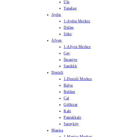
Ula
Yatağan
Aydın
1-Aydın Merkez
Didim
Söke
Afyon
1-Afyon Merkez
Çay
İhsaniye
Sandıklı
Denizli
1-Denizli Merkez
Balya
Buldan
Çal
Gölhisar
Kale
Pamukkale
Sarayköy
Manisa
1-Manisa Merkez