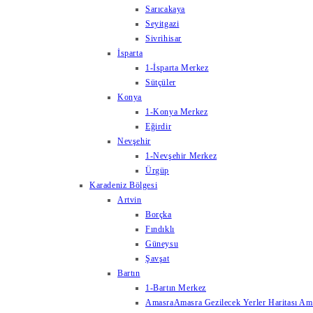
Sarıcakaya
Seyitgazi
Sivrihisar
İsparta
1-İsparta Merkez
Sütçüler
Konya
1-Konya Merkez
Eğirdir
Nevşehir
1-Nevşehir Merkez
Ürgüp
Karadeniz Bölgesi
Artvin
Borçka
Fındıklı
Güneysu
Şavşat
Bartın
1-Bartın Merkez
Amasra
Amasra Gezilecek Yerler Haritası Amas