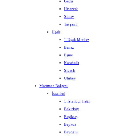
Gediz
Hisarcık
Simav
Tavşanlı
Uşak
1-Uşak Merkez
Banaz
Eşme
Karahallı
Sivaslı
Ulubey
Marmaea Bölgesi
İstanbul
1-İstanbul-Fatih
Bakırköy
Beşiktaş
Beykoz
Beyoğlu