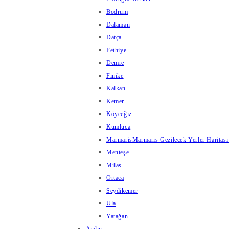
Bodrum
Dalaman
Datça
Fethiye
Demre
Finike
Kalkan
Kemer
Köyceğiz
Kumluca
Marmaris
Marmaris Gezilecek Yerler Haritası
Menteşe
Milas
Ortaca
Seydikemer
Ula
Yatağan