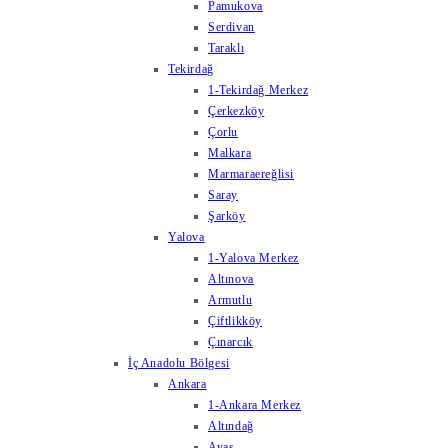
Pamukova
Serdivan
Taraklı
Tekirdağ
1-Tekirdağ Merkez
Çerkezköy
Çorlu
Malkara
Marmaraereğlisi
Saray
Şarköy
Yalova
1-Yalova Merkez
Altınova
Armutlu
Çiftlikköy
Çınarcık
İç Anadolu Bölgesi
Ankara
1-Ankara Merkez
Altındağ
Ayaş