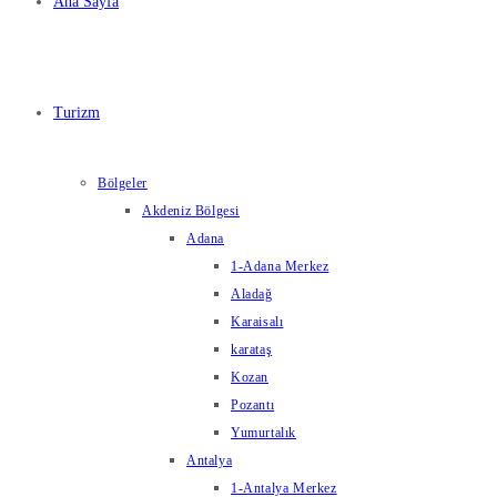
Ana Sayfa
Turizm
Bölgeler
Akdeniz Bölgesi
Adana
1-Adana Merkez
Aladağ
Karaisalı
karataş
Kozan
Pozantı
Yumurtalık
Antalya
1-Antalya Merkez