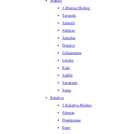
Manisa
1-Manisa Merkez
Turgutlu
Ahmetli
Akhisar
Alaşehir
Demirci
Gölmarmara
Gördes
Kula
Salihli
Saruhanlı
Soma
Kütahya
1-Kütahya Merkez
Altıntaş
Dumlupınar
Emet