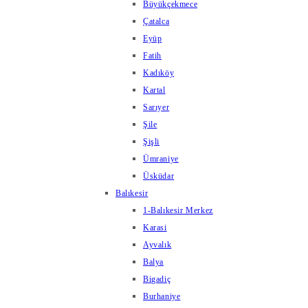
Büyükçekmece
Çatalca
Eyüp
Fatih
Kadıköy
Kartal
Sarıyer
Şile
Şişli
Ümraniye
Üsküdar
Balıkesir
1-Balıkesir Merkez
Karasi
Ayvalık
Balya
Bigadiç
Burhaniye