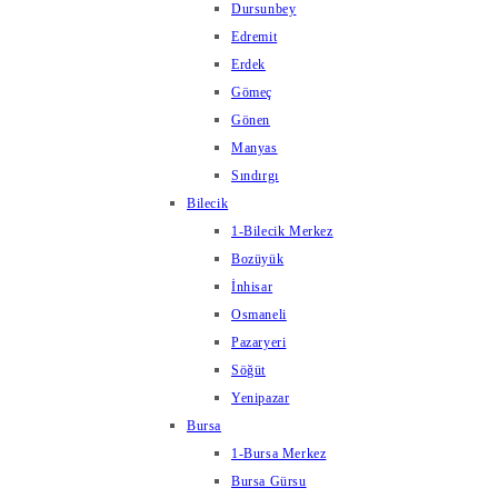
Dursunbey
Edremit
Erdek
Gömeç
Gönen
Manyas
Sındırgı
Bilecik
1-Bilecik Merkez
Bozüyük
İnhisar
Osmaneli
Pazaryeri
Söğüt
Yenipazar
Bursa
1-Bursa Merkez
Bursa Gürsu