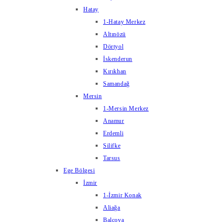
Hatay
1-Hatay Merkez
Altınözü
Dörtyol
İskenderun
Kırıkhan
Samandağ
Mersin
1-Mersin Merkez
Anamur
Erdemli
Silifke
Tarsus
Ege Bölgesi
İzmir
1-İzmir Konak
Aliağa
Balçova