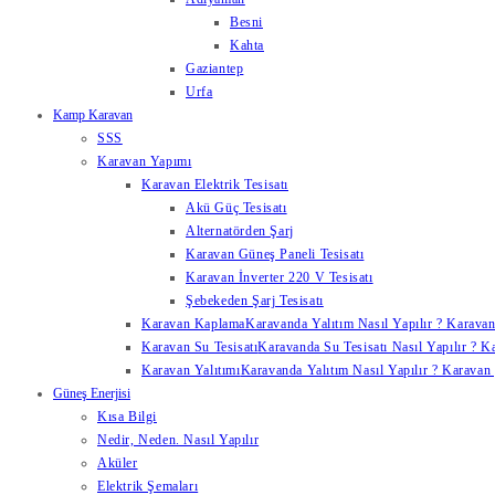
Besni
Kahta
Gaziantep
Urfa
Kamp Karavan
SSS
Karavan Yapımı
Karavan Elektrik Tesisatı
Akü Güç Tesisatı
Alternatörden Şarj
Karavan Güneş Paneli Tesisatı
Karavan İnverter 220 V Tesisatı
Şebekeden Şarj Tesisatı
Karavan Kaplama
Karavanda Yalıtım Nasıl Yapılır ? Karavan
Karavan Su Tesisatı
Karavanda Su Tesisatı Nasıl Yapılır ? K
Karavan Yalıtımı
Karavanda Yalıtım Nasıl Yapılır ? Karavan y
Güneş Enerjisi
Kısa Bilgi
Nedir, Neden. Nasıl Yapılır
Aküler
Elektrik Şemaları