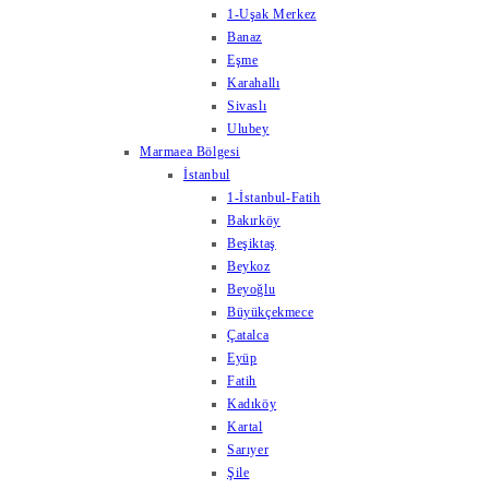
1-Uşak Merkez
Banaz
Eşme
Karahallı
Sivaslı
Ulubey
Marmaea Bölgesi
İstanbul
1-İstanbul-Fatih
Bakırköy
Beşiktaş
Beykoz
Beyoğlu
Büyükçekmece
Çatalca
Eyüp
Fatih
Kadıköy
Kartal
Sarıyer
Şile