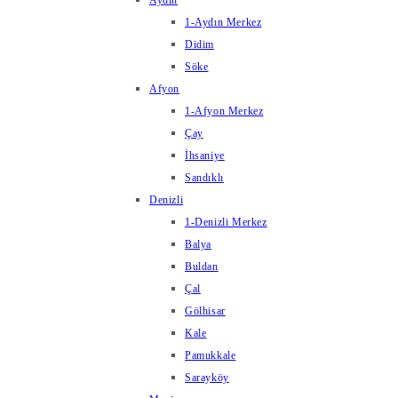
Aydın
1-Aydın Merkez
Didim
Söke
Afyon
1-Afyon Merkez
Çay
İhsaniye
Sandıklı
Denizli
1-Denizli Merkez
Balya
Buldan
Çal
Gölhisar
Kale
Pamukkale
Sarayköy