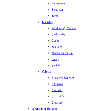
Pamukova
Serdivan
Taraklı
Tekirdağ
1-Tekirdağ Merkez
Çerkezköy
Çorlu
Malkara
Marmaraereğlisi
Saray
Şarköy
Yalova
1-Yalova Merkez
Altınova
Armutlu
Çiftlikköy
Çınarcık
İç Anadolu Bölgesi