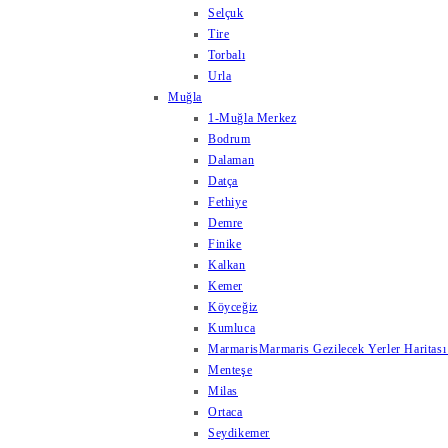
Selçuk
Tire
Torbalı
Urla
Muğla
1-Muğla Merkez
Bodrum
Dalaman
Datça
Fethiye
Demre
Finike
Kalkan
Kemer
Köyceğiz
Kumluca
Marmaris
Marmaris Gezilecek Yerler Haritası
Menteşe
Milas
Ortaca
Seydikemer