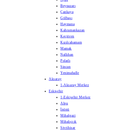
Beypazarı
Çankaya
Gölbaşı
Haymana
Kahramankazan
Keçiören
Kızılcahamam
Mamak
Nallıhan
Polatlı
Sincan
Yenimahalle
Aksaray
1-Aksaray Merkez
Eskişehir
1-Eskişehir Merkez
Alpu
İnönü
Mihalgazi
Mihalıçcık
Sivrihisar