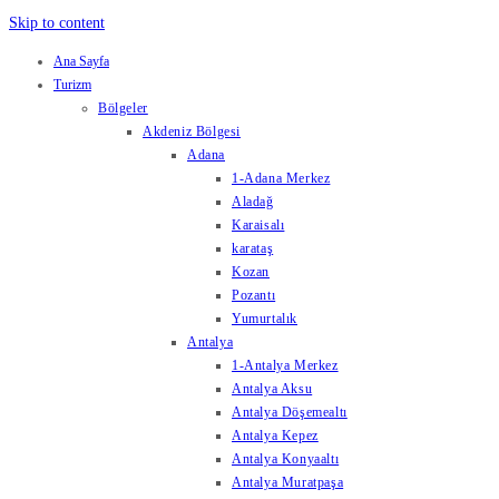
Skip to content
Ana Sayfa
Turizm
Bölgeler
Akdeniz Bölgesi
Adana
1-Adana Merkez
Aladağ
Karaisalı
karataş
Kozan
Pozantı
Yumurtalık
Antalya
1-Antalya Merkez
Antalya Aksu
Antalya Döşemealtı
Antalya Kepez
Antalya Konyaaltı
Antalya Muratpaşa