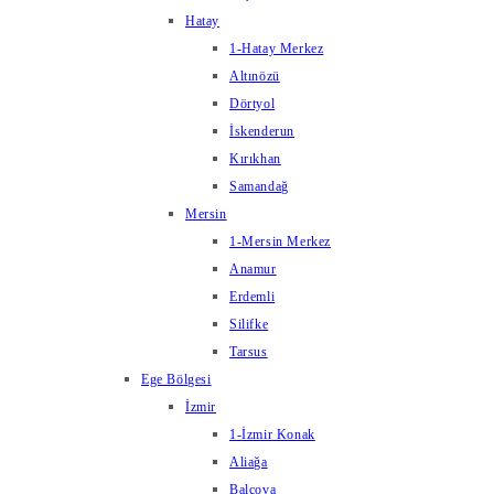
Hatay
1-Hatay Merkez
Altınözü
Dörtyol
İskenderun
Kırıkhan
Samandağ
Mersin
1-Mersin Merkez
Anamur
Erdemli
Silifke
Tarsus
Ege Bölgesi
İzmir
1-İzmir Konak
Aliağa
Balçova