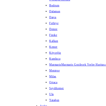
Bodrum
Dalaman
Datça
Fethiye
Demre
Finike
Kalkan
Kemer
Köyceğiz
Kumluca
Marmaris
Marmaris Gezilecek Yerler Haritası
Menteşe
Milas
Ortaca
Seydikemer
Ula
Yatağan