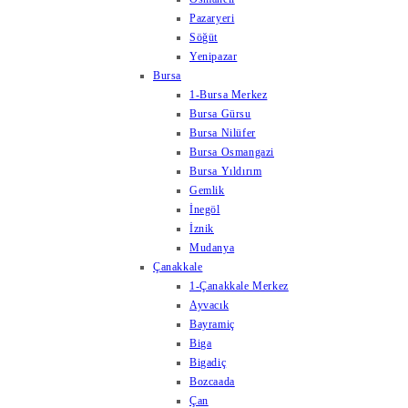
Pazaryeri
Söğüt
Yenipazar
Bursa
1-Bursa Merkez
Bursa Gürsu
Bursa Nilüfer
Bursa Osmangazi
Bursa Yıldırım
Gemlik
İnegöl
İznik
Mudanya
Çanakkale
1-Çanakkale Merkez
Ayvacık
Bayramiç
Biga
Bigadiç
Bozcaada
Çan