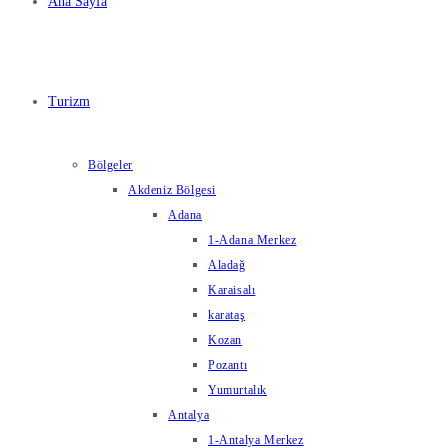
Ana Sayfa
Turizm
Bölgeler
Akdeniz Bölgesi
Adana
1-Adana Merkez
Aladağ
Karaisalı
karataş
Kozan
Pozantı
Yumurtalık
Antalya
1-Antalya Merkez