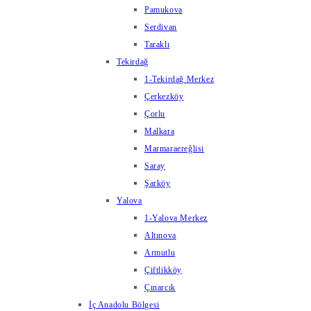
Pamukova
Serdivan
Taraklı
Tekirdağ
1-Tekirdağ Merkez
Çerkezköy
Çorlu
Malkara
Marmaraereğlisi
Saray
Şarköy
Yalova
1-Yalova Merkez
Altınova
Armutlu
Çiftlikköy
Çınarcık
İç Anadolu Bölgesi