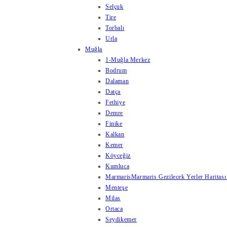
Selçuk
Tire
Torbalı
Urla
Muğla
1-Muğla Merkez
Bodrum
Dalaman
Datça
Fethiye
Demre
Finike
Kalkan
Kemer
Köyceğiz
Kumluca
Marmaris
Marmaris Gezilecek Yerler Haritası
Menteşe
Milas
Ortaca
Seydikemer