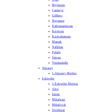
Beypazarı
Çankaya
Gölbaşı
Haymana
Kahramankazan
Keçiören
Kızılcahamam
Mamak
Nallıhan
Polatlı
Sincan
Yenimahalle
Aksaray
1-Aksaray Merkez
Eskişehir
1-Eskişehir Merkez
Alpu
İnönü
Mihalgazi
Mihalıçcık
Sivrihisar