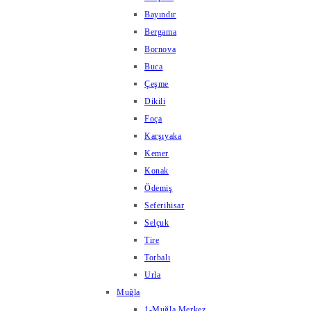
Bayındır
Bergama
Bornova
Buca
Çeşme
Dikili
Foça
Karşıyaka
Kemer
Konak
Ödemiş
Seferihisar
Selçuk
Tire
Torbalı
Urla
Muğla
1-Muğla Merkez