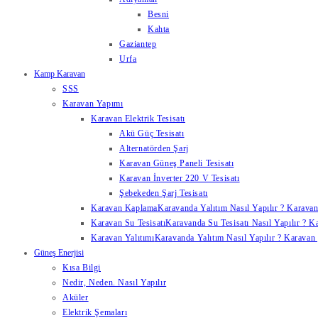
Besni
Kahta
Gaziantep
Urfa
Kamp Karavan
SSS
Karavan Yapımı
Karavan Elektrik Tesisatı
Akü Güç Tesisatı
Alternatörden Şarj
Karavan Güneş Paneli Tesisatı
Karavan İnverter 220 V Tesisatı
Şebekeden Şarj Tesisatı
Karavan Kaplama
Karavanda Yalıtım Nasıl Yapılır ? Karavan
Karavan Su Tesisatı
Karavanda Su Tesisatı Nasıl Yapılır ? K
Karavan Yalıtımı
Karavanda Yalıtım Nasıl Yapılır ? Karavan y
Güneş Enerjisi
Kısa Bilgi
Nedir, Neden. Nasıl Yapılır
Aküler
Elektrik Şemaları