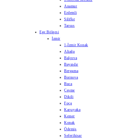
Anamur
Erdemli
Silifke
Tarsus
Ege Bölgesi
İzmir
1-İzmir Konak
Aliağa
Balçova
Bayındır
Bergama
Bornova
Buca
Çeşme
Dikili
Foça
Karşıyaka
Kemer
Konak
Ödemiş
Seferihisar