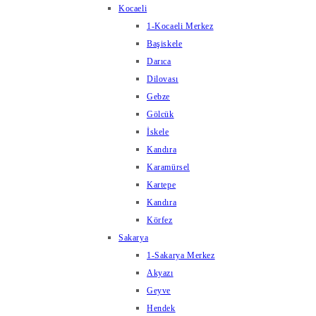
Kocaeli
1-Kocaeli Merkez
Başiskele
Darıca
Dilovası
Gebze
Gölcük
İskele
Kandıra
Karamürsel
Kartepe
Kandıra
Körfez
Sakarya
1-Sakarya Merkez
Akyazı
Geyve
Hendek