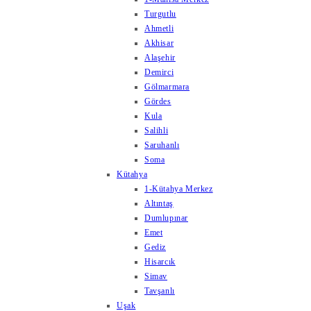
Turgutlu
Ahmetli
Akhisar
Alaşehir
Demirci
Gölmarmara
Gördes
Kula
Salihli
Saruhanlı
Soma
Kütahya
1-Kütahya Merkez
Altıntaş
Dumlupınar
Emet
Gediz
Hisarcık
Simav
Tavşanlı
Uşak