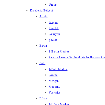
Ürgüp
Karadeniz Bölgesi
Artvin
Borçka
Fındıklı
Güneysu
Şavşat
Bartın
1-Bartın Merkez
Amasra
Amasra Gezilecek Yerler Haritası Amas
Bolu
1-Bolu Merkez
Gerede
Mengen
Mudurnu
Yeniçağa
Düzce
1-Düzce Merkez