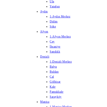
Ula
Yatağan
Aydın
1-Aydın Merkez
Didim
Söke
Afyon
1-Afyon Merkez
Çay
İhsaniye
Sandıklı
Denizli
1-Denizli Merkez
Balya
Buldan
Çal
Gölhisar
Kale
Pamukkale
Sarayköy
Manisa
1-Manisa Merkez