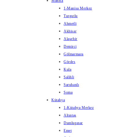
Manisa
1-Manisa Merkez
Turgutlu
Ahmetli
Akhisar
Alaşehir
Demirci
Gölmarmara
Gördes
Kula
Salihli
Saruhanlı
Soma
Kütahya
1-Kütahya Merkez
Altıntaş
Dumlupınar
Emet