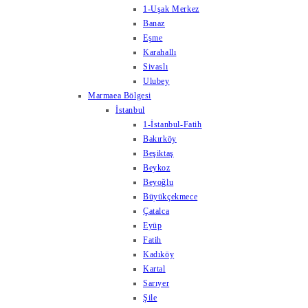
1-Uşak Merkez
Banaz
Eşme
Karahallı
Sivaslı
Ulubey
Marmaea Bölgesi
İstanbul
1-İstanbul-Fatih
Bakırköy
Beşiktaş
Beykoz
Beyoğlu
Büyükçekmece
Çatalca
Eyüp
Fatih
Kadıköy
Kartal
Sarıyer
Şile