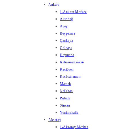
Ankara
1-Ankara Merkez
Altındağ
Ayaş
Beypazarı
Çankaya
Gölbaşı
Haymana
Kahramankazan
Keçiören
Kızılcahamam
Mamak
Nallıhan
Polatlı
Sincan
Yenimahalle
Aksaray
1-Aksaray Merkez