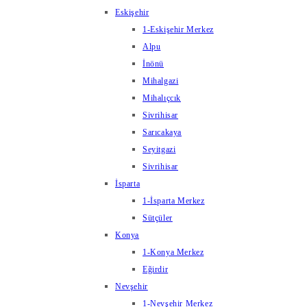
Eskişehir
1-Eskişehir Merkez
Alpu
İnönü
Mihalgazi
Mihalıçcık
Sivrihisar
Sarıcakaya
Seyitgazi
Sivrihisar
İsparta
1-İsparta Merkez
Sütçüler
Konya
1-Konya Merkez
Eğirdir
Nevşehir
1-Nevşehir Merkez