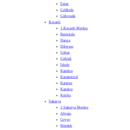
Ezine
Gelibolu
Gökçeada
Kocaeli
1-Kocaeli Merkez
Başiskele
Darıca
Dilovası
Gebze
Gölcük
İskele
Kandıra
Karamürsel
Kartepe
Kandıra
Körfez
Sakarya
1-Sakarya Merkez
Akyazı
Geyve
Hendek