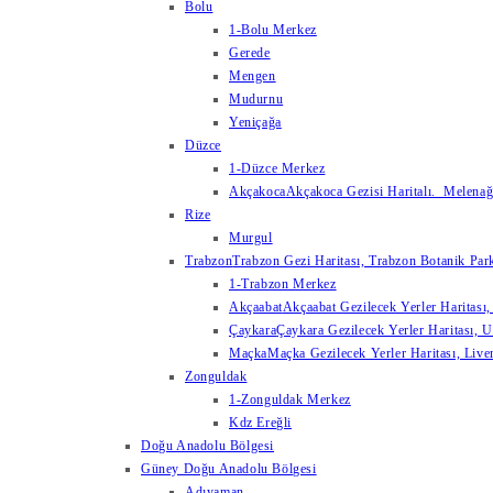
Bolu
1-Bolu Merkez
Gerede
Mengen
Mudurnu
Yeniçağa
Düzce
1-Düzce Merkez
Akçakoca
Akçakoca Gezisi Haritalı. Melenağzı
Rize
Murgul
Trabzon
Trabzon Gezi Haritası, Trabzon Botanik Park
1-Trabzon Merkez
Akçaabat
Akçaabat Gezilecek Yerler Haritası, 
Çaykara
Çaykara Gezilecek Yerler Haritası, U
Maçka
Maçka Gezilecek Yerler Haritası, Live
Zonguldak
1-Zonguldak Merkez
Kdz Ereğli
Doğu Anadolu Bölgesi
Güney Doğu Anadolu Bölgesi
Adıyaman