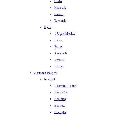
Gediz
Hisarcık
Simav
Tavşanlı
Uşak
1-Uşak Merkez
Banaz
Eşme
Karahallı
Sivaslı
Ulubey
Marmaea Bölgesi
İstanbul
1-İstanbul-Fatih
Bakırköy
Beşiktaş
Beykoz
Beyoğlu