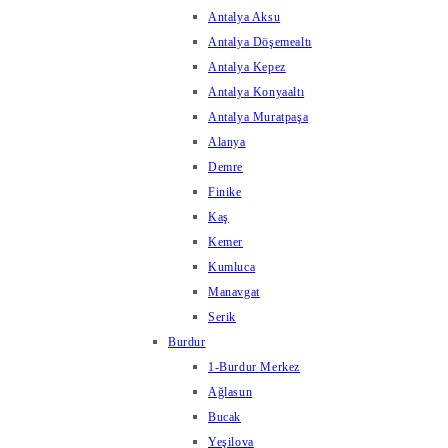
Antalya Aksu
Antalya Döşemealtı
Antalya Kepez
Antalya Konyaaltı
Antalya Muratpaşa
Alanya
Demre
Finike
Kaş
Kemer
Kumluca
Manavgat
Serik
Burdur
1-Burdur Merkez
Ağlasun
Bucak
Yeşilova