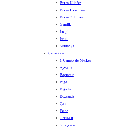
Bursa Nilüfer
Bursa Osmangazi
Bursa Yıldırım
Gemlik
İnegöl
İznik
Mudanya
Çanakkale
1-Çanakkale Merkez
Ayvacık
Bayramiç
Biga
Bigadiç
Bozcaada
Çan
Ezine
Gelibolu
Gökçeada