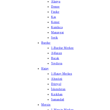
Alanya
Demre
Finike
Kaş
Kemer
Kumluca
Manavgat
Serik
Burdur
1-Burdur Merkez
Ağlasun
Bucak
Yeşilova
Hatay
1-Hatay Merkez
Altınözü
Dörtyol
İskenderun
Kırıkhan
Samandağ
Mersin
1-Mersin Merkez