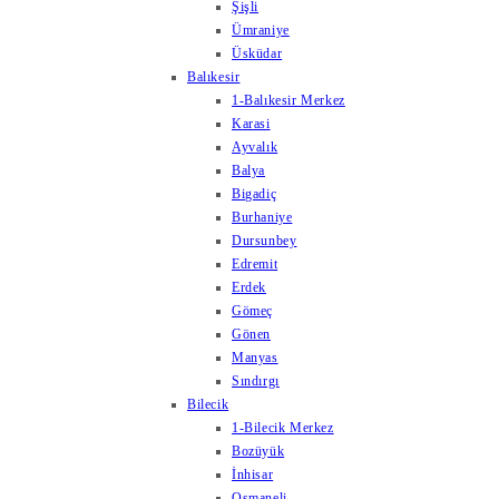
Şişli
Ümraniye
Üsküdar
Balıkesir
1-Balıkesir Merkez
Karasi
Ayvalık
Balya
Bigadiç
Burhaniye
Dursunbey
Edremit
Erdek
Gömeç
Gönen
Manyas
Sındırgı
Bilecik
1-Bilecik Merkez
Bozüyük
İnhisar
Osmaneli