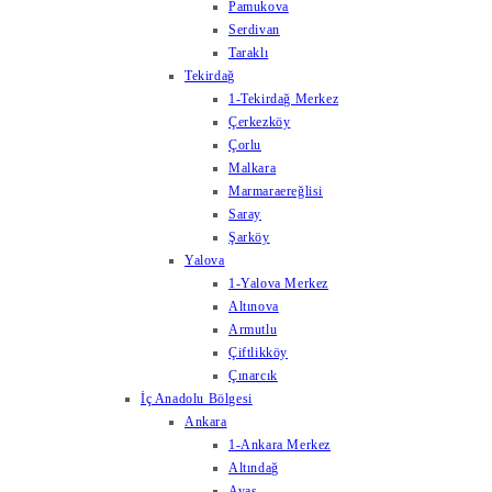
Pamukova
Serdivan
Taraklı
Tekirdağ
1-Tekirdağ Merkez
Çerkezköy
Çorlu
Malkara
Marmaraereğlisi
Saray
Şarköy
Yalova
1-Yalova Merkez
Altınova
Armutlu
Çiftlikköy
Çınarcık
İç Anadolu Bölgesi
Ankara
1-Ankara Merkez
Altındağ
Ayaş