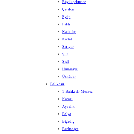
Büyükçekmece
Çatalca
Eyüp
Fatih
Kadıköy
Kartal
Sarıyer
Şile
Şişli
Ümraniye
Üsküdar
Balıkesir
1-Balıkesir Merkez
Karasi
Ayvalık
Balya
Bigadiç
Burhaniye