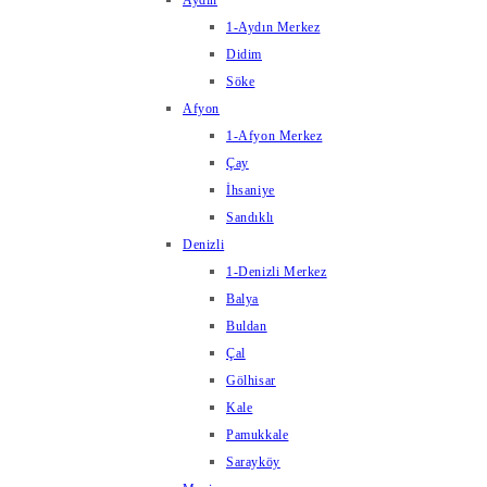
Aydın
1-Aydın Merkez
Didim
Söke
Afyon
1-Afyon Merkez
Çay
İhsaniye
Sandıklı
Denizli
1-Denizli Merkez
Balya
Buldan
Çal
Gölhisar
Kale
Pamukkale
Sarayköy