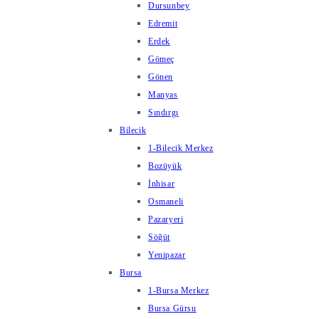
Dursunbey
Edremit
Erdek
Gömeç
Gönen
Manyas
Sındırgı
Bilecik
1-Bilecik Merkez
Bozüyük
İnhisar
Osmaneli
Pazaryeri
Söğüt
Yenipazar
Bursa
1-Bursa Merkez
Bursa Gürsu