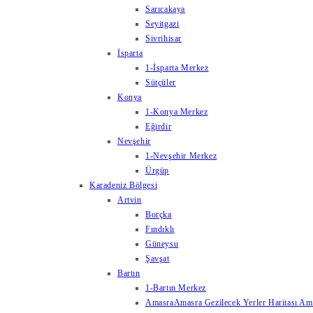
Sarıcakaya
Seyitgazi
Sivrihisar
İsparta
1-İsparta Merkez
Sütçüler
Konya
1-Konya Merkez
Eğirdir
Nevşehir
1-Nevşehir Merkez
Ürgüp
Karadeniz Bölgesi
Artvin
Borçka
Fındıklı
Güneysu
Şavşat
Bartın
1-Bartın Merkez
Amasra
Amasra Gezilecek Yerler Haritası Amas