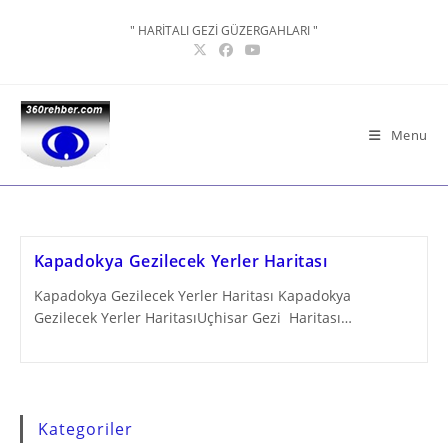
Skip
" HARİTALI GEZİ GÜZERGAHLARI "
to
content
Menu
Kapadokya Gezilecek Yerler Haritası
Kapadokya Gezilecek Yerler Haritası Kapadokya
Gezilecek Yerler HaritasıUçhisar Gezi Haritası…
Kategoriler