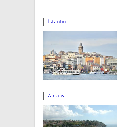
İstanbul
Antalya