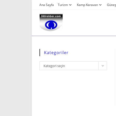
Skip
Ana Sayfa
Turizm
Kamp Karavan
Güneş 
to
content
Kategoriler
Kategoriler
Kategori seçin