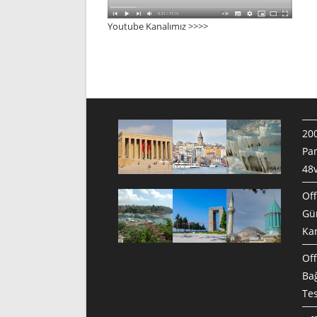
Youtube Kanalımız >>>
>
200
Pan
48v
Off
Gün
Ka
Off
Bağ
Te