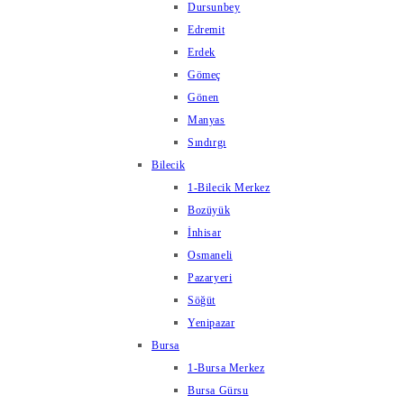
Dursunbey
Edremit
Erdek
Gömeç
Gönen
Manyas
Sındırgı
Bilecik
1-Bilecik Merkez
Bozüyük
İnhisar
Osmaneli
Pazaryeri
Söğüt
Yenipazar
Bursa
1-Bursa Merkez
Bursa Gürsu