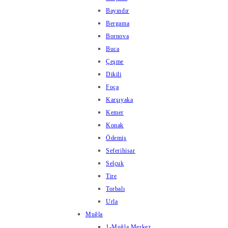
Bayındır
Bergama
Bornova
Buca
Çeşme
Dikili
Foça
Karşıyaka
Kemer
Konak
Ödemiş
Seferihisar
Selçuk
Tire
Torbalı
Urla
Muğla
1-Muğla Merkez