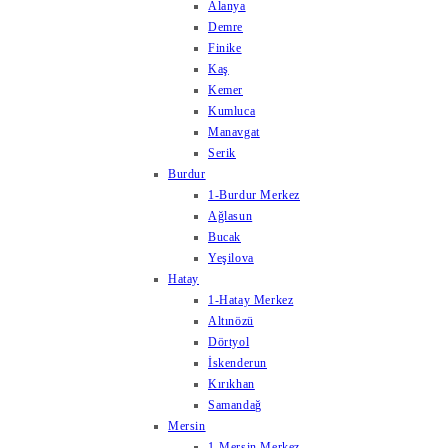
Alanya
Demre
Finike
Kaş
Kemer
Kumluca
Manavgat
Serik
Burdur
1-Burdur Merkez
Ağlasun
Bucak
Yeşilova
Hatay
1-Hatay Merkez
Altınözü
Dörtyol
İskenderun
Kırıkhan
Samandağ
Mersin
1-Mersin Merkez