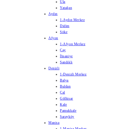
Ula
Yatağan
Aydın
1-Aydın Merkez
Didim
Söke
Afyon
1-Afyon Merkez
Çay
İhsaniye
Sandıklı
Denizli
1-Denizli Merkez
Balya
Buldan
Çal
Gölhisar
Kale
Pamukkale
Sarayköy
Manisa
1-Manisa Merkez