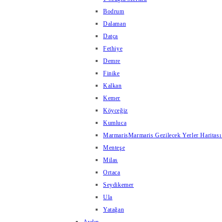
Bodrum
Dalaman
Datça
Fethiye
Demre
Finike
Kalkan
Kemer
Köyceğiz
Kumluca
Marmaris
Marmaris Gezilecek Yerler Haritası
Menteşe
Milas
Ortaca
Seydikemer
Ula
Yatağan