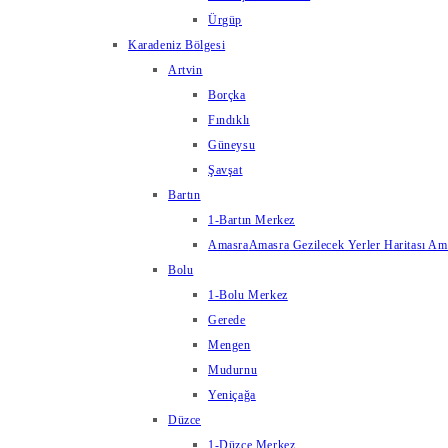
Ürgüp
Karadeniz Bölgesi
Artvin
Borçka
Fındıklı
Güneysu
Şavşat
Bartın
1-Bartın Merkez
Amasra
Amasra Gezilecek Yerler Haritası Amas
Bolu
1-Bolu Merkez
Gerede
Mengen
Mudurnu
Yeniçağa
Düzce
1-Düzce Merkez