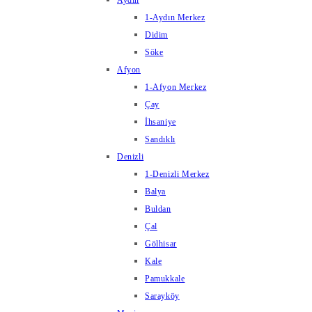
Aydın
1-Aydın Merkez
Didim
Söke
Afyon
1-Afyon Merkez
Çay
İhsaniye
Sandıklı
Denizli
1-Denizli Merkez
Balya
Buldan
Çal
Gölhisar
Kale
Pamukkale
Sarayköy