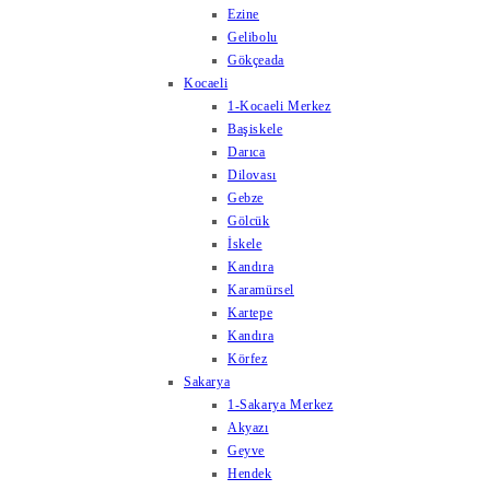
Ezine
Gelibolu
Gökçeada
Kocaeli
1-Kocaeli Merkez
Başiskele
Darıca
Dilovası
Gebze
Gölcük
İskele
Kandıra
Karamürsel
Kartepe
Kandıra
Körfez
Sakarya
1-Sakarya Merkez
Akyazı
Geyve
Hendek