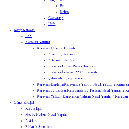
Besni
Kahta
Gaziantep
Urfa
Kamp Karavan
SSS
Karavan Yapımı
Karavan Elektrik Tesisatı
Akü Güç Tesisatı
Alternatörden Şarj
Karavan Güneş Paneli Tesisatı
Karavan İnverter 220 V Tesisatı
Şebekeden Şarj Tesisatı
Karavan Kaplama
Karavanda Yalıtım Nasıl Yapılır ? Karavan
Karavan Su Tesisatı
Karavanda Su Tesisatı Nasıl Yapılır ? K
Karavan Yalıtımı
Karavanda Yalıtım Nasıl Yapılır ? Karavan y
Güneş Enerjisi
Kısa Bilgi
Nedir, Neden. Nasıl Yapılır
Aküler
Elektrik Şemaları