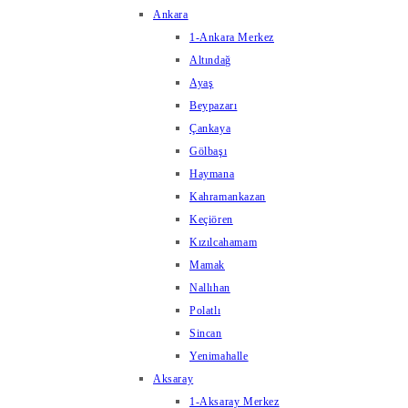
Ankara
1-Ankara Merkez
Altındağ
Ayaş
Beypazarı
Çankaya
Gölbaşı
Haymana
Kahramankazan
Keçiören
Kızılcahamam
Mamak
Nallıhan
Polatlı
Sincan
Yenimahalle
Aksaray
1-Aksaray Merkez