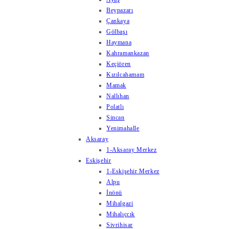
Beypazarı
Çankaya
Gölbaşı
Haymana
Kahramankazan
Keçiören
Kızılcahamam
Mamak
Nallıhan
Polatlı
Sincan
Yenimahalle
Aksaray
1-Aksaray Merkez
Eskişehir
1-Eskişehir Merkez
Alpu
İnönü
Mihalgazi
Mihalıçcık
Sivrihisar