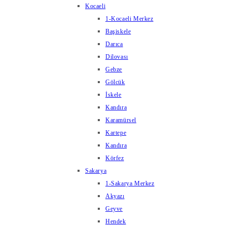
Kocaeli
1-Kocaeli Merkez
Başiskele
Darıca
Dilovası
Gebze
Gölcük
İskele
Kandıra
Karamürsel
Kartepe
Kandıra
Körfez
Sakarya
1-Sakarya Merkez
Akyazı
Geyve
Hendek