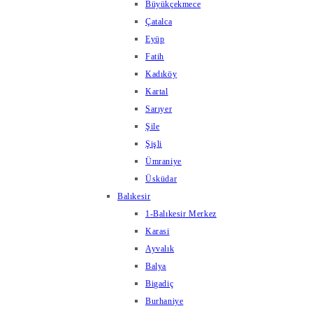
Büyükçekmece
Çatalca
Eyüp
Fatih
Kadıköy
Kartal
Sarıyer
Şile
Şişli
Ümraniye
Üsküdar
Balıkesir
1-Balıkesir Merkez
Karasi
Ayvalık
Balya
Bigadiç
Burhaniye