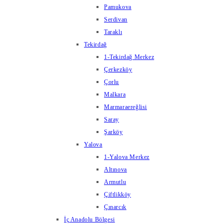
Pamukova
Serdivan
Taraklı
Tekirdağ
1-Tekirdağ Merkez
Çerkezköy
Çorlu
Malkara
Marmaraereğlisi
Saray
Şarköy
Yalova
1-Yalova Merkez
Altınova
Armutlu
Çiftlikköy
Çınarcık
İç Anadolu Bölgesi