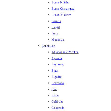
Bursa Nilüfer
Bursa Osmangazi
Bursa Yıldırım
Gemlik
İnegöl
İznik
Mudanya
Çanakkale
1-Çanakkale Merkez
Ayvacık
Bayramiç
Biga
Bigadiç
Bozcaada
Çan
Ezine
Gelibolu
Gökçeada