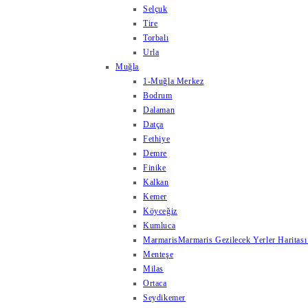
Selçuk
Tire
Torbalı
Urla
Muğla
1-Muğla Merkez
Bodrum
Dalaman
Datça
Fethiye
Demre
Finike
Kalkan
Kemer
Köyceğiz
Kumluca
Marmaris
Marmaris Gezilecek Yerler Haritası
Menteşe
Milas
Ortaca
Seydikemer