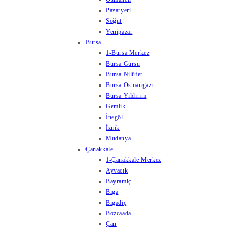
Pazaryeri
Söğüt
Yenipazar
Bursa
1-Bursa Merkez
Bursa Gürsu
Bursa Nilüfer
Bursa Osmangazi
Bursa Yıldırım
Gemlik
İnegöl
İznik
Mudanya
Çanakkale
1-Çanakkale Merkez
Ayvacık
Bayramiç
Biga
Bigadiç
Bozcaada
Çan