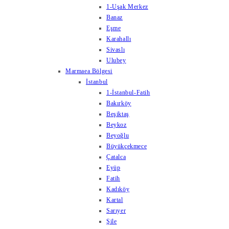
1-Uşak Merkez
Banaz
Eşme
Karahallı
Sivaslı
Ulubey
Marmaea Bölgesi
İstanbul
1-İstanbul-Fatih
Bakırköy
Beşiktaş
Beykoz
Beyoğlu
Büyükçekmece
Çatalca
Eyüp
Fatih
Kadıköy
Kartal
Sarıyer
Şile