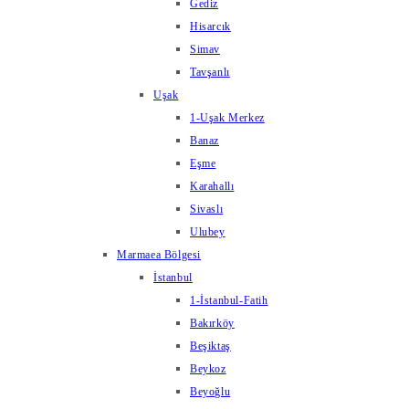
Gediz
Hisarcık
Simav
Tavşanlı
Uşak
1-Uşak Merkez
Banaz
Eşme
Karahallı
Sivaslı
Ulubey
Marmaea Bölgesi
İstanbul
1-İstanbul-Fatih
Bakırköy
Beşiktaş
Beykoz
Beyoğlu