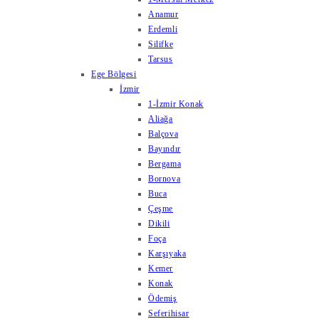
Anamur
Erdemli
Silifke
Tarsus
Ege Bölgesi
İzmir
1-İzmir Konak
Aliağa
Balçova
Bayındır
Bergama
Bornova
Buca
Çeşme
Dikili
Foça
Karşıyaka
Kemer
Konak
Ödemiş
Seferihisar