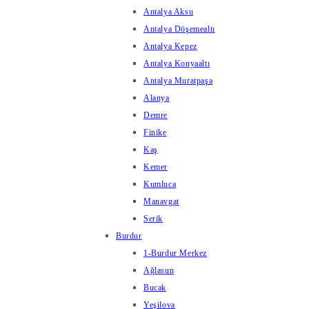
Antalya Aksu
Antalya Döşemealtı
Antalya Kepez
Antalya Konyaaltı
Antalya Muratpaşa
Alanya
Demre
Finike
Kaş
Kemer
Kumluca
Manavgat
Serik
Burdur
1-Burdur Merkez
Ağlasun
Bucak
Yeşilova