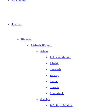
Ana Sayfa
Turizm
Bölgeler
Akdeniz Bölgesi
Adana
1-Adana Merkez
Aladağ
Karaisalı
karataş
Kozan
Pozantı
Yumurtalık
Antalya
1-Antalya Merkez