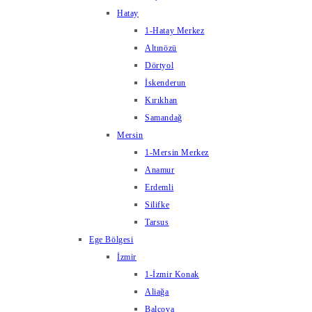
Hatay
1-Hatay Merkez
Altınözü
Dörtyol
İskenderun
Kırıkhan
Samandağ
Mersin
1-Mersin Merkez
Anamur
Erdemli
Silifke
Tarsus
Ege Bölgesi
İzmir
1-İzmir Konak
Aliağa
Balçova