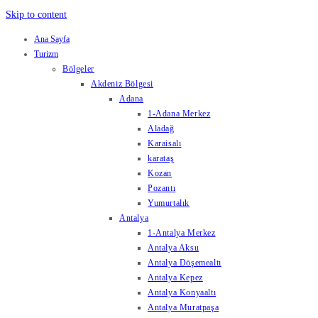
Skip to content
Ana Sayfa
Turizm
Bölgeler
Akdeniz Bölgesi
Adana
1-Adana Merkez
Aladağ
Karaisalı
karataş
Kozan
Pozantı
Yumurtalık
Antalya
1-Antalya Merkez
Antalya Aksu
Antalya Döşemealtı
Antalya Kepez
Antalya Konyaaltı
Antalya Muratpaşa