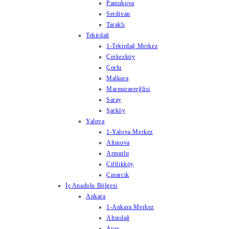
Pamukova
Serdivan
Taraklı
Tekirdağ
1-Tekirdağ Merkez
Çerkezköy
Çorlu
Malkara
Marmaraereğlisi
Saray
Şarköy
Yalova
1-Yalova Merkez
Altınova
Armutlu
Çiftlikköy
Çınarcık
İç Anadolu Bölgesi
Ankara
1-Ankara Merkez
Altındağ
Ayaş