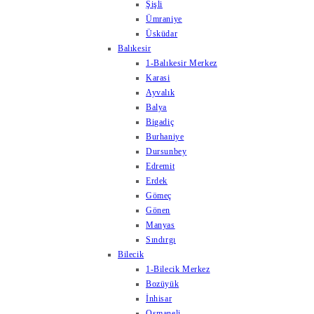
Şişli
Ümraniye
Üsküdar
Balıkesir
1-Balıkesir Merkez
Karasi
Ayvalık
Balya
Bigadiç
Burhaniye
Dursunbey
Edremit
Erdek
Gömeç
Gönen
Manyas
Sındırgı
Bilecik
1-Bilecik Merkez
Bozüyük
İnhisar
Osmaneli