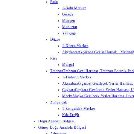
Bolu
1-Bolu Merkez
Gerede
Mengen
Mudurnu
Yeniçağa
Düzce
1-Düzce Merkez
Akçakoca
Akçakoca Gezisi Haritalı. Melenağzı
Rize
Murgul
Trabzon
Trabzon Gezi Haritası, Trabzon Botanik Park
1-Trabzon Merkez
Akçaabat
Akçaabat Gezilecek Yerler Haritası, 
Çaykara
Çaykara Gezilecek Yerler Haritası, U
Maçka
Maçka Gezilecek Yerler Haritası, Live
Zonguldak
1-Zonguldak Merkez
Kdz Ereğli
Doğu Anadolu Bölgesi
Güney Doğu Anadolu Bölgesi
Adıyaman