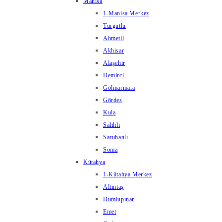
Manisa
1-Manisa Merkez
Turgutlu
Ahmetli
Akhisar
Alaşehir
Demirci
Gölmarmara
Gördes
Kula
Salihli
Saruhanlı
Soma
Kütahya
1-Kütahya Merkez
Altıntaş
Dumlupınar
Emet