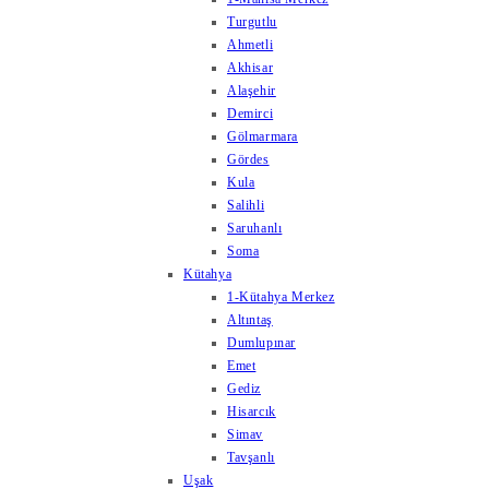
Turgutlu
Ahmetli
Akhisar
Alaşehir
Demirci
Gölmarmara
Gördes
Kula
Salihli
Saruhanlı
Soma
Kütahya
1-Kütahya Merkez
Altıntaş
Dumlupınar
Emet
Gediz
Hisarcık
Simav
Tavşanlı
Uşak