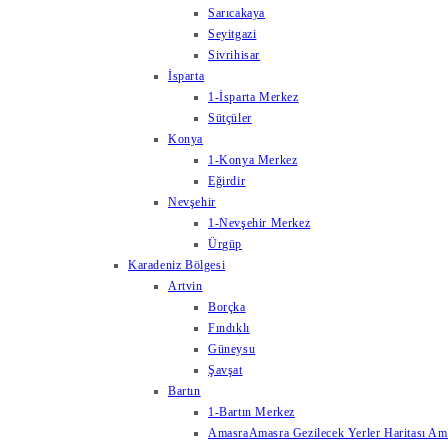
Sarıcakaya
Seyitgazi
Sivrihisar
İsparta
1-İsparta Merkez
Sütçüler
Konya
1-Konya Merkez
Eğirdir
Nevşehir
1-Nevşehir Merkez
Ürgüp
Karadeniz Bölgesi
Artvin
Borçka
Fındıklı
Güneysu
Şavşat
Bartın
1-Bartın Merkez
Amasra
Amasra Gezilecek Yerler Haritası Amas