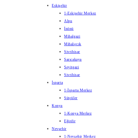
Eskişehir
1-Eskişehir Merkez
Alpu
İnönü
Mihalgazi
Mihalıçcık
Sivrihisar
Sarıcakaya
Seyitgazi
Sivrihisar
İsparta
1-İsparta Merkez
Sütçüler
Konya
1-Konya Merkez
Eğirdir
Nevşehir
1-Nevşehir Merkez