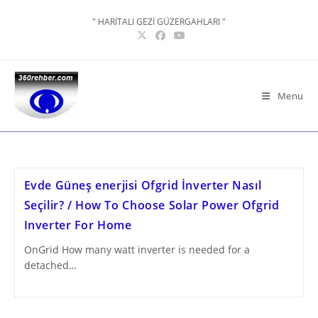
Skip
" HARİTALI GEZİ GÜZERGAHLARI "
to
content
Menu
Evde Güneş enerjisi Ofgrid İnverter Nasıl
Seçilir? / How To Choose Solar Power Ofgrid
Inverter For Home
OnGrid How many watt inverter is needed for a
detached…