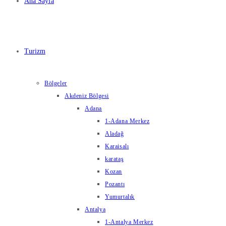
Ana Sayfa
Turizm
Bölgeler
Akdeniz Bölgesi
Adana
1-Adana Merkez
Aladağ
Karaisalı
karataş
Kozan
Pozantı
Yumurtalık
Antalya
1-Antalya Merkez