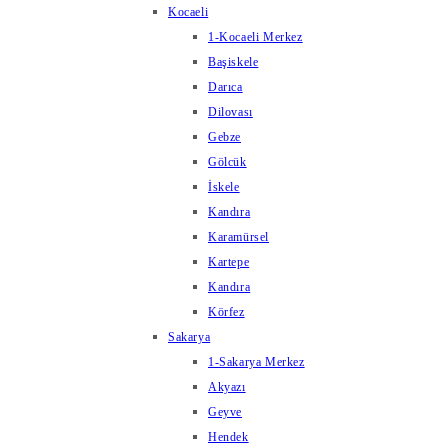
Kocaeli
1-Kocaeli Merkez
Başiskele
Darıca
Dilovası
Gebze
Gölcük
İskele
Kandıra
Karamürsel
Kartepe
Kandıra
Körfez
Sakarya
1-Sakarya Merkez
Akyazı
Geyve
Hendek