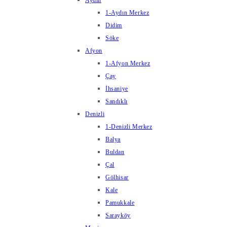
Aydın
1-Aydın Merkez
Didim
Söke
Afyon
1-Afyon Merkez
Çay
İhsaniye
Sandıklı
Denizli
1-Denizli Merkez
Balya
Buldan
Çal
Gölhisar
Kale
Pamukkale
Sarayköy