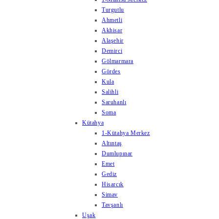
Turgutlu
Ahmetli
Akhisar
Alaşehir
Demirci
Gölmarmara
Gördes
Kula
Salihli
Saruhanlı
Soma
Kütahya
1-Kütahya Merkez
Altıntaş
Dumlupınar
Emet
Gediz
Hisarcık
Simav
Tavşanlı
Uşak