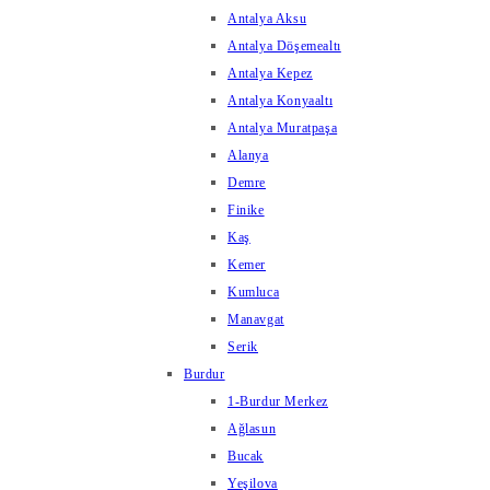
Antalya Aksu
Antalya Döşemealtı
Antalya Kepez
Antalya Konyaaltı
Antalya Muratpaşa
Alanya
Demre
Finike
Kaş
Kemer
Kumluca
Manavgat
Serik
Burdur
1-Burdur Merkez
Ağlasun
Bucak
Yeşilova