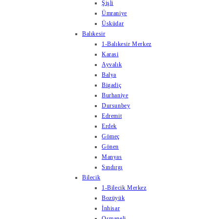
Şişli
Ümraniye
Üsküdar
Balıkesir
1-Balıkesir Merkez
Karasi
Ayvalık
Balya
Bigadiç
Burhaniye
Dursunbey
Edremit
Erdek
Gömeç
Gönen
Manyas
Sındırgı
Bilecik
1-Bilecik Merkez
Bozüyük
İnhisar
Osmaneli