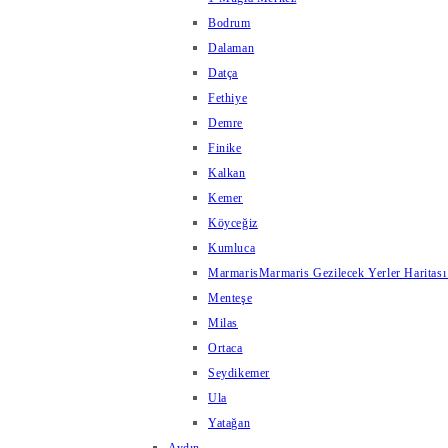
Bodrum
Dalaman
Datça
Fethiye
Demre
Finike
Kalkan
Kemer
Köyceğiz
Kumluca
Marmaris
Marmaris Gezilecek Yerler Haritası
Menteşe
Milas
Ortaca
Seydikemer
Ula
Yatağan