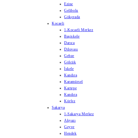
Ezine
Gelibolu
Gökçeada
Kocaeli
1-Kocaeli Merkez
Başiskele
Darıca
Dilovası
Gebze
Gölcük
İskele
Kandıra
Karamürsel
Kartepe
Kandıra
Körfez
Sakarya
1-Sakarya Merkez
Akyazı
Geyve
Hendek