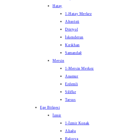
Hatay
1-Hatay Merkez
Altınözü
Dörtyol
İskenderun
Kırıkhan
Samandağ
Mersin
1-Mersin Merkez
Anamur
Erdemli
Silifke
Tarsus
Ege Bölgesi
İzmir
1-İzmir Konak
Aliağa
Balçova