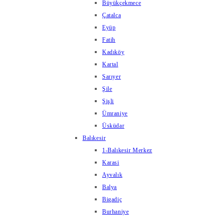
Büyükçekmece
Çatalca
Eyüp
Fatih
Kadıköy
Kartal
Sarıyer
Şile
Şişli
Ümraniye
Üsküdar
Balıkesir
1-Balıkesir Merkez
Karasi
Ayvalık
Balya
Bigadiç
Burhaniye