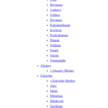
Beypazarı
Çankaya
Gölbaşı
Haymana
Kahramankazan
Keçiören
Kızılcahamam
Mamak
Nallıhan
Polatlı
Sincan
Yenimahalle
Aksaray
1-Aksaray Merkez
Eskişehir
1-Eskişehir Merkez
Alpu
İnönü
Mihalgazi
Mihalıçcık
Sivrihisar