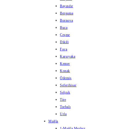
Bayındır
Bergama
Bornova
Buca
Çeşme
Dikili
Foça
Karşıyaka
Kemer
Konak
Ödemiş
Seferihisar
Selçuk
Tire
Torbalı
Urla
Muğla
1-Muğla Merkez