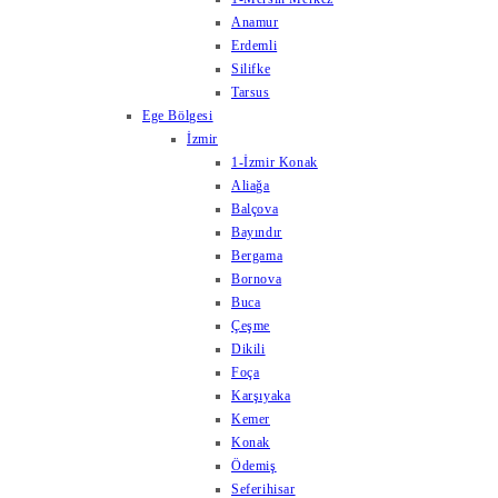
Anamur
Erdemli
Silifke
Tarsus
Ege Bölgesi
İzmir
1-İzmir Konak
Aliağa
Balçova
Bayındır
Bergama
Bornova
Buca
Çeşme
Dikili
Foça
Karşıyaka
Kemer
Konak
Ödemiş
Seferihisar