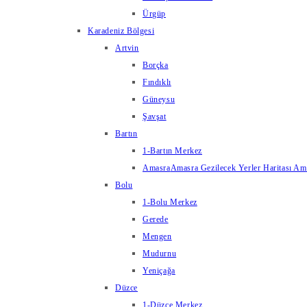
Ürgüp
Karadeniz Bölgesi
Artvin
Borçka
Fındıklı
Güneysu
Şavşat
Bartın
1-Bartın Merkez
Amasra
Amasra Gezilecek Yerler Haritası Amas
Bolu
1-Bolu Merkez
Gerede
Mengen
Mudurnu
Yeniçağa
Düzce
1-Düzce Merkez