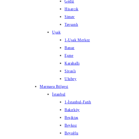
Gediz
Hisarcık
Simav
Tavşanlı
Uşak
1-Uşak Merkez
Banaz
Eşme
Karahallı
Sivaslı
Ulubey
Marmaea Bölgesi
İstanbul
1-İstanbul-Fatih
Bakırköy
Beşiktaş
Beykoz
Beyoğlu