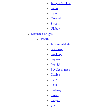
1-Uşak Merkez
Banaz
Eşme
Karahallı
Sivaslı
Ulubey
Marmaea Bölgesi
İstanbul
1-İstanbul-Fatih
Bakırköy
Beşiktaş
Beykoz
Beyoğlu
Büyükçekmece
Çatalca
Eyüp
Fatih
Kadıköy
Kartal
Sarıyer
Şile