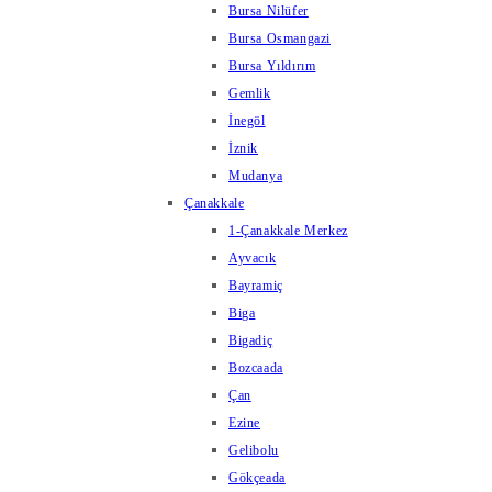
Bursa Nilüfer
Bursa Osmangazi
Bursa Yıldırım
Gemlik
İnegöl
İznik
Mudanya
Çanakkale
1-Çanakkale Merkez
Ayvacık
Bayramiç
Biga
Bigadiç
Bozcaada
Çan
Ezine
Gelibolu
Gökçeada