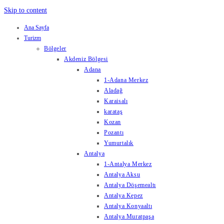
Skip to content
Ana Sayfa
Turizm
Bölgeler
Akdeniz Bölgesi
Adana
1-Adana Merkez
Aladağ
Karaisalı
karataş
Kozan
Pozantı
Yumurtalık
Antalya
1-Antalya Merkez
Antalya Aksu
Antalya Döşemealtı
Antalya Kepez
Antalya Konyaaltı
Antalya Muratpaşa