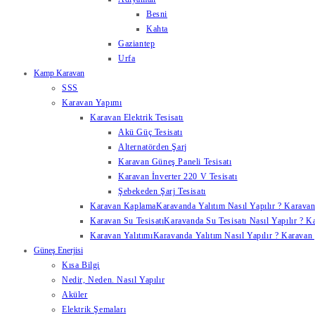
Besni
Kahta
Gaziantep
Urfa
Kamp Karavan
SSS
Karavan Yapımı
Karavan Elektrik Tesisatı
Akü Güç Tesisatı
Alternatörden Şarj
Karavan Güneş Paneli Tesisatı
Karavan İnverter 220 V Tesisatı
Şebekeden Şarj Tesisatı
Karavan Kaplama
Karavanda Yalıtım Nasıl Yapılır ? Karavan
Karavan Su Tesisatı
Karavanda Su Tesisatı Nasıl Yapılır ? K
Karavan Yalıtımı
Karavanda Yalıtım Nasıl Yapılır ? Karavan y
Güneş Enerjisi
Kısa Bilgi
Nedir, Neden. Nasıl Yapılır
Aküler
Elektrik Şemaları