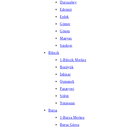
Dursunbey
Edremit
Erdek
Gömeç
Gönen
Manyas
Sındırgı
Bilecik
1-Bilecik Merkez
Bozüyük
İnhisar
Osmaneli
Pazaryeri
Söğüt
Yenipazar
Bursa
1-Bursa Merkez
Bursa Gürsu