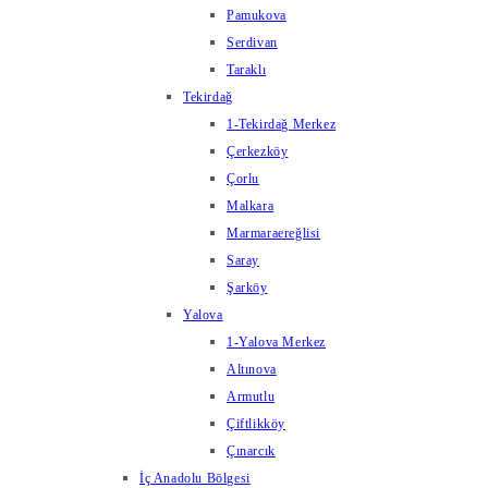
Pamukova
Serdivan
Taraklı
Tekirdağ
1-Tekirdağ Merkez
Çerkezköy
Çorlu
Malkara
Marmaraereğlisi
Saray
Şarköy
Yalova
1-Yalova Merkez
Altınova
Armutlu
Çiftlikköy
Çınarcık
İç Anadolu Bölgesi