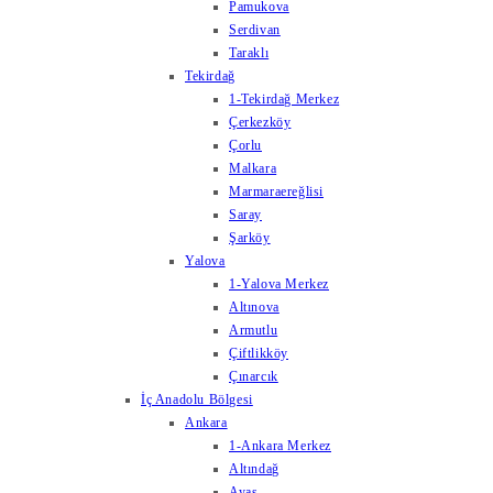
Pamukova
Serdivan
Taraklı
Tekirdağ
1-Tekirdağ Merkez
Çerkezköy
Çorlu
Malkara
Marmaraereğlisi
Saray
Şarköy
Yalova
1-Yalova Merkez
Altınova
Armutlu
Çiftlikköy
Çınarcık
İç Anadolu Bölgesi
Ankara
1-Ankara Merkez
Altındağ
Ayaş