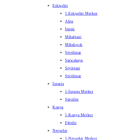
Eskişehir
1-Eskişehir Merkez
Alpu
İnönü
Mihalgazi
Mihalıçcık
Sivrihisar
Sarıcakaya
Seyitgazi
Sivrihisar
İsparta
1-İsparta Merkez
Sütçüler
Konya
1-Konya Merkez
Eğirdir
Nevşehir
1-Nevşehir Merkez