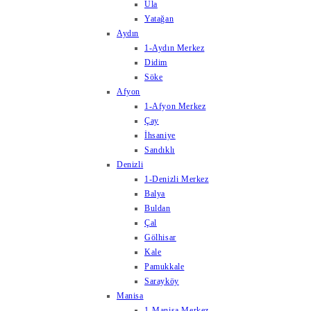
Ula
Yatağan
Aydın
1-Aydın Merkez
Didim
Söke
Afyon
1-Afyon Merkez
Çay
İhsaniye
Sandıklı
Denizli
1-Denizli Merkez
Balya
Buldan
Çal
Gölhisar
Kale
Pamukkale
Sarayköy
Manisa
1-Manisa Merkez