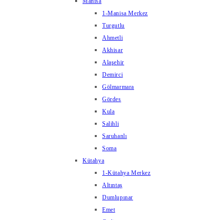
Manisa
1-Manisa Merkez
Turgutlu
Ahmetli
Akhisar
Alaşehir
Demirci
Gölmarmara
Gördes
Kula
Salihli
Saruhanlı
Soma
Kütahya
1-Kütahya Merkez
Altıntaş
Dumlupınar
Emet