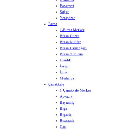
Pazaryeri
Söğüt
Yenipazar
Bursa
1-Bursa Merkez
Bursa Gürsu
Bursa Nilüfer
Bursa Osmangazi
Bursa Yıldırım
Gemlik
İnegöl
İznik
Mudanya
Çanakkale
1-Çanakkale Merkez
Ayvacık
Bayramiç
Biga
Bigadiç
Bozcaada
Çan