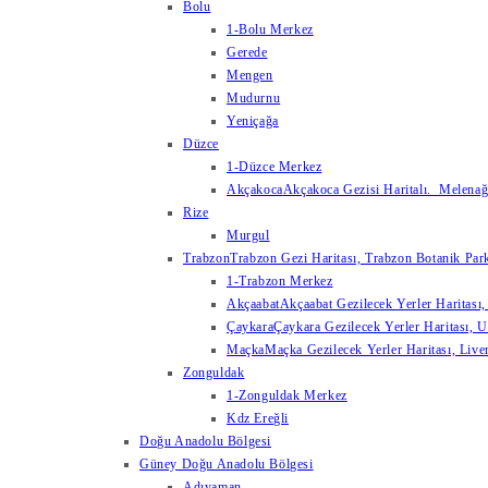
Bolu
1-Bolu Merkez
Gerede
Mengen
Mudurnu
Yeniçağa
Düzce
1-Düzce Merkez
Akçakoca
Akçakoca Gezisi Haritalı. Melenağzı
Rize
Murgul
Trabzon
Trabzon Gezi Haritası, Trabzon Botanik Park
1-Trabzon Merkez
Akçaabat
Akçaabat Gezilecek Yerler Haritası, 
Çaykara
Çaykara Gezilecek Yerler Haritası, U
Maçka
Maçka Gezilecek Yerler Haritası, Live
Zonguldak
1-Zonguldak Merkez
Kdz Ereğli
Doğu Anadolu Bölgesi
Güney Doğu Anadolu Bölgesi
Adıyaman