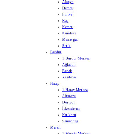
Alanya
Demre
Finike
Kaş
Kemer
Kumluca
Manavgat
Serik
Burdur
1-Burdur Merkez
Ağlasun
Bucak
Yeşilova
Hatay
1-Hatay Merkez
Altınözü
Dörtyol
İskenderun
Kırıkhan
Samandağ
Mersin
1-Mersin Merkez