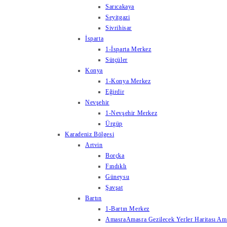
Sarıcakaya
Seyitgazi
Sivrihisar
İsparta
1-İsparta Merkez
Sütçüler
Konya
1-Konya Merkez
Eğirdir
Nevşehir
1-Nevşehir Merkez
Ürgüp
Karadeniz Bölgesi
Artvin
Borçka
Fındıklı
Güneysu
Şavşat
Bartın
1-Bartın Merkez
Amasra
Amasra Gezilecek Yerler Haritası Amas