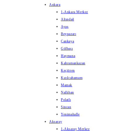
Ankara
1-Ankara Merkez
Altındağ
Ayaş
Beypazarı
Çankaya
Gölbaşı
Haymana
Kahramankazan
Keçiören
Kızılcahamam
Mamak
Nallıhan
Polatlı
Sincan
Yenimahalle
Aksaray
1-Aksaray Merkez