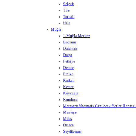
Selçuk
Tire
Torbalı
Urla
Muğla
1-Muğla Merkez
Bodrum
Dalaman
Datça
Fethiye
Demre
Finike
Kalkan
Kemer
Köyceğiz
Kumluca
Marmaris
Marmaris Gezilecek Yerler Haritası
Menteşe
Milas
Ortaca
Seydikemer