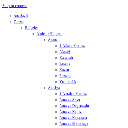
Skip to content
Ana Sayfa
Turizm
Bölgeler
Akdeniz Bölgesi
Adana
1-Adana Merkez
Aladağ
Karaisalı
karataş
Kozan
Pozantı
Yumurtalık
Antalya
1-Antalya Merkez
Antalya Aksu
Antalya Döşemealtı
Antalya Kepez
Antalya Konyaaltı
Antalya Muratpaşa