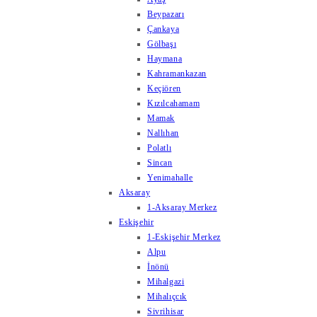
Beypazarı
Çankaya
Gölbaşı
Haymana
Kahramankazan
Keçiören
Kızılcahamam
Mamak
Nallıhan
Polatlı
Sincan
Yenimahalle
Aksaray
1-Aksaray Merkez
Eskişehir
1-Eskişehir Merkez
Alpu
İnönü
Mihalgazi
Mihalıçcık
Sivrihisar