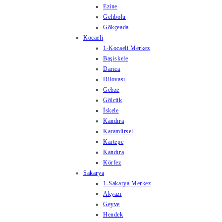
Ezine
Gelibolu
Gökçeada
Kocaeli
1-Kocaeli Merkez
Başiskele
Darıca
Dilovası
Gebze
Gölcük
İskele
Kandıra
Karamürsel
Kartepe
Kandıra
Körfez
Sakarya
1-Sakarya Merkez
Akyazı
Geyve
Hendek