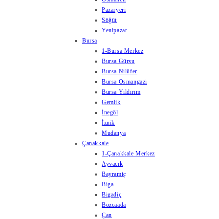
Pazaryeri
Söğüt
Yenipazar
Bursa
1-Bursa Merkez
Bursa Gürsu
Bursa Nilüfer
Bursa Osmangazi
Bursa Yıldırım
Gemlik
İnegöl
İznik
Mudanya
Çanakkale
1-Çanakkale Merkez
Ayvacık
Bayramiç
Biga
Bigadiç
Bozcaada
Çan