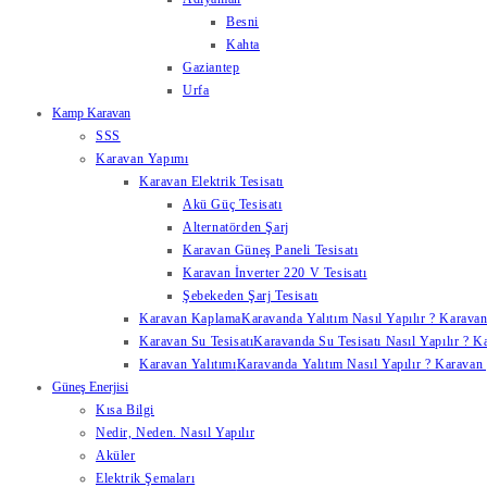
Besni
Kahta
Gaziantep
Urfa
Kamp Karavan
SSS
Karavan Yapımı
Karavan Elektrik Tesisatı
Akü Güç Tesisatı
Alternatörden Şarj
Karavan Güneş Paneli Tesisatı
Karavan İnverter 220 V Tesisatı
Şebekeden Şarj Tesisatı
Karavan Kaplama
Karavanda Yalıtım Nasıl Yapılır ? Karavan
Karavan Su Tesisatı
Karavanda Su Tesisatı Nasıl Yapılır ? K
Karavan Yalıtımı
Karavanda Yalıtım Nasıl Yapılır ? Karavan y
Güneş Enerjisi
Kısa Bilgi
Nedir, Neden. Nasıl Yapılır
Aküler
Elektrik Şemaları