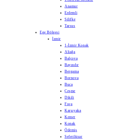
Anamur
Erdemli
Silifke
Tarsus
Ege Bölgesi
İzmir
1-İzmir Konak
Aliağa
Balçova
Bayındır
Bergama
Bornova
Buca
Çeşme
Dikili
Foça
Karşıyaka
Kemer
Konak
Ödemiş
Seferihisar