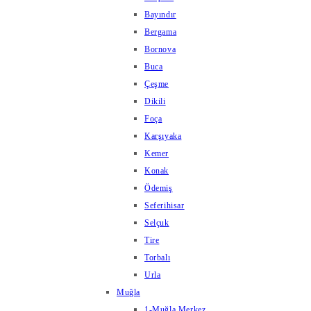
Bayındır
Bergama
Bornova
Buca
Çeşme
Dikili
Foça
Karşıyaka
Kemer
Konak
Ödemiş
Seferihisar
Selçuk
Tire
Torbalı
Urla
Muğla
1-Muğla Merkez