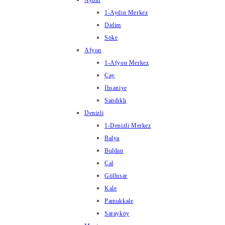
Aydın
1-Aydın Merkez
Didim
Söke
Afyon
1-Afyon Merkez
Çay
İhsaniye
Sandıklı
Denizli
1-Denizli Merkez
Balya
Buldan
Çal
Gölhisar
Kale
Pamukkale
Sarayköy