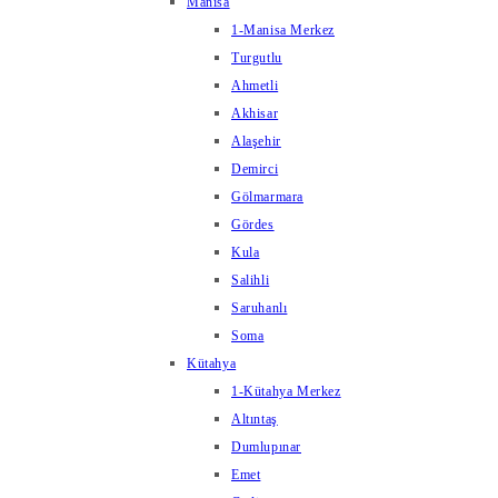
Manisa
1-Manisa Merkez
Turgutlu
Ahmetli
Akhisar
Alaşehir
Demirci
Gölmarmara
Gördes
Kula
Salihli
Saruhanlı
Soma
Kütahya
1-Kütahya Merkez
Altıntaş
Dumlupınar
Emet