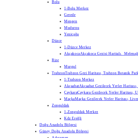
Bolu
1-Bolu Merkez
Gerede
Mengen
Mudurnu
Yeniçağa
Düzce
1-Düzce Merkez
Akçakoca
Akçakoca Gezisi Haritalı. Melenağzı
Rize
Murgul
Trabzon
Trabzon Gezi Haritası, Trabzon Botanik Park
1-Trabzon Merkez
Akçaabat
Akçaabat Gezilecek Yerler Haritası, 
Çaykara
Çaykara Gezilecek Yerler Haritası, U
Maçka
Maçka Gezilecek Yerler Haritası, Live
Zonguldak
1-Zonguldak Merkez
Kdz Ereğli
Doğu Anadolu Bölgesi
Güney Doğu Anadolu Bölgesi
Adıyaman