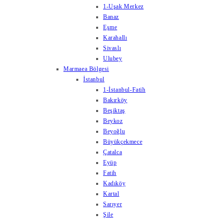
1-Uşak Merkez
Banaz
Eşme
Karahallı
Sivaslı
Ulubey
Marmaea Bölgesi
İstanbul
1-İstanbul-Fatih
Bakırköy
Beşiktaş
Beykoz
Beyoğlu
Büyükçekmece
Çatalca
Eyüp
Fatih
Kadıköy
Kartal
Sarıyer
Şile