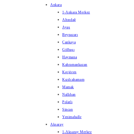
Ankara
1-Ankara Merkez
Altındağ
Ayaş
Beypazarı
Çankaya
Gölbaşı
Haymana
Kahramankazan
Keçiören
Kızılcahamam
Mamak
Nallıhan
Polatlı
Sincan
Yenimahalle
Aksaray
1-Aksaray Merkez