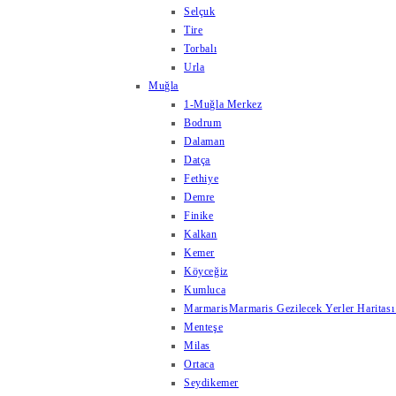
Selçuk
Tire
Torbalı
Urla
Muğla
1-Muğla Merkez
Bodrum
Dalaman
Datça
Fethiye
Demre
Finike
Kalkan
Kemer
Köyceğiz
Kumluca
Marmaris
Marmaris Gezilecek Yerler Haritası
Menteşe
Milas
Ortaca
Seydikemer