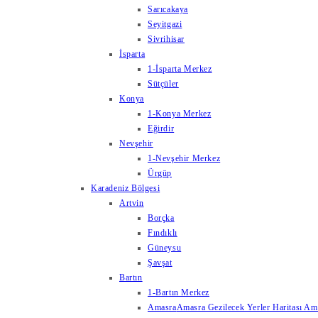
Sarıcakaya
Seyitgazi
Sivrihisar
İsparta
1-İsparta Merkez
Sütçüler
Konya
1-Konya Merkez
Eğirdir
Nevşehir
1-Nevşehir Merkez
Ürgüp
Karadeniz Bölgesi
Artvin
Borçka
Fındıklı
Güneysu
Şavşat
Bartın
1-Bartın Merkez
Amasra
Amasra Gezilecek Yerler Haritası Amas