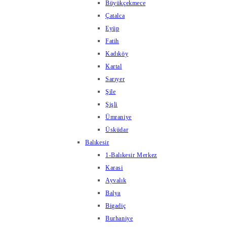
Büyükçekmece
Çatalca
Eyüp
Fatih
Kadıköy
Kartal
Sarıyer
Şile
Şişli
Ümraniye
Üsküdar
Balıkesir
1-Balıkesir Merkez
Karasi
Ayvalık
Balya
Bigadiç
Burhaniye