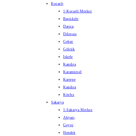
Kocaeli
1-Kocaeli Merkez
Başiskele
Darıca
Dilovası
Gebze
Gölcük
İskele
Kandıra
Karamürsel
Kartepe
Kandıra
Körfez
Sakarya
1-Sakarya Merkez
Akyazı
Geyve
Hendek