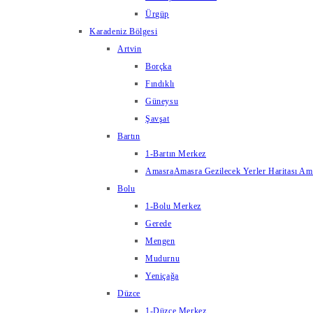
Ürgüp
Karadeniz Bölgesi
Artvin
Borçka
Fındıklı
Güneysu
Şavşat
Bartın
1-Bartın Merkez
Amasra
Amasra Gezilecek Yerler Haritası Amas
Bolu
1-Bolu Merkez
Gerede
Mengen
Mudurnu
Yeniçağa
Düzce
1-Düzce Merkez