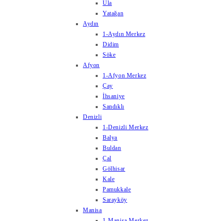
Ula
Yatağan
Aydın
1-Aydın Merkez
Didim
Söke
Afyon
1-Afyon Merkez
Çay
İhsaniye
Sandıklı
Denizli
1-Denizli Merkez
Balya
Buldan
Çal
Gölhisar
Kale
Pamukkale
Sarayköy
Manisa
1-Manisa Merkez