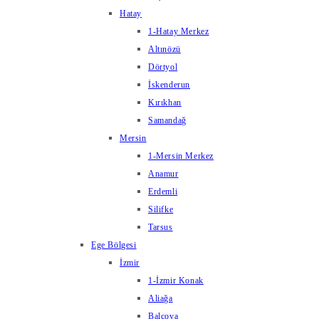
Hatay
1-Hatay Merkez
Altınözü
Dörtyol
İskenderun
Kırıkhan
Samandağ
Mersin
1-Mersin Merkez
Anamur
Erdemli
Silifke
Tarsus
Ege Bölgesi
İzmir
1-İzmir Konak
Aliağa
Balçova