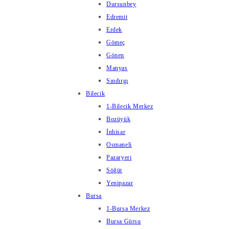
Dursunbey
Edremit
Erdek
Gömeç
Gönen
Manyas
Sındırgı
Bilecik
1-Bilecik Merkez
Bozüyük
İnhisar
Osmaneli
Pazaryeri
Söğüt
Yenipazar
Bursa
1-Bursa Merkez
Bursa Gürsu