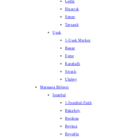
Gediz
Hisarcık
Simav
Tavşanlı
Uşak
1-Uşak Merkez
Banaz
Eşme
Karahallı
Sivaslı
Ulubey
Marmaea Bölgesi
İstanbul
1-İstanbul-Fatih
Bakırköy
Beşiktaş
Beykoz
Beyoğlu