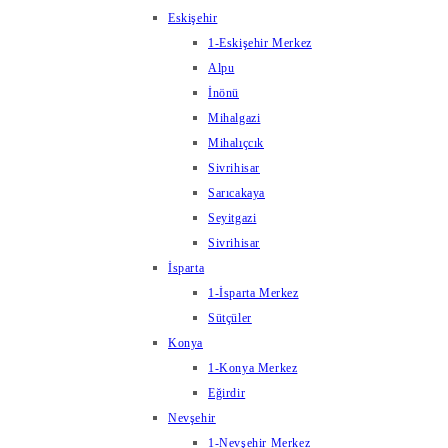
Eskişehir
1-Eskişehir Merkez
Alpu
İnönü
Mihalgazi
Mihalıçcık
Sivrihisar
Sarıcakaya
Seyitgazi
Sivrihisar
İsparta
1-İsparta Merkez
Sütçüler
Konya
1-Konya Merkez
Eğirdir
Nevşehir
1-Nevşehir Merkez