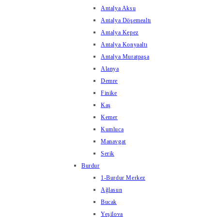
Antalya Aksu
Antalya Döşemealtı
Antalya Kepez
Antalya Konyaaltı
Antalya Muratpaşa
Alanya
Demre
Finike
Kaş
Kemer
Kumluca
Manavgat
Serik
Burdur
1-Burdur Merkez
Ağlasun
Bucak
Yeşilova