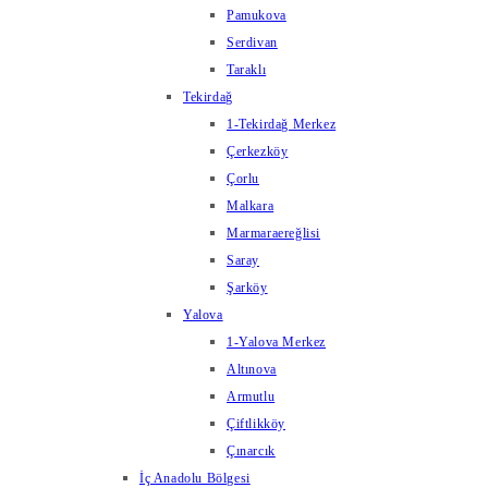
Pamukova
Serdivan
Taraklı
Tekirdağ
1-Tekirdağ Merkez
Çerkezköy
Çorlu
Malkara
Marmaraereğlisi
Saray
Şarköy
Yalova
1-Yalova Merkez
Altınova
Armutlu
Çiftlikköy
Çınarcık
İç Anadolu Bölgesi