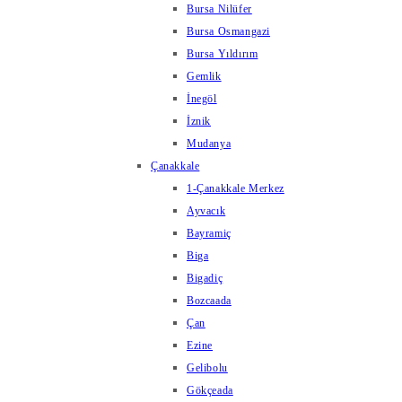
Bursa Nilüfer
Bursa Osmangazi
Bursa Yıldırım
Gemlik
İnegöl
İznik
Mudanya
Çanakkale
1-Çanakkale Merkez
Ayvacık
Bayramiç
Biga
Bigadiç
Bozcaada
Çan
Ezine
Gelibolu
Gökçeada