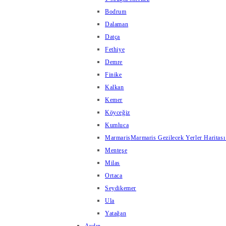
Bodrum
Dalaman
Datça
Fethiye
Demre
Finike
Kalkan
Kemer
Köyceğiz
Kumluca
Marmaris
Marmaris Gezilecek Yerler Haritası
Menteşe
Milas
Ortaca
Seydikemer
Ula
Yatağan