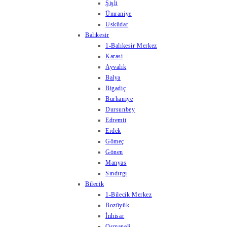
Şişli
Ümraniye
Üsküdar
Balıkesir
1-Balıkesir Merkez
Karasi
Ayvalık
Balya
Bigadiç
Burhaniye
Dursunbey
Edremit
Erdek
Gömeç
Gönen
Manyas
Sındırgı
Bilecik
1-Bilecik Merkez
Bozüyük
İnhisar
Osmaneli