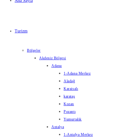
Ana Sayfa
Turizm
Bölgeler
Akdeniz Bölgesi
Adana
1-Adana Merkez
Aladağ
Karaisalı
karataş
Kozan
Pozantı
Yumurtalık
Antalya
1-Antalya Merkez