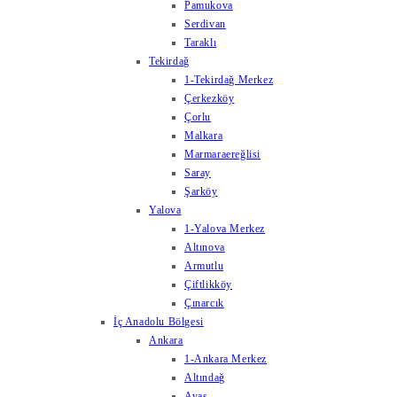
Pamukova
Serdivan
Taraklı
Tekirdağ
1-Tekirdağ Merkez
Çerkezköy
Çorlu
Malkara
Marmaraereğlisi
Saray
Şarköy
Yalova
1-Yalova Merkez
Altınova
Armutlu
Çiftlikköy
Çınarcık
İç Anadolu Bölgesi
Ankara
1-Ankara Merkez
Altındağ
Ayaş