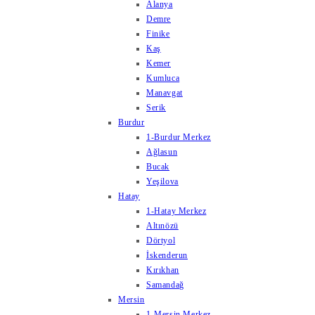
Alanya
Demre
Finike
Kaş
Kemer
Kumluca
Manavgat
Serik
Burdur
1-Burdur Merkez
Ağlasun
Bucak
Yeşilova
Hatay
1-Hatay Merkez
Altınözü
Dörtyol
İskenderun
Kırıkhan
Samandağ
Mersin
1-Mersin Merkez