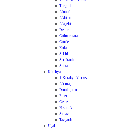
Turgutlu
Ahmetli
Akhisar
Alaşehir
Demirci
Gölmarmara
Gördes
Kula
Salihli
Saruhanlı
Soma
Kütahya
1-Kütahya Merkez
Altıntaş
Dumlupınar
Emet
Gediz
Hisarcık
Simav
Tavşanlı
Uşak