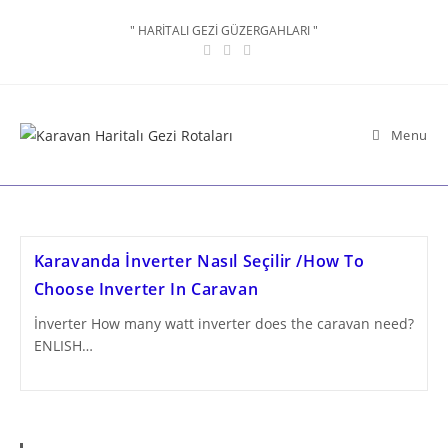
Skip
" HARİTALI GEZİ GÜZERGAHLARI "
to
content
Menu
Karavanda İnverter Nasıl Seçilir /How To
Choose Inverter In Caravan
İnverter How many watt inverter does the caravan need?
ENLISH…