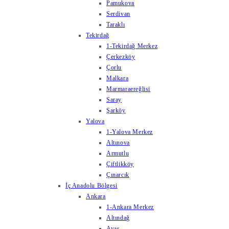
Pamukova
Serdivan
Taraklı
Tekirdağ
1-Tekirdağ Merkez
Çerkezköy
Çorlu
Malkara
Marmaraereğlisi
Saray
Şarköy
Yalova
1-Yalova Merkez
Altınova
Armutlu
Çiftlikköy
Çınarcık
İç Anadolu Bölgesi
Ankara
1-Ankara Merkez
Altındağ
Ayaş