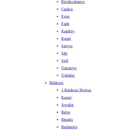
Büyükçekmece
Çatalca
Eyüp
Fatih
Kadıköy
Kartal
Sarıyer
Şile
Şişli
Ümraniye
Üsküdar
Balıkesir
1-Balıkesir Merkez
Karasi
Ayvalık
Balya
Bigadiç
Burhaniye