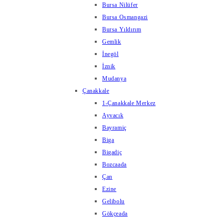
Bursa Nilüfer
Bursa Osmangazi
Bursa Yıldırım
Gemlik
İnegöl
İznik
Mudanya
Çanakkale
1-Çanakkale Merkez
Ayvacık
Bayramiç
Biga
Bigadiç
Bozcaada
Çan
Ezine
Gelibolu
Gökçeada