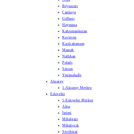
Beypazarı
Çankaya
Gölbaşı
Haymana
Kahramankazan
Keçiören
Kızılcahamam
Mamak
Nallıhan
Polatlı
Sincan
Yenimahalle
Aksaray
1-Aksaray Merkez
Eskişehir
1-Eskişehir Merkez
Alpu
İnönü
Mihalgazi
Mihalıçcık
Sivrihisar