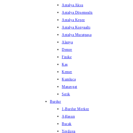
Antalya Aksu
Antalya Döşemealtı
Antalya Kepez
Antalya Konyaaltı
Antalya Muratpaşa
Alanya
Demre
Finike
Kaş
Kemer
Kumluca
Manavgat
Serik
Burdur
1-Burdur Merkez
Ağlasun
Bucak
Yeşilova