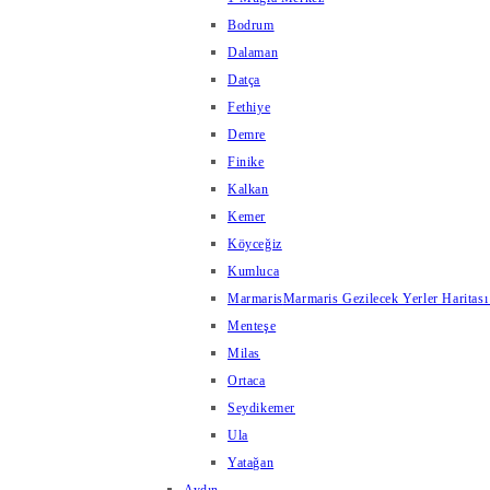
Bodrum
Dalaman
Datça
Fethiye
Demre
Finike
Kalkan
Kemer
Köyceğiz
Kumluca
Marmaris
Marmaris Gezilecek Yerler Haritası
Menteşe
Milas
Ortaca
Seydikemer
Ula
Yatağan