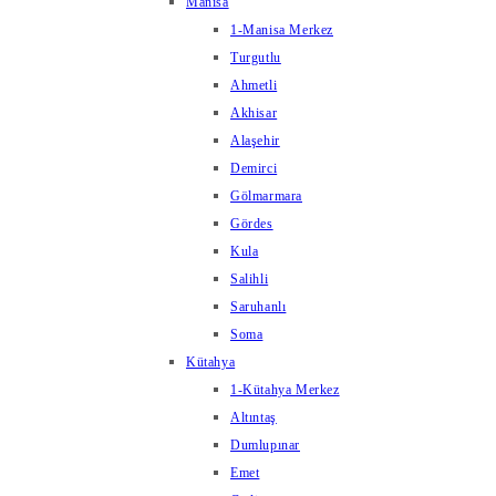
Manisa
1-Manisa Merkez
Turgutlu
Ahmetli
Akhisar
Alaşehir
Demirci
Gölmarmara
Gördes
Kula
Salihli
Saruhanlı
Soma
Kütahya
1-Kütahya Merkez
Altıntaş
Dumlupınar
Emet