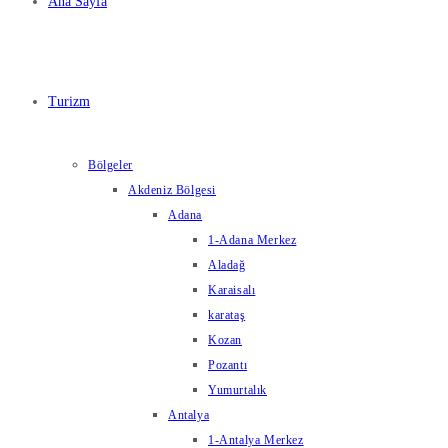
Ana Sayfa
Turizm
Bölgeler
Akdeniz Bölgesi
Adana
1-Adana Merkez
Aladağ
Karaisalı
karataş
Kozan
Pozantı
Yumurtalık
Antalya
1-Antalya Merkez