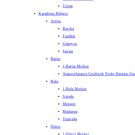
Ürgüp
Karadeniz Bölgesi
Artvin
Borçka
Fındıklı
Güneysu
Şavşat
Bartın
1-Bartın Merkez
Amasra
Amasra Gezilecek Yerler Haritası Amas
Bolu
1-Bolu Merkez
Gerede
Mengen
Mudurnu
Yeniçağa
Düzce
1-Düzce Merkez