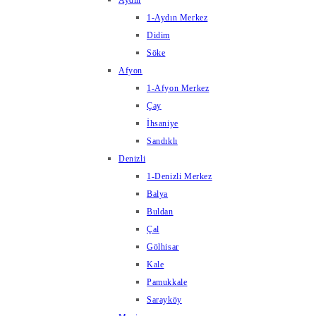
Aydın
1-Aydın Merkez
Didim
Söke
Afyon
1-Afyon Merkez
Çay
İhsaniye
Sandıklı
Denizli
1-Denizli Merkez
Balya
Buldan
Çal
Gölhisar
Kale
Pamukkale
Sarayköy