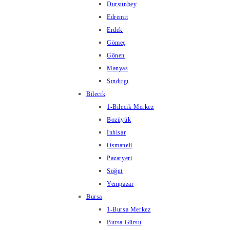
Dursunbey
Edremit
Erdek
Gömeç
Gönen
Manyas
Sındırgı
Bilecik
1-Bilecik Merkez
Bozüyük
İnhisar
Osmaneli
Pazaryeri
Söğüt
Yenipazar
Bursa
1-Bursa Merkez
Bursa Gürsu