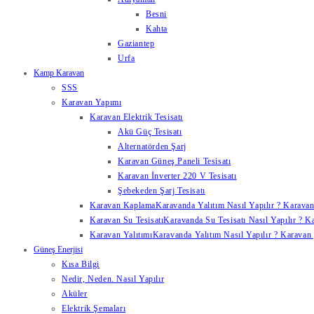
Besni
Kahta
Gaziantep
Urfa
Kamp Karavan
SSS
Karavan Yapımı
Karavan Elektrik Tesisatı
Akü Güç Tesisatı
Alternatörden Şarj
Karavan Güneş Paneli Tesisatı
Karavan İnverter 220 V Tesisatı
Şebekeden Şarj Tesisatı
Karavan Kaplama
Karavanda Yalıtım Nasıl Yapılır ? Karavan
Karavan Su Tesisatı
Karavanda Su Tesisatı Nasıl Yapılır ? K
Karavan Yalıtımı
Karavanda Yalıtım Nasıl Yapılır ? Karavan y
Güneş Enerjisi
Kısa Bilgi
Nedir, Neden. Nasıl Yapılır
Aküler
Elektrik Şemaları