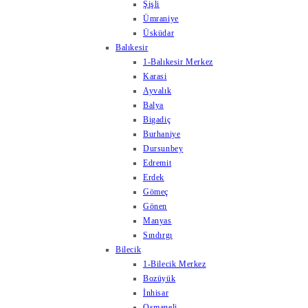
Şişli
Ümraniye
Üsküdar
Balıkesir
1-Balıkesir Merkez
Karasi
Ayvalık
Balya
Bigadiç
Burhaniye
Dursunbey
Edremit
Erdek
Gömeç
Gönen
Manyas
Sındırgı
Bilecik
1-Bilecik Merkez
Bozüyük
İnhisar
Osmaneli