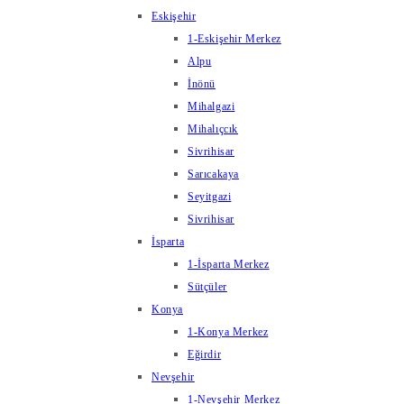
Eskişehir
1-Eskişehir Merkez
Alpu
İnönü
Mihalgazi
Mihalıçcık
Sivrihisar
Sarıcakaya
Seyitgazi
Sivrihisar
İsparta
1-İsparta Merkez
Sütçüler
Konya
1-Konya Merkez
Eğirdir
Nevşehir
1-Nevşehir Merkez