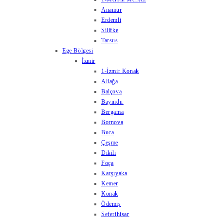
Anamur
Erdemli
Silifke
Tarsus
Ege Bölgesi
İzmir
1-İzmir Konak
Aliağa
Balçova
Bayındır
Bergama
Bornova
Buca
Çeşme
Dikili
Foça
Karşıyaka
Kemer
Konak
Ödemiş
Seferihisar