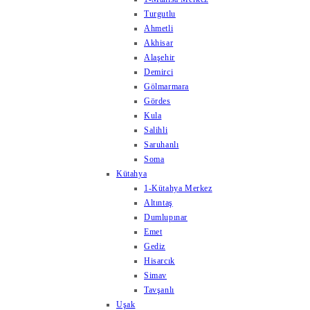
Turgutlu
Ahmetli
Akhisar
Alaşehir
Demirci
Gölmarmara
Gördes
Kula
Salihli
Saruhanlı
Soma
Kütahya
1-Kütahya Merkez
Altıntaş
Dumlupınar
Emet
Gediz
Hisarcık
Simav
Tavşanlı
Uşak