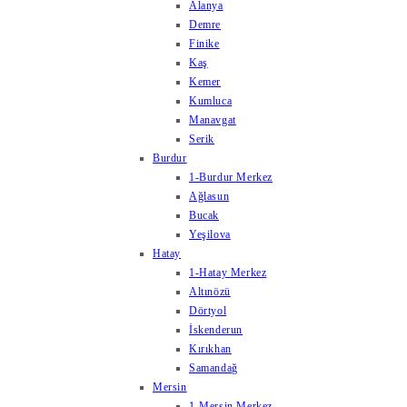
Alanya
Demre
Finike
Kaş
Kemer
Kumluca
Manavgat
Serik
Burdur
1-Burdur Merkez
Ağlasun
Bucak
Yeşilova
Hatay
1-Hatay Merkez
Altınözü
Dörtyol
İskenderun
Kırıkhan
Samandağ
Mersin
1-Mersin Merkez