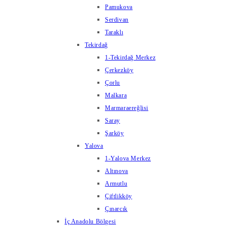
Pamukova
Serdivan
Taraklı
Tekirdağ
1-Tekirdağ Merkez
Çerkezköy
Çorlu
Malkara
Marmaraereğlisi
Saray
Şarköy
Yalova
1-Yalova Merkez
Altınova
Armutlu
Çiftlikköy
Çınarcık
İç Anadolu Bölgesi