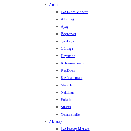
Ankara
1-Ankara Merkez
Altındağ
Ayaş
Beypazarı
Çankaya
Gölbaşı
Haymana
Kahramankazan
Keçiören
Kızılcahamam
Mamak
Nallıhan
Polatlı
Sincan
Yenimahalle
Aksaray
1-Aksaray Merkez