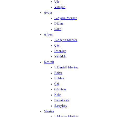
Ula
Yatağan
Aydın
1-Aydın Merkez
Didim
Söke
Afyon
1-Afyon Merkez
Çay
İhsaniye
Sandıklı
Denizli
1-Denizli Merkez
Balya
Buldan
Çal
Gölhisar
Kale
Pamukkale
Sarayköy
Manisa
1-Manisa Merkez