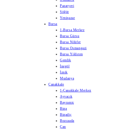
Pazaryeri
Söğüt
Yenipazar
Bursa
1-Bursa Merkez
Bursa Gürsu
Bursa Nilüfer
Bursa Osmangazi
Bursa Yıldırım
Gemlik
İnegöl
İznik
Mudanya
Çanakkale
1-Çanakkale Merkez
Ayvacık
Bayramiç
Biga
Bigadiç
Bozcaada
Çan