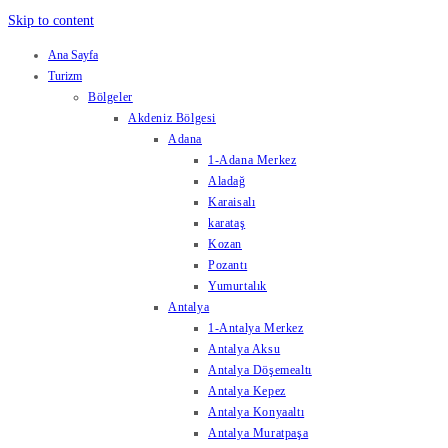
Skip to content
Ana Sayfa
Turizm
Bölgeler
Akdeniz Bölgesi
Adana
1-Adana Merkez
Aladağ
Karaisalı
karataş
Kozan
Pozantı
Yumurtalık
Antalya
1-Antalya Merkez
Antalya Aksu
Antalya Döşemealtı
Antalya Kepez
Antalya Konyaaltı
Antalya Muratpaşa