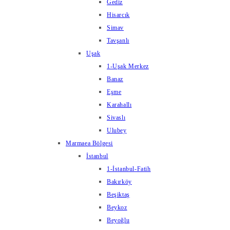
Gediz
Hisarcık
Simav
Tavşanlı
Uşak
1-Uşak Merkez
Banaz
Eşme
Karahallı
Sivaslı
Ulubey
Marmaea Bölgesi
İstanbul
1-İstanbul-Fatih
Bakırköy
Beşiktaş
Beykoz
Beyoğlu