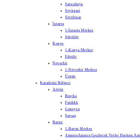
Sarıcakaya
Seyitgazi
Sivrihisar
İsparta
1-İsparta Merkez
Sütçüler
Konya
1-Konya Merkez
Eğirdir
Nevşehir
1-Nevşehir Merkez
Ürgüp
Karadeniz Bölgesi
Artvin
Borçka
Fındıklı
Güneysu
Şavşat
Bartın
1-Bartın Merkez
Amasra
Amasra Gezilecek Yerler Haritası Amas