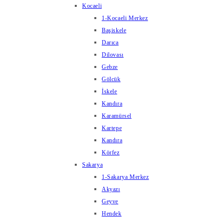
Kocaeli
1-Kocaeli Merkez
Başiskele
Darıca
Dilovası
Gebze
Gölcük
İskele
Kandıra
Karamürsel
Kartepe
Kandıra
Körfez
Sakarya
1-Sakarya Merkez
Akyazı
Geyve
Hendek