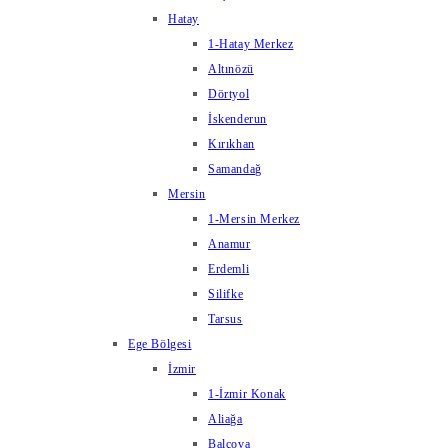
Hatay
1-Hatay Merkez
Altınözü
Dörtyol
İskenderun
Kırıkhan
Samandağ
Mersin
1-Mersin Merkez
Anamur
Erdemli
Silifke
Tarsus
Ege Bölgesi
İzmir
1-İzmir Konak
Aliağa
Balçova