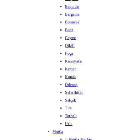
Bayındır
Bergama
Bornova
Buca
Çeşme
Dikili
Foça
Karşıyaka
Kemer
Konak
Ödemiş
Seferihisar
Selçuk
Tire
Torbalı
Urla
Muğla
1-Muğla Merkez