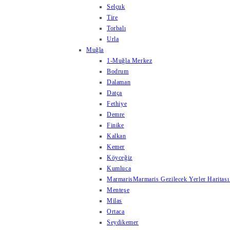
Selçuk
Tire
Torbalı
Urla
Muğla
1-Muğla Merkez
Bodrum
Dalaman
Datça
Fethiye
Demre
Finike
Kalkan
Kemer
Köyceğiz
Kumluca
Marmaris
Marmaris Gezilecek Yerler Haritası
Menteşe
Milas
Ortaca
Seydikemer