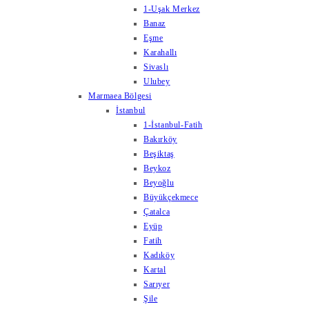
1-Uşak Merkez
Banaz
Eşme
Karahallı
Sivaslı
Ulubey
Marmaea Bölgesi
İstanbul
1-İstanbul-Fatih
Bakırköy
Beşiktaş
Beykoz
Beyoğlu
Büyükçekmece
Çatalca
Eyüp
Fatih
Kadıköy
Kartal
Sarıyer
Şile