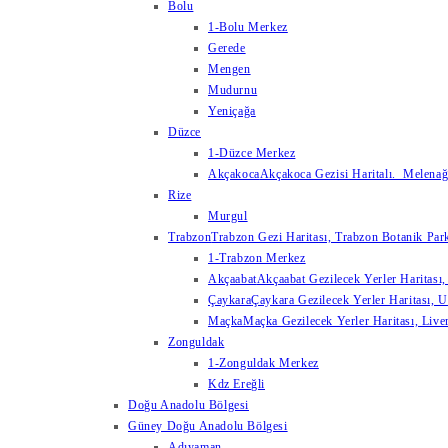
Bolu
1-Bolu Merkez
Gerede
Mengen
Mudurnu
Yeniçağa
Düzce
1-Düzce Merkez
Akçakoca
Akçakoca Gezisi Haritalı. Melenağzı
Rize
Murgul
Trabzon
Trabzon Gezi Haritası, Trabzon Botanik Park
1-Trabzon Merkez
Akçaabat
Akçaabat Gezilecek Yerler Haritası, 
Çaykara
Çaykara Gezilecek Yerler Haritası, U
Maçka
Maçka Gezilecek Yerler Haritası, Live
Zonguldak
1-Zonguldak Merkez
Kdz Ereğli
Doğu Anadolu Bölgesi
Güney Doğu Anadolu Bölgesi
Adıyaman