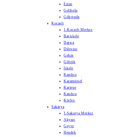
Ezine
Gelibolu
Gökçeada
Kocaeli
1-Kocaeli Merkez
Başiskele
Darıca
Dilovası
Gebze
Gölcük
İskele
Kandıra
Karamürsel
Kartepe
Kandıra
Körfez
Sakarya
1-Sakarya Merkez
Akyazı
Geyve
Hendek