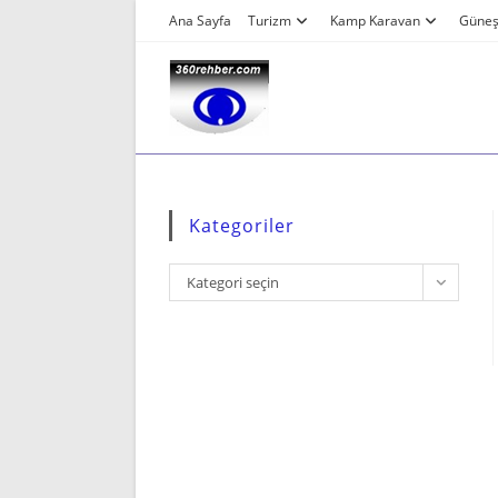
Skip
Ana Sayfa
Turizm
Kamp Karavan
Güneş 
to
content
Kategoriler
Kategoriler
Kategori seçin