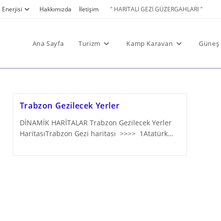
Enerjisi
Hakkımızda
İletişim
" HARİTALI GEZİ GÜZERGAHLARI "
Ana Sayfa
Turizm
Kamp Karavan
Güneş 
Trabzon Gezilecek Yerler
DİNAMİK HARİTALAR Trabzon Gezilecek Yerler
HaritasıTrabzon Gezi haritası >>>> 1Atatürk…