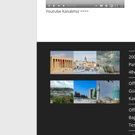
Youtube Kanalımız >>>
>
200
Pan
48v
Off
Gün
Ka
Off
Bağ
Te