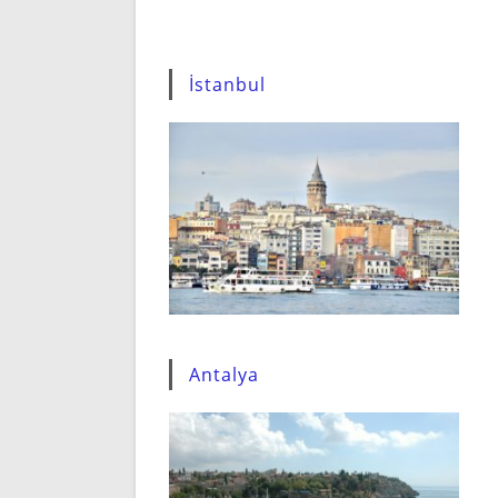
İstanbul
Antalya