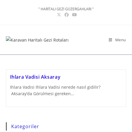
Skip
" HARİTALI GEZİ GÜZERGAHLARI "
to
content
Menu
Ihlara Vadisi Aksaray
Ihlara Vadisi Ihlara Vadisi nerede nasıl gidilir?
Aksaray’da Görülmesi gereken…
Kategoriler