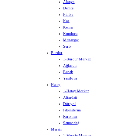
Alanya
Demre
Finike
Kaş
Kemer
Kumluca
Manavgat
Serik
Burdur
1-Burdur Merkez
Ağlasun
Bucak
Yeşilova
Hatay
1-Hatay Merkez
Altınözü
Dörtyol
İskenderun
Kırıkhan
Samandağ
Mersin
1-Mersin Merkez