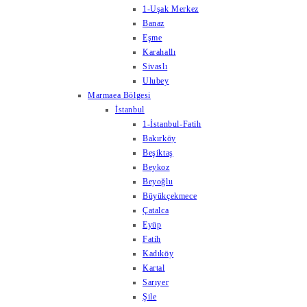
1-Uşak Merkez
Banaz
Eşme
Karahallı
Sivaslı
Ulubey
Marmaea Bölgesi
İstanbul
1-İstanbul-Fatih
Bakırköy
Beşiktaş
Beykoz
Beyoğlu
Büyükçekmece
Çatalca
Eyüp
Fatih
Kadıköy
Kartal
Sarıyer
Şile