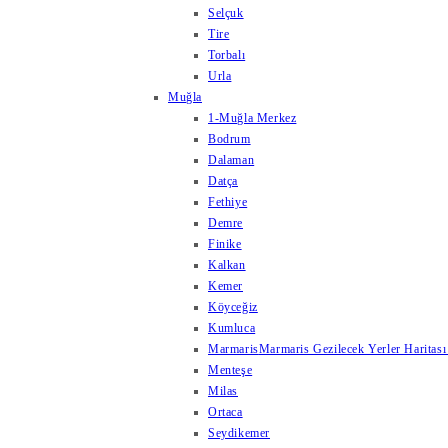
Selçuk
Tire
Torbalı
Urla
Muğla
1-Muğla Merkez
Bodrum
Dalaman
Datça
Fethiye
Demre
Finike
Kalkan
Kemer
Köyceğiz
Kumluca
Marmaris
Marmaris Gezilecek Yerler Haritası
Menteşe
Milas
Ortaca
Seydikemer