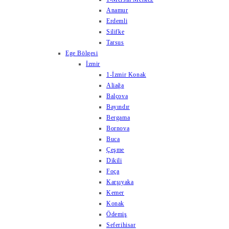
Anamur
Erdemli
Silifke
Tarsus
Ege Bölgesi
İzmir
1-İzmir Konak
Aliağa
Balçova
Bayındır
Bergama
Bornova
Buca
Çeşme
Dikili
Foça
Karşıyaka
Kemer
Konak
Ödemiş
Seferihisar