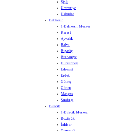
Şişli
Ümraniye
Üsküdar
Balıkesir
1-Balıkesir Merkez
Karasi
Ayvalık
Balya
Bigadiç
Burhaniye
Dursunbey
Edremit
Erdek
Gömeç
Gönen
Manyas
Sındırgı
Bilecik
1-Bilecik Merkez
Bozüyük
İnhisar
Osmaneli