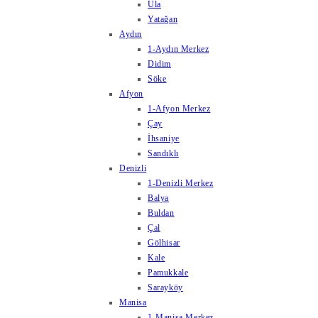
Ula
Yatağan
Aydın
1-Aydın Merkez
Didim
Söke
Afyon
1-Afyon Merkez
Çay
İhsaniye
Sandıklı
Denizli
1-Denizli Merkez
Balya
Buldan
Çal
Gölhisar
Kale
Pamukkale
Sarayköy
Manisa
1-Manisa Merkez