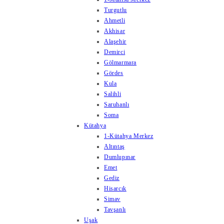
Turgutlu
Ahmetli
Akhisar
Alaşehir
Demirci
Gölmarmara
Gördes
Kula
Salihli
Saruhanlı
Soma
Kütahya
1-Kütahya Merkez
Altıntaş
Dumlupınar
Emet
Gediz
Hisarcık
Simav
Tavşanlı
Uşak