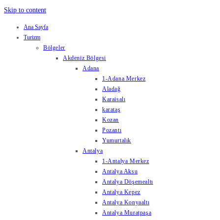
Skip to content
Ana Sayfa
Turizm
Bölgeler
Akdeniz Bölgesi
Adana
1-Adana Merkez
Aladağ
Karaisalı
karataş
Kozan
Pozantı
Yumurtalık
Antalya
1-Antalya Merkez
Antalya Aksu
Antalya Döşemealtı
Antalya Kepez
Antalya Konyaaltı
Antalya Muratpaşa