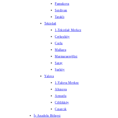
Pamukova
Serdivan
Taraklı
Tekirdağ
1-Tekirdağ Merkez
Çerkezköy
Çorlu
Malkara
Marmaraereğlisi
Saray
Şarköy
Yalova
1-Yalova Merkez
Altınova
Armutlu
Çiftlikköy
Çınarcık
İç Anadolu Bölgesi