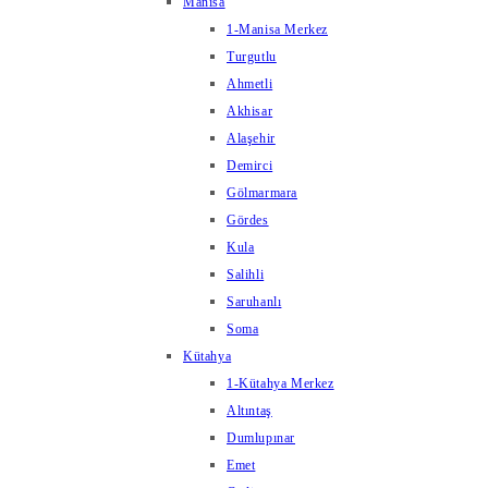
Manisa
1-Manisa Merkez
Turgutlu
Ahmetli
Akhisar
Alaşehir
Demirci
Gölmarmara
Gördes
Kula
Salihli
Saruhanlı
Soma
Kütahya
1-Kütahya Merkez
Altıntaş
Dumlupınar
Emet