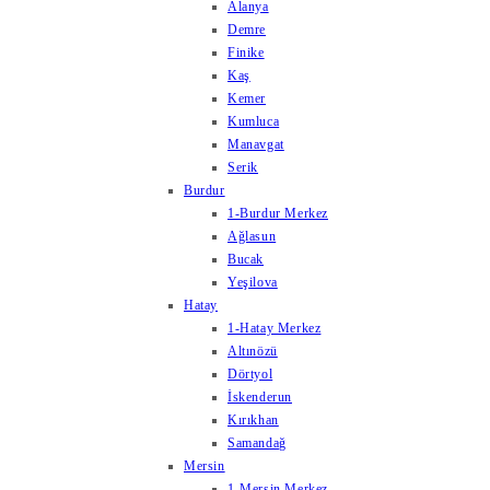
Alanya
Demre
Finike
Kaş
Kemer
Kumluca
Manavgat
Serik
Burdur
1-Burdur Merkez
Ağlasun
Bucak
Yeşilova
Hatay
1-Hatay Merkez
Altınözü
Dörtyol
İskenderun
Kırıkhan
Samandağ
Mersin
1-Mersin Merkez