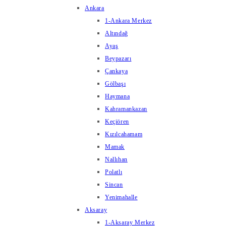
Ankara
1-Ankara Merkez
Altındağ
Ayaş
Beypazarı
Çankaya
Gölbaşı
Haymana
Kahramankazan
Keçiören
Kızılcahamam
Mamak
Nallıhan
Polatlı
Sincan
Yenimahalle
Aksaray
1-Aksaray Merkez