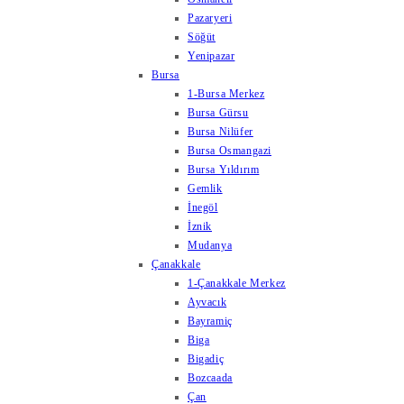
Pazaryeri
Söğüt
Yenipazar
Bursa
1-Bursa Merkez
Bursa Gürsu
Bursa Nilüfer
Bursa Osmangazi
Bursa Yıldırım
Gemlik
İnegöl
İznik
Mudanya
Çanakkale
1-Çanakkale Merkez
Ayvacık
Bayramiç
Biga
Bigadiç
Bozcaada
Çan