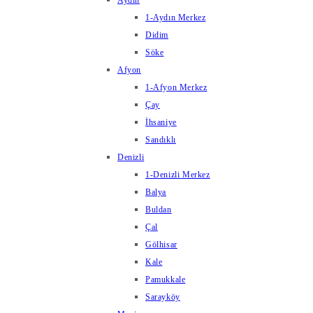
Aydın
1-Aydın Merkez
Didim
Söke
Afyon
1-Afyon Merkez
Çay
İhsaniye
Sandıklı
Denizli
1-Denizli Merkez
Balya
Buldan
Çal
Gölhisar
Kale
Pamukkale
Sarayköy