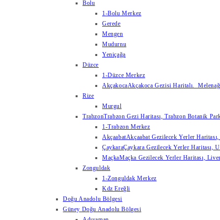
Bolu
1-Bolu Merkez
Gerede
Mengen
Mudurnu
Yeniçağa
Düzce
1-Düzce Merkez
Akçakoca
Akçakoca Gezisi Haritalı. Melenağzı
Rize
Murgul
Trabzon
Trabzon Gezi Haritası, Trabzon Botanik Park
1-Trabzon Merkez
Akçaabat
Akçaabat Gezilecek Yerler Haritası, 
Çaykara
Çaykara Gezilecek Yerler Haritası, U
Maçka
Maçka Gezilecek Yerler Haritası, Live
Zonguldak
1-Zonguldak Merkez
Kdz Ereğli
Doğu Anadolu Bölgesi
Güney Doğu Anadolu Bölgesi
Adıyaman