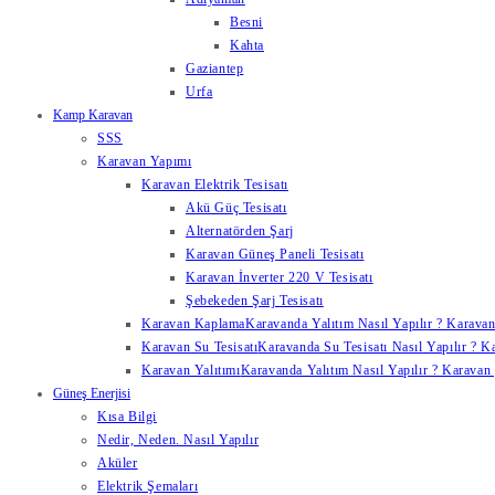
Besni
Kahta
Gaziantep
Urfa
Kamp Karavan
SSS
Karavan Yapımı
Karavan Elektrik Tesisatı
Akü Güç Tesisatı
Alternatörden Şarj
Karavan Güneş Paneli Tesisatı
Karavan İnverter 220 V Tesisatı
Şebekeden Şarj Tesisatı
Karavan Kaplama
Karavanda Yalıtım Nasıl Yapılır ? Karavan
Karavan Su Tesisatı
Karavanda Su Tesisatı Nasıl Yapılır ? K
Karavan Yalıtımı
Karavanda Yalıtım Nasıl Yapılır ? Karavan y
Güneş Enerjisi
Kısa Bilgi
Nedir, Neden. Nasıl Yapılır
Aküler
Elektrik Şemaları