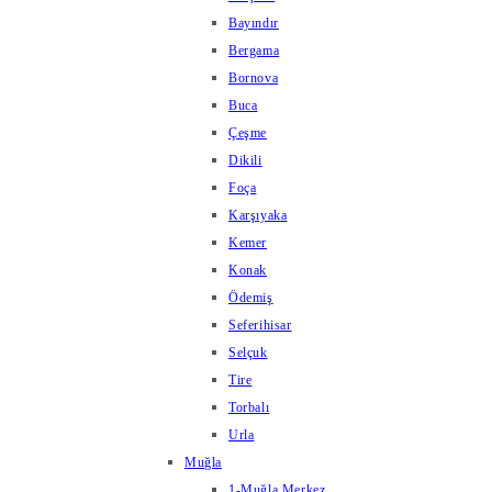
Bayındır
Bergama
Bornova
Buca
Çeşme
Dikili
Foça
Karşıyaka
Kemer
Konak
Ödemiş
Seferihisar
Selçuk
Tire
Torbalı
Urla
Muğla
1-Muğla Merkez