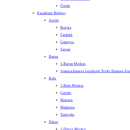
Ürgüp
Karadeniz Bölgesi
Artvin
Borçka
Fındıklı
Güneysu
Şavşat
Bartın
1-Bartın Merkez
Amasra
Amasra Gezilecek Yerler Haritası Amas
Bolu
1-Bolu Merkez
Gerede
Mengen
Mudurnu
Yeniçağa
Düzce
1-Düzce Merkez