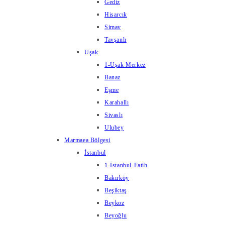
Gediz
Hisarcık
Simav
Tavşanlı
Uşak
1-Uşak Merkez
Banaz
Eşme
Karahallı
Sivaslı
Ulubey
Marmaea Bölgesi
İstanbul
1-İstanbul-Fatih
Bakırköy
Beşiktaş
Beykoz
Beyoğlu