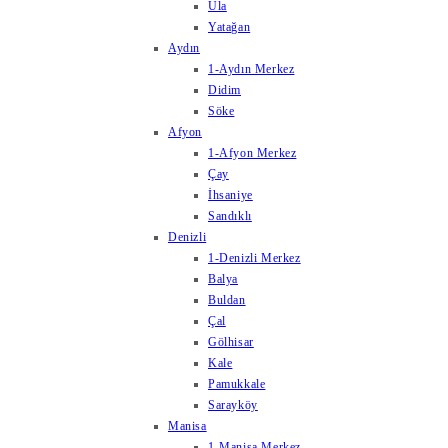
Ula
Yatağan
Aydın
1-Aydın Merkez
Didim
Söke
Afyon
1-Afyon Merkez
Çay
İhsaniye
Sandıklı
Denizli
1-Denizli Merkez
Balya
Buldan
Çal
Gölhisar
Kale
Pamukkale
Sarayköy
Manisa
1-Manisa Merkez