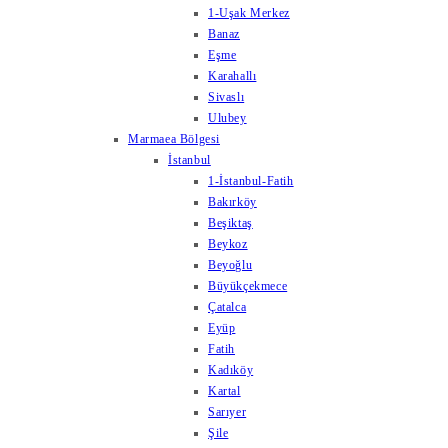
1-Uşak Merkez
Banaz
Eşme
Karahallı
Sivaslı
Ulubey
Marmaea Bölgesi
İstanbul
1-İstanbul-Fatih
Bakırköy
Beşiktaş
Beykoz
Beyoğlu
Büyükçekmece
Çatalca
Eyüp
Fatih
Kadıköy
Kartal
Sarıyer
Şile