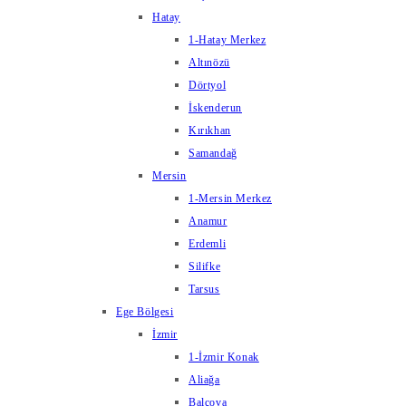
Hatay
1-Hatay Merkez
Altınözü
Dörtyol
İskenderun
Kırıkhan
Samandağ
Mersin
1-Mersin Merkez
Anamur
Erdemli
Silifke
Tarsus
Ege Bölgesi
İzmir
1-İzmir Konak
Aliağa
Balçova