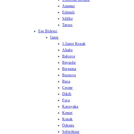
Anamur
Erdemli
Silifke
Tarsus
Ege Bölgesi
İzmir
1-İzmir Konak
Aliağa
Balçova
Bayındır
Bergama
Bornova
Buca
Çeşme
Dikili
Foça
Karşıyaka
Kemer
Konak
Ödemiş
Seferihisar