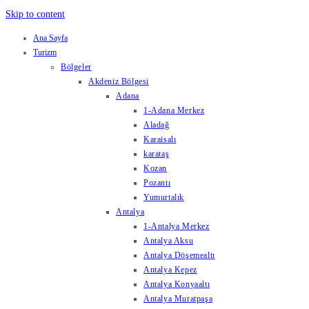
Skip to content
Ana Sayfa
Turizm
Bölgeler
Akdeniz Bölgesi
Adana
1-Adana Merkez
Aladağ
Karaisalı
karataş
Kozan
Pozantı
Yumurtalık
Antalya
1-Antalya Merkez
Antalya Aksu
Antalya Döşemealtı
Antalya Kepez
Antalya Konyaaltı
Antalya Muratpaşa