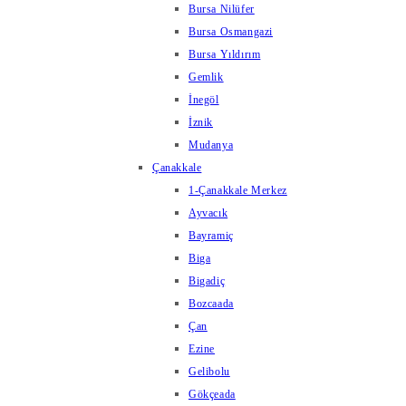
Bursa Nilüfer
Bursa Osmangazi
Bursa Yıldırım
Gemlik
İnegöl
İznik
Mudanya
Çanakkale
1-Çanakkale Merkez
Ayvacık
Bayramiç
Biga
Bigadiç
Bozcaada
Çan
Ezine
Gelibolu
Gökçeada