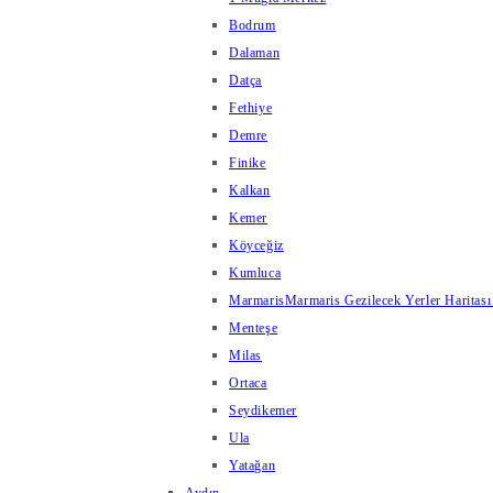
Bodrum
Dalaman
Datça
Fethiye
Demre
Finike
Kalkan
Kemer
Köyceğiz
Kumluca
Marmaris
Marmaris Gezilecek Yerler Haritası
Menteşe
Milas
Ortaca
Seydikemer
Ula
Yatağan