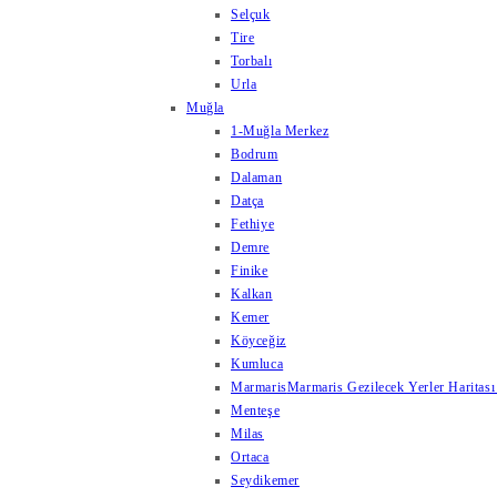
Selçuk
Tire
Torbalı
Urla
Muğla
1-Muğla Merkez
Bodrum
Dalaman
Datça
Fethiye
Demre
Finike
Kalkan
Kemer
Köyceğiz
Kumluca
Marmaris
Marmaris Gezilecek Yerler Haritası
Menteşe
Milas
Ortaca
Seydikemer