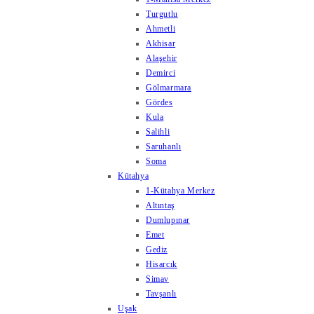
Turgutlu
Ahmetli
Akhisar
Alaşehir
Demirci
Gölmarmara
Gördes
Kula
Salihli
Saruhanlı
Soma
Kütahya
1-Kütahya Merkez
Altıntaş
Dumlupınar
Emet
Gediz
Hisarcık
Simav
Tavşanlı
Uşak