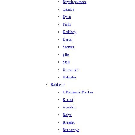
Büyükçekmece
Çatalca
Eyüp
Fatih
Kadıköy
Kartal
Sarıyer
Şile
Şişli
Ümraniye
Üsküdar
Balıkesir
1-Balıkesir Merkez
Karasi
Ayvalık
Balya
Bigadiç
Burhaniye