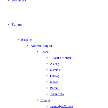
Ana Sayfa
Turizm
Bölgeler
Akdeniz Bölgesi
Adana
1-Adana Merkez
Aladağ
Karaisalı
karataş
Kozan
Pozantı
Yumurtalık
Antalya
1-Antalya Merkez