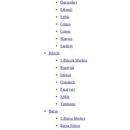
Dursunbey
Edremit
Erdek
Gömeç
Gönen
Manyas
Sındırgı
Bilecik
1-Bilecik Merkez
Bozüyük
İnhisar
Osmaneli
Pazaryeri
Söğüt
Yenipazar
Bursa
1-Bursa Merkez
Bursa Gürsu