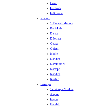
Ezine
Gelibolu
Gökçeada
Kocaeli
1-Kocaeli Merkez
Başiskele
Darıca
Dilovası
Gebze
Gölcük
İskele
Kandıra
Karamürsel
Kartepe
Kandıra
Körfez
Sakarya
1-Sakarya Merkez
Akyazı
Geyve
Hendek