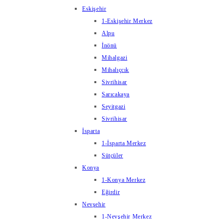
Eskişehir
1-Eskişehir Merkez
Alpu
İnönü
Mihalgazi
Mihalıçcık
Sivrihisar
Sarıcakaya
Seyitgazi
Sivrihisar
İsparta
1-İsparta Merkez
Sütçüler
Konya
1-Konya Merkez
Eğirdir
Nevşehir
1-Nevşehir Merkez