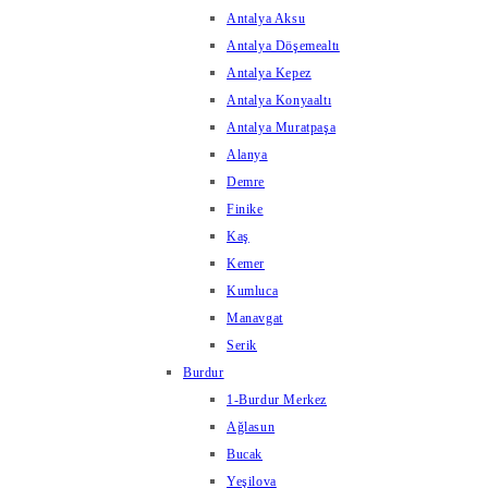
Antalya Aksu
Antalya Döşemealtı
Antalya Kepez
Antalya Konyaaltı
Antalya Muratpaşa
Alanya
Demre
Finike
Kaş
Kemer
Kumluca
Manavgat
Serik
Burdur
1-Burdur Merkez
Ağlasun
Bucak
Yeşilova