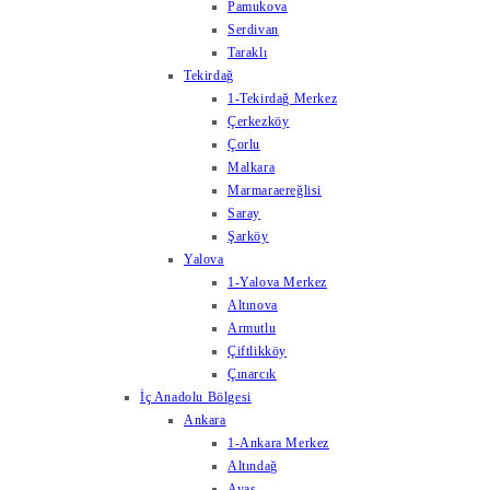
Pamukova
Serdivan
Taraklı
Tekirdağ
1-Tekirdağ Merkez
Çerkezköy
Çorlu
Malkara
Marmaraereğlisi
Saray
Şarköy
Yalova
1-Yalova Merkez
Altınova
Armutlu
Çiftlikköy
Çınarcık
İç Anadolu Bölgesi
Ankara
1-Ankara Merkez
Altındağ
Ayaş