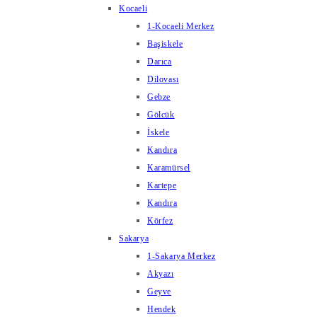
Kocaeli
1-Kocaeli Merkez
Başiskele
Darıca
Dilovası
Gebze
Gölcük
İskele
Kandıra
Karamürsel
Kartepe
Kandıra
Körfez
Sakarya
1-Sakarya Merkez
Akyazı
Geyve
Hendek