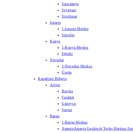
Sarıcakaya
Seyitgazi
Sivrihisar
İsparta
1-İsparta Merkez
Sütçüler
Konya
1-Konya Merkez
Eğirdir
Nevşehir
1-Nevşehir Merkez
Ürgüp
Karadeniz Bölgesi
Artvin
Borçka
Fındıklı
Güneysu
Şavşat
Bartın
1-Bartın Merkez
Amasra
Amasra Gezilecek Yerler Haritası Amas