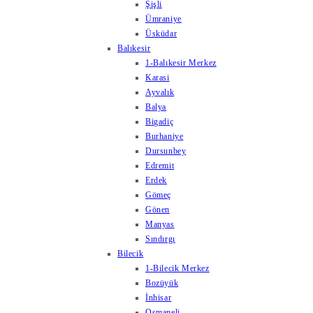
Şişli
Ümraniye
Üsküdar
Balıkesir
1-Balıkesir Merkez
Karasi
Ayvalık
Balya
Bigadiç
Burhaniye
Dursunbey
Edremit
Erdek
Gömeç
Gönen
Manyas
Sındırgı
Bilecik
1-Bilecik Merkez
Bozüyük
İnhisar
Osmaneli