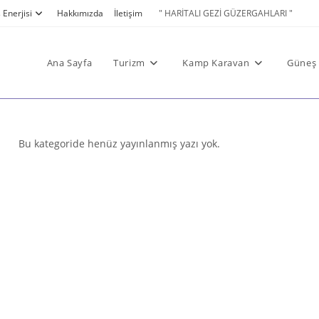
Enerjisi
Hakkımızda
İletişim
" HARİTALI GEZİ GÜZERGAHLARI "
Ana Sayfa
Turizm
Kamp Karavan
Güneş 
Bu kategoride henüz yayınlanmış yazı yok.