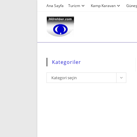
Skip
Ana Sayfa
Turizm
Kamp Karavan
Güneş 
to
content
Kategoriler
Kategoriler
Kategori seçin