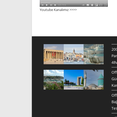
Youtube Kanalımız >>>
>
200
Pan
48v
Off
Gün
Ka
Off
Bağ
Te