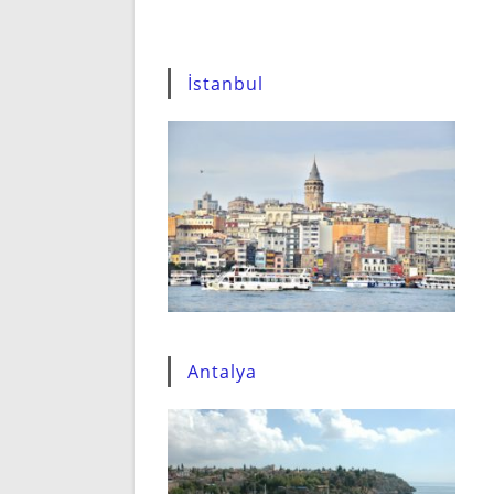
İstanbul
Antalya