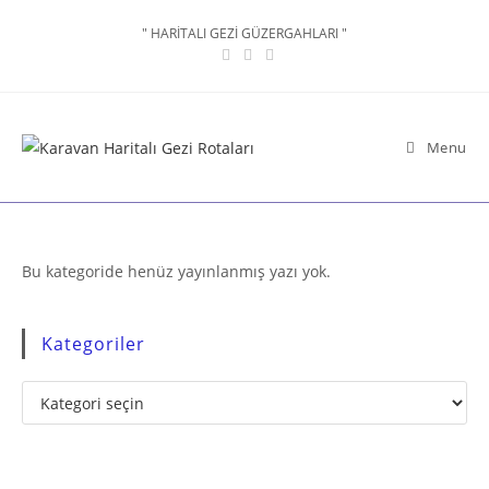
Skip
" HARİTALI GEZİ GÜZERGAHLARI "
to
content
Menu
Bu kategoride henüz yayınlanmış yazı yok.
Kategoriler
Kategoriler