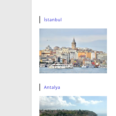
İstanbul
Antalya