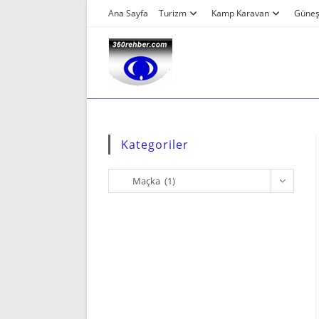
Skip
Ana Sayfa
Turizm
Kamp Karavan
Güneş 
to
content
Kategoriler
Kategoriler
Maçka (1)