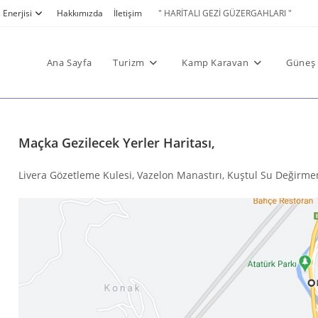
Enerjisi
Hakkımızda
İletişim
" HARİTALI GEZİ GÜZERGAHLARI "
Ana Sayfa
Turizm
Kamp Karavan
Güneş 
Maçka Gezilecek Yerler Haritası,
Livera Gözetleme Kulesi, Vazelon Manastırı, Kuştul Su Değirmeni