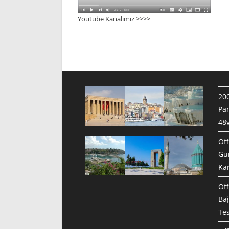
Youtube Kanalımız >>>
>
200
Pan
48v
Off
Gün
Ka
Off
Bağ
Te