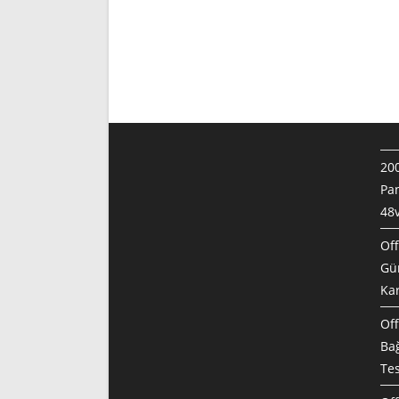
200
Pan
48v
Off
Gün
Ka
Off
Bağ
Te