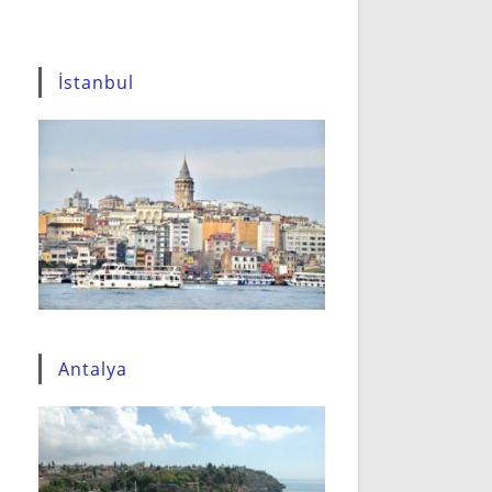
İstanbul
Antalya