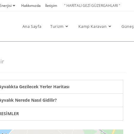
nerjisi
Hakkımızda
İletişim
" HARİTALI GEZİ GÜZERGAHLARI "
Ana Sayfa
Turizm
Kamp Karavan
Güneş 
ir
Ayvalıkta Gezilecek Yerler Haritası
Ayvalık Nerede Nasıl Gidilir?
RESİMLER