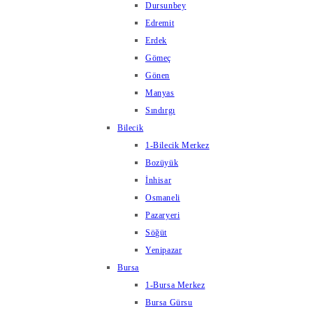
Dursunbey
Edremit
Erdek
Gömeç
Gönen
Manyas
Sındırgı
Bilecik
1-Bilecik Merkez
Bozüyük
İnhisar
Osmaneli
Pazaryeri
Söğüt
Yenipazar
Bursa
1-Bursa Merkez
Bursa Gürsu