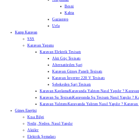
Besni
Kahta
Gaziantep
Urfa
Kamp Karavan
SSS
Karavan Yapımı
Karavan Elektrik Tesisatı
Akü Güç Tesisatı
Alternatörden Şarj
Karavan Güneş Paneli Tesisatı
Karavan İnverter 220 V Tesisatı
Şebekeden Şarj Tesisatı
Karavan Kaplama
Karavanda Yalıtım Nasıl Yapılır ? Karavan
Karavan Su Tesisatı
Karavanda Su Tesisatı Nasıl Yapılır ? K
Karavan Yalıtımı
Karavanda Yalıtım Nasıl Yapılır ? Karavan y
Güneş Enerjisi
Kısa Bilgi
Nedir, Neden. Nasıl Yapılır
Aküler
Elektrik Şemaları