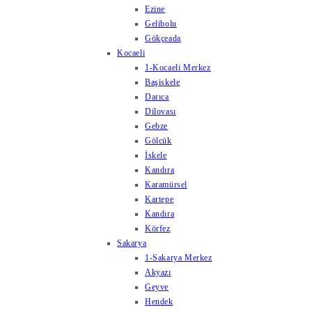
Ezine
Gelibolu
Gökçeada
Kocaeli
1-Kocaeli Merkez
Başiskele
Darıca
Dilovası
Gebze
Gölcük
İskele
Kandıra
Karamürsel
Kartepe
Kandıra
Körfez
Sakarya
1-Sakarya Merkez
Akyazı
Geyve
Hendek