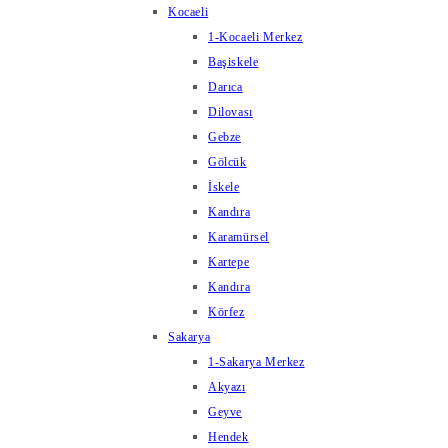
Kocaeli
1-Kocaeli Merkez
Başiskele
Darıca
Dilovası
Gebze
Gölcük
İskele
Kandıra
Karamürsel
Kartepe
Kandıra
Körfez
Sakarya
1-Sakarya Merkez
Akyazı
Geyve
Hendek