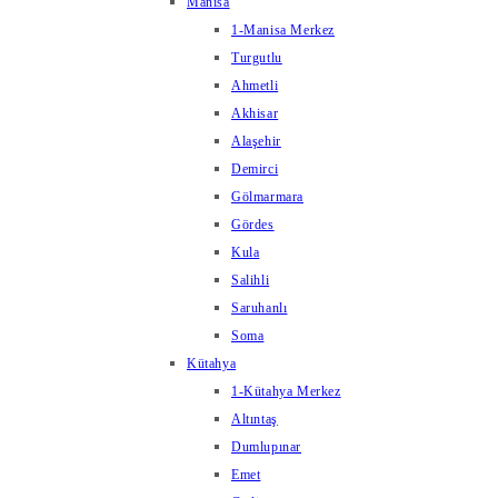
Manisa
1-Manisa Merkez
Turgutlu
Ahmetli
Akhisar
Alaşehir
Demirci
Gölmarmara
Gördes
Kula
Salihli
Saruhanlı
Soma
Kütahya
1-Kütahya Merkez
Altıntaş
Dumlupınar
Emet