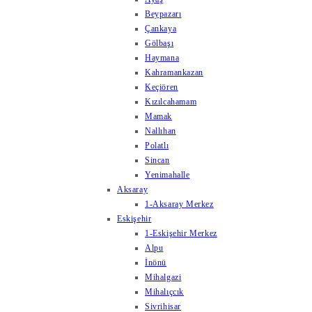
Beypazarı
Çankaya
Gölbaşı
Haymana
Kahramankazan
Keçiören
Kızılcahamam
Mamak
Nallıhan
Polatlı
Sincan
Yenimahalle
Aksaray
1-Aksaray Merkez
Eskişehir
1-Eskişehir Merkez
Alpu
İnönü
Mihalgazi
Mihalıçcık
Sivrihisar