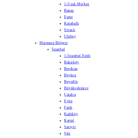
1-Uşak Merkez
Banaz
Eşme
Karahallı
Sivaslı
Ulubey
Marmaea Bölgesi
İstanbul
1-İstanbul-Fatih
Bakırköy
Beşiktaş
Beykoz
Beyoğlu
Büyükçekmece
Çatalca
Eyüp
Fatih
Kadıköy
Kartal
Sarıyer
Şile