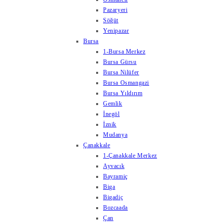
Pazaryeri
Söğüt
Yenipazar
Bursa
1-Bursa Merkez
Bursa Gürsu
Bursa Nilüfer
Bursa Osmangazi
Bursa Yıldırım
Gemlik
İnegöl
İznik
Mudanya
Çanakkale
1-Çanakkale Merkez
Ayvacık
Bayramiç
Biga
Bigadiç
Bozcaada
Çan