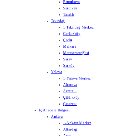
Pamukova
Serdivan
Taraklı
Tekirdağ
1-Tekirdağ Merkez
Çerkezköy
Çorlu
Malkara
Marmaraereğlisi
Saray
Şarköy
Yalova
1-Yalova Merkez
Altınova
Armutlu
Çiftlikköy
Çınarcık
İç Anadolu Bölgesi
Ankara
1-Ankara Merkez
Altındağ
Ayaş