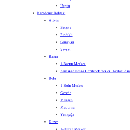
Ürgüp
Karadeniz Bölgesi
Artvin
Borçka
Fındıklı
Güneysu
Şavşat
Bartın
1-Bartın Merkez
Amasra
Amasra Gezilecek Yerler Haritası Amas
Bolu
1-Bolu Merkez
Gerede
Mengen
Mudurnu
Yeniçağa
Düzce
1-Düzce Merkez