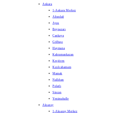
Ankara
1-Ankara Merkez
Altındağ
Ayaş
Beypazarı
Çankaya
Gölbaşı
Haymana
Kahramankazan
Keçiören
Kızılcahamam
Mamak
Nallıhan
Polatlı
Sincan
Yenimahalle
Aksaray
1-Aksaray Merkez