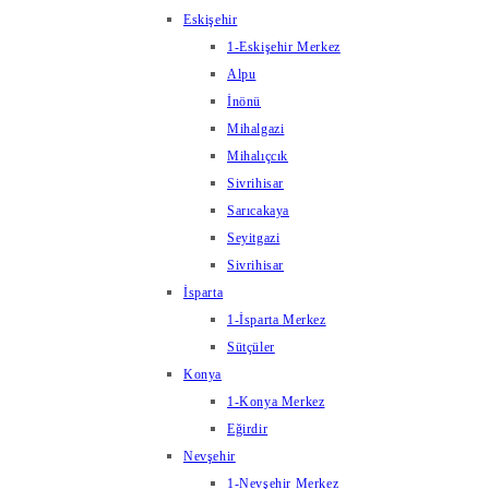
Eskişehir
1-Eskişehir Merkez
Alpu
İnönü
Mihalgazi
Mihalıçcık
Sivrihisar
Sarıcakaya
Seyitgazi
Sivrihisar
İsparta
1-İsparta Merkez
Sütçüler
Konya
1-Konya Merkez
Eğirdir
Nevşehir
1-Nevşehir Merkez