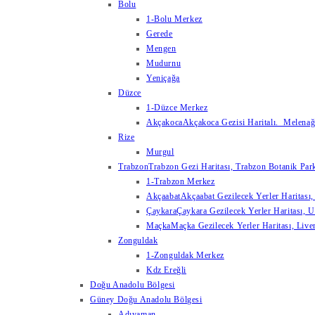
Bolu
1-Bolu Merkez
Gerede
Mengen
Mudurnu
Yeniçağa
Düzce
1-Düzce Merkez
Akçakoca
Akçakoca Gezisi Haritalı. Melenağzı
Rize
Murgul
Trabzon
Trabzon Gezi Haritası, Trabzon Botanik Park
1-Trabzon Merkez
Akçaabat
Akçaabat Gezilecek Yerler Haritası, 
Çaykara
Çaykara Gezilecek Yerler Haritası, U
Maçka
Maçka Gezilecek Yerler Haritası, Live
Zonguldak
1-Zonguldak Merkez
Kdz Ereğli
Doğu Anadolu Bölgesi
Güney Doğu Anadolu Bölgesi
Adıyaman