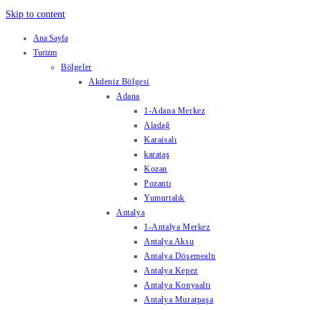
Skip to content
Ana Sayfa
Turizm
Bölgeler
Akdeniz Bölgesi
Adana
1-Adana Merkez
Aladağ
Karaisalı
karataş
Kozan
Pozantı
Yumurtalık
Antalya
1-Antalya Merkez
Antalya Aksu
Antalya Döşemealtı
Antalya Kepez
Antalya Konyaaltı
Antalya Muratpaşa