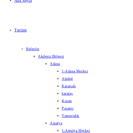
Ana Sayfa
Turizm
Bölgeler
Akdeniz Bölgesi
Adana
1-Adana Merkez
Aladağ
Karaisalı
karataş
Kozan
Pozantı
Yumurtalık
Antalya
1-Antalya Merkez