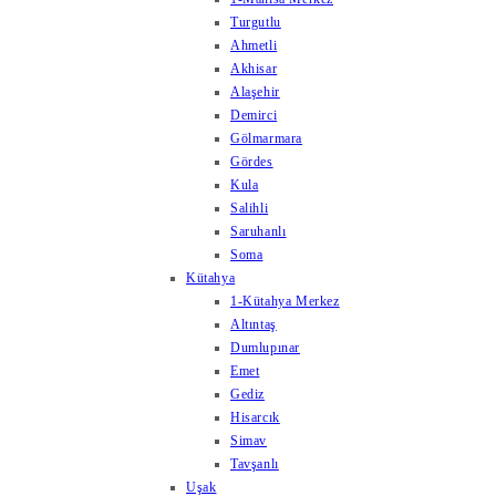
Turgutlu
Ahmetli
Akhisar
Alaşehir
Demirci
Gölmarmara
Gördes
Kula
Salihli
Saruhanlı
Soma
Kütahya
1-Kütahya Merkez
Altıntaş
Dumlupınar
Emet
Gediz
Hisarcık
Simav
Tavşanlı
Uşak