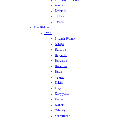
Anamur
Erdemli
Silifke
Tarsus
Ege Bölgesi
İzmir
1-İzmir Konak
Aliağa
Balçova
Bayındır
Bergama
Bornova
Buca
Çeşme
Dikili
Foça
Karşıyaka
Kemer
Konak
Ödemiş
Seferihisar