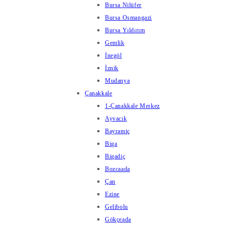
Bursa Nilüfer
Bursa Osmangazi
Bursa Yıldırım
Gemlik
İnegöl
İznik
Mudanya
Çanakkale
1-Çanakkale Merkez
Ayvacık
Bayramiç
Biga
Bigadiç
Bozcaada
Çan
Ezine
Gelibolu
Gökçeada