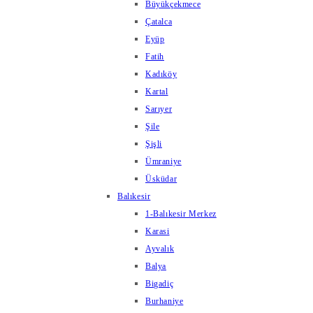
Büyükçekmece
Çatalca
Eyüp
Fatih
Kadıköy
Kartal
Sarıyer
Şile
Şişli
Ümraniye
Üsküdar
Balıkesir
1-Balıkesir Merkez
Karasi
Ayvalık
Balya
Bigadiç
Burhaniye