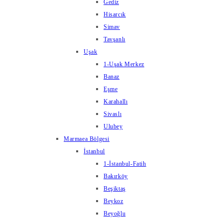
Gediz
Hisarcık
Simav
Tavşanlı
Uşak
1-Uşak Merkez
Banaz
Eşme
Karahallı
Sivaslı
Ulubey
Marmaea Bölgesi
İstanbul
1-İstanbul-Fatih
Bakırköy
Beşiktaş
Beykoz
Beyoğlu