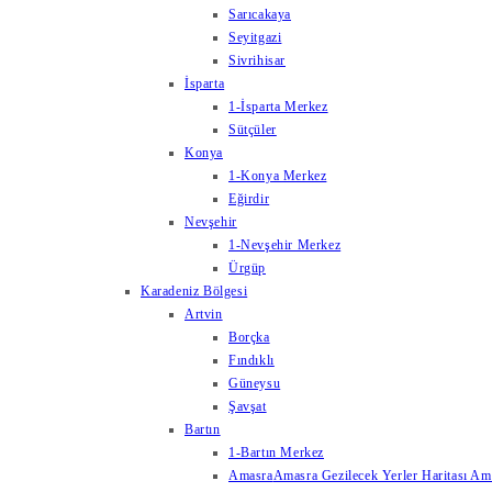
Sarıcakaya
Seyitgazi
Sivrihisar
İsparta
1-İsparta Merkez
Sütçüler
Konya
1-Konya Merkez
Eğirdir
Nevşehir
1-Nevşehir Merkez
Ürgüp
Karadeniz Bölgesi
Artvin
Borçka
Fındıklı
Güneysu
Şavşat
Bartın
1-Bartın Merkez
Amasra
Amasra Gezilecek Yerler Haritası Amas