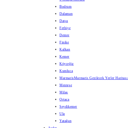
Bodrum
Dalaman
Datça
Fethiye
Demre
Finike
Kalkan
Kemer
Köyceğiz
Kumluca
Marmaris
Marmaris Gezilecek Yerler Haritası
Menteşe
Milas
Ortaca
Seydikemer
Ula
Yatağan