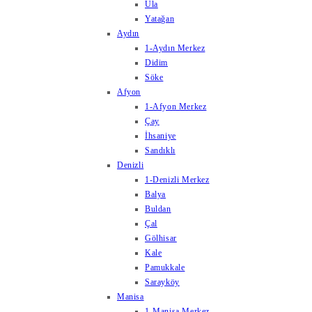
Ula
Yatağan
Aydın
1-Aydın Merkez
Didim
Söke
Afyon
1-Afyon Merkez
Çay
İhsaniye
Sandıklı
Denizli
1-Denizli Merkez
Balya
Buldan
Çal
Gölhisar
Kale
Pamukkale
Sarayköy
Manisa
1-Manisa Merkez