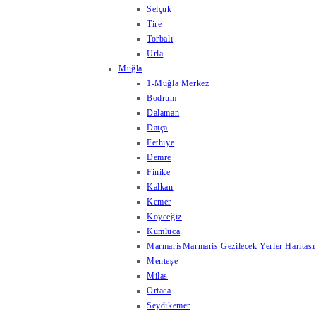
Selçuk
Tire
Torbalı
Urla
Muğla
1-Muğla Merkez
Bodrum
Dalaman
Datça
Fethiye
Demre
Finike
Kalkan
Kemer
Köyceğiz
Kumluca
Marmaris
Marmaris Gezilecek Yerler Haritası
Menteşe
Milas
Ortaca
Seydikemer