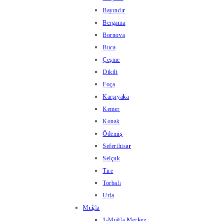
Bayındır
Bergama
Bornova
Buca
Çeşme
Dikili
Foça
Karşıyaka
Kemer
Konak
Ödemiş
Seferihisar
Selçuk
Tire
Torbalı
Urla
Muğla
1-Muğla Merkez