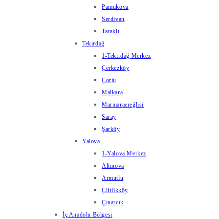
Pamukova
Serdivan
Taraklı
Tekirdağ
1-Tekirdağ Merkez
Çerkezköy
Çorlu
Malkara
Marmaraereğlisi
Saray
Şarköy
Yalova
1-Yalova Merkez
Altınova
Armutlu
Çiftlikköy
Çınarcık
İç Anadolu Bölgesi