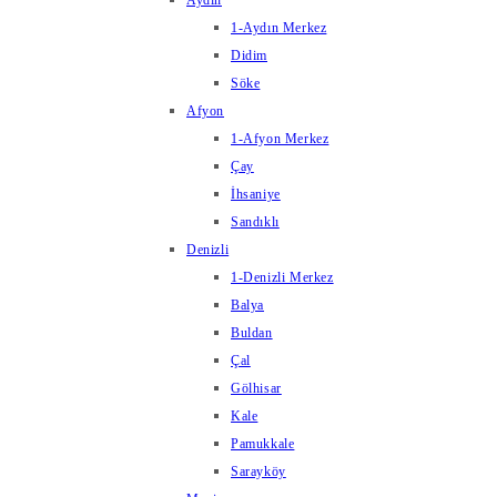
Aydın
1-Aydın Merkez
Didim
Söke
Afyon
1-Afyon Merkez
Çay
İhsaniye
Sandıklı
Denizli
1-Denizli Merkez
Balya
Buldan
Çal
Gölhisar
Kale
Pamukkale
Sarayköy