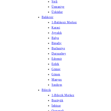
Şişli
Ümraniye
Üsküdar
Balıkesir
1-Balıkesir Merkez
Karasi
Ayvalık
Balya
Bigadiç
Burhaniye
Dursunbey
Edremit
Erdek
Gömeç
Gönen
Manyas
Sındırgı
Bilecik
1-Bilecik Merkez
Bozüyük
İnhisar
Osmaneli