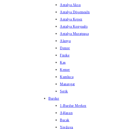
Antalya Aksu
Antalya Döşemealtı
Antalya Kepez
Antalya Konyaaltı
Antalya Muratpaşa
Alanya
Demre
Finike
Kaş
Kemer
Kumluca
Manavgat
Serik
Burdur
1-Burdur Merkez
Ağlasun
Bucak
Yeşilova