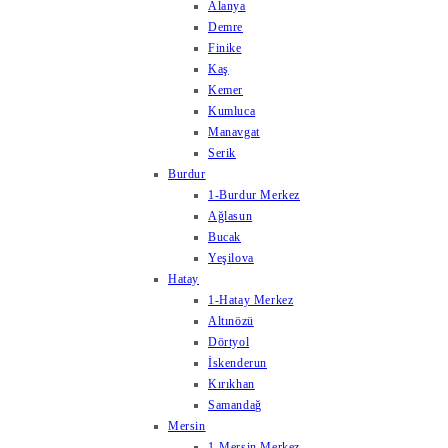
Alanya
Demre
Finike
Kaş
Kemer
Kumluca
Manavgat
Serik
Burdur
1-Burdur Merkez
Ağlasun
Bucak
Yeşilova
Hatay
1-Hatay Merkez
Altınözü
Dörtyol
İskenderun
Kırıkhan
Samandağ
Mersin
1-Mersin Merkez