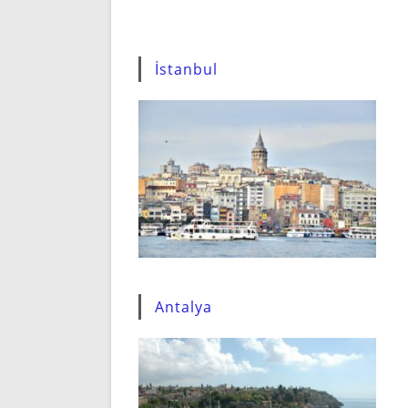
İstanbul
Antalya