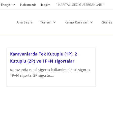
Enerjisi
Hakkımızda
İletişim
" HARİTALI GEZİ GÜZERGAHLARI "
Ana Sayfa
Turizm
Kamp Karavan
Güneş 
Karavanlarda Tek Kutuplu (1P), 2
Kutuplu (2P) ve 1P+N sigortalar
Karavanda nasıl sigorta kullanılmalı? 1P sigorta,
1P+N sigorta, 2P sigorta.…