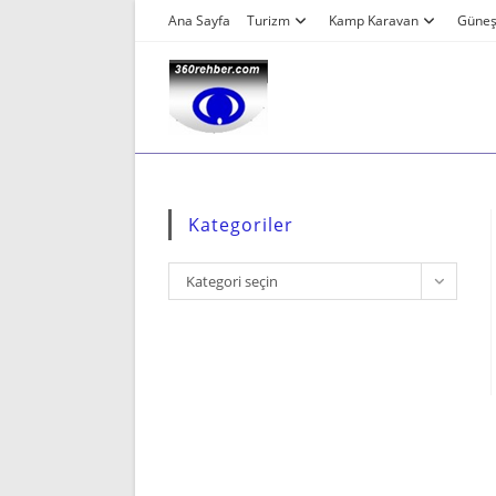
Skip
Ana Sayfa
Turizm
Kamp Karavan
Güneş 
to
content
Kategoriler
Kategoriler
Kategori seçin