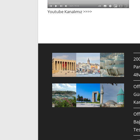
Youtube Kanalımız >>>
>
200
Pan
48v
Off
Gün
Ka
Off
Bağ
Te