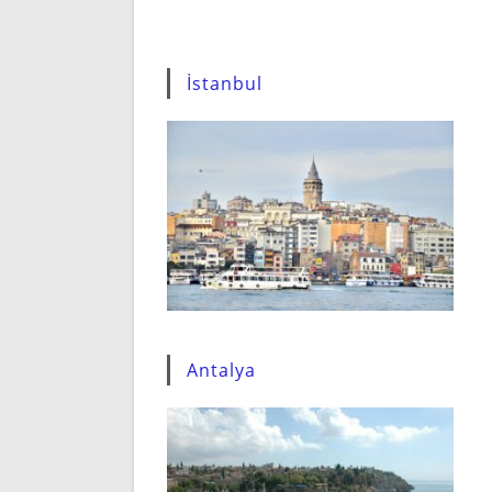
İstanbul
Antalya