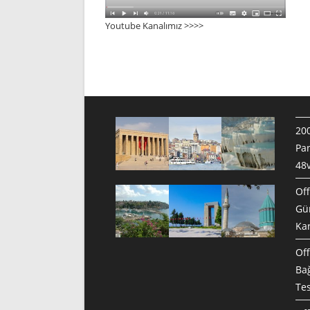
Youtube Kanalımız >>>
>
200
Pan
48v
Off
Gün
Ka
Off
Bağ
Te