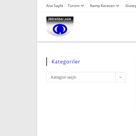
Skip
Ana Sayfa
Turizm
Kamp Karavan
Güneş 
to
content
Kategoriler
Kategoriler
Kategori seçin