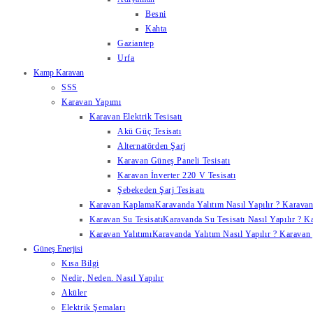
Besni
Kahta
Gaziantep
Urfa
Kamp Karavan
SSS
Karavan Yapımı
Karavan Elektrik Tesisatı
Akü Güç Tesisatı
Alternatörden Şarj
Karavan Güneş Paneli Tesisatı
Karavan İnverter 220 V Tesisatı
Şebekeden Şarj Tesisatı
Karavan Kaplama
Karavanda Yalıtım Nasıl Yapılır ? Karavan
Karavan Su Tesisatı
Karavanda Su Tesisatı Nasıl Yapılır ? K
Karavan Yalıtımı
Karavanda Yalıtım Nasıl Yapılır ? Karavan y
Güneş Enerjisi
Kısa Bilgi
Nedir, Neden. Nasıl Yapılır
Aküler
Elektrik Şemaları