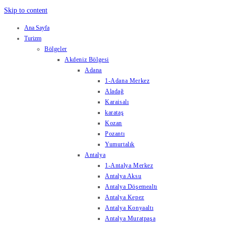
Skip to content
Ana Sayfa
Turizm
Bölgeler
Akdeniz Bölgesi
Adana
1-Adana Merkez
Aladağ
Karaisalı
karataş
Kozan
Pozantı
Yumurtalık
Antalya
1-Antalya Merkez
Antalya Aksu
Antalya Döşemealtı
Antalya Kepez
Antalya Konyaaltı
Antalya Muratpaşa