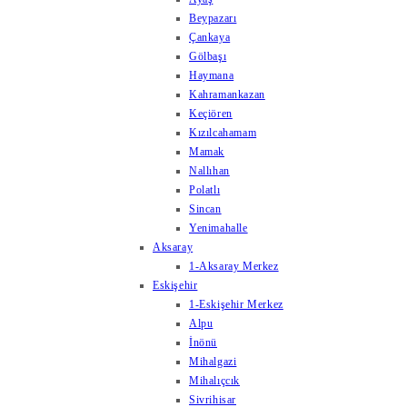
Beypazarı
Çankaya
Gölbaşı
Haymana
Kahramankazan
Keçiören
Kızılcahamam
Mamak
Nallıhan
Polatlı
Sincan
Yenimahalle
Aksaray
1-Aksaray Merkez
Eskişehir
1-Eskişehir Merkez
Alpu
İnönü
Mihalgazi
Mihalıçcık
Sivrihisar