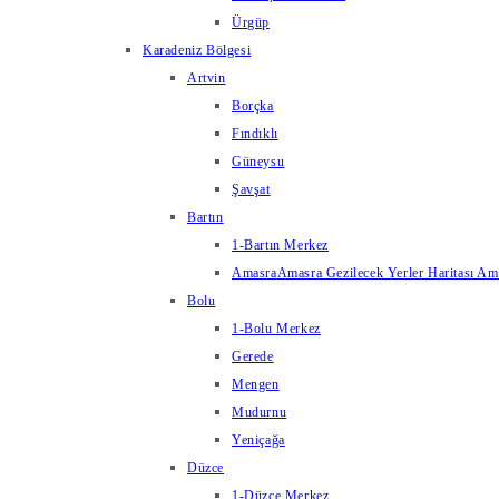
Ürgüp
Karadeniz Bölgesi
Artvin
Borçka
Fındıklı
Güneysu
Şavşat
Bartın
1-Bartın Merkez
Amasra
Amasra Gezilecek Yerler Haritası Amas
Bolu
1-Bolu Merkez
Gerede
Mengen
Mudurnu
Yeniçağa
Düzce
1-Düzce Merkez