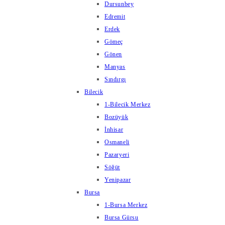
Dursunbey
Edremit
Erdek
Gömeç
Gönen
Manyas
Sındırgı
Bilecik
1-Bilecik Merkez
Bozüyük
İnhisar
Osmaneli
Pazaryeri
Söğüt
Yenipazar
Bursa
1-Bursa Merkez
Bursa Gürsu