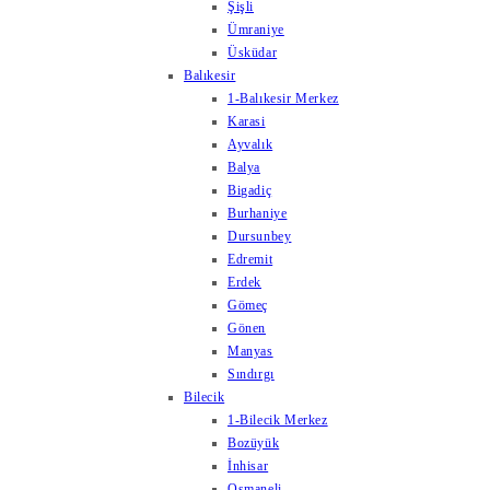
Şişli
Ümraniye
Üsküdar
Balıkesir
1-Balıkesir Merkez
Karasi
Ayvalık
Balya
Bigadiç
Burhaniye
Dursunbey
Edremit
Erdek
Gömeç
Gönen
Manyas
Sındırgı
Bilecik
1-Bilecik Merkez
Bozüyük
İnhisar
Osmaneli