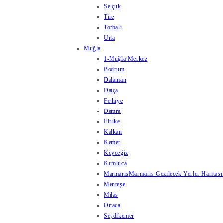
Selçuk
Tire
Torbalı
Urla
Muğla
1-Muğla Merkez
Bodrum
Dalaman
Datça
Fethiye
Demre
Finike
Kalkan
Kemer
Köyceğiz
Kumluca
Marmaris
Marmaris Gezilecek Yerler Haritası
Menteşe
Milas
Ortaca
Seydikemer