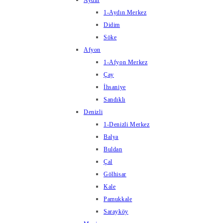
Aydın
1-Aydın Merkez
Didim
Söke
Afyon
1-Afyon Merkez
Çay
İhsaniye
Sandıklı
Denizli
1-Denizli Merkez
Balya
Buldan
Çal
Gölhisar
Kale
Pamukkale
Sarayköy