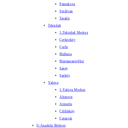
Pamukova
Serdivan
Taraklı
Tekirdağ
1-Tekirdağ Merkez
Çerkezköy
Çorlu
Malkara
Marmaraereğlisi
Saray
Şarköy
Yalova
1-Yalova Merkez
Altınova
Armutlu
Çiftlikköy
Çınarcık
İç Anadolu Bölgesi