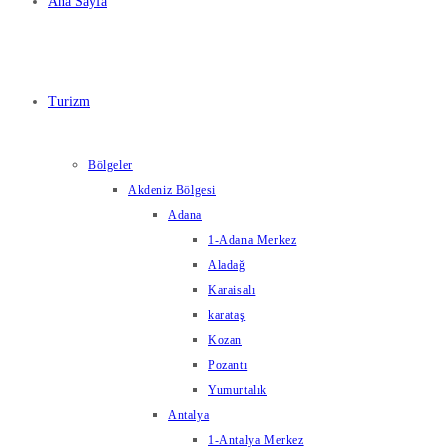
Ana Sayfa
Turizm
Bölgeler
Akdeniz Bölgesi
Adana
1-Adana Merkez
Aladağ
Karaisalı
karataş
Kozan
Pozantı
Yumurtalık
Antalya
1-Antalya Merkez