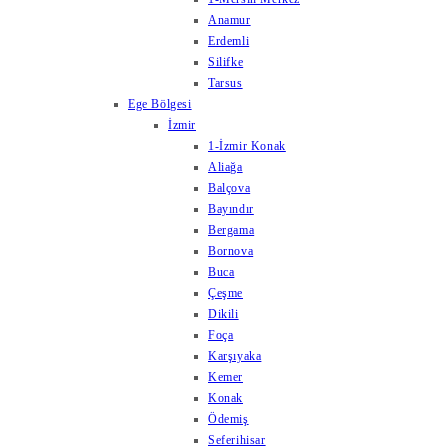
Anamur
Erdemli
Silifke
Tarsus
Ege Bölgesi
İzmir
1-İzmir Konak
Aliağa
Balçova
Bayındır
Bergama
Bornova
Buca
Çeşme
Dikili
Foça
Karşıyaka
Kemer
Konak
Ödemiş
Seferihisar