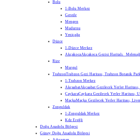
Bolu
1-Bolu Merkez
Gerede
Mengen
Mudurnu
Yeniçağa
Düzce
1-Düzce Merkez
Akçakoca
Akçakoca Gezisi Haritalı. Melenağzı
Rize
Murgul
Trabzon
Trabzon Gezi Haritası, Trabzon Botanik Park
1-Trabzon Merkez
Akçaabat
Akçaabat Gezilecek Yerler Haritası, 
Çaykara
Çaykara Gezilecek Yerler Haritası, U
Maçka
Maçka Gezilecek Yerler Haritası, Live
Zonguldak
1-Zonguldak Merkez
Kdz Ereğli
Doğu Anadolu Bölgesi
Güney Doğu Anadolu Bölgesi
Adıyaman