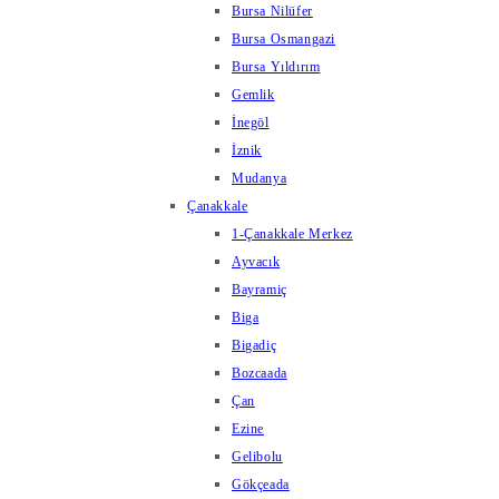
Bursa Nilüfer
Bursa Osmangazi
Bursa Yıldırım
Gemlik
İnegöl
İznik
Mudanya
Çanakkale
1-Çanakkale Merkez
Ayvacık
Bayramiç
Biga
Bigadiç
Bozcaada
Çan
Ezine
Gelibolu
Gökçeada