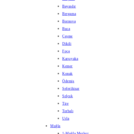
Bayındır
Bergama
Bornova
Buca
Çeşme
Dikili
Foça
Karşıyaka
Kemer
Konak
Ödemiş
Seferihisar
Selçuk
Tire
Torbalı
Urla
Muğla
1-Muğla Merkez