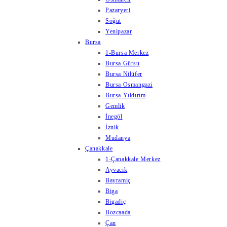
Pazaryeri
Söğüt
Yenipazar
Bursa
1-Bursa Merkez
Bursa Gürsu
Bursa Nilüfer
Bursa Osmangazi
Bursa Yıldırım
Gemlik
İnegöl
İznik
Mudanya
Çanakkale
1-Çanakkale Merkez
Ayvacık
Bayramiç
Biga
Bigadiç
Bozcaada
Çan