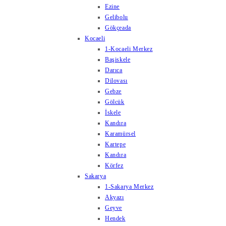
Ezine
Gelibolu
Gökçeada
Kocaeli
1-Kocaeli Merkez
Başiskele
Darıca
Dilovası
Gebze
Gölcük
İskele
Kandıra
Karamürsel
Kartepe
Kandıra
Körfez
Sakarya
1-Sakarya Merkez
Akyazı
Geyve
Hendek