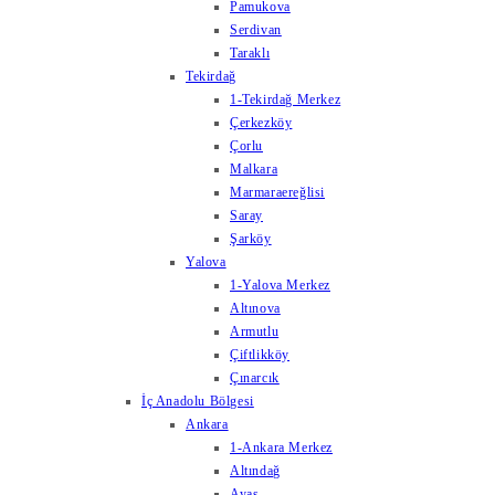
Pamukova
Serdivan
Taraklı
Tekirdağ
1-Tekirdağ Merkez
Çerkezköy
Çorlu
Malkara
Marmaraereğlisi
Saray
Şarköy
Yalova
1-Yalova Merkez
Altınova
Armutlu
Çiftlikköy
Çınarcık
İç Anadolu Bölgesi
Ankara
1-Ankara Merkez
Altındağ
Ayaş