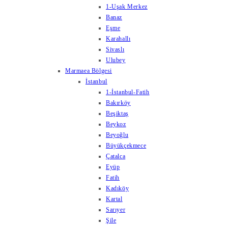
1-Uşak Merkez
Banaz
Eşme
Karahallı
Sivaslı
Ulubey
Marmaea Bölgesi
İstanbul
1-İstanbul-Fatih
Bakırköy
Beşiktaş
Beykoz
Beyoğlu
Büyükçekmece
Çatalca
Eyüp
Fatih
Kadıköy
Kartal
Sarıyer
Şile