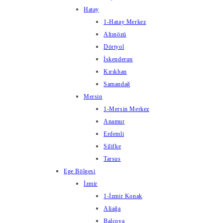
Hatay
1-Hatay Merkez
Altınözü
Dörtyol
İskenderun
Kırıkhan
Samandağ
Mersin
1-Mersin Merkez
Anamur
Erdemli
Silifke
Tarsus
Ege Bölgesi
İzmir
1-İzmir Konak
Aliağa
Balçova