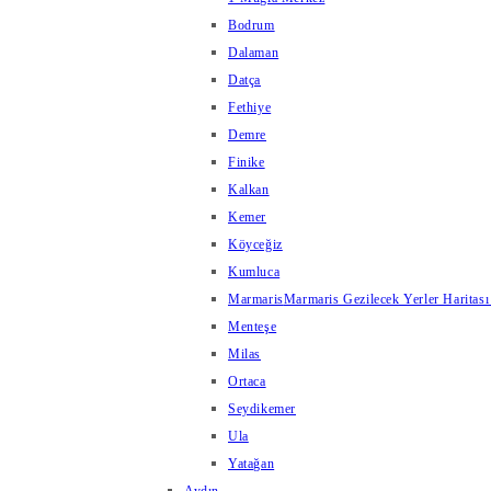
Bodrum
Dalaman
Datça
Fethiye
Demre
Finike
Kalkan
Kemer
Köyceğiz
Kumluca
Marmaris
Marmaris Gezilecek Yerler Haritası
Menteşe
Milas
Ortaca
Seydikemer
Ula
Yatağan