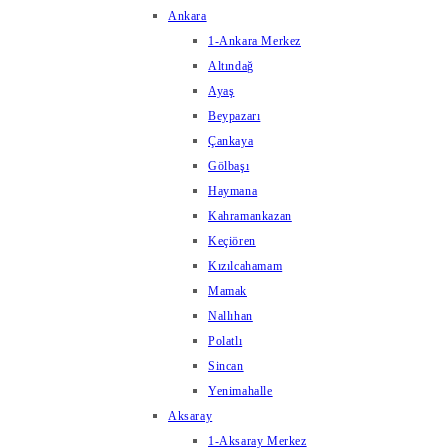
Ankara
1-Ankara Merkez
Altındağ
Ayaş
Beypazarı
Çankaya
Gölbaşı
Haymana
Kahramankazan
Keçiören
Kızılcahamam
Mamak
Nallıhan
Polatlı
Sincan
Yenimahalle
Aksaray
1-Aksaray Merkez