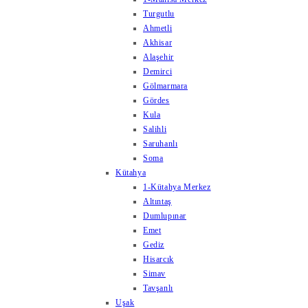
Turgutlu
Ahmetli
Akhisar
Alaşehir
Demirci
Gölmarmara
Gördes
Kula
Salihli
Saruhanlı
Soma
Kütahya
1-Kütahya Merkez
Altıntaş
Dumlupınar
Emet
Gediz
Hisarcık
Simav
Tavşanlı
Uşak