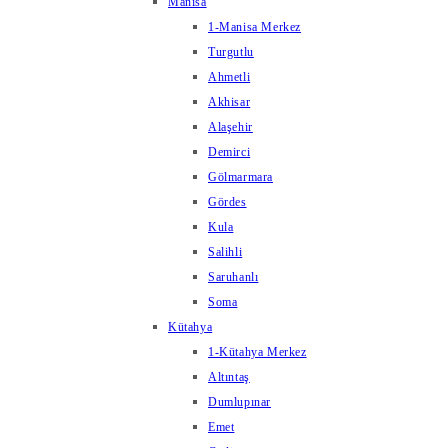
Manisa
1-Manisa Merkez
Turgutlu
Ahmetli
Akhisar
Alaşehir
Demirci
Gölmarmara
Gördes
Kula
Salihli
Saruhanlı
Soma
Kütahya
1-Kütahya Merkez
Altıntaş
Dumlupınar
Emet