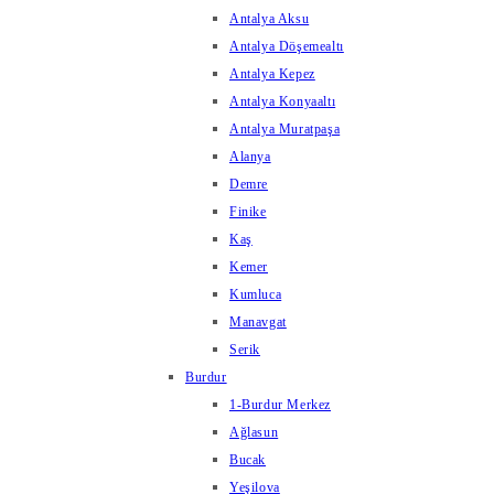
Antalya Aksu
Antalya Döşemealtı
Antalya Kepez
Antalya Konyaaltı
Antalya Muratpaşa
Alanya
Demre
Finike
Kaş
Kemer
Kumluca
Manavgat
Serik
Burdur
1-Burdur Merkez
Ağlasun
Bucak
Yeşilova