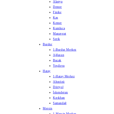
Alanya
Demre
Finike
Kaş
Kemer
Kumluca
Manavgat
Serik
Burdur
1-Burdur Merkez
Ağlasun
Bucak
Yeşilova
Hatay
1-Hatay Merkez
Altınözü
Dörtyol
İskenderun
Kırıkhan
Samandağ
Mersin
1-Mersin Merkez