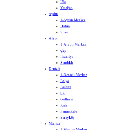
Ula
Yatağan
Aydın
1-Aydın Merkez
Didim
Söke
Afyon
1-Afyon Merkez
Çay
İhsaniye
Sandıklı
Denizli
1-Denizli Merkez
Balya
Buldan
Çal
Gölhisar
Kale
Pamukkale
Sarayköy
Manisa
1-Manisa Merkez