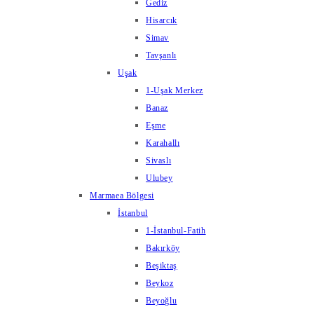
Gediz
Hisarcık
Simav
Tavşanlı
Uşak
1-Uşak Merkez
Banaz
Eşme
Karahallı
Sivaslı
Ulubey
Marmaea Bölgesi
İstanbul
1-İstanbul-Fatih
Bakırköy
Beşiktaş
Beykoz
Beyoğlu