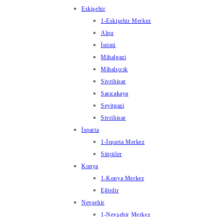
Eskişehir
1-Eskişehir Merkez
Alpu
İnönü
Mihalgazi
Mihalıçcık
Sivrihisar
Sarıcakaya
Seyitgazi
Sivrihisar
İsparta
1-İsparta Merkez
Sütçüler
Konya
1-Konya Merkez
Eğirdir
Nevşehir
1-Nevşehir Merkez