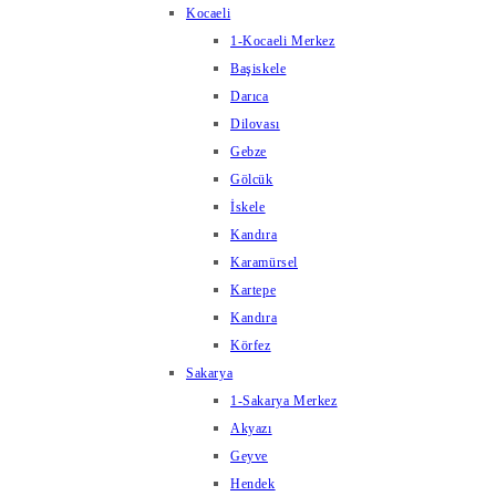
Kocaeli
1-Kocaeli Merkez
Başiskele
Darıca
Dilovası
Gebze
Gölcük
İskele
Kandıra
Karamürsel
Kartepe
Kandıra
Körfez
Sakarya
1-Sakarya Merkez
Akyazı
Geyve
Hendek