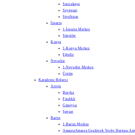
Sarıcakaya
Seyitgazi
Sivrihisar
İsparta
1-İsparta Merkez
Sütçüler
Konya
1-Konya Merkez
Eğirdir
Nevşehir
1-Nevşehir Merkez
Ürgüp
Karadeniz Bölgesi
Artvin
Borçka
Fındıklı
Güneysu
Şavşat
Bartın
1-Bartın Merkez
Amasra
Amasra Gezilecek Yerler Haritası Amas