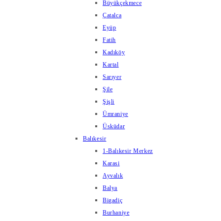
Büyükçekmece
Çatalca
Eyüp
Fatih
Kadıköy
Kartal
Sarıyer
Şile
Şişli
Ümraniye
Üsküdar
Balıkesir
1-Balıkesir Merkez
Karasi
Ayvalık
Balya
Bigadiç
Burhaniye