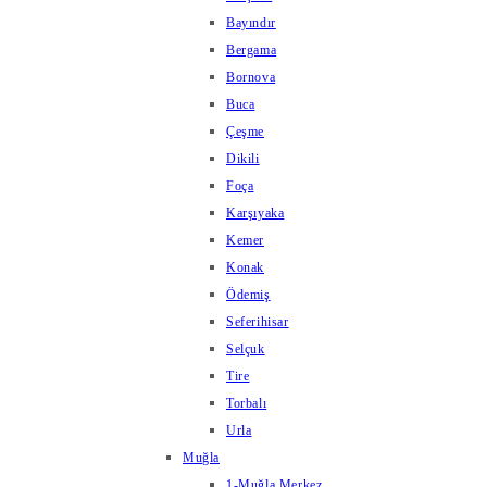
Bayındır
Bergama
Bornova
Buca
Çeşme
Dikili
Foça
Karşıyaka
Kemer
Konak
Ödemiş
Seferihisar
Selçuk
Tire
Torbalı
Urla
Muğla
1-Muğla Merkez