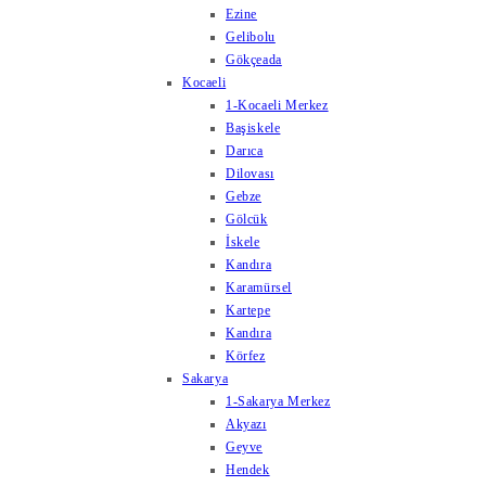
Ezine
Gelibolu
Gökçeada
Kocaeli
1-Kocaeli Merkez
Başiskele
Darıca
Dilovası
Gebze
Gölcük
İskele
Kandıra
Karamürsel
Kartepe
Kandıra
Körfez
Sakarya
1-Sakarya Merkez
Akyazı
Geyve
Hendek