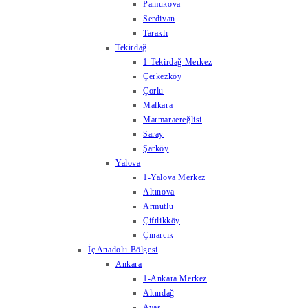
Pamukova
Serdivan
Taraklı
Tekirdağ
1-Tekirdağ Merkez
Çerkezköy
Çorlu
Malkara
Marmaraereğlisi
Saray
Şarköy
Yalova
1-Yalova Merkez
Altınova
Armutlu
Çiftlikköy
Çınarcık
İç Anadolu Bölgesi
Ankara
1-Ankara Merkez
Altındağ
Ayaş