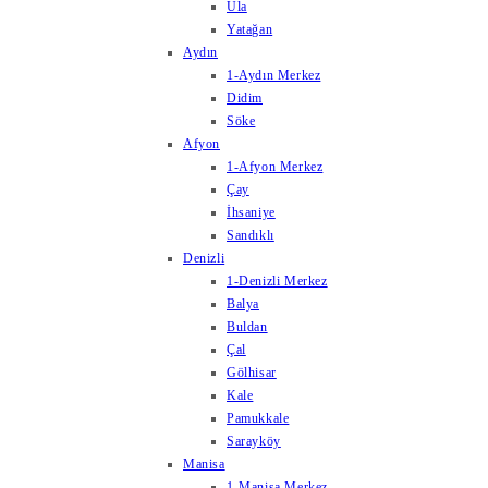
Ula
Yatağan
Aydın
1-Aydın Merkez
Didim
Söke
Afyon
1-Afyon Merkez
Çay
İhsaniye
Sandıklı
Denizli
1-Denizli Merkez
Balya
Buldan
Çal
Gölhisar
Kale
Pamukkale
Sarayköy
Manisa
1-Manisa Merkez