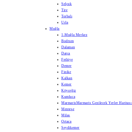
Selçuk
Tire
Torbalı
Urla
Muğla
1-Muğla Merkez
Bodrum
Dalaman
Datça
Fethiye
Demre
Finike
Kalkan
Kemer
Köyceğiz
Kumluca
Marmaris
Marmaris Gezilecek Yerler Haritası
Menteşe
Milas
Ortaca
Seydikemer