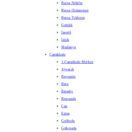
Bursa Nilüfer
Bursa Osmangazi
Bursa Yıldırım
Gemlik
İnegöl
İznik
Mudanya
Çanakkale
1-Çanakkale Merkez
Ayvacık
Bayramiç
Biga
Bigadiç
Bozcaada
Çan
Ezine
Gelibolu
Gökçeada