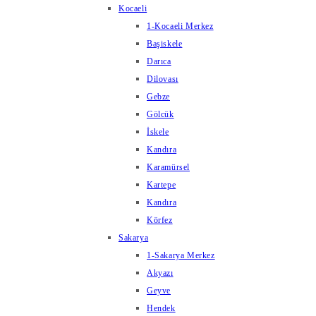
Kocaeli
1-Kocaeli Merkez
Başiskele
Darıca
Dilovası
Gebze
Gölcük
İskele
Kandıra
Karamürsel
Kartepe
Kandıra
Körfez
Sakarya
1-Sakarya Merkez
Akyazı
Geyve
Hendek