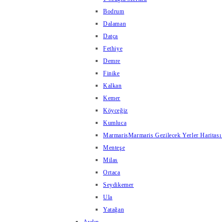
Bodrum
Dalaman
Datça
Fethiye
Demre
Finike
Kalkan
Kemer
Köyceğiz
Kumluca
Marmaris
Marmaris Gezilecek Yerler Haritası
Menteşe
Milas
Ortaca
Seydikemer
Ula
Yatağan