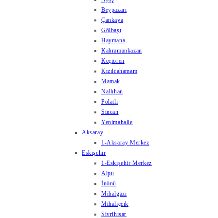
Beypazarı
Çankaya
Gölbaşı
Haymana
Kahramankazan
Keçiören
Kızılcahamam
Mamak
Nallıhan
Polatlı
Sincan
Yenimahalle
Aksaray
1-Aksaray Merkez
Eskişehir
1-Eskişehir Merkez
Alpu
İnönü
Mihalgazi
Mihalıçcık
Sivrihisar