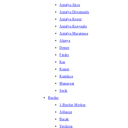
Antalya Aksu
Antalya Döşemealtı
Antalya Kepez
Antalya Konyaaltı
Antalya Muratpaşa
Alanya
Demre
Finike
Kaş
Kemer
Kumluca
Manavgat
Serik
Burdur
1-Burdur Merkez
Ağlasun
Bucak
Yeşilova