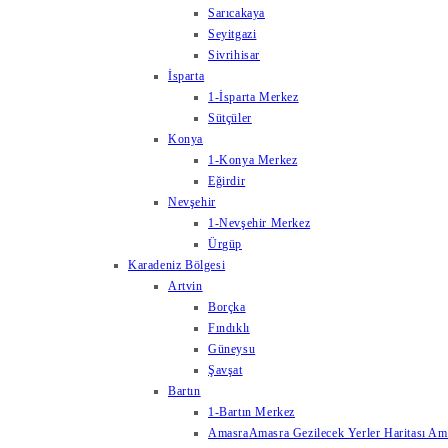
Sarıcakaya
Seyitgazi
Sivrihisar
İsparta
1-İsparta Merkez
Sütçüler
Konya
1-Konya Merkez
Eğirdir
Nevşehir
1-Nevşehir Merkez
Ürgüp
Karadeniz Bölgesi
Artvin
Borçka
Fındıklı
Güneysu
Şavşat
Bartın
1-Bartın Merkez
Amasra
Amasra Gezilecek Yerler Haritası Amas