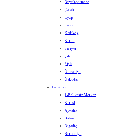
Büyükçekmece
Çatalca
Eyüp
Fatih
Kadıköy
Kartal
Sarıyer
Şile
Şişli
Ümraniye
Üsküdar
Balıkesir
1-Balıkesir Merkez
Karasi
Ayvalık
Balya
Bigadiç
Burhaniye