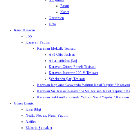
Besni
Kahta
Gaziantep
Urfa
Kamp Karavan
SSS
Karavan Yapımı
Karavan Elektrik Tesisatı
Akü Güç Tesisatı
Alternatörden Şarj
Karavan Güneş Paneli Tesisatı
Karavan İnverter 220 V Tesisatı
Şebekeden Şarj Tesisatı
Karavan Kaplama
Karavanda Yalıtım Nasıl Yapılır ? Karavan
Karavan Su Tesisatı
Karavanda Su Tesisatı Nasıl Yapılır ? K
Karavan Yalıtımı
Karavanda Yalıtım Nasıl Yapılır ? Karavan y
Güneş Enerjisi
Kısa Bilgi
Nedir, Neden. Nasıl Yapılır
Aküler
Elektrik Şemaları