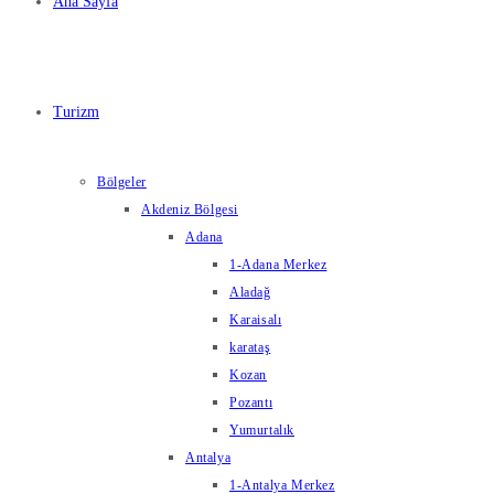
Ana Sayfa
Turizm
Bölgeler
Akdeniz Bölgesi
Adana
1-Adana Merkez
Aladağ
Karaisalı
karataş
Kozan
Pozantı
Yumurtalık
Antalya
1-Antalya Merkez