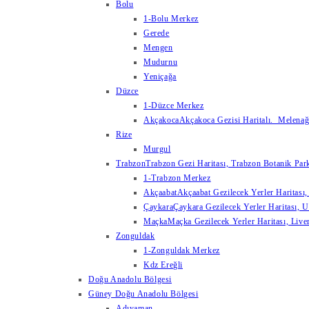
Bolu
1-Bolu Merkez
Gerede
Mengen
Mudurnu
Yeniçağa
Düzce
1-Düzce Merkez
Akçakoca
Akçakoca Gezisi Haritalı. Melenağzı
Rize
Murgul
Trabzon
Trabzon Gezi Haritası, Trabzon Botanik Park
1-Trabzon Merkez
Akçaabat
Akçaabat Gezilecek Yerler Haritası, 
Çaykara
Çaykara Gezilecek Yerler Haritası, U
Maçka
Maçka Gezilecek Yerler Haritası, Live
Zonguldak
1-Zonguldak Merkez
Kdz Ereğli
Doğu Anadolu Bölgesi
Güney Doğu Anadolu Bölgesi
Adıyaman