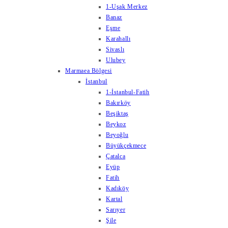
1-Uşak Merkez
Banaz
Eşme
Karahallı
Sivaslı
Ulubey
Marmaea Bölgesi
İstanbul
1-İstanbul-Fatih
Bakırköy
Beşiktaş
Beykoz
Beyoğlu
Büyükçekmece
Çatalca
Eyüp
Fatih
Kadıköy
Kartal
Sarıyer
Şile