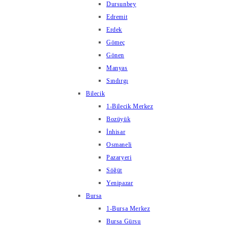
Dursunbey
Edremit
Erdek
Gömeç
Gönen
Manyas
Sındırgı
Bilecik
1-Bilecik Merkez
Bozüyük
İnhisar
Osmaneli
Pazaryeri
Söğüt
Yenipazar
Bursa
1-Bursa Merkez
Bursa Gürsu