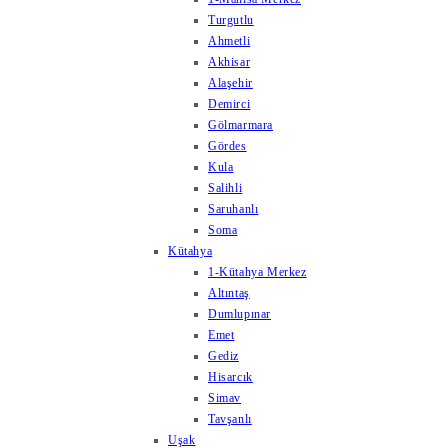
Turgutlu
Ahmetli
Akhisar
Alaşehir
Demirci
Gölmarmara
Gördes
Kula
Salihli
Saruhanlı
Soma
Kütahya
1-Kütahya Merkez
Altıntaş
Dumlupınar
Emet
Gediz
Hisarcık
Simav
Tavşanlı
Uşak