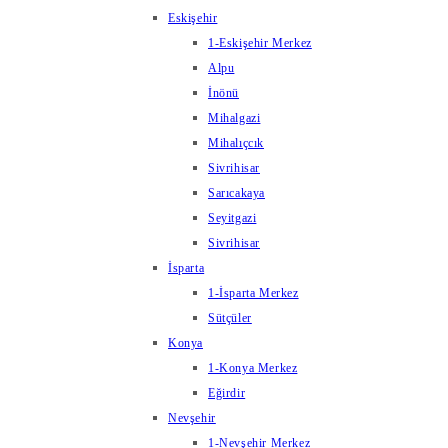
Eskişehir
1-Eskişehir Merkez
Alpu
İnönü
Mihalgazi
Mihalıçcık
Sivrihisar
Sarıcakaya
Seyitgazi
Sivrihisar
İsparta
1-İsparta Merkez
Sütçüler
Konya
1-Konya Merkez
Eğirdir
Nevşehir
1-Nevşehir Merkez