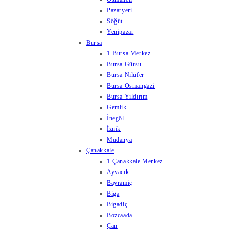
Pazaryeri
Söğüt
Yenipazar
Bursa
1-Bursa Merkez
Bursa Gürsu
Bursa Nilüfer
Bursa Osmangazi
Bursa Yıldırım
Gemlik
İnegöl
İznik
Mudanya
Çanakkale
1-Çanakkale Merkez
Ayvacık
Bayramiç
Biga
Bigadiç
Bozcaada
Çan