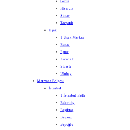
Gediz
Hisarcık
Simav
Tavşanlı
Uşak
1-Uşak Merkez
Banaz
Eşme
Karahallı
Sivaslı
Ulubey
Marmaea Bölgesi
İstanbul
1-İstanbul-Fatih
Bakırköy
Beşiktaş
Beykoz
Beyoğlu