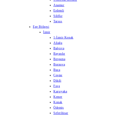
Anamur
Erdemli
Silifke
Tarsus
Ege Bölgesi
İzmir
1-İzmir Konak
Aliağa
Balçova
Bayındır
Bergama
Bornova
Buca
Çeşme
Dikili
Foça
Karşıyaka
Kemer
Konak
Ödemiş
Seferihisar