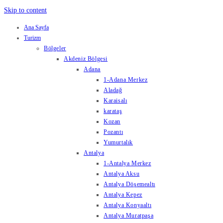
Skip to content
Ana Sayfa
Turizm
Bölgeler
Akdeniz Bölgesi
Adana
1-Adana Merkez
Aladağ
Karaisalı
karataş
Kozan
Pozantı
Yumurtalık
Antalya
1-Antalya Merkez
Antalya Aksu
Antalya Döşemealtı
Antalya Kepez
Antalya Konyaaltı
Antalya Muratpaşa