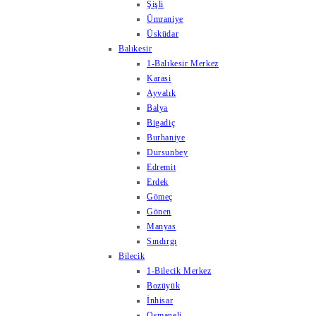
Şişli
Ümraniye
Üsküdar
Balıkesir
1-Balıkesir Merkez
Karasi
Ayvalık
Balya
Bigadiç
Burhaniye
Dursunbey
Edremit
Erdek
Gömeç
Gönen
Manyas
Sındırgı
Bilecik
1-Bilecik Merkez
Bozüyük
İnhisar
Osmaneli