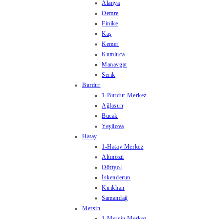
Alanya
Demre
Finike
Kaş
Kemer
Kumluca
Manavgat
Serik
Burdur
1-Burdur Merkez
Ağlasun
Bucak
Yeşilova
Hatay
1-Hatay Merkez
Altınözü
Dörtyol
İskenderun
Kırıkhan
Samandağ
Mersin
1-Mersin Merkez