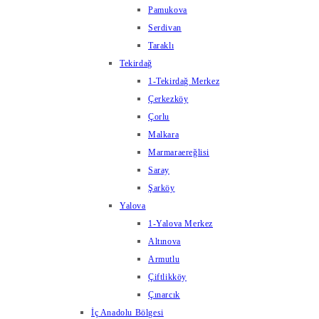
Pamukova
Serdivan
Taraklı
Tekirdağ
1-Tekirdağ Merkez
Çerkezköy
Çorlu
Malkara
Marmaraereğlisi
Saray
Şarköy
Yalova
1-Yalova Merkez
Altınova
Armutlu
Çiftlikköy
Çınarcık
İç Anadolu Bölgesi