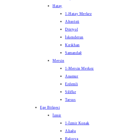
Hatay
1-Hatay Merkez
Altınözü
Dörtyol
İskenderun
Kırıkhan
Samandağ
Mersin
1-Mersin Merkez
Anamur
Erdemli
Silifke
Tarsus
Ege Bölgesi
İzmir
1-İzmir Konak
Aliağa
Balçova