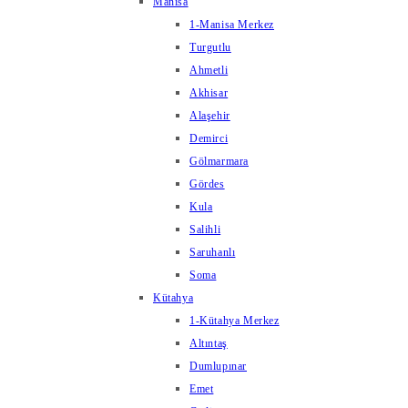
Manisa
1-Manisa Merkez
Turgutlu
Ahmetli
Akhisar
Alaşehir
Demirci
Gölmarmara
Gördes
Kula
Salihli
Saruhanlı
Soma
Kütahya
1-Kütahya Merkez
Altıntaş
Dumlupınar
Emet