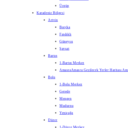
Ürgüp
Karadeniz Bölgesi
Artvin
Borçka
Fındıklı
Güneysu
Şavşat
Bartın
1-Bartın Merkez
Amasra
Amasra Gezilecek Yerler Haritası Amas
Bolu
1-Bolu Merkez
Gerede
Mengen
Mudurnu
Yeniçağa
Düzce
1-Düzce Merkez