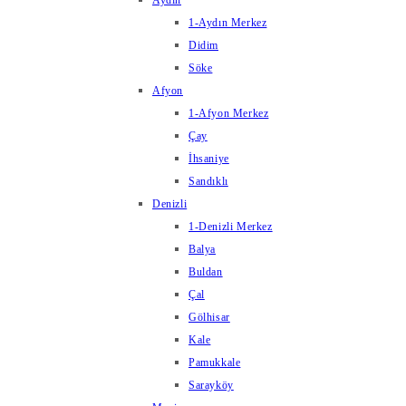
Aydın
1-Aydın Merkez
Didim
Söke
Afyon
1-Afyon Merkez
Çay
İhsaniye
Sandıklı
Denizli
1-Denizli Merkez
Balya
Buldan
Çal
Gölhisar
Kale
Pamukkale
Sarayköy