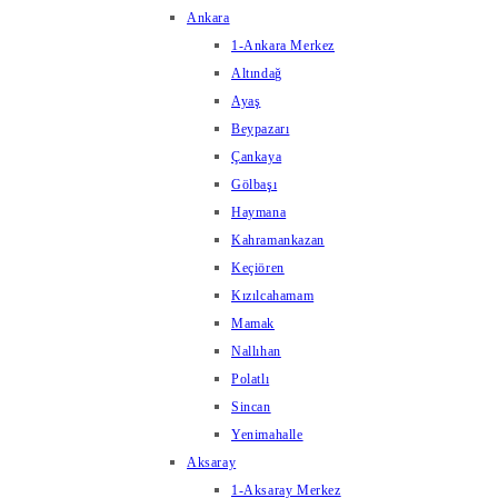
Ankara
1-Ankara Merkez
Altındağ
Ayaş
Beypazarı
Çankaya
Gölbaşı
Haymana
Kahramankazan
Keçiören
Kızılcahamam
Mamak
Nallıhan
Polatlı
Sincan
Yenimahalle
Aksaray
1-Aksaray Merkez