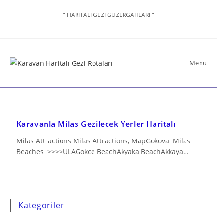
Skip
" HARİTALI GEZİ GÜZERGAHLARI "
to
content
Menu
Karavanla Milas Gezilecek Yerler Haritalı
Milas Attractions Milas Attractions, MapGokova Milas
Beaches >>>>ULAGokce BeachAkyaka BeachAkkaya…
Kategoriler