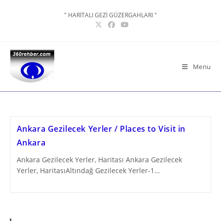
Skip
" HARİTALI GEZİ GÜZERGAHLARI "
to
content
Menu
Ankara Gezilecek Yerler / Places to Visit in
Ankara
Ankara Gezilecek Yerler, Haritası Ankara Gezilecek
Yerler, HaritasıAltındağ Gezilecek Yerler-1…