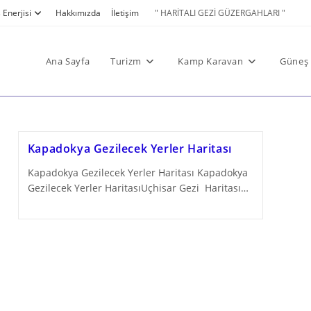
Enerjisi
Hakkımızda
İletişim
" HARİTALI GEZİ GÜZERGAHLARI "
Ana Sayfa
Turizm
Kamp Karavan
Güneş 
Kapadokya Gezilecek Yerler Haritası
Kapadokya Gezilecek Yerler Haritası Kapadokya
Gezilecek Yerler HaritasıUçhisar Gezi Haritası…