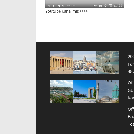
Youtube Kanalımız >>>
>
200
Pan
48v
Off
Gün
Ka
Off
Bağ
Te