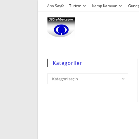
Skip
Ana Sayfa
Turizm
Kamp Karavan
Güneş 
to
content
Kategoriler
Kategoriler
Kategori seçin