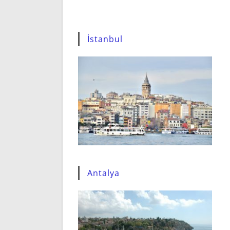
İstanbul
Antalya