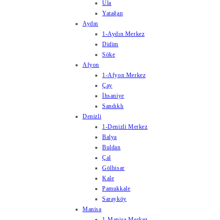
Ula
Yatağan
Aydın
1-Aydın Merkez
Didim
Söke
Afyon
1-Afyon Merkez
Çay
İhsaniye
Sandıklı
Denizli
1-Denizli Merkez
Balya
Buldan
Çal
Gölhisar
Kale
Pamukkale
Sarayköy
Manisa
1-Manisa Merkez