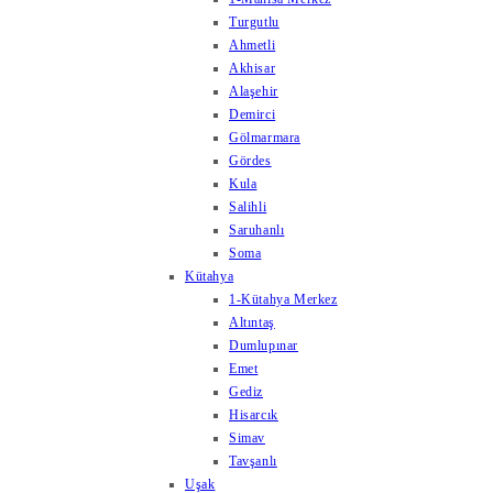
Turgutlu
Ahmetli
Akhisar
Alaşehir
Demirci
Gölmarmara
Gördes
Kula
Salihli
Saruhanlı
Soma
Kütahya
1-Kütahya Merkez
Altıntaş
Dumlupınar
Emet
Gediz
Hisarcık
Simav
Tavşanlı
Uşak