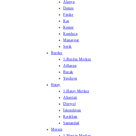
Alanya
Demre
Finike
Kaş
Kemer
Kumluca
Manavgat
Serik
Burdur
1-Burdur Merkez
Ağlasun
Bucak
Yeşilova
Hatay
1-Hatay Merkez
Altınözü
Dörtyol
İskenderun
Kırıkhan
Samandağ
Mersin
1-Mersin Merkez