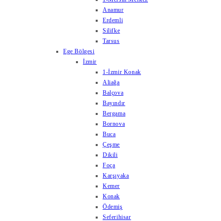
Anamur
Erdemli
Silifke
Tarsus
Ege Bölgesi
İzmir
1-İzmir Konak
Aliağa
Balçova
Bayındır
Bergama
Bornova
Buca
Çeşme
Dikili
Foça
Karşıyaka
Kemer
Konak
Ödemiş
Seferihisar