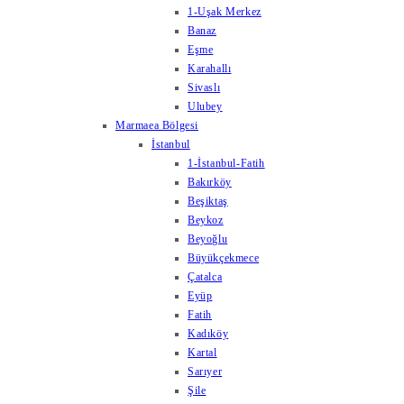
1-Uşak Merkez
Banaz
Eşme
Karahallı
Sivaslı
Ulubey
Marmaea Bölgesi
İstanbul
1-İstanbul-Fatih
Bakırköy
Beşiktaş
Beykoz
Beyoğlu
Büyükçekmece
Çatalca
Eyüp
Fatih
Kadıköy
Kartal
Sarıyer
Şile