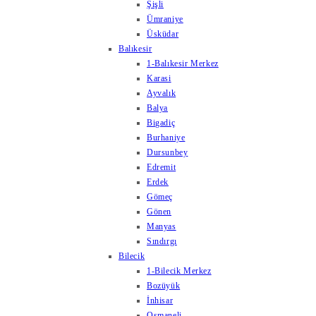
Şişli
Ümraniye
Üsküdar
Balıkesir
1-Balıkesir Merkez
Karasi
Ayvalık
Balya
Bigadiç
Burhaniye
Dursunbey
Edremit
Erdek
Gömeç
Gönen
Manyas
Sındırgı
Bilecik
1-Bilecik Merkez
Bozüyük
İnhisar
Osmaneli