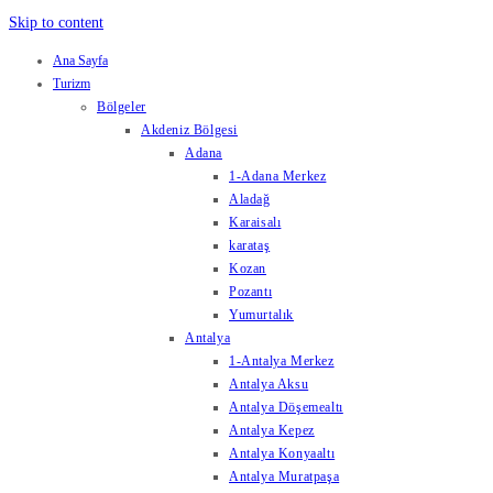
Skip to content
Ana Sayfa
Turizm
Bölgeler
Akdeniz Bölgesi
Adana
1-Adana Merkez
Aladağ
Karaisalı
karataş
Kozan
Pozantı
Yumurtalık
Antalya
1-Antalya Merkez
Antalya Aksu
Antalya Döşemealtı
Antalya Kepez
Antalya Konyaaltı
Antalya Muratpaşa