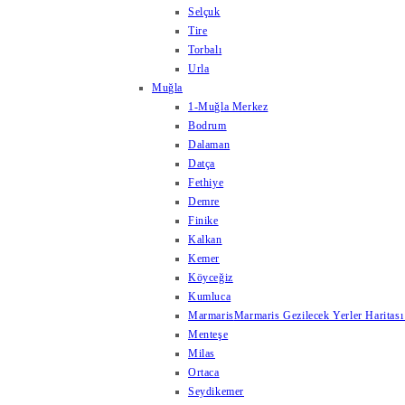
Selçuk
Tire
Torbalı
Urla
Muğla
1-Muğla Merkez
Bodrum
Dalaman
Datça
Fethiye
Demre
Finike
Kalkan
Kemer
Köyceğiz
Kumluca
Marmaris
Marmaris Gezilecek Yerler Haritası
Menteşe
Milas
Ortaca
Seydikemer