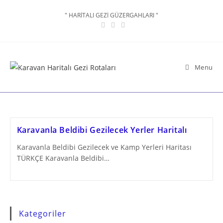
Skip
" HARİTALI GEZİ GÜZERGAHLARI "
to
content
Menu
Karavanla Beldibi Gezilecek Yerler Haritalı
Karavanla Beldibi Gezilecek ve Kamp Yerleri Haritası
TÜRKÇE Karavanla Beldibi…
Kategoriler