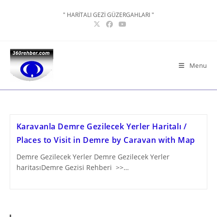
Skip
" HARİTALI GEZİ GÜZERGAHLARI "
to
content
Menu
Karavanla Demre Gezilecek Yerler Haritalı /
Places to Visit in Demre by Caravan with Map
Demre Gezilecek Yerler Demre Gezilecek Yerler
haritasıDemre Gezisi Rehberi >>…