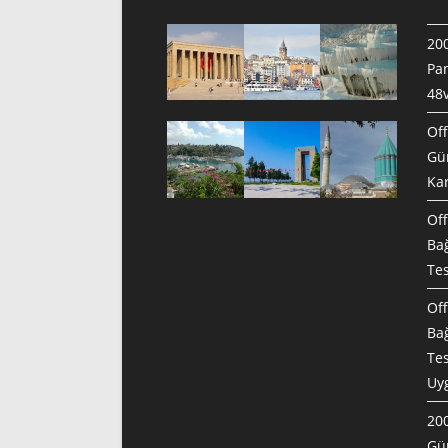
200
Pan
48v
Off
Gün
Ka
Off
Bağ
Te
Of
Bağ
Tes
Uy
200
Gün