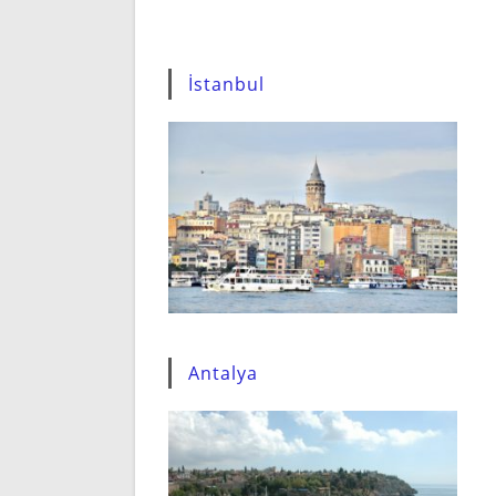
İstanbul
Antalya