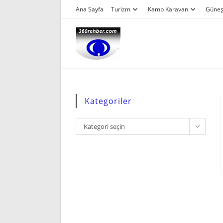
Skip
Ana Sayfa
Turizm
Kamp Karavan
Güneş 
to
content
Kategoriler
Kategoriler
Kategori seçin