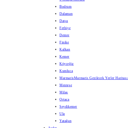
Bodrum
Dalaman
Datça
Fethiye
Demre
Finike
Kalkan
Kemer
Köyceğiz
Kumluca
Marmaris
Marmaris Gezilecek Yerler Haritası
Menteşe
Milas
Ortaca
Seydikemer
Ula
Yatağan