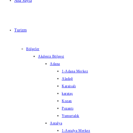
Ana Sayfa
Turizm
Bölgeler
Akdeniz Bölgesi
Adana
1-Adana Merkez
Aladağ
Karaisalı
karataş
Kozan
Pozantı
Yumurtalık
Antalya
1-Antalya Merkez