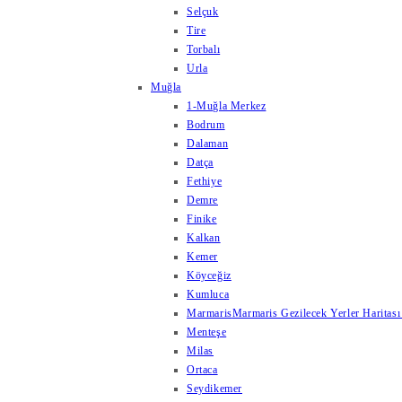
Selçuk
Tire
Torbalı
Urla
Muğla
1-Muğla Merkez
Bodrum
Dalaman
Datça
Fethiye
Demre
Finike
Kalkan
Kemer
Köyceğiz
Kumluca
Marmaris
Marmaris Gezilecek Yerler Haritası
Menteşe
Milas
Ortaca
Seydikemer