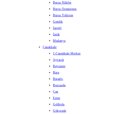
Bursa Nilüfer
Bursa Osmangazi
Bursa Yıldırım
Gemlik
İnegöl
İznik
Mudanya
Çanakkale
1-Çanakkale Merkez
Ayvacık
Bayramiç
Biga
Bigadiç
Bozcaada
Çan
Ezine
Gelibolu
Gökçeada