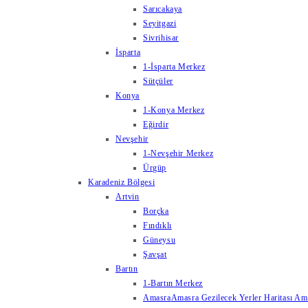
Sarıcakaya
Seyitgazi
Sivrihisar
İsparta
1-İsparta Merkez
Sütçüler
Konya
1-Konya Merkez
Eğirdir
Nevşehir
1-Nevşehir Merkez
Ürgüp
Karadeniz Bölgesi
Artvin
Borçka
Fındıklı
Güneysu
Şavşat
Bartın
1-Bartın Merkez
Amasra
Amasra Gezilecek Yerler Haritası Amas