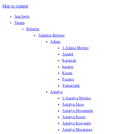
Skip to content
Ana Sayfa
Turizm
Bölgeler
Akdeniz Bölgesi
Adana
1-Adana Merkez
Aladağ
Karaisalı
karataş
Kozan
Pozantı
Yumurtalık
Antalya
1-Antalya Merkez
Antalya Aksu
Antalya Döşemealtı
Antalya Kepez
Antalya Konyaaltı
Antalya Muratpaşa