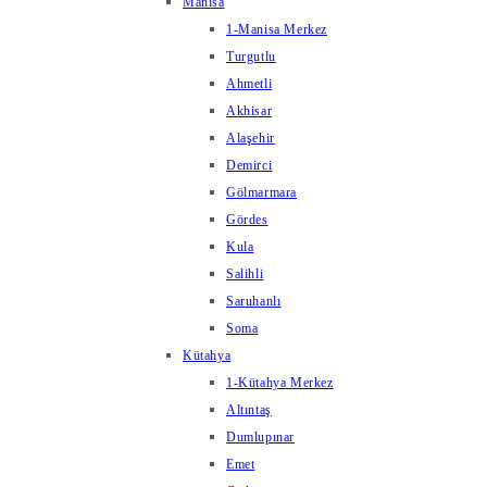
Manisa
1-Manisa Merkez
Turgutlu
Ahmetli
Akhisar
Alaşehir
Demirci
Gölmarmara
Gördes
Kula
Salihli
Saruhanlı
Soma
Kütahya
1-Kütahya Merkez
Altıntaş
Dumlupınar
Emet