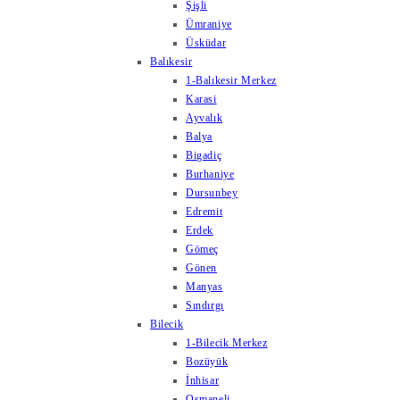
Şişli
Ümraniye
Üsküdar
Balıkesir
1-Balıkesir Merkez
Karasi
Ayvalık
Balya
Bigadiç
Burhaniye
Dursunbey
Edremit
Erdek
Gömeç
Gönen
Manyas
Sındırgı
Bilecik
1-Bilecik Merkez
Bozüyük
İnhisar
Osmaneli