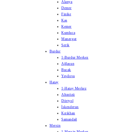
Alanya
Demre
Finike
Kaş
Kemer
Kumluca
Manavgat
Serik
Burdur
1-Burdur Merkez
Ağlasun
Bucak
Yeşilova
Hatay
1-Hatay Merkez
Altınözü
Dörtyol
İskenderun
Kırıkhan
Samandağ
Mersin
1-Mersin Merkez