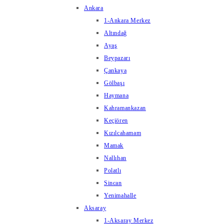
Ankara
1-Ankara Merkez
Altındağ
Ayaş
Beypazarı
Çankaya
Gölbaşı
Haymana
Kahramankazan
Keçiören
Kızılcahamam
Mamak
Nallıhan
Polatlı
Sincan
Yenimahalle
Aksaray
1-Aksaray Merkez