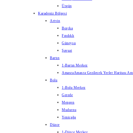
Ürgüp
Karadeniz Bölgesi
Artvin
Borçka
Fındıklı
Güneysu
Şavşat
Bartın
1-Bartın Merkez
Amasra
Amasra Gezilecek Yerler Haritası Amas
Bolu
1-Bolu Merkez
Gerede
Mengen
Mudurnu
Yeniçağa
Düzce
1-Düzce Merkez