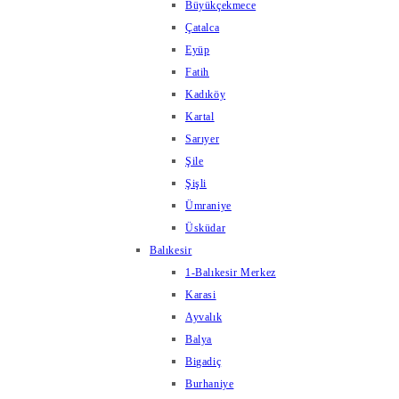
Büyükçekmece
Çatalca
Eyüp
Fatih
Kadıköy
Kartal
Sarıyer
Şile
Şişli
Ümraniye
Üsküdar
Balıkesir
1-Balıkesir Merkez
Karasi
Ayvalık
Balya
Bigadiç
Burhaniye