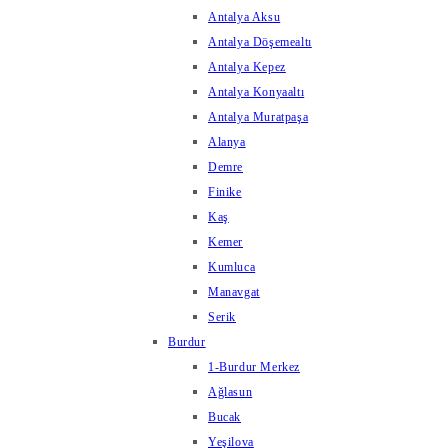
Antalya Aksu
Antalya Döşemealtı
Antalya Kepez
Antalya Konyaaltı
Antalya Muratpaşa
Alanya
Demre
Finike
Kaş
Kemer
Kumluca
Manavgat
Serik
Burdur
1-Burdur Merkez
Ağlasun
Bucak
Yeşilova