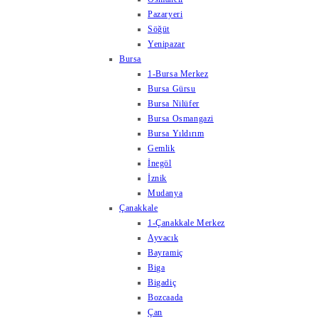
Pazaryeri
Söğüt
Yenipazar
Bursa
1-Bursa Merkez
Bursa Gürsu
Bursa Nilüfer
Bursa Osmangazi
Bursa Yıldırım
Gemlik
İnegöl
İznik
Mudanya
Çanakkale
1-Çanakkale Merkez
Ayvacık
Bayramiç
Biga
Bigadiç
Bozcaada
Çan