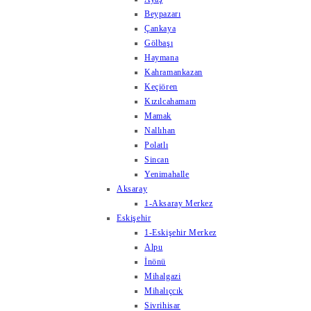
Beypazarı
Çankaya
Gölbaşı
Haymana
Kahramankazan
Keçiören
Kızılcahamam
Mamak
Nallıhan
Polatlı
Sincan
Yenimahalle
Aksaray
1-Aksaray Merkez
Eskişehir
1-Eskişehir Merkez
Alpu
İnönü
Mihalgazi
Mihalıçcık
Sivrihisar