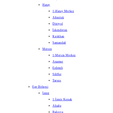
Hatay
1-Hatay Merkez
Altınözü
Dörtyol
İskenderun
Kırıkhan
Samandağ
Mersin
1-Mersin Merkez
Anamur
Erdemli
Silifke
Tarsus
Ege Bölgesi
İzmir
1-İzmir Konak
Aliağa
Balçova