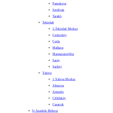
Pamukova
Serdivan
Taraklı
Tekirdağ
1-Tekirdağ Merkez
Çerkezköy
Çorlu
Malkara
Marmaraereğlisi
Saray
Şarköy
Yalova
1-Yalova Merkez
Altınova
Armutlu
Çiftlikköy
Çınarcık
İç Anadolu Bölgesi