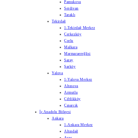
Pamukova
Serdivan
Taraklı
Tekirdağ
1-Tekirdağ Merkez
Çerkezköy
Çorlu
Malkara
Marmaraereğlisi
Saray
Şarköy
Yalova
1-Yalova Merkez
Altınova
Armutlu
Çiftlikköy
Çınarcık
İç Anadolu Bölgesi
Ankara
1-Ankara Merkez
Altındağ
Ayaş