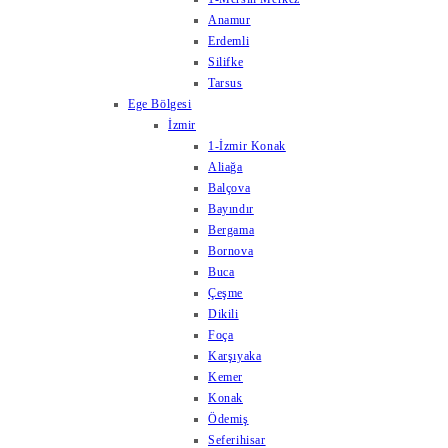
Anamur
Erdemli
Silifke
Tarsus
Ege Bölgesi
İzmir
1-İzmir Konak
Aliağa
Balçova
Bayındır
Bergama
Bornova
Buca
Çeşme
Dikili
Foça
Karşıyaka
Kemer
Konak
Ödemiş
Seferihisar