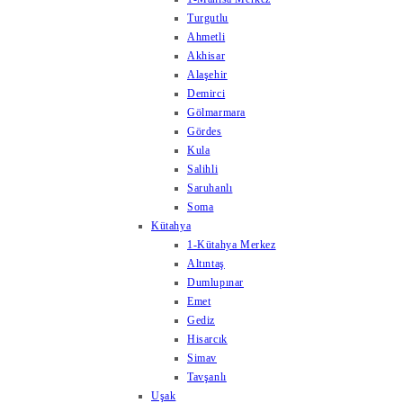
Turgutlu
Ahmetli
Akhisar
Alaşehir
Demirci
Gölmarmara
Gördes
Kula
Salihli
Saruhanlı
Soma
Kütahya
1-Kütahya Merkez
Altıntaş
Dumlupınar
Emet
Gediz
Hisarcık
Simav
Tavşanlı
Uşak