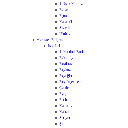
1-Uşak Merkez
Banaz
Eşme
Karahallı
Sivaslı
Ulubey
Marmaea Bölgesi
İstanbul
1-İstanbul-Fatih
Bakırköy
Beşiktaş
Beykoz
Beyoğlu
Büyükçekmece
Çatalca
Eyüp
Fatih
Kadıköy
Kartal
Sarıyer
Şile