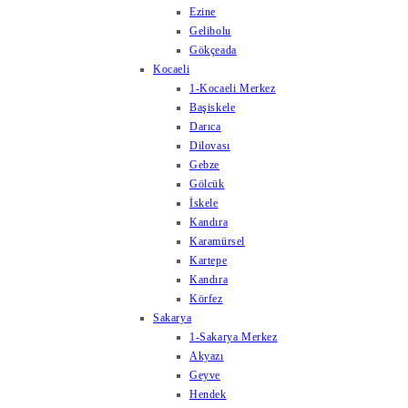
Ezine
Gelibolu
Gökçeada
Kocaeli
1-Kocaeli Merkez
Başiskele
Darıca
Dilovası
Gebze
Gölcük
İskele
Kandıra
Karamürsel
Kartepe
Kandıra
Körfez
Sakarya
1-Sakarya Merkez
Akyazı
Geyve
Hendek