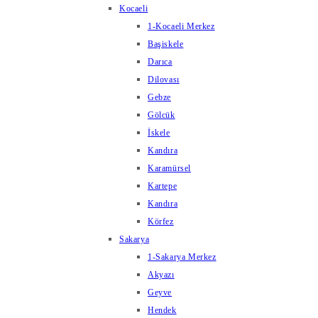
Kocaeli
1-Kocaeli Merkez
Başiskele
Darıca
Dilovası
Gebze
Gölcük
İskele
Kandıra
Karamürsel
Kartepe
Kandıra
Körfez
Sakarya
1-Sakarya Merkez
Akyazı
Geyve
Hendek