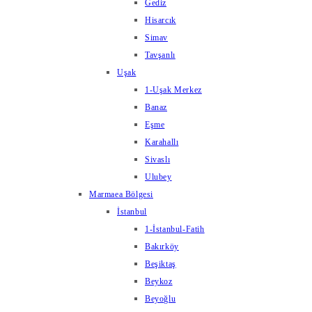
Gediz
Hisarcık
Simav
Tavşanlı
Uşak
1-Uşak Merkez
Banaz
Eşme
Karahallı
Sivaslı
Ulubey
Marmaea Bölgesi
İstanbul
1-İstanbul-Fatih
Bakırköy
Beşiktaş
Beykoz
Beyoğlu