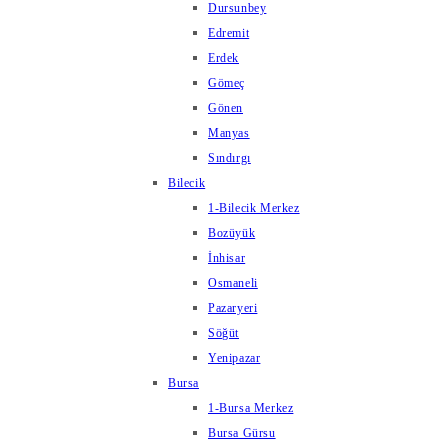
Dursunbey
Edremit
Erdek
Gömeç
Gönen
Manyas
Sındırgı
Bilecik
1-Bilecik Merkez
Bozüyük
İnhisar
Osmaneli
Pazaryeri
Söğüt
Yenipazar
Bursa
1-Bursa Merkez
Bursa Gürsu