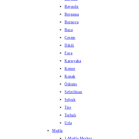
Bayındır
Bergama
Bornova
Buca
Çeşme
Dikili
Foça
Karşıyaka
Kemer
Konak
Ödemiş
Seferihisar
Selçuk
Tire
Torbalı
Urla
Muğla
1-Muğla Merkez