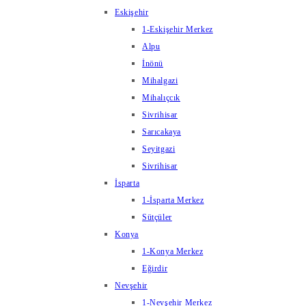
Eskişehir
1-Eskişehir Merkez
Alpu
İnönü
Mihalgazi
Mihalıçcık
Sivrihisar
Sarıcakaya
Seyitgazi
Sivrihisar
İsparta
1-İsparta Merkez
Sütçüler
Konya
1-Konya Merkez
Eğirdir
Nevşehir
1-Nevşehir Merkez