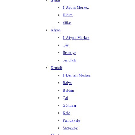
Aydın
1-Aydın Merkez
Didim
Söke
Afyon
1-Afyon Merkez
Çay
İhsaniye
Sandıklı
Denizli
1-Denizli Merkez
Balya
Buldan
Çal
Gölhisar
Kale
Pamukkale
Sarayköy