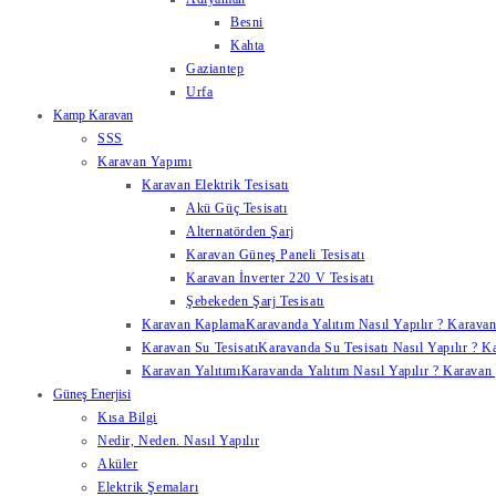
Besni
Kahta
Gaziantep
Urfa
Kamp Karavan
SSS
Karavan Yapımı
Karavan Elektrik Tesisatı
Akü Güç Tesisatı
Alternatörden Şarj
Karavan Güneş Paneli Tesisatı
Karavan İnverter 220 V Tesisatı
Şebekeden Şarj Tesisatı
Karavan Kaplama
Karavanda Yalıtım Nasıl Yapılır ? Karavan
Karavan Su Tesisatı
Karavanda Su Tesisatı Nasıl Yapılır ? K
Karavan Yalıtımı
Karavanda Yalıtım Nasıl Yapılır ? Karavan y
Güneş Enerjisi
Kısa Bilgi
Nedir, Neden. Nasıl Yapılır
Aküler
Elektrik Şemaları