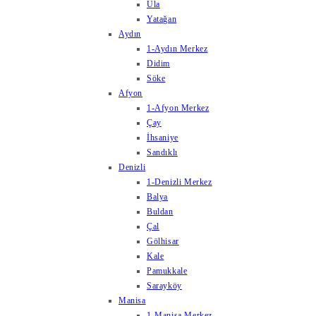
Ula
Yatağan
Aydın
1-Aydın Merkez
Didim
Söke
Afyon
1-Afyon Merkez
Çay
İhsaniye
Sandıklı
Denizli
1-Denizli Merkez
Balya
Buldan
Çal
Gölhisar
Kale
Pamukkale
Sarayköy
Manisa
1-Manisa Merkez