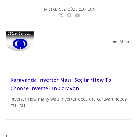
Skip
" HARİTALI GEZİ GÜZERGAHLARI "
to
content
Menu
Karavanda İnverter Nasıl Seçilir /How To
Choose Inverter In Caravan
İnverter How many watt inverter does the caravan need?
ENLISH…