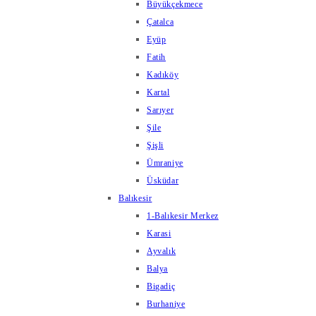
Büyükçekmece
Çatalca
Eyüp
Fatih
Kadıköy
Kartal
Sarıyer
Şile
Şişli
Ümraniye
Üsküdar
Balıkesir
1-Balıkesir Merkez
Karasi
Ayvalık
Balya
Bigadiç
Burhaniye