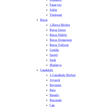
Pazaryeri
Söğüt
Yenipazar
Bursa
1-Bursa Merkez
Bursa Gürsu
Bursa Nilüfer
Bursa Osmangazi
Bursa Yıldırım
Gemlik
İnegöl
İznik
Mudanya
Çanakkale
1-Çanakkale Merkez
Ayvacık
Bayramiç
Biga
Bigadiç
Bozcaada
Çan