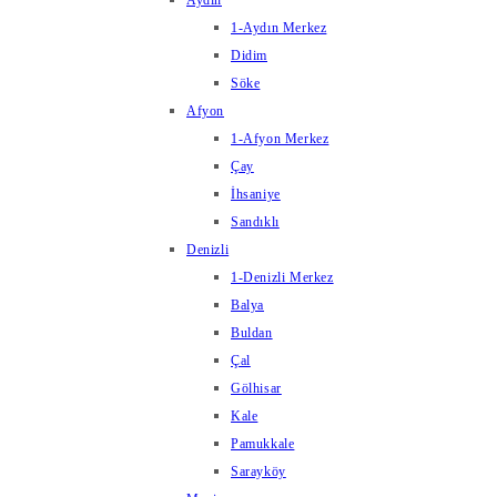
Aydın
1-Aydın Merkez
Didim
Söke
Afyon
1-Afyon Merkez
Çay
İhsaniye
Sandıklı
Denizli
1-Denizli Merkez
Balya
Buldan
Çal
Gölhisar
Kale
Pamukkale
Sarayköy