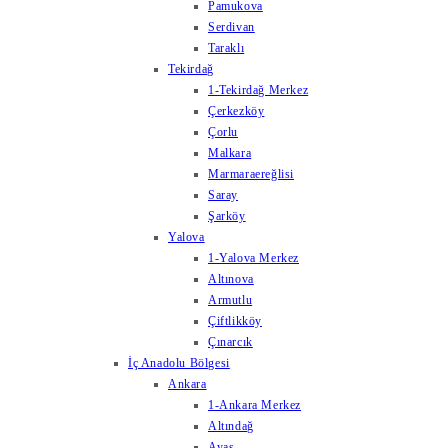
Pamukova
Serdivan
Taraklı
Tekirdağ
1-Tekirdağ Merkez
Çerkezköy
Çorlu
Malkara
Marmaraereğlisi
Saray
Şarköy
Yalova
1-Yalova Merkez
Altınova
Armutlu
Çiftlikköy
Çınarcık
İç Anadolu Bölgesi
Ankara
1-Ankara Merkez
Altındağ
Ayaş