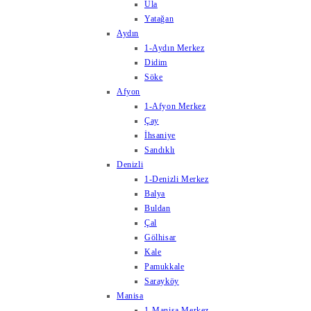
Ula
Yatağan
Aydın
1-Aydın Merkez
Didim
Söke
Afyon
1-Afyon Merkez
Çay
İhsaniye
Sandıklı
Denizli
1-Denizli Merkez
Balya
Buldan
Çal
Gölhisar
Kale
Pamukkale
Sarayköy
Manisa
1-Manisa Merkez