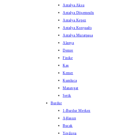
Antalya Aksu
Antalya Döşemealtı
Antalya Kepez
Antalya Konyaaltı
Antalya Muratpaşa
Alanya
Demre
Finike
Kaş
Kemer
Kumluca
Manavgat
Serik
Burdur
1-Burdur Merkez
Ağlasun
Bucak
Yeşilova