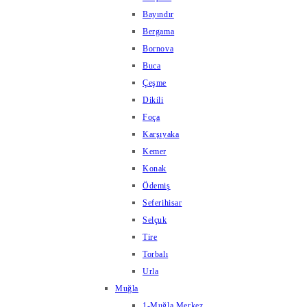
Bayındır
Bergama
Bornova
Buca
Çeşme
Dikili
Foça
Karşıyaka
Kemer
Konak
Ödemiş
Seferihisar
Selçuk
Tire
Torbalı
Urla
Muğla
1-Muğla Merkez