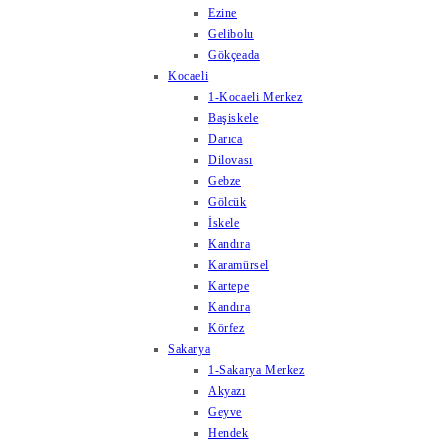
Ezine
Gelibolu
Gökçeada
Kocaeli
1-Kocaeli Merkez
Başiskele
Darıca
Dilovası
Gebze
Gölcük
İskele
Kandıra
Karamürsel
Kartepe
Kandıra
Körfez
Sakarya
1-Sakarya Merkez
Akyazı
Geyve
Hendek