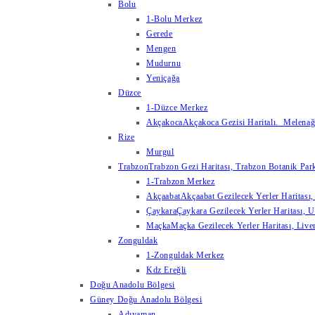
Bolu
1-Bolu Merkez
Gerede
Mengen
Mudurnu
Yeniçağa
Düzce
1-Düzce Merkez
Akçakoca
Akçakoca Gezisi Haritalı. Melenağzı
Rize
Murgul
Trabzon
Trabzon Gezi Haritası, Trabzon Botanik Park
1-Trabzon Merkez
Akçaabat
Akçaabat Gezilecek Yerler Haritası, 
Çaykara
Çaykara Gezilecek Yerler Haritası, U
Maçka
Maçka Gezilecek Yerler Haritası, Live
Zonguldak
1-Zonguldak Merkez
Kdz Ereğli
Doğu Anadolu Bölgesi
Güney Doğu Anadolu Bölgesi
Adıyaman