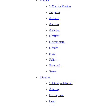
Manisa
1-Manisa Merkez
Turgutlu
Ahmetli
Akhisar
Alaşehir
Demirci
Gölmarmara
Gördes
Kula
Salihli
Saruhanlı
Soma
Kütahya
1-Kütahya Merkez
Altıntaş
Dumlupınar
Emet