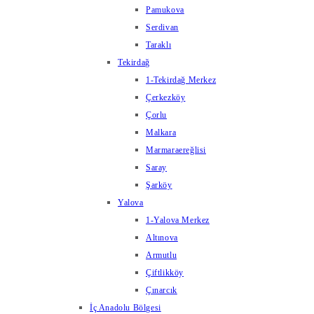
Pamukova
Serdivan
Taraklı
Tekirdağ
1-Tekirdağ Merkez
Çerkezköy
Çorlu
Malkara
Marmaraereğlisi
Saray
Şarköy
Yalova
1-Yalova Merkez
Altınova
Armutlu
Çiftlikköy
Çınarcık
İç Anadolu Bölgesi