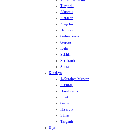
Turgutlu
Ahmetli
Akhisar
Alaşehir
Demirci
Gölmarmara
Gördes
Kula
Salihli
Saruhanlı
Soma
Kütahya
1-Kütahya Merkez
Altıntaş
Dumlupınar
Emet
Gediz
Hisarcık
Simav
Tavşanlı
Uşak