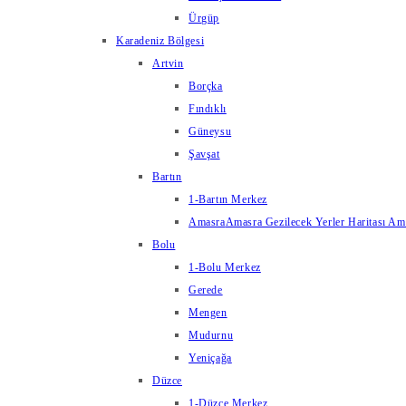
Ürgüp
Karadeniz Bölgesi
Artvin
Borçka
Fındıklı
Güneysu
Şavşat
Bartın
1-Bartın Merkez
Amasra
Amasra Gezilecek Yerler Haritası Amas
Bolu
1-Bolu Merkez
Gerede
Mengen
Mudurnu
Yeniçağa
Düzce
1-Düzce Merkez