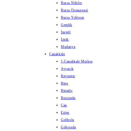
Bursa Nilüfer
Bursa Osmangazi
Bursa Yıldırım
Gemlik
İnegöl
İznik
Mudanya
Çanakkale
1-Çanakkale Merkez
Ayvacık
Bayramiç
Biga
Bigadiç
Bozcaada
Çan
Ezine
Gelibolu
Gökçeada