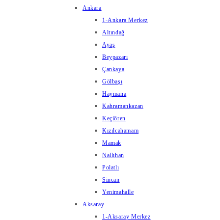
Ankara
1-Ankara Merkez
Altındağ
Ayaş
Beypazarı
Çankaya
Gölbaşı
Haymana
Kahramankazan
Keçiören
Kızılcahamam
Mamak
Nallıhan
Polatlı
Sincan
Yenimahalle
Aksaray
1-Aksaray Merkez