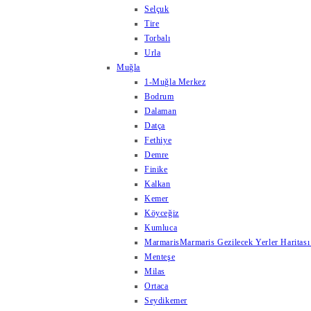
Selçuk
Tire
Torbalı
Urla
Muğla
1-Muğla Merkez
Bodrum
Dalaman
Datça
Fethiye
Demre
Finike
Kalkan
Kemer
Köyceğiz
Kumluca
Marmaris
Marmaris Gezilecek Yerler Haritası
Menteşe
Milas
Ortaca
Seydikemer