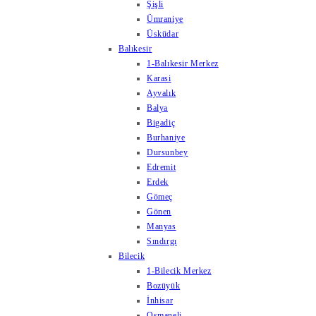
Şişli
Ümraniye
Üsküdar
Balıkesir
1-Balıkesir Merkez
Karasi
Ayvalık
Balya
Bigadiç
Burhaniye
Dursunbey
Edremit
Erdek
Gömeç
Gönen
Manyas
Sındırgı
Bilecik
1-Bilecik Merkez
Bozüyük
İnhisar
Osmaneli