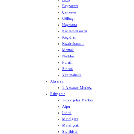
Beypazarı
Çankaya
Gölbaşı
Haymana
Kahramankazan
Keçiören
Kızılcahamam
Mamak
Nallıhan
Polatlı
Sincan
Yenimahalle
Aksaray
1-Aksaray Merkez
Eskişehir
1-Eskişehir Merkez
Alpu
İnönü
Mihalgazi
Mihalıçcık
Sivrihisar