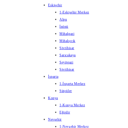
Eskişehir
1-Eskişehir Merkez
Alpu
İnönü
Mihalgazi
Mihalıçcık
Sivrihisar
Sarıcakaya
Seyitgazi
Sivrihisar
İsparta
1-İsparta Merkez
Sütçüler
Konya
1-Konya Merkez
Eğirdir
Nevşehir
1-Nevşehir Merkez