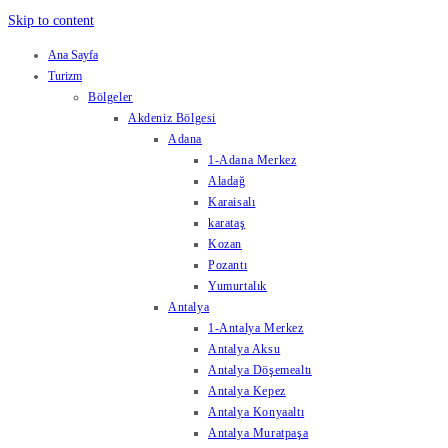
Skip to content
Ana Sayfa
Turizm
Bölgeler
Akdeniz Bölgesi
Adana
1-Adana Merkez
Aladağ
Karaisalı
karataş
Kozan
Pozantı
Yumurtalık
Antalya
1-Antalya Merkez
Antalya Aksu
Antalya Döşemealtı
Antalya Kepez
Antalya Konyaaltı
Antalya Muratpaşa