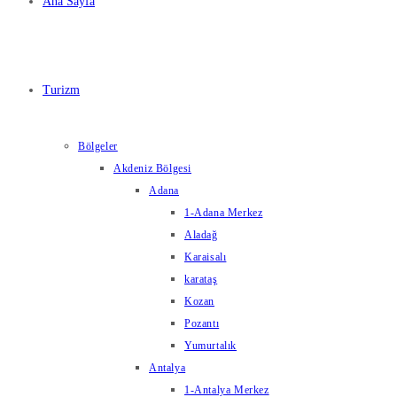
Ana Sayfa
Turizm
Bölgeler
Akdeniz Bölgesi
Adana
1-Adana Merkez
Aladağ
Karaisalı
karataş
Kozan
Pozantı
Yumurtalık
Antalya
1-Antalya Merkez