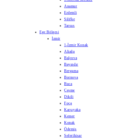
Anamur
Erdemli
Silifke
Tarsus
Ege Bölgesi
İzmir
1-İzmir Konak
Aliağa
Balçova
Bayındır
Bergama
Bornova
Buca
Çeşme
Dikili
Foça
Karşıyaka
Kemer
Konak
Ödemiş
Seferihisar