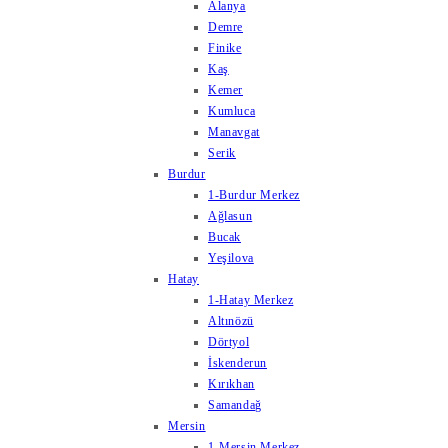
Alanya
Demre
Finike
Kaş
Kemer
Kumluca
Manavgat
Serik
Burdur
1-Burdur Merkez
Ağlasun
Bucak
Yeşilova
Hatay
1-Hatay Merkez
Altınözü
Dörtyol
İskenderun
Kırıkhan
Samandağ
Mersin
1-Mersin Merkez