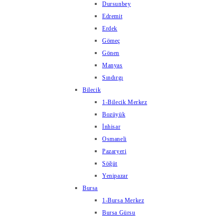
Dursunbey
Edremit
Erdek
Gömeç
Gönen
Manyas
Sındırgı
Bilecik
1-Bilecik Merkez
Bozüyük
İnhisar
Osmaneli
Pazaryeri
Söğüt
Yenipazar
Bursa
1-Bursa Merkez
Bursa Gürsu