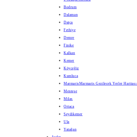
Bodrum
Dalaman
Datça
Fethiye
Demre
Finike
Kalkan
Kemer
Köyceğiz
Kumluca
Marmaris
Marmaris Gezilecek Yerler Haritası
Menteşe
Milas
Ortaca
Seydikemer
Ula
Yatağan