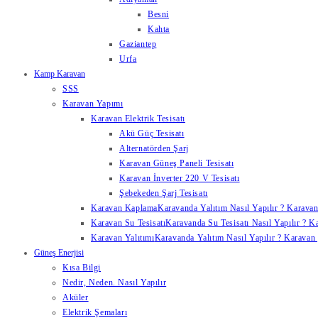
Besni
Kahta
Gaziantep
Urfa
Kamp Karavan
SSS
Karavan Yapımı
Karavan Elektrik Tesisatı
Akü Güç Tesisatı
Alternatörden Şarj
Karavan Güneş Paneli Tesisatı
Karavan İnverter 220 V Tesisatı
Şebekeden Şarj Tesisatı
Karavan Kaplama
Karavanda Yalıtım Nasıl Yapılır ? Karavan
Karavan Su Tesisatı
Karavanda Su Tesisatı Nasıl Yapılır ? K
Karavan Yalıtımı
Karavanda Yalıtım Nasıl Yapılır ? Karavan y
Güneş Enerjisi
Kısa Bilgi
Nedir, Neden. Nasıl Yapılır
Aküler
Elektrik Şemaları