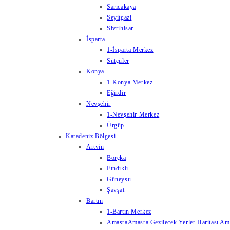
Sarıcakaya
Seyitgazi
Sivrihisar
İsparta
1-İsparta Merkez
Sütçüler
Konya
1-Konya Merkez
Eğirdir
Nevşehir
1-Nevşehir Merkez
Ürgüp
Karadeniz Bölgesi
Artvin
Borçka
Fındıklı
Güneysu
Şavşat
Bartın
1-Bartın Merkez
Amasra
Amasra Gezilecek Yerler Haritası Amas