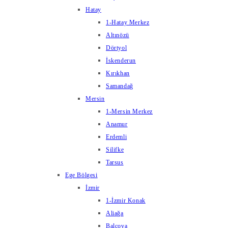
Hatay
1-Hatay Merkez
Altınözü
Dörtyol
İskenderun
Kırıkhan
Samandağ
Mersin
1-Mersin Merkez
Anamur
Erdemli
Silifke
Tarsus
Ege Bölgesi
İzmir
1-İzmir Konak
Aliağa
Balçova