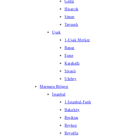
Gediz
Hisarcık
Simav
Tavşanlı
Uşak
1-Uşak Merkez
Banaz
Eşme
Karahallı
Sivaslı
Ulubey
Marmaea Bölgesi
İstanbul
1-İstanbul-Fatih
Bakırköy
Beşiktaş
Beykoz
Beyoğlu