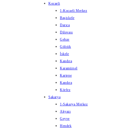
Kocaeli
1-Kocaeli Merkez
Başiskele
Darıca
Dilovası
Gebze
Gölcük
İskele
Kandıra
Karamürsel
Kartepe
Kandıra
Körfez
Sakarya
1-Sakarya Merkez
Akyazı
Geyve
Hendek