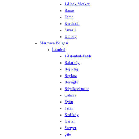
1-Uşak Merkez
Banaz
Eşme
Karahallı
Sivaslı
Ulubey
Marmaea Bölgesi
İstanbul
1-İstanbul-Fatih
Bakırköy
Beşiktaş
Beykoz
Beyoğlu
Büyükçekmece
Çatalca
Eyüp
Fatih
Kadıköy
Kartal
Sarıyer
Şile