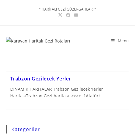
Skip
" HARİTALI GEZİ GÜZERGAHLARI "
to
content
Menu
Trabzon Gezilecek Yerler
DİNAMİK HARİTALAR Trabzon Gezilecek Yerler
HaritasıTrabzon Gezi haritası >>>> 1Atatürk…
Kategoriler