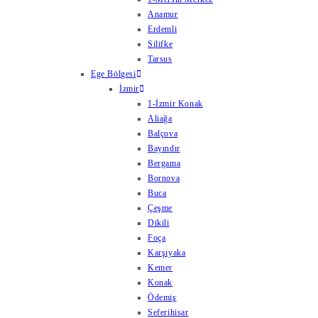
Anamur
Erdemli
Silifke
Tarsus
Ege Bölgesi
İzmir
1-İzmir Konak
Aliağa
Balçova
Bayındır
Bergama
Bornova
Buca
Çeşme
Dikili
Foça
Karşıyaka
Kemer
Konak
Ödemiş
Seferihisar