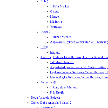
Bolu
1-Bolu Merkez
Gerede
Mengen
Mudurnu
Yeniçağa
Düzce
1-Düzce Merkez
Akçakoca
Akçakoca Gezisi Haritalı. Melenağzı
Rize
Murgul
Trabzon
Trabzon Gezi Haritası, Trabzon Botanik Par
1-Trabzon Merkez
Akçaabat
Akçaabat Gezilecek Yerler Haritası, 
Çaykara
Çaykara Gezilecek Yerler Haritası, U
Maçka
Maçka Gezilecek Yerler Haritası, Live
Zonguldak
1-Zonguldak Merkez
Kdz Ereğli
Doğu Anadolu Bölgesi
Güney Doğu Anadolu Bölgesi
Adıyaman