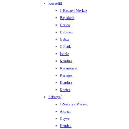
Kocaeli
1-Kocaeli Merkez
Başiskele
Darıca
Dilovası
Gebze
Gölcük
İskele
Kandıra
Karamürsel
Kartepe
Kandıra
Körfez
Sakarya
1-Sakarya Merkez
Akyazı
Geyve
Hendek