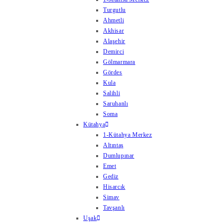
Turgutlu
Ahmetli
Akhisar
Alaşehir
Demirci
Gölmarmara
Gördes
Kula
Salihli
Saruhanlı
Soma
Kütahya
1-Kütahya Merkez
Altıntaş
Dumlupınar
Emet
Gediz
Hisarcık
Simav
Tavşanlı
Uşak