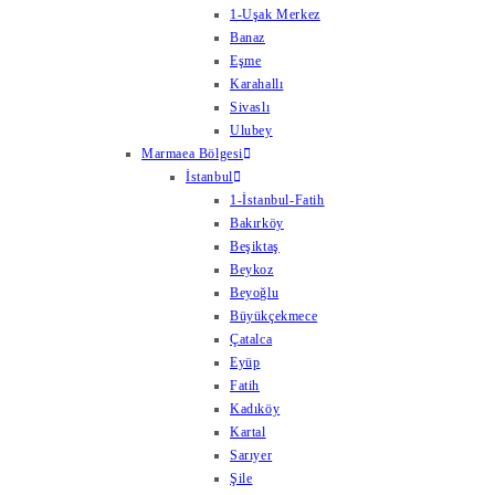
1-Uşak Merkez
Banaz
Eşme
Karahallı
Sivaslı
Ulubey
Marmaea Bölgesi
İstanbul
1-İstanbul-Fatih
Bakırköy
Beşiktaş
Beykoz
Beyoğlu
Büyükçekmece
Çatalca
Eyüp
Fatih
Kadıköy
Kartal
Sarıyer
Şile