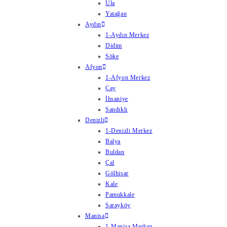
Ula
Yatağan
Aydın
1-Aydın Merkez
Didim
Söke
Afyon
1-Afyon Merkez
Çay
İhsaniye
Sandıklı
Denizli
1-Denizli Merkez
Balya
Buldan
Çal
Gölhisar
Kale
Pamukkale
Sarayköy
Manisa
1-Manisa Merkez