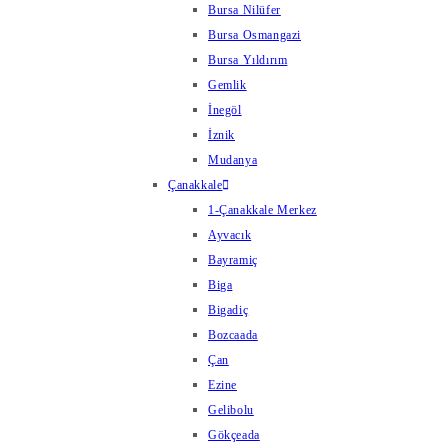
Bursa Nilüfer
Bursa Osmangazi
Bursa Yıldırım
Gemlik
İnegöl
İznik
Mudanya
Çanakkale
1-Çanakkale Merkez
Ayvacık
Bayramiç
Biga
Bigadiç
Bozcaada
Çan
Ezine
Gelibolu
Gökçeada