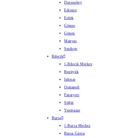
Dursunbey
Edremit
Erdek
Gömeç
Gönen
Manyas
Sındırgı
Bilecik
1-Bilecik Merkez
Bozüyük
İnhisar
Osmaneli
Pazaryeri
Söğüt
Yenipazar
Bursa
1-Bursa Merkez
Bursa Gürsu