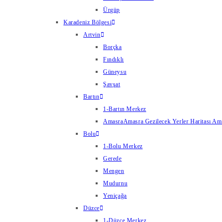
Ürgüp
Karadeniz Bölgesi
Artvin
Borçka
Fındıklı
Güneysu
Şavşat
Bartın
1-Bartın Merkez
Amasra
Amasra Gezilecek Yerler Haritası Amas
Bolu
1-Bolu Merkez
Gerede
Mengen
Mudurnu
Yeniçağa
Düzce
1-Düzce Merkez