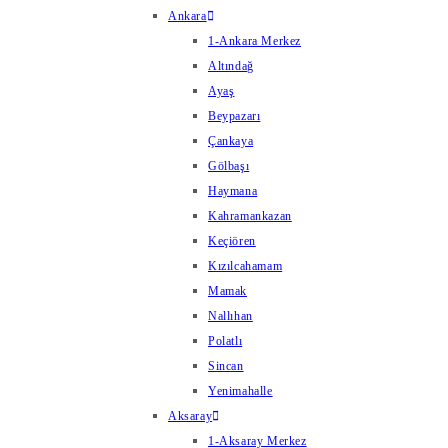
Ankara
1-Ankara Merkez
Altındağ
Ayaş
Beypazarı
Çankaya
Gölbaşı
Haymana
Kahramankazan
Keçiören
Kızılcahamam
Mamak
Nallıhan
Polatlı
Sincan
Yenimahalle
Aksaray
1-Aksaray Merkez