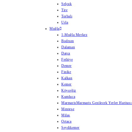
Selçuk
Tire
Torbalı
Urla
Muğla
1-Muğla Merkez
Bodrum
Dalaman
Datça
Fethiye
Demre
Finike
Kalkan
Kemer
Köyceğiz
Kumluca
Marmaris
Marmaris Gezilecek Yerler Haritası
Menteşe
Milas
Ortaca
Seydikemer