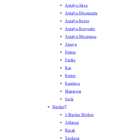
Antalya Aksu
Antalya Döşemealtı
Antalya Kepez
Antalya Konyaaltı
Antalya Muratpaşa
Alanya
Demre
Finike
Kaş
Kemer
Kumluca
Manavgat
Serik
Burdur
1-Burdur Merkez
Ağlasun
Bucak
Yeşilova