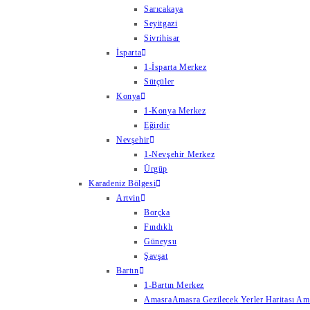
Sarıcakaya
Seyitgazi
Sivrihisar
İsparta
1-İsparta Merkez
Sütçüler
Konya
1-Konya Merkez
Eğirdir
Nevşehir
1-Nevşehir Merkez
Ürgüp
Karadeniz Bölgesi
Artvin
Borçka
Fındıklı
Güneysu
Şavşat
Bartın
1-Bartın Merkez
Amasra
Amasra Gezilecek Yerler Haritası Amas