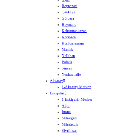
Beypazarı
Çankaya
Gölbaşı
Haymana
Kahramankazan
Keçiören
Kızılcahamam
Mamak
Nallıhan
Polatlı
Sincan
Yenimahalle
Aksaray
1-Aksaray Merkez
Eskişehir
1-Eskişehir Merkez
Alpu
İnönü
Mihalgazi
Mihalıçcık
Sivrihisar