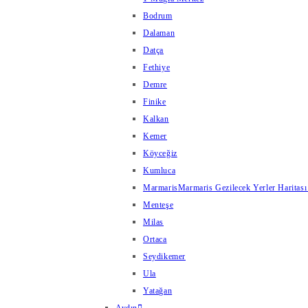
Bodrum
Dalaman
Datça
Fethiye
Demre
Finike
Kalkan
Kemer
Köyceğiz
Kumluca
Marmaris
Marmaris Gezilecek Yerler Haritası
Menteşe
Milas
Ortaca
Seydikemer
Ula
Yatağan