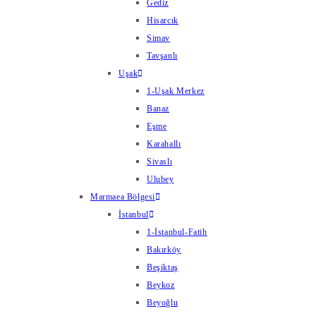
Gediz
Hisarcık
Simav
Tavşanlı
Uşak
1-Uşak Merkez
Banaz
Eşme
Karahallı
Sivaslı
Ulubey
Marmaea Bölgesi
İstanbul
1-İstanbul-Fatih
Bakırköy
Beşiktaş
Beykoz
Beyoğlu