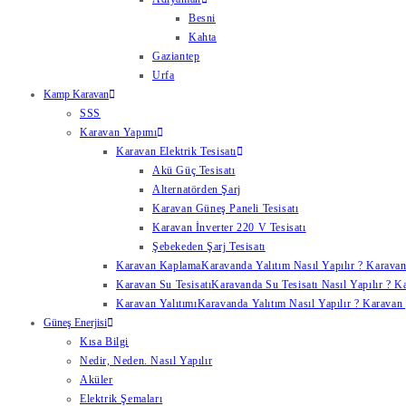
Besni
Kahta
Gaziantep
Urfa
Kamp Karavan
SSS
Karavan Yapımı
Karavan Elektrik Tesisatı
Akü Güç Tesisatı
Alternatörden Şarj
Karavan Güneş Paneli Tesisatı
Karavan İnverter 220 V Tesisatı
Şebekeden Şarj Tesisatı
Karavan Kaplama
Karavanda Yalıtım Nasıl Yapılır ? Karavan
Karavan Su Tesisatı
Karavanda Su Tesisatı Nasıl Yapılır ? K
Karavan Yalıtımı
Karavanda Yalıtım Nasıl Yapılır ? Karavan y
Güneş Enerjisi
Kısa Bilgi
Nedir, Neden. Nasıl Yapılır
Aküler
Elektrik Şemaları