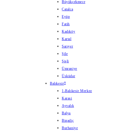
Büyükçekmece
Çatalca
Eyüp
Fatih
Kadıköy
Kartal
Sarıyer
Şile
Şişli
Ümraniye
Üsküdar
Balıkesir
1-Balıkesir Merkez
Karasi
Ayvalık
Balya
Bigadiç
Burhaniye