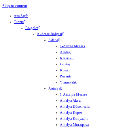
Skip to content
Ana Sayfa
Turizm
Bölgeler
Akdeniz Bölgesi
Adana
1-Adana Merkez
Aladağ
Karaisalı
karataş
Kozan
Pozantı
Yumurtalık
Antalya
1-Antalya Merkez
Antalya Aksu
Antalya Döşemealtı
Antalya Kepez
Antalya Konyaaltı
Antalya Muratpaşa