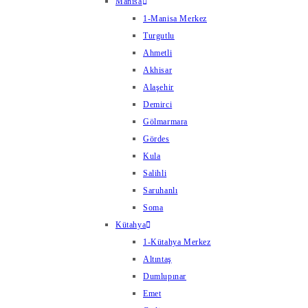
Manisa
1-Manisa Merkez
Turgutlu
Ahmetli
Akhisar
Alaşehir
Demirci
Gölmarmara
Gördes
Kula
Salihli
Saruhanlı
Soma
Kütahya
1-Kütahya Merkez
Altıntaş
Dumlupınar
Emet