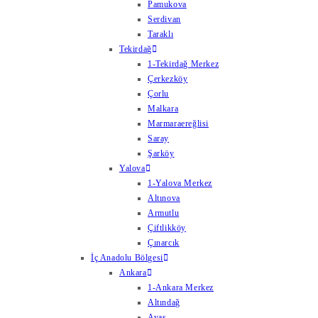
Pamukova
Serdivan
Taraklı
Tekirdağ
1-Tekirdağ Merkez
Çerkezköy
Çorlu
Malkara
Marmaraereğlisi
Saray
Şarköy
Yalova
1-Yalova Merkez
Altınova
Armutlu
Çiftlikköy
Çınarcık
İç Anadolu Bölgesi
Ankara
1-Ankara Merkez
Altındağ
Ayaş