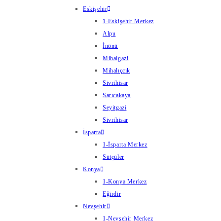
Eskişehir
1-Eskişehir Merkez
Alpu
İnönü
Mihalgazi
Mihalıçcık
Sivrihisar
Sarıcakaya
Seyitgazi
Sivrihisar
İsparta
1-İsparta Merkez
Sütçüler
Konya
1-Konya Merkez
Eğirdir
Nevşehir
1-Nevşehir Merkez