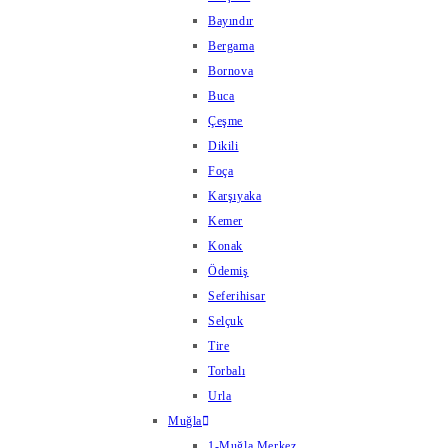
Bayındır
Bergama
Bornova
Buca
Çeşme
Dikili
Foça
Karşıyaka
Kemer
Konak
Ödemiş
Seferihisar
Selçuk
Tire
Torbalı
Urla
Muğla
1-Muğla Merkez