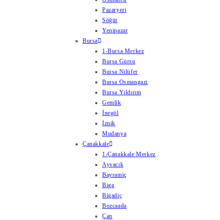
Pazaryeri
Söğüt
Yenipazar
Bursa
1-Bursa Merkez
Bursa Gürsu
Bursa Nilüfer
Bursa Osmangazi
Bursa Yıldırım
Gemlik
İnegöl
İznik
Mudanya
Çanakkale
1-Çanakkale Merkez
Ayvacık
Bayramiç
Biga
Bigadiç
Bozcaada
Çan