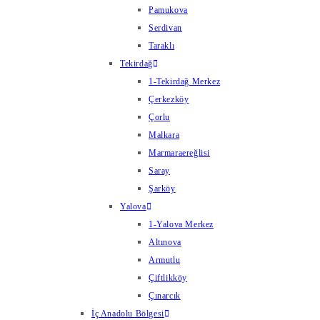
Pamukova
Serdivan
Taraklı
Tekirdağ
1-Tekirdağ Merkez
Çerkezköy
Çorlu
Malkara
Marmaraereğlisi
Saray
Şarköy
Yalova
1-Yalova Merkez
Altınova
Armutlu
Çiftlikköy
Çınarcık
İç Anadolu Bölgesi