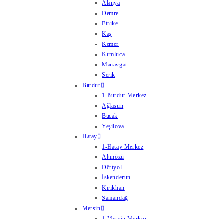
Alanya
Demre
Finike
Kaş
Kemer
Kumluca
Manavgat
Serik
Burdur
1-Burdur Merkez
Ağlasun
Bucak
Yeşilova
Hatay
1-Hatay Merkez
Altınözü
Dörtyol
İskenderun
Kırıkhan
Samandağ
Mersin
1-Mersin Merkez