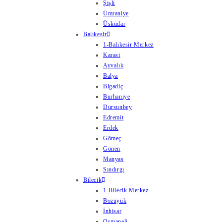
Şişli
Ümraniye
Üsküdar
Balıkesir
1-Balıkesir Merkez
Karasi
Ayvalık
Balya
Bigadiç
Burhaniye
Dursunbey
Edremit
Erdek
Gömeç
Gönen
Manyas
Sındırgı
Bilecik
1-Bilecik Merkez
Bozüyük
İnhisar
Osmaneli