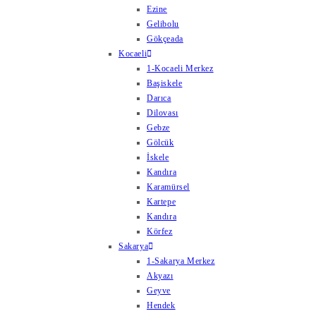
Ezine
Gelibolu
Gökçeada
Kocaeli
1-Kocaeli Merkez
Başiskele
Darıca
Dilovası
Gebze
Gölcük
İskele
Kandıra
Karamürsel
Kartepe
Kandıra
Körfez
Sakarya
1-Sakarya Merkez
Akyazı
Geyve
Hendek