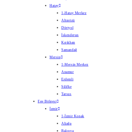
Hatay
1-Hatay Merkez
Altınözü
Dörtyol
İskenderun
Kırıkhan
Samandağ
Mersin
1-Mersin Merkez
Anamur
Erdemli
Silifke
Tarsus
Ege Bölgesi
İzmir
1-İzmir Konak
Aliağa
Balçova