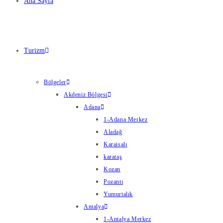
Ana Sayfa
Turizm
Bölgeler
Akdeniz Bölgesi
Adana
1-Adana Merkez
Aladağ
Karaisalı
karataş
Kozan
Pozantı
Yumurtalık
Antalya
1-Antalya Merkez