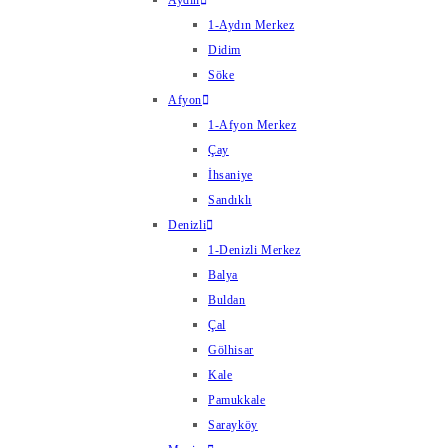
Aydın
1-Aydın Merkez
Didim
Söke
Afyon
1-Afyon Merkez
Çay
İhsaniye
Sandıklı
Denizli
1-Denizli Merkez
Balya
Buldan
Çal
Gölhisar
Kale
Pamukkale
Sarayköy