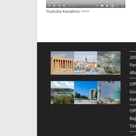
Youtube Kanalımız >>>
>
200
Pan
48v
Off
Gün
Ka
Off
Bağ
Te