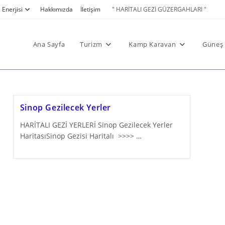
Enerjisi
Hakkımızda
İletişim
" HARİTALI GEZİ GÜZERGAHLARI "
Ana Sayfa
Turizm
Kamp Karavan
Güneş 
Sinop Gezilecek Yerler
HARİTALI GEZİ YERLERİ Sinop Gezilecek Yerler
HaritasıSinop Gezisi Haritalı >>>> …