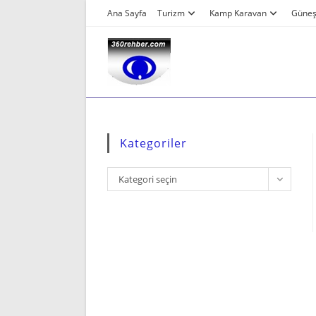
Skip
Ana Sayfa
Turizm
Kamp Karavan
Güneş 
to
content
Kategoriler
Kategoriler
Kategori seçin