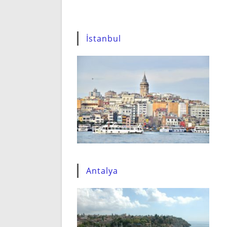
İstanbul
Antalya