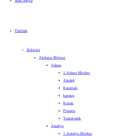
Ana Sayfa
Turizm
Bölgeler
Akdeniz Bölgesi
Adana
1-Adana Merkez
Aladağ
Karaisalı
karataş
Kozan
Pozantı
Yumurtalık
Antalya
1-Antalya Merkez