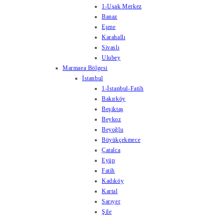
1-Uşak Merkez
Banaz
Eşme
Karahallı
Sivaslı
Ulubey
Marmaea Bölgesi
İstanbul
1-İstanbul-Fatih
Bakırköy
Beşiktaş
Beykoz
Beyoğlu
Büyükçekmece
Çatalca
Eyüp
Fatih
Kadıköy
Kartal
Sarıyer
Şile