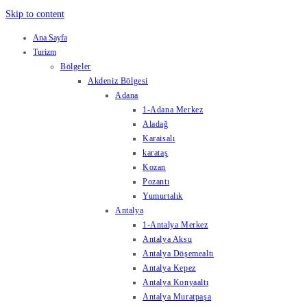
Skip to content
Ana Sayfa
Turizm
Bölgeler
Akdeniz Bölgesi
Adana
1-Adana Merkez
Aladağ
Karaisalı
karataş
Kozan
Pozantı
Yumurtalık
Antalya
1-Antalya Merkez
Antalya Aksu
Antalya Döşemealtı
Antalya Kepez
Antalya Konyaaltı
Antalya Muratpaşa