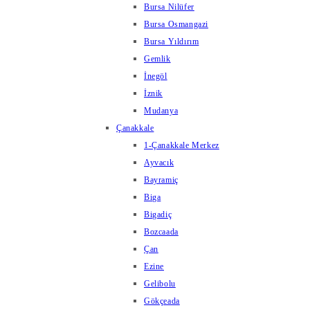
Bursa Nilüfer
Bursa Osmangazi
Bursa Yıldırım
Gemlik
İnegöl
İznik
Mudanya
Çanakkale
1-Çanakkale Merkez
Ayvacık
Bayramiç
Biga
Bigadiç
Bozcaada
Çan
Ezine
Gelibolu
Gökçeada