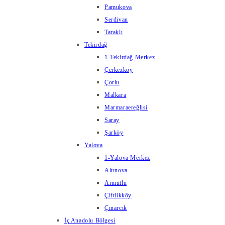
Pamukova
Serdivan
Taraklı
Tekirdağ
1-Tekirdağ Merkez
Çerkezköy
Çorlu
Malkara
Marmaraereğlisi
Saray
Şarköy
Yalova
1-Yalova Merkez
Altınova
Armutlu
Çiftlikköy
Çınarcık
İç Anadolu Bölgesi