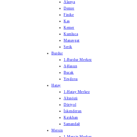
Alanya
Demre
Finike
Kaş
Kemer
Kumluca
Manavgat
Serik
Burdur
1-Burdur Merkez
Ağlasun
Bucak
Yeşilova
Hatay
1-Hatay Merkez
Altınözü
Dörtyol
İskenderun
Kırıkhan
Samandağ
Mersin
1-Mersin Merkez