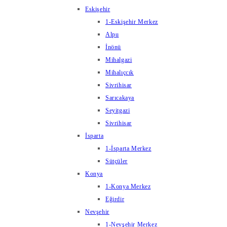
Eskişehir
1-Eskişehir Merkez
Alpu
İnönü
Mihalgazi
Mihalıçcık
Sivrihisar
Sarıcakaya
Seyitgazi
Sivrihisar
İsparta
1-İsparta Merkez
Sütçüler
Konya
1-Konya Merkez
Eğirdir
Nevşehir
1-Nevşehir Merkez