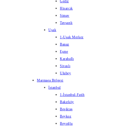
Gediz
Hisarcık
Simav
Tavşanlı
Uşak
1-Uşak Merkez
Banaz
Eşme
Karahallı
Sivaslı
Ulubey
Marmaea Bölgesi
İstanbul
1-İstanbul-Fatih
Bakırköy
Beşiktaş
Beykoz
Beyoğlu