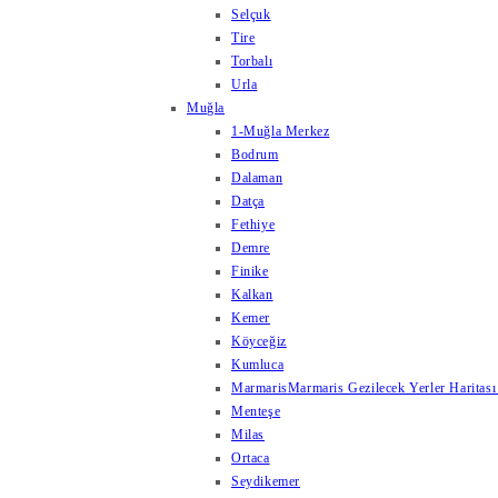
Selçuk
Tire
Torbalı
Urla
Muğla
1-Muğla Merkez
Bodrum
Dalaman
Datça
Fethiye
Demre
Finike
Kalkan
Kemer
Köyceğiz
Kumluca
Marmaris
Marmaris Gezilecek Yerler Haritası
Menteşe
Milas
Ortaca
Seydikemer