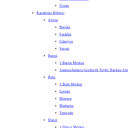
Ürgüp
Karadeniz Bölgesi
Artvin
Borçka
Fındıklı
Güneysu
Şavşat
Bartın
1-Bartın Merkez
Amasra
Amasra Gezilecek Yerler Haritası Amas
Bolu
1-Bolu Merkez
Gerede
Mengen
Mudurnu
Yeniçağa
Düzce
1-Düzce Merkez