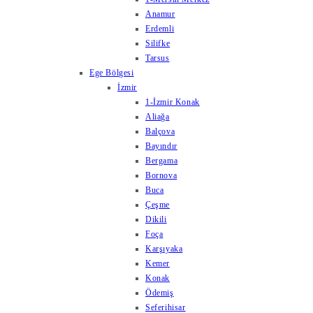
Anamur
Erdemli
Silifke
Tarsus
Ege Bölgesi
İzmir
1-İzmir Konak
Aliağa
Balçova
Bayındır
Bergama
Bornova
Buca
Çeşme
Dikili
Foça
Karşıyaka
Kemer
Konak
Ödemiş
Seferihisar