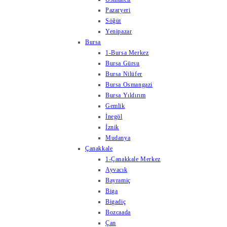
Pazaryeri
Söğüt
Yenipazar
Bursa
1-Bursa Merkez
Bursa Gürsu
Bursa Nilüfer
Bursa Osmangazi
Bursa Yıldırım
Gemlik
İnegöl
İznik
Mudanya
Çanakkale
1-Çanakkale Merkez
Ayvacık
Bayramiç
Biga
Bigadiç
Bozcaada
Çan