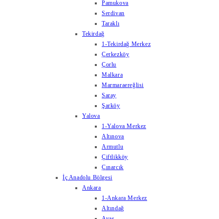
Pamukova
Serdivan
Taraklı
Tekirdağ
1-Tekirdağ Merkez
Çerkezköy
Çorlu
Malkara
Marmaraereğlisi
Saray
Şarköy
Yalova
1-Yalova Merkez
Altınova
Armutlu
Çiftlikköy
Çınarcık
İç Anadolu Bölgesi
Ankara
1-Ankara Merkez
Altındağ
Ayaş