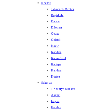
Kocaeli
1-Kocaeli Merkez
Başiskele
Darıca
Dilovası
Gebze
Gölcük
İskele
Kandıra
Karamürsel
Kartepe
Kandıra
Körfez
Sakarya
1-Sakarya Merkez
Akyazı
Geyve
Hendek