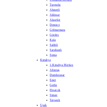
Turgutlu
Ahmetli
Akhisar
Alaşehir
Demirci
Gölmarmara
Gördes
Kula
Salihli
Saruhanlı
Soma
Kütahya
1-Kütahya Merkez
Altıntaş
Dumlupınar
Emet
Gediz
Hisarcık
Simav
Tavşanlı
Uşak