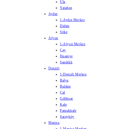
Ula
Yatağan
Aydın
1-Aydın Merkez
Didim
Söke
Afyon
1-Afyon Merkez
Çay
İhsaniye
Sandıklı
Denizli
1-Denizli Merkez
Balya
Buldan
Çal
Gölhisar
Kale
Pamukkale
Sarayköy
Manisa
1-Manisa Merkez