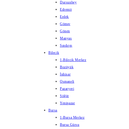
Dursunbey
Edremit
Erdek
Gömeç
Gönen
Manyas
Sındırgı
Bilecik
1-Bilecik Merkez
Bozüyük
İnhisar
Osmaneli
Pazaryeri
Söğüt
Yenipazar
Bursa
1-Bursa Merkez
Bursa Gürsu