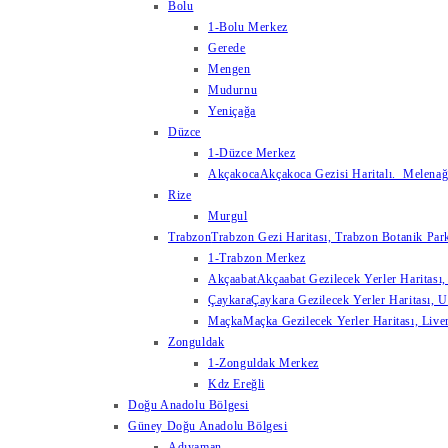
Bolu
1-Bolu Merkez
Gerede
Mengen
Mudurnu
Yeniçağa
Düzce
1-Düzce Merkez
Akçakoca
Akçakoca Gezisi Haritalı. Melenağzı
Rize
Murgul
Trabzon
Trabzon Gezi Haritası, Trabzon Botanik Park
1-Trabzon Merkez
Akçaabat
Akçaabat Gezilecek Yerler Haritası, 
Çaykara
Çaykara Gezilecek Yerler Haritası, U
Maçka
Maçka Gezilecek Yerler Haritası, Live
Zonguldak
1-Zonguldak Merkez
Kdz Ereğli
Doğu Anadolu Bölgesi
Güney Doğu Anadolu Bölgesi
Adıyaman