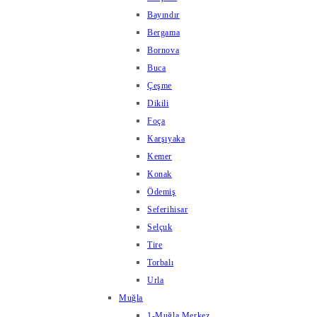
Bayındır
Bergama
Bornova
Buca
Çeşme
Dikili
Foça
Karşıyaka
Kemer
Konak
Ödemiş
Seferihisar
Selçuk
Tire
Torbalı
Urla
Muğla
1-Muğla Merkez