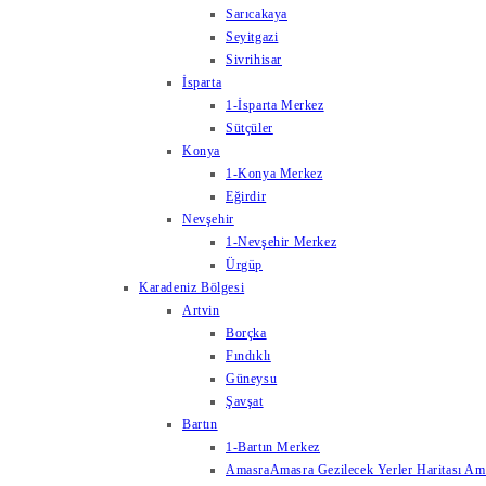
Sarıcakaya
Seyitgazi
Sivrihisar
İsparta
1-İsparta Merkez
Sütçüler
Konya
1-Konya Merkez
Eğirdir
Nevşehir
1-Nevşehir Merkez
Ürgüp
Karadeniz Bölgesi
Artvin
Borçka
Fındıklı
Güneysu
Şavşat
Bartın
1-Bartın Merkez
Amasra
Amasra Gezilecek Yerler Haritası Amas