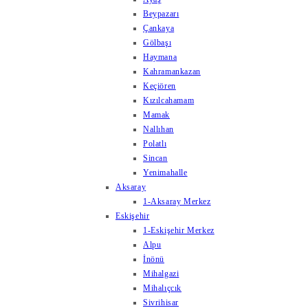
Beypazarı
Çankaya
Gölbaşı
Haymana
Kahramankazan
Keçiören
Kızılcahamam
Mamak
Nallıhan
Polatlı
Sincan
Yenimahalle
Aksaray
1-Aksaray Merkez
Eskişehir
1-Eskişehir Merkez
Alpu
İnönü
Mihalgazi
Mihalıçcık
Sivrihisar