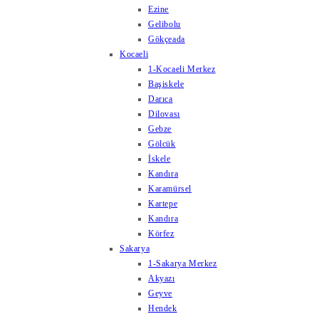
Ezine
Gelibolu
Gökçeada
Kocaeli
1-Kocaeli Merkez
Başiskele
Darıca
Dilovası
Gebze
Gölcük
İskele
Kandıra
Karamürsel
Kartepe
Kandıra
Körfez
Sakarya
1-Sakarya Merkez
Akyazı
Geyve
Hendek