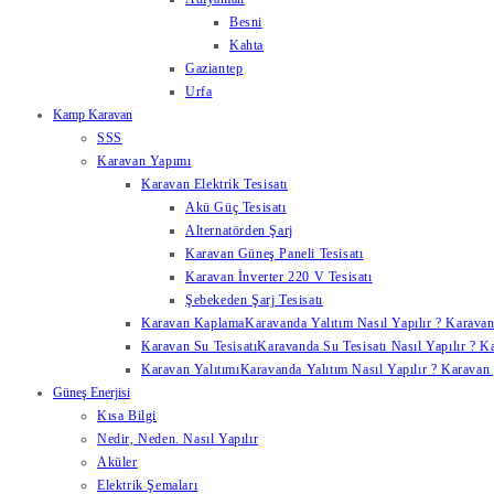
Besni
Kahta
Gaziantep
Urfa
Kamp Karavan
SSS
Karavan Yapımı
Karavan Elektrik Tesisatı
Akü Güç Tesisatı
Alternatörden Şarj
Karavan Güneş Paneli Tesisatı
Karavan İnverter 220 V Tesisatı
Şebekeden Şarj Tesisatı
Karavan Kaplama
Karavanda Yalıtım Nasıl Yapılır ? Karavan
Karavan Su Tesisatı
Karavanda Su Tesisatı Nasıl Yapılır ? K
Karavan Yalıtımı
Karavanda Yalıtım Nasıl Yapılır ? Karavan y
Güneş Enerjisi
Kısa Bilgi
Nedir, Neden. Nasıl Yapılır
Aküler
Elektrik Şemaları