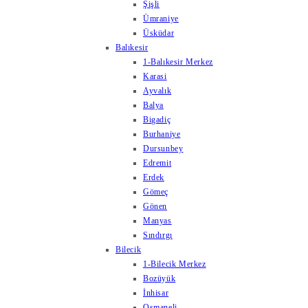
Şişli
Ümraniye
Üsküdar
Balıkesir
1-Balıkesir Merkez
Karasi
Ayvalık
Balya
Bigadiç
Burhaniye
Dursunbey
Edremit
Erdek
Gömeç
Gönen
Manyas
Sındırgı
Bilecik
1-Bilecik Merkez
Bozüyük
İnhisar
Osmaneli