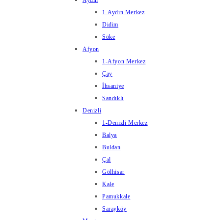
Aydın
1-Aydın Merkez
Didim
Söke
Afyon
1-Afyon Merkez
Çay
İhsaniye
Sandıklı
Denizli
1-Denizli Merkez
Balya
Buldan
Çal
Gölhisar
Kale
Pamukkale
Sarayköy