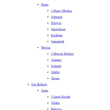
Hatay
1-Hatay Merkez
Altınözü
Dörtyol
İskenderun
Kırıkhan
Samandağ
Mersin
1-Mersin Merkez
Anamur
Erdemli
Silifke
Tarsus
Ege Bölgesi
İzmir
1-İzmir Konak
Aliağa
Balçova