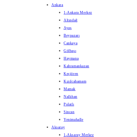
Ankara
1-Ankara Merkez
Altındağ
Ayaş
Beypazarı
Çankaya
Gölbaşı
Haymana
Kahramankazan
Keçiören
Kızılcahamam
Mamak
Nallıhan
Polatlı
Sincan
Yenimahalle
Aksaray
1-Aksaray Merkez