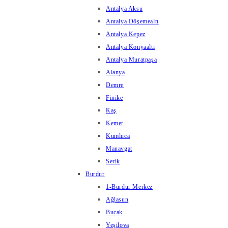
Antalya Aksu
Antalya Döşemealtı
Antalya Kepez
Antalya Konyaaltı
Antalya Muratpaşa
Alanya
Demre
Finike
Kaş
Kemer
Kumluca
Manavgat
Serik
Burdur
1-Burdur Merkez
Ağlasun
Bucak
Yeşilova