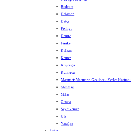
Bodrum
Dalaman
Datça
Fethiye
Demre
Finike
Kalkan
Kemer
Köyceğiz
Kumluca
Marmaris
Marmaris Gezilecek Yerler Haritası
Menteşe
Milas
Ortaca
Seydikemer
Ula
Yatağan