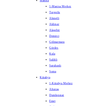
Manisa
1-Manisa Merkez
Turgutlu
Ahmetli
Akhisar
Alaşehir
Demirci
Gölmarmara
Gördes
Kula
Salihli
Saruhanlı
Soma
Kütahya
1-Kütahya Merkez
Altıntaş
Dumlupınar
Emet