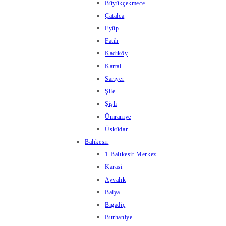
Büyükçekmece
Çatalca
Eyüp
Fatih
Kadıköy
Kartal
Sarıyer
Şile
Şişli
Ümraniye
Üsküdar
Balıkesir
1-Balıkesir Merkez
Karasi
Ayvalık
Balya
Bigadiç
Burhaniye