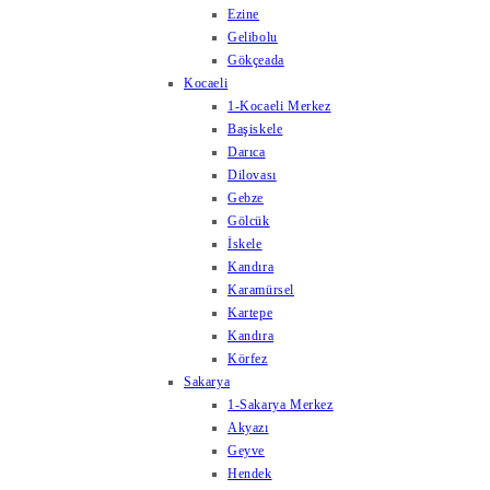
Ezine
Gelibolu
Gökçeada
Kocaeli
1-Kocaeli Merkez
Başiskele
Darıca
Dilovası
Gebze
Gölcük
İskele
Kandıra
Karamürsel
Kartepe
Kandıra
Körfez
Sakarya
1-Sakarya Merkez
Akyazı
Geyve
Hendek