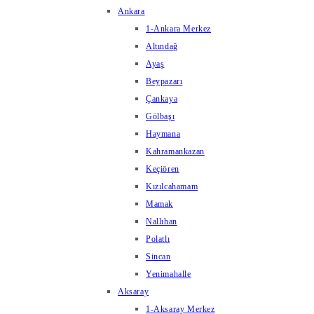
Ankara
1-Ankara Merkez
Altındağ
Ayaş
Beypazarı
Çankaya
Gölbaşı
Haymana
Kahramankazan
Keçiören
Kızılcahamam
Mamak
Nallıhan
Polatlı
Sincan
Yenimahalle
Aksaray
1-Aksaray Merkez