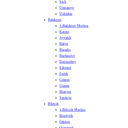
Şişli
Ümraniye
Üsküdar
Balıkesir
1-Balıkesir Merkez
Karasi
Ayvalık
Balya
Bigadiç
Burhaniye
Dursunbey
Edremit
Erdek
Gömeç
Gönen
Manyas
Sındırgı
Bilecik
1-Bilecik Merkez
Bozüyük
İnhisar
Osmaneli