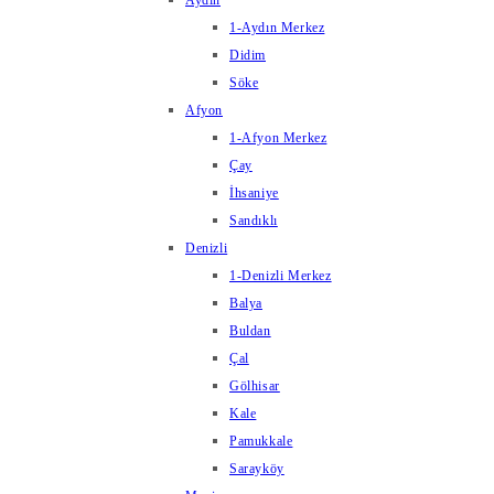
Aydın
1-Aydın Merkez
Didim
Söke
Afyon
1-Afyon Merkez
Çay
İhsaniye
Sandıklı
Denizli
1-Denizli Merkez
Balya
Buldan
Çal
Gölhisar
Kale
Pamukkale
Sarayköy