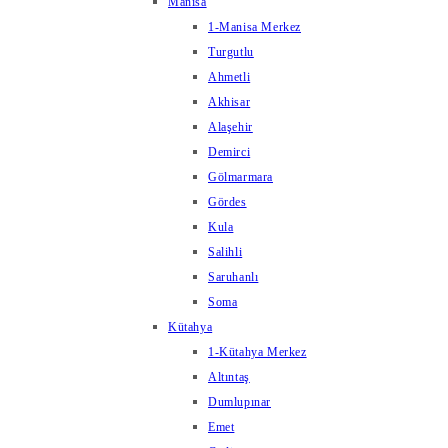
Manisa
1-Manisa Merkez
Turgutlu
Ahmetli
Akhisar
Alaşehir
Demirci
Gölmarmara
Gördes
Kula
Salihli
Saruhanlı
Soma
Kütahya
1-Kütahya Merkez
Altıntaş
Dumlupınar
Emet