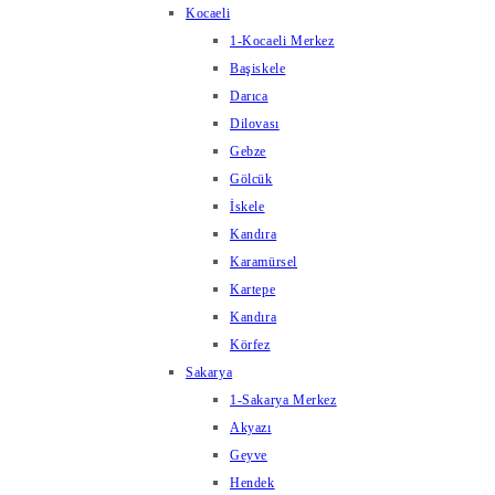
Kocaeli
1-Kocaeli Merkez
Başiskele
Darıca
Dilovası
Gebze
Gölcük
İskele
Kandıra
Karamürsel
Kartepe
Kandıra
Körfez
Sakarya
1-Sakarya Merkez
Akyazı
Geyve
Hendek