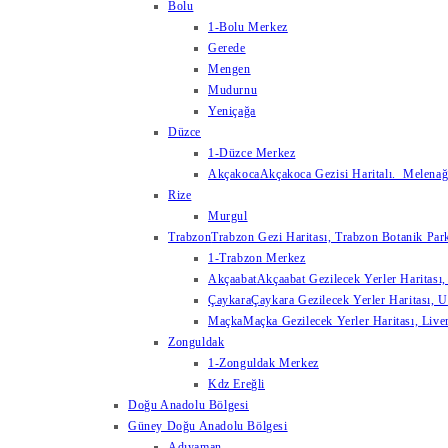
Bolu
1-Bolu Merkez
Gerede
Mengen
Mudurnu
Yeniçağa
Düzce
1-Düzce Merkez
Akçakoca
Akçakoca Gezisi Haritalı. Melenağzı
Rize
Murgul
Trabzon
Trabzon Gezi Haritası, Trabzon Botanik Park
1-Trabzon Merkez
Akçaabat
Akçaabat Gezilecek Yerler Haritası, 
Çaykara
Çaykara Gezilecek Yerler Haritası, U
Maçka
Maçka Gezilecek Yerler Haritası, Live
Zonguldak
1-Zonguldak Merkez
Kdz Ereğli
Doğu Anadolu Bölgesi
Güney Doğu Anadolu Bölgesi
Adıyaman