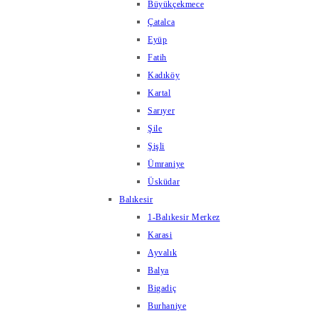
Büyükçekmece
Çatalca
Eyüp
Fatih
Kadıköy
Kartal
Sarıyer
Şile
Şişli
Ümraniye
Üsküdar
Balıkesir
1-Balıkesir Merkez
Karasi
Ayvalık
Balya
Bigadiç
Burhaniye