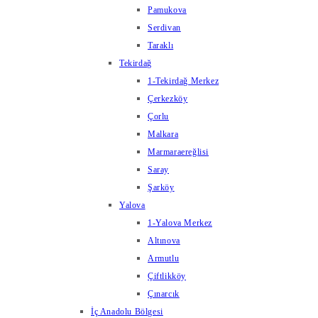
Pamukova
Serdivan
Taraklı
Tekirdağ
1-Tekirdağ Merkez
Çerkezköy
Çorlu
Malkara
Marmaraereğlisi
Saray
Şarköy
Yalova
1-Yalova Merkez
Altınova
Armutlu
Çiftlikköy
Çınarcık
İç Anadolu Bölgesi