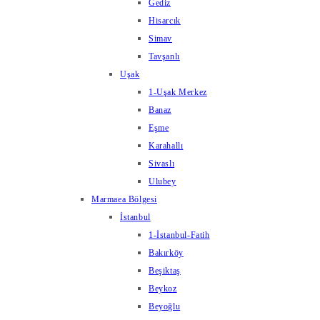
Gediz
Hisarcık
Simav
Tavşanlı
Uşak
1-Uşak Merkez
Banaz
Eşme
Karahallı
Sivaslı
Ulubey
Marmaea Bölgesi
İstanbul
1-İstanbul-Fatih
Bakırköy
Beşiktaş
Beykoz
Beyoğlu