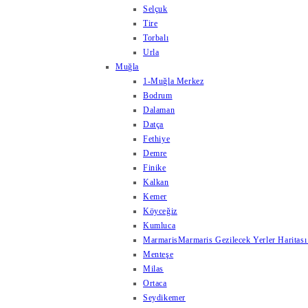
Selçuk
Tire
Torbalı
Urla
Muğla
1-Muğla Merkez
Bodrum
Dalaman
Datça
Fethiye
Demre
Finike
Kalkan
Kemer
Köyceğiz
Kumluca
Marmaris
Marmaris Gezilecek Yerler Haritası
Menteşe
Milas
Ortaca
Seydikemer