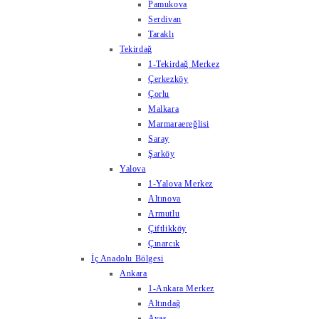
Pamukova
Serdivan
Taraklı
Tekirdağ
1-Tekirdağ Merkez
Çerkezköy
Çorlu
Malkara
Marmaraereğlisi
Saray
Şarköy
Yalova
1-Yalova Merkez
Altınova
Armutlu
Çiftlikköy
Çınarcık
İç Anadolu Bölgesi
Ankara
1-Ankara Merkez
Altındağ
Ayaş