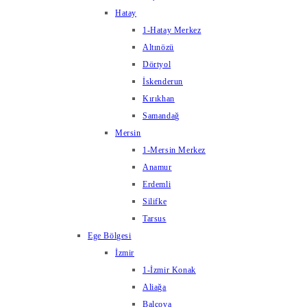
Hatay
1-Hatay Merkez
Altınözü
Dörtyol
İskenderun
Kırıkhan
Samandağ
Mersin
1-Mersin Merkez
Anamur
Erdemli
Silifke
Tarsus
Ege Bölgesi
İzmir
1-İzmir Konak
Aliağa
Balçova