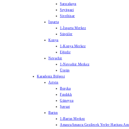
Sarıcakaya
Seyitgazi
Sivrihisar
İsparta
1-İsparta Merkez
Sütçüler
Konya
1-Konya Merkez
Eğirdir
Nevşehir
1-Nevşehir Merkez
Ürgüp
Karadeniz Bölgesi
Artvin
Borçka
Fındıklı
Güneysu
Şavşat
Bartın
1-Bartın Merkez
Amasra
Amasra Gezilecek Yerler Haritası Amas