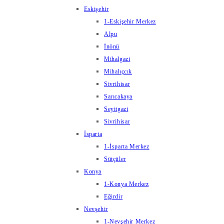
Eskişehir
1-Eskişehir Merkez
Alpu
İnönü
Mihalgazi
Mihalıçcık
Sivrihisar
Sarıcakaya
Seyitgazi
Sivrihisar
İsparta
1-İsparta Merkez
Sütçüler
Konya
1-Konya Merkez
Eğirdir
Nevşehir
1-Nevşehir Merkez