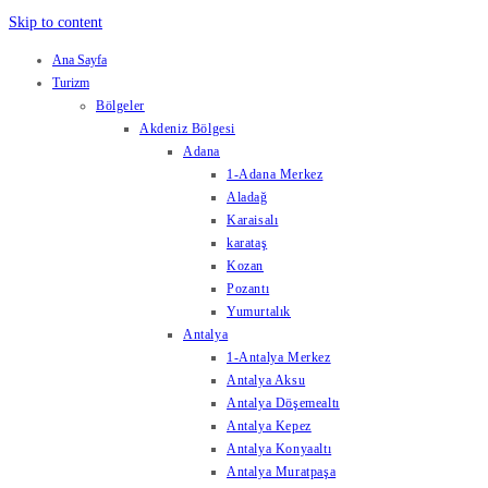
Skip to content
Ana Sayfa
Turizm
Bölgeler
Akdeniz Bölgesi
Adana
1-Adana Merkez
Aladağ
Karaisalı
karataş
Kozan
Pozantı
Yumurtalık
Antalya
1-Antalya Merkez
Antalya Aksu
Antalya Döşemealtı
Antalya Kepez
Antalya Konyaaltı
Antalya Muratpaşa