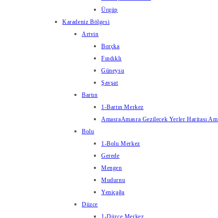
Ürgüp
Karadeniz Bölgesi
Artvin
Borçka
Fındıklı
Güneysu
Şavşat
Bartın
1-Bartın Merkez
Amasra
Amasra Gezilecek Yerler Haritası Amas
Bolu
1-Bolu Merkez
Gerede
Mengen
Mudurnu
Yeniçağa
Düzce
1-Düzce Merkez