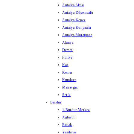
Antalya Aksu
Antalya Döşemealtı
Antalya Kepez
Antalya Konyaaltı
Antalya Muratpaşa
Alanya
Demre
Finike
Kaş
Kemer
Kumluca
Manavgat
Serik
Burdur
1-Burdur Merkez
Ağlasun
Bucak
Yeşilova