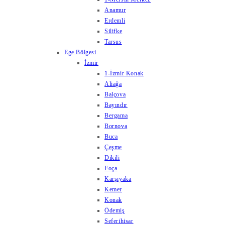
Anamur
Erdemli
Silifke
Tarsus
Ege Bölgesi
İzmir
1-İzmir Konak
Aliağa
Balçova
Bayındır
Bergama
Bornova
Buca
Çeşme
Dikili
Foça
Karşıyaka
Kemer
Konak
Ödemiş
Seferihisar