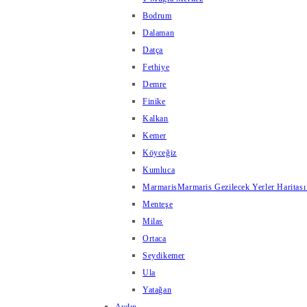
Bodrum
Dalaman
Datça
Fethiye
Demre
Finike
Kalkan
Kemer
Köyceğiz
Kumluca
Marmaris
Marmaris Gezilecek Yerler Haritası
Menteşe
Milas
Ortaca
Seydikemer
Ula
Yatağan