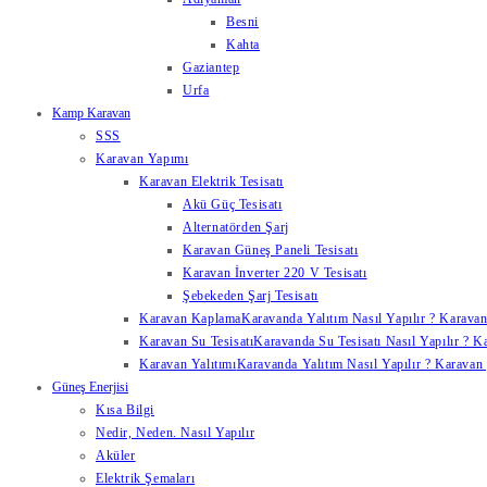
Besni
Kahta
Gaziantep
Urfa
Kamp Karavan
SSS
Karavan Yapımı
Karavan Elektrik Tesisatı
Akü Güç Tesisatı
Alternatörden Şarj
Karavan Güneş Paneli Tesisatı
Karavan İnverter 220 V Tesisatı
Şebekeden Şarj Tesisatı
Karavan Kaplama
Karavanda Yalıtım Nasıl Yapılır ? Karavan
Karavan Su Tesisatı
Karavanda Su Tesisatı Nasıl Yapılır ? K
Karavan Yalıtımı
Karavanda Yalıtım Nasıl Yapılır ? Karavan y
Güneş Enerjisi
Kısa Bilgi
Nedir, Neden. Nasıl Yapılır
Aküler
Elektrik Şemaları