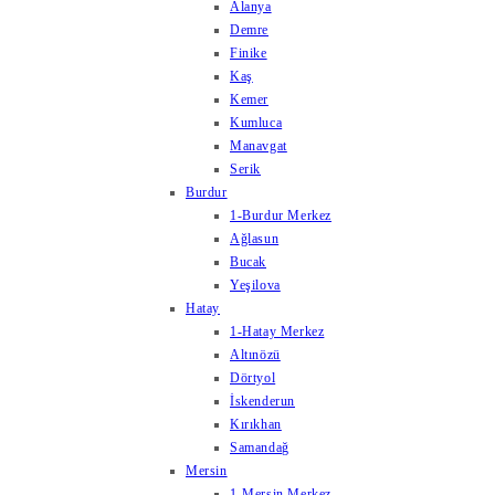
Alanya
Demre
Finike
Kaş
Kemer
Kumluca
Manavgat
Serik
Burdur
1-Burdur Merkez
Ağlasun
Bucak
Yeşilova
Hatay
1-Hatay Merkez
Altınözü
Dörtyol
İskenderun
Kırıkhan
Samandağ
Mersin
1-Mersin Merkez