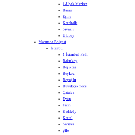
1-Uşak Merkez
Banaz
Eşme
Karahallı
Sivaslı
Ulubey
Marmaea Bölgesi
İstanbul
1-İstanbul-Fatih
Bakırköy
Beşiktaş
Beykoz
Beyoğlu
Büyükçekmece
Çatalca
Eyüp
Fatih
Kadıköy
Kartal
Sarıyer
Şile