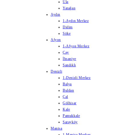
Ula
Yatağan
Aydın
1-Aydın Merkez
Didim
Söke
Afyon
1-Afyon Merkez
Çay
İhsaniye
Sandıklı
Denizli
1-Denizli Merkez
Balya
Buldan
Çal
Gölhisar
Kale
Pamukkale
Sarayköy
Manisa
1-Manisa Merkez