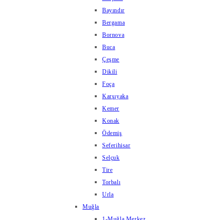
Bayındır
Bergama
Bornova
Buca
Çeşme
Dikili
Foça
Karşıyaka
Kemer
Konak
Ödemiş
Seferihisar
Selçuk
Tire
Torbalı
Urla
Muğla
1-Muğla Merkez