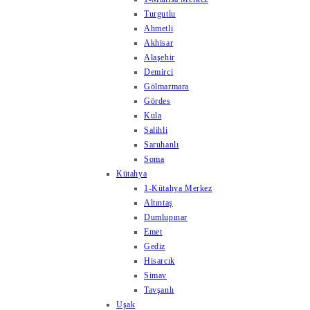
Turgutlu
Ahmetli
Akhisar
Alaşehir
Demirci
Gölmarmara
Gördes
Kula
Salihli
Saruhanlı
Soma
Kütahya
1-Kütahya Merkez
Altıntaş
Dumlupınar
Emet
Gediz
Hisarcık
Simav
Tavşanlı
Uşak