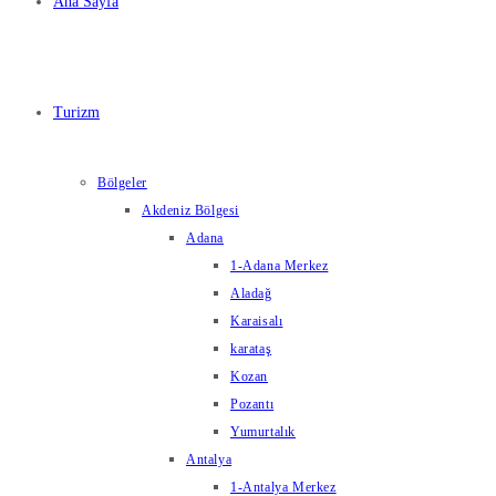
Ana Sayfa
Turizm
Bölgeler
Akdeniz Bölgesi
Adana
1-Adana Merkez
Aladağ
Karaisalı
karataş
Kozan
Pozantı
Yumurtalık
Antalya
1-Antalya Merkez