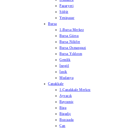
Pazaryeri
Söğüt
Yenipazar
Bursa
1-Bursa Merkez
Bursa Gürsu
Bursa Nilüfer
Bursa Osmangazi
Bursa Yıldırım
Gemlik
İnegöl
İznik
Mudanya
Çanakkale
1-Çanakkale Merkez
Ayvacık
Bayramiç
Biga
Bigadiç
Bozcaada
Çan