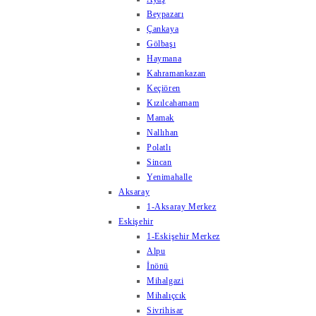
Beypazarı
Çankaya
Gölbaşı
Haymana
Kahramankazan
Keçiören
Kızılcahamam
Mamak
Nallıhan
Polatlı
Sincan
Yenimahalle
Aksaray
1-Aksaray Merkez
Eskişehir
1-Eskişehir Merkez
Alpu
İnönü
Mihalgazi
Mihalıçcık
Sivrihisar