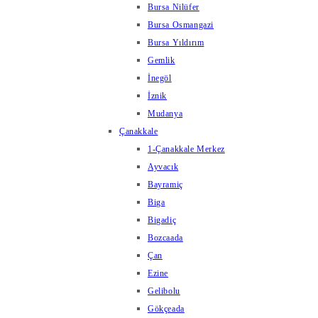
Bursa Nilüfer
Bursa Osmangazi
Bursa Yıldırım
Gemlik
İnegöl
İznik
Mudanya
Çanakkale
1-Çanakkale Merkez
Ayvacık
Bayramiç
Biga
Bigadiç
Bozcaada
Çan
Ezine
Gelibolu
Gökçeada