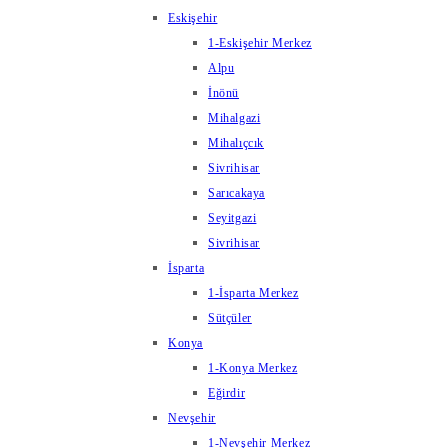
Eskişehir
1-Eskişehir Merkez
Alpu
İnönü
Mihalgazi
Mihalıçcık
Sivrihisar
Sarıcakaya
Seyitgazi
Sivrihisar
İsparta
1-İsparta Merkez
Sütçüler
Konya
1-Konya Merkez
Eğirdir
Nevşehir
1-Nevşehir Merkez