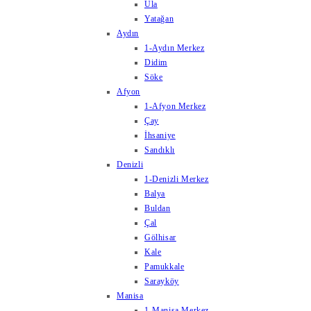
Ula
Yatağan
Aydın
1-Aydın Merkez
Didim
Söke
Afyon
1-Afyon Merkez
Çay
İhsaniye
Sandıklı
Denizli
1-Denizli Merkez
Balya
Buldan
Çal
Gölhisar
Kale
Pamukkale
Sarayköy
Manisa
1-Manisa Merkez