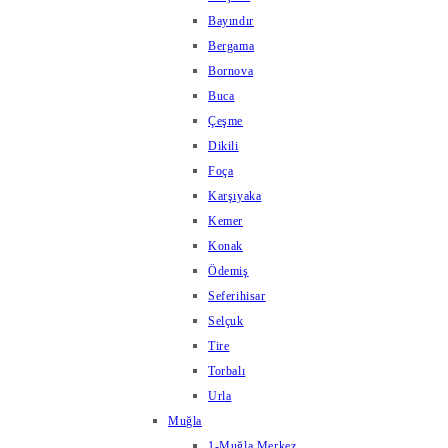
Bayındır
Bergama
Bornova
Buca
Çeşme
Dikili
Foça
Karşıyaka
Kemer
Konak
Ödemiş
Seferihisar
Selçuk
Tire
Torbalı
Urla
Muğla
1-Muğla Merkez