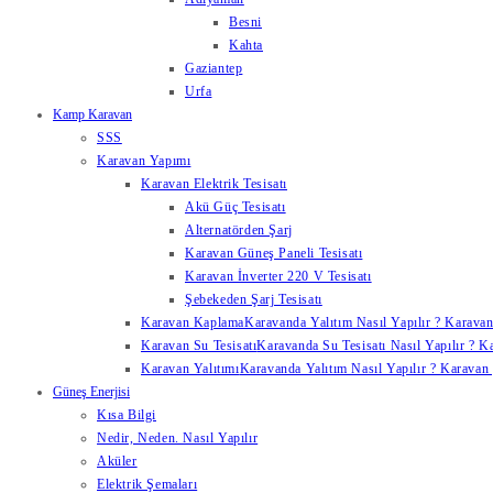
Besni
Kahta
Gaziantep
Urfa
Kamp Karavan
SSS
Karavan Yapımı
Karavan Elektrik Tesisatı
Akü Güç Tesisatı
Alternatörden Şarj
Karavan Güneş Paneli Tesisatı
Karavan İnverter 220 V Tesisatı
Şebekeden Şarj Tesisatı
Karavan Kaplama
Karavanda Yalıtım Nasıl Yapılır ? Karavan
Karavan Su Tesisatı
Karavanda Su Tesisatı Nasıl Yapılır ? K
Karavan Yalıtımı
Karavanda Yalıtım Nasıl Yapılır ? Karavan y
Güneş Enerjisi
Kısa Bilgi
Nedir, Neden. Nasıl Yapılır
Aküler
Elektrik Şemaları