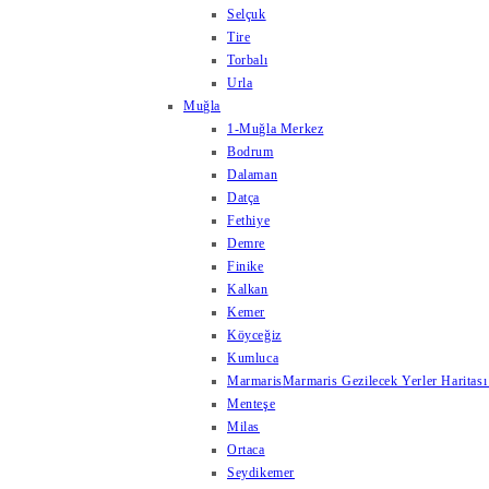
Selçuk
Tire
Torbalı
Urla
Muğla
1-Muğla Merkez
Bodrum
Dalaman
Datça
Fethiye
Demre
Finike
Kalkan
Kemer
Köyceğiz
Kumluca
Marmaris
Marmaris Gezilecek Yerler Haritası
Menteşe
Milas
Ortaca
Seydikemer