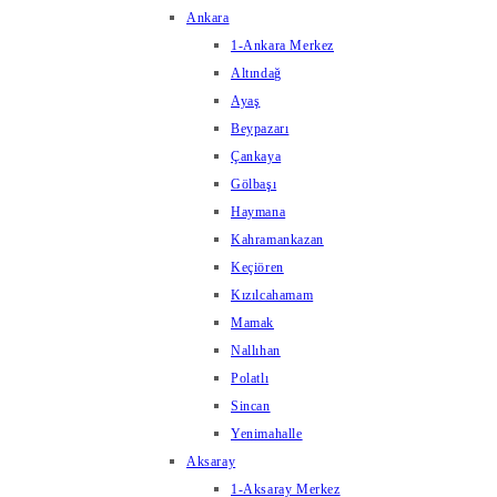
Ankara
1-Ankara Merkez
Altındağ
Ayaş
Beypazarı
Çankaya
Gölbaşı
Haymana
Kahramankazan
Keçiören
Kızılcahamam
Mamak
Nallıhan
Polatlı
Sincan
Yenimahalle
Aksaray
1-Aksaray Merkez