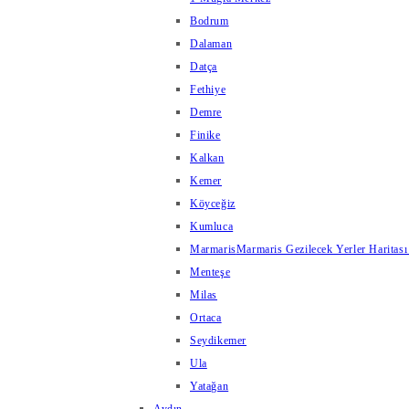
Bodrum
Dalaman
Datça
Fethiye
Demre
Finike
Kalkan
Kemer
Köyceğiz
Kumluca
Marmaris
Marmaris Gezilecek Yerler Haritası
Menteşe
Milas
Ortaca
Seydikemer
Ula
Yatağan