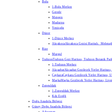
Bolu
1-Bolu Merkez
Gerede
Mengen
Mudurnu
Yeniçağa
Düzce
1-Düzce Merkez
Akçakoca
Akçakoca Gezisi Haritalı. Melenağzı
Rize
Murgul
Trabzon
Trabzon Gezi Haritası, Trabzon Botanik Park
1-Trabzon Merkez
Akçaabat
Akçaabat Gezilecek Yerler Haritası, 
Çaykara
Çaykara Gezilecek Yerler Haritası, U
Maçka
Maçka Gezilecek Yerler Haritası, Live
Zonguldak
1-Zonguldak Merkez
Kdz Ereğli
Doğu Anadolu Bölgesi
Güney Doğu Anadolu Bölgesi
Adıyaman