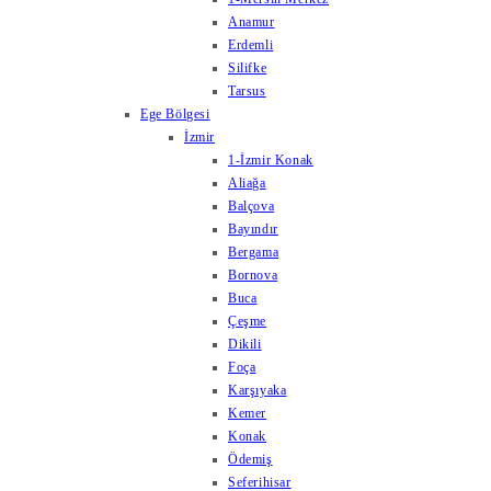
Anamur
Erdemli
Silifke
Tarsus
Ege Bölgesi
İzmir
1-İzmir Konak
Aliağa
Balçova
Bayındır
Bergama
Bornova
Buca
Çeşme
Dikili
Foça
Karşıyaka
Kemer
Konak
Ödemiş
Seferihisar