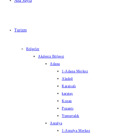
Ana Sayfa
Turizm
Bölgeler
Akdeniz Bölgesi
Adana
1-Adana Merkez
Aladağ
Karaisalı
karataş
Kozan
Pozantı
Yumurtalık
Antalya
1-Antalya Merkez