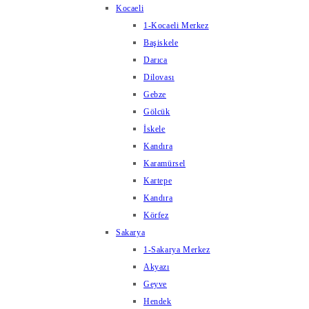
Kocaeli
1-Kocaeli Merkez
Başiskele
Darıca
Dilovası
Gebze
Gölcük
İskele
Kandıra
Karamürsel
Kartepe
Kandıra
Körfez
Sakarya
1-Sakarya Merkez
Akyazı
Geyve
Hendek