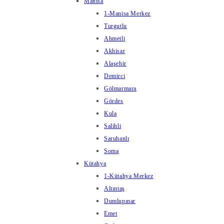
Manisa
1-Manisa Merkez
Turgutlu
Ahmetli
Akhisar
Alaşehir
Demirci
Gölmarmara
Gördes
Kula
Salihli
Saruhanlı
Soma
Kütahya
1-Kütahya Merkez
Altıntaş
Dumlupınar
Emet