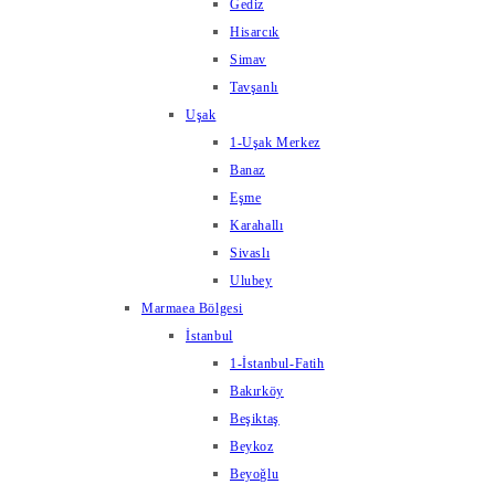
Gediz
Hisarcık
Simav
Tavşanlı
Uşak
1-Uşak Merkez
Banaz
Eşme
Karahallı
Sivaslı
Ulubey
Marmaea Bölgesi
İstanbul
1-İstanbul-Fatih
Bakırköy
Beşiktaş
Beykoz
Beyoğlu