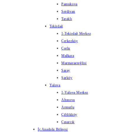
Pamukova
Serdivan
Taraklı
Tekirdağ
1-Tekirdağ Merkez
Çerkezköy
Çorlu
Malkara
Marmaraereğlisi
Saray
Şarköy
Yalova
1-Yalova Merkez
Altınova
Armutlu
Çiftlikköy
Çınarcık
İç Anadolu Bölgesi