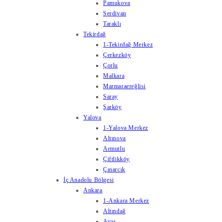
Pamukova
Serdivan
Taraklı
Tekirdağ
1-Tekirdağ Merkez
Çerkezköy
Çorlu
Malkara
Marmaraereğlisi
Saray
Şarköy
Yalova
1-Yalova Merkez
Altınova
Armutlu
Çiftlikköy
Çınarcık
İç Anadolu Bölgesi
Ankara
1-Ankara Merkez
Altındağ
Ayaş