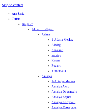
Skip to content
Ana Sayfa
Turizm
Bölgeler
Akdeniz Bölgesi
Adana
1-Adana Merkez
Aladağ
Karaisalı
karataş
Kozan
Pozantı
Yumurtalık
Antalya
1-Antalya Merkez
Antalya Aksu
Antalya Döşemealtı
Antalya Kepez
Antalya Konyaaltı
Antalya Muratpaşa