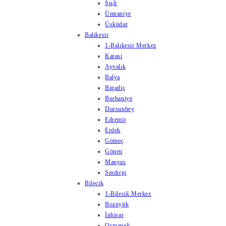
Şişli
Ümraniye
Üsküdar
Balıkesir
1-Balıkesir Merkez
Karasi
Ayvalık
Balya
Bigadiç
Burhaniye
Dursunbey
Edremit
Erdek
Gömeç
Gönen
Manyas
Sındırgı
Bilecik
1-Bilecik Merkez
Bozüyük
İnhisar
Osmaneli