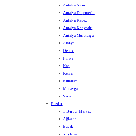
Antalya Aksu
Antalya Döşemealtı
Antalya Kepez
Antalya Konyaaltı
Antalya Muratpaşa
Alanya
Demre
Finike
Kaş
Kemer
Kumluca
Manavgat
Serik
Burdur
1-Burdur Merkez
Ağlasun
Bucak
Yeşilova