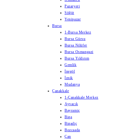
Pazaryeri
Söğüt
Yenipazar
Bursa
1-Bursa Merkez
Bursa Gürsu
Bursa Nilüfer
Bursa Osmangazi
Bursa Yıldırım
Gemlik
İnegöl
İznik
Mudanya
Çanakkale
1-Çanakkale Merkez
Ayvacık
Bayramiç
Biga
Bigadiç
Bozcaada
Çan