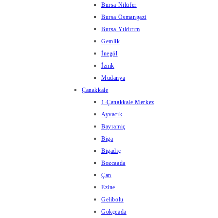
Bursa Nilüfer
Bursa Osmangazi
Bursa Yıldırım
Gemlik
İnegöl
İznik
Mudanya
Çanakkale
1-Çanakkale Merkez
Ayvacık
Bayramiç
Biga
Bigadiç
Bozcaada
Çan
Ezine
Gelibolu
Gökçeada