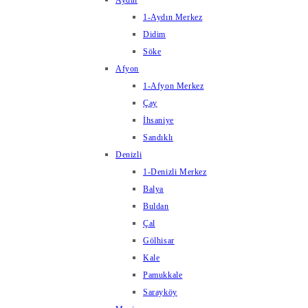
Aydın
1-Aydın Merkez
Didim
Söke
Afyon
1-Afyon Merkez
Çay
İhsaniye
Sandıklı
Denizli
1-Denizli Merkez
Balya
Buldan
Çal
Gölhisar
Kale
Pamukkale
Sarayköy