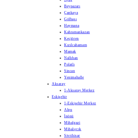
Beypazarı
Çankaya
Gölbaşı
Haymana
Kahramankazan
Keçiören
Kızılcahamam
Mamak
Nallıhan
Polatlı
Sincan
Yenimahalle
Aksaray
1-Aksaray Merkez
Eskişehir
1-Eskişehir Merkez
Alpu
İnönü
Mihalgazi
Mihalıçcık
Sivrihisar