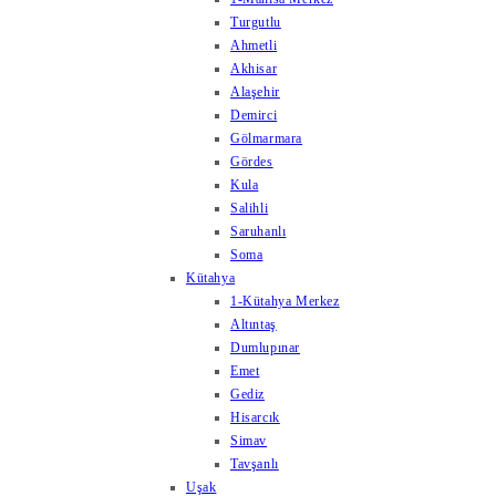
Turgutlu
Ahmetli
Akhisar
Alaşehir
Demirci
Gölmarmara
Gördes
Kula
Salihli
Saruhanlı
Soma
Kütahya
1-Kütahya Merkez
Altıntaş
Dumlupınar
Emet
Gediz
Hisarcık
Simav
Tavşanlı
Uşak