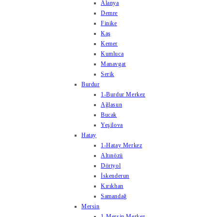
Alanya
Demre
Finike
Kaş
Kemer
Kumluca
Manavgat
Serik
Burdur
1-Burdur Merkez
Ağlasun
Bucak
Yeşilova
Hatay
1-Hatay Merkez
Altınözü
Dörtyol
İskenderun
Kırıkhan
Samandağ
Mersin
1-Mersin Merkez