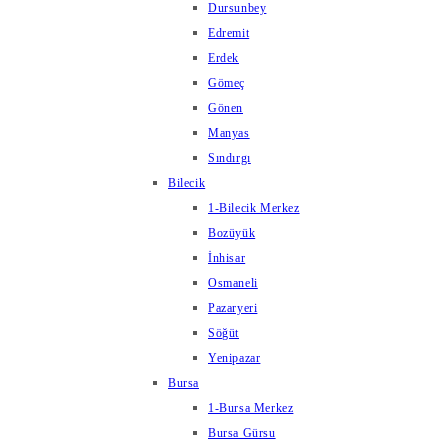
Dursunbey
Edremit
Erdek
Gömeç
Gönen
Manyas
Sındırgı
Bilecik
1-Bilecik Merkez
Bozüyük
İnhisar
Osmaneli
Pazaryeri
Söğüt
Yenipazar
Bursa
1-Bursa Merkez
Bursa Gürsu