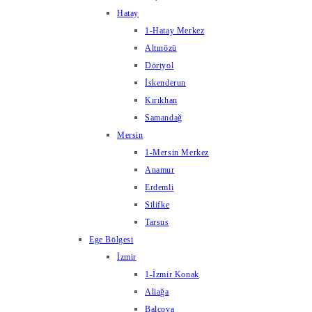
Hatay
1-Hatay Merkez
Altınözü
Dörtyol
İskenderun
Kırıkhan
Samandağ
Mersin
1-Mersin Merkez
Anamur
Erdemli
Silifke
Tarsus
Ege Bölgesi
İzmir
1-İzmir Konak
Aliağa
Balçova