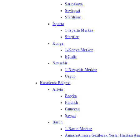
Sarıcakaya
Seyitgazi
Sivrihisar
İsparta
1-İsparta Merkez
Sütçüler
Konya
1-Konya Merkez
Eğirdir
Nevşehir
1-Nevşehir Merkez
Ürgüp
Karadeniz Bölgesi
Artvin
Borçka
Fındıklı
Güneysu
Şavşat
Bartın
1-Bartın Merkez
Amasra
Amasra Gezilecek Yerler Haritası Amas