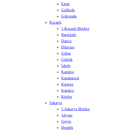
Ezine
Gelibolu
Gökçeada
Kocaeli
1-Kocaeli Merkez
Başiskele
Darıca
Dilovası
Gebze
Gölcük
İskele
Kandıra
Karamürsel
Kartepe
Kandıra
Körfez
Sakarya
1-Sakarya Merkez
Akyazı
Geyve
Hendek