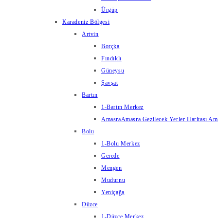
Ürgüp
Karadeniz Bölgesi
Artvin
Borçka
Fındıklı
Güneysu
Şavşat
Bartın
1-Bartın Merkez
Amasra
Amasra Gezilecek Yerler Haritası Amas
Bolu
1-Bolu Merkez
Gerede
Mengen
Mudurnu
Yeniçağa
Düzce
1-Düzce Merkez