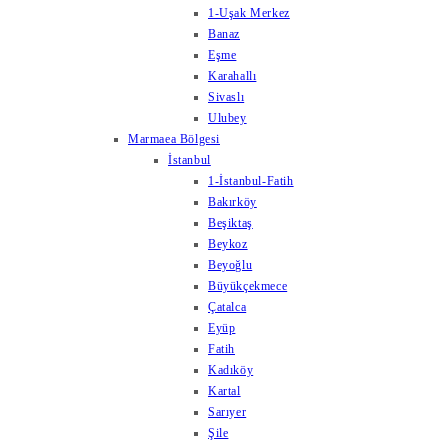
1-Uşak Merkez
Banaz
Eşme
Karahallı
Sivaslı
Ulubey
Marmaea Bölgesi
İstanbul
1-İstanbul-Fatih
Bakırköy
Beşiktaş
Beykoz
Beyoğlu
Büyükçekmece
Çatalca
Eyüp
Fatih
Kadıköy
Kartal
Sarıyer
Şile