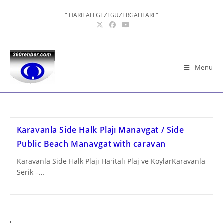
Skip
" HARİTALI GEZİ GÜZERGAHLARI "
to
content
Menu
Karavanla Side Halk Plajı Manavgat / Side
Public Beach Manavgat with caravan
Karavanla Side Halk Plajı Haritalı Plaj ve KoylarKaravanla
Serik –…