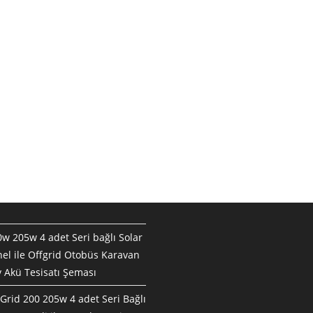
w 205w 4 adet Seri bağlı Solar
el ile Offgrid Otobüs Karavan
 Akü Tesisatı Şeması
Grid 200 205w 4 adet Seri Bağlı