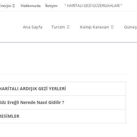
nerjisi
Hakkımızda
İletişim
" HARİTALI GEZİ GÜZERGAHLARI "
Ana Sayfa
Turizm
Kamp Karavan
Güneş 
HARİTALI ARDIŞIK GEZİ YERLERİ
Kdz Ereğli Nerede Nasıl Gidilir ?
RESİMLER