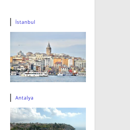
İstanbul
Antalya