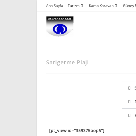
Ana Sayfa
Turizm
Kamp Karavan
Güneş E
Sarigerme Plaji
[pt_view id="359375bop5"]