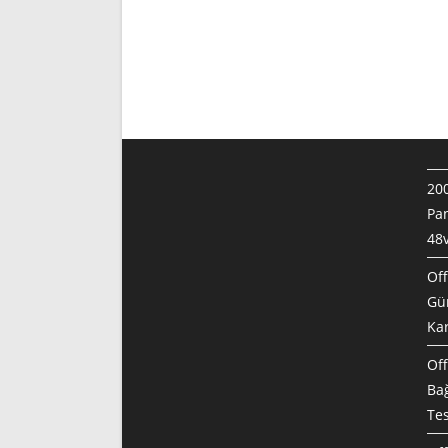
200
Pan
48v
Off
Gün
Ka
Off
Bağ
Te