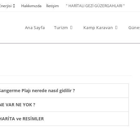
nerjisi
Hakkımızda
İletişim
" HARİTALI GEZİ GÜZERGAHLARI "
Ana Sayfa
Turizm
Kamp Karavan
Güneş
Sarıgerme Plajı nerede nasıl gidilir ?
NE VAR NE YOK ?
HARİTA ve RESİMLER